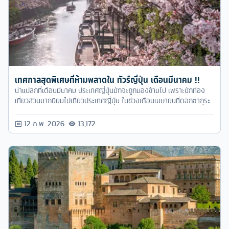
เทศกาลสุดพิเศษที่ห้ามพลาดใน ทัวร์ญี่ปุ่น เดือนมีนาคม !!
น่าแปลกที่เดือนมีนาคม ประเทศญี่ปุ่นมักจะถูกมองข้ามไป เพราะนักท่อง
เที่ยวส่วนมากนิยมไปเที่ยวประเทศญี่ปุ่น ในช่วงเดือนเมษายนที่ดอกซากุระ
บาน หรือช่วงปลายปีที่มีใบไม้แดง และมีหิมะตก แต่ใครจะรู้ว่าการไปทัวร์
ญี่ปุ่น เดือนมีนาคม มีหลากหลายเทศกาลที่พิเศษมากมายเลยล่ะครับ มา
12 ก.พ. 2026
13,172
ช่วงนี้ก็จะได้สัมผัสกับความเป็นญี่ปุ่นจริงๆ ได้มีส่วนร่วมไปกับเทศกาล
ต่างๆ ให้ความทรงจำในอีกแบบนึงเลย