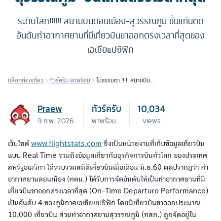
ระดับโลก!!!!!! สนามบินดอนเมือง-สุวรรณภูมิ ขึ้นแท่นติด
อันดับท่าอากาศยานที่มีเที่ยวบินขาออกตรงเวลาที่สุดของ
เอเชียแปซิฟิก
บล็อกท่องเที่ยว
ทัวร์ครับ พาพร้อม
ไม่ธรรมดา !!!!! สนามบิน
ดอนเมือง-สุวรรณภูมิ' ขึ้นแท่น
ตรงเวลาที่สุด
Praew
ทัวร์ครับ
10,034
9 ก.พ. 2026
พาพร้อม
views
เว็บไซต์
www.flightstats.com
ซึ่งเป็นหน่วยงานที่เก็บข้อมูลเที่ยวบิน
แบบ Real Time รวมถึงข้อมูลเกี่ยวกับธุรกิจการบินทั่วโลก ของประเทศ
สหรัฐอเมริกา ได้รวบรวมสถิติเที่ยวบินเมื่อเดือน มิ.ย.60 ผลปรากฏว่า ท่า
อากาศยานดอนเมือง (ทดม.) ได้รับการจัดอันดับให้เป็นท่าอากาศยานที่มี
เที่ยวบินขาออกตรงเวลาที่สุด (On-Time Departure Performance)
เป็นอันดับ 4 ของภูมิภาคเอเชียแปซิฟิก โดยมีเที่ยวบินขาออกประมาณ
10,000 เที่ยวบิน ส่วนท่าอากาศยานสุวรรณภูมิ (ทสภ.) ถูกจัดอยู่ใน