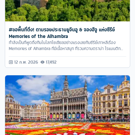
#ขอพื้นที่ติ่ง! ตามรอยประธานยูจินอู & จองฮีจู แห่งซีรีย์
Memories of the Alhambra
กำลังเป็นที่พูดถึงกันในโลกโซเชียลอย่างแรงเลยกับซีรีย์เกาหลีเรื่อง
Memories of Alhambra ที่มีเนื้อหาสนุก ที่รวมความดราม่า โรแมนติก
และแฟนตาซีเข้าด้วยกัน และได้ 2 พระเอก - นางเอกชื่อดังอย่าง ฮยอน
บิน และ ปาร์คชินฮเย มาเล่นคู่กันเป็นครั้งแรก
12 ก.พ. 2026
17,492