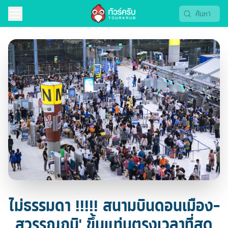
ไม่ธรรมดา !!!!! สนามบินดอนเมือง-
สุวรรณภูมิ' ขึ้นแท่นตรงเวลาที่สุด