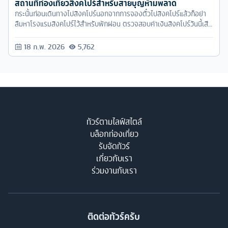
สถานที่ท่องเที่ยวสิงคโปร์สำหรับสายบุญห้ามพลาด
กระนั้นก่อนเดินทางไปสิงคโปร์นอกจากการจองตั๋วไปสิงคโปร์แล้วก็อย่า
ลืมหาโรงแรมสิงคโปร์ไว้สำหรับพักผ่อน ตรวจสอบค่าเงินสิงคโปร์วันนี้เสีย
หน่อยแล้วค่อยทำการแลกเงินสิงคโปร์เอาไว้สำหรับใช้จ่าย แต่การไป
ประเทศเกาะเล็กๆ
18 ก.พ. 2026
5,762
ทัวร์ตามไลฟ์สไตล์
บล็อกท่องเที่ยว
รับจัดทัวร์
เกี่ยวกับเรา
ร่วมงานกับเรา
ติดต่อทัวร์ครับ