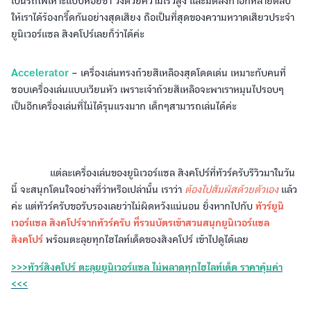
เป็นรถไฟเหาะแบบห้อยขา วิ่งด้วยความเร็วสูง และมีตีลังกาอีกหลายตลบ
ให้เราได้ร้องกรี๊ดกันอย่างสุดเสียง ถือเป็นที่สุดของความหวาดเสียวประจำ
ยูนิเวอร์แซล สิงคโปร์เลยก็ว่าได้ค่ะ
Accelerator
– เครื่องเล่นทรงถ้วยสีเหลืองสุดโดดเด่น เหมาะกับคนที่
ชอบเครื่องเล่นแบบเวียนหัว เพราะเจ้าถ้วยสีเหลือจะพาเราหมุนไปรอบๆ
เป็นอีกเครื่องเล่นที่ไม่ได้รุนแรงมาก เด็กๆสามารถเล่นได้ค่ะ
แต่ละเครื่องเล่นของยูนิเวอร์แซล สิงคโปร์ที่ทัวร์ครับรีวิวมาในวัน
นี้ จะสนุกโดนใจอย่างที่ว่าหรือเปล่านั้น เราว่า
ต้องไปสัมผัสด้วยตัวเอง
แล้ว
ค่ะ แต่ทัวร์ครับขอรับรองเลยว่าไม่ผิดหวังแน่นอน ยิ่งหากไปกับ
ทัวร์ยูนิ
เวอร์แซล สิงคโปร์จากทัวร์ครับ ที่รวมบัตรเข้าสวนสนุกยูนิเวอร์แซล
สิงคโปร์
พร้อมตะลุยทุกไฮไลท์เด็ดของสิงคโปร์ เข้าไปดูได้เลย
>>>ทัวร์สิงคโปร์ ตะลุยยูนิเวอร์แซล ไม่พลาดทุกไฮไลท์เด็ด ราคาคุ้มค่า
<<<