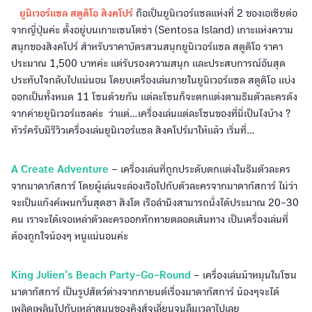
ยูนิเวอร์แซล สตูดิโอ สิงคโปร์
ถือเป็นยูนิเวอร์แซลแห่งที่ 2 ของเอเชียต่อ
จากญี่ปุ่นค่ะ ตั้งอยู่บนเกาะเซนโตซ่า (Sentosa Island) เกาะแห่งความ
สนุกของสิงคโปร์ สำหรับราคาบัตรสวนสนุกยูนิเวอร์แซล สตูดิโอ ราคา
ประมาณ 1,500 บาทค่ะ แต่รับรองความสนุก และประสบการณ์อันสุด
ประทับใจกลับไปแน่นอน โดยบเครื่องเล่นภายในยูนิเวอร์แซล สตูดิโอ แบ่ง
ออกเป็นทั้งหมด 11 โซนด้วยกัน แต่ละโซนก็จะตกแต่งตามธีมตัวละครดัง
จากค่ายยูนิเวอร์แซลค่ะ ว่าแต่...เครื่องเล่นแต่ละโซนของที่นี่เป็นไงบ้าง ?
ทัวร์ครับมีรีวิวเครื่องเล่นยูนิเวอร์แซล สิงคโปร์มาให้แล้ว เริ่มที่...
A Create Adventure
– เครื่องเล่นที่ถูกประดับตกแต่งในธีมตัวละคร
จากมาดากัสการ์ โดยผู้เล่นจะล่องเรือไปกับตัวละครจากมาดากัสการ์ ไม่ว่า
จะเป็นแก๊งค์เพนกวิ้นสุดฮา สิงโต เรือลำนึงสามารถนั่งได้ประมาณ 20-30
คน เราจะได้เจอเหล่าตัวละครออกทักทายตลอดเส้นทาง เป็นเครื่องเล่นที่
ต้องถูกใจน้องๆ หนูแน่นอนค่ะ
King Julien’s Beach Party-Go-Round
– เครื่องเล่นม้าหมุนในโซน
มาดากัสการ์ เป็นรูปสัตว์ต่างจากภายนต์เรื่องมาดากัสการ์ น้องๆจะได้
เพลิดเพลินไปกับเหล่าสมุนของคิงส์จูเลี่ยนจนลืมเวลาไปเลย