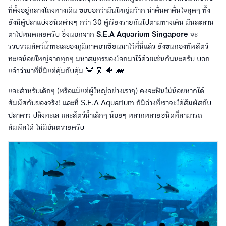
ที่ตั้งอยู่กลางโถงทางเดิน ขอบอกว่ามันใหญ่มว๊าก น่าตื่นตาตื่นใจสุดๆ ทั้ง
ยังมีตู้ปลาแบ่งชนิดต่างๆ กว่า 30 ตู้เรียงรายกันไปตามทางเดิน มันละลาน
ตาไปหมดเลยครับ ซึ่งนอกจาก
S.E.A Aquarium Singapore
จะ
รวบรวมสัตว์น้ำทะเลของภูมิภาคอาเซียนมาไว้ที่นี่แล้ว ยังขนกองทัพสัตว์
ทะเลน้อยใหญ่จากทุกๆ มหาสมุทรของโลกมาไว้ด้วยเช่นกันนะครับ บอก
แล้วว่ามาที่นี่มีแต่คุ้มกับคุ้ม 🦀 🦑 🐠 🐋
และสำหรับเด็กๆ (หรือแม้แต่ผู้ใหญ่อย่างเราๆ) คงจะฟินไม่น้อยหากได้
สัมผัสกับของจริง! และที่ S.E.A Aquarium ก็มีอ่างที่เราจะได้สัมผัสกับ
ปลาดาว ปลิงทะเล และสัตว์น้ำเล็กๆ น้อยๆ หลากหลายชนิดที่สามารถ
สัมผัสได้ ไม่มีอันตรายครับ