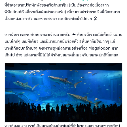
ที่จำลองซากปรักหักพังของเรือสำเภาจีน (เป็นเรื่องราวต่อเนื่องจาก
พิพิธภัณฑ์เรือที่เราเพิ่งเดินผ่านมาครับ) เพื่อบอกเล่าว่าซากเรือนี้ก็จะกลาย
เป็นแหล่งปะการัง และช่วยสร้างระบบนิเวศใต้น้ำไปด้วย 🦑
จากนั้นเราจะพบกับห้องของเจ้าฉลามครับ 🦈 ที่ห้องนี้เราจะได้เห็นเจ้าฉลาม
แบบใกล้ๆ เลยทีเดียว และมีมากมายนับร้อยตัว!! ตื่นตาตื่นใจมากๆ แต่
บางทีก็แอบกลัวเบาๆ คงเพราะดูหนังฉลามอย่างเรื่อง Megalodon มาก
เกินไป ฮ่าๆ แต่ฉลามที่นี่ไม่ได้ตัวใหญ่ขนาดนั้นนะครับ ขนาดปกตินี่แหละ
จากห้องฉลาม เราก็เดินลอดอุโมงค์มาโผล่ที่ตู้ปลาทะเลสวยงามขนาดยักษ์