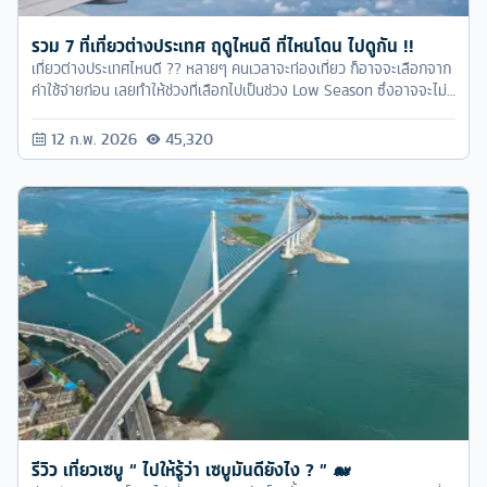
รวม 7 ที่เที่ยวต่างประเทศ ฤดูไหนดี ที่ไหนโดน ไปดูกัน !!
เที่ยวต่างประเทศไหนดี ?? หลายๆ คนเวลาจะท่องเที่ยว ก็อาจจะเลือกจาก
ค่าใช้จ่ายก่อน เลยทำให้ช่วงที่เลือกไปเป็นช่วง Low Season ซึ่งอาจจะไม่
ได้สัมผัสความพีคของแต่ละสถานที่ได้อย่างเต็มที่ เพราะฉะนั้น ทัวร์ครับ
จึงขอแนะนำให้ทุกคน เก็บเงินเพิ่มอีกสักนิด แล้วไปเที่ยวในช่วง High
12 ก.พ. 2026
45,320
Season จะดีกว่าครับ บอกเลยว่าได้เจอความสวยงาม ความพีค น่าประทับ
ใจกว่าเป็นไหนๆ
รีวิว เที่ยวเซบู “ ไปให้รู้ว่า เซบูมันดียังไง ? ” 🐋