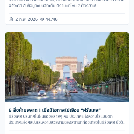
ฝรั่งเศส กับข้อมูลแบบจัดเต็ม ดีงามแค่ไหน ? ต้องอ่าน!
12 ก.พ. 2026
44,746
6 สิ่งห้ามพลาด ! เมื่อมีโอกาสไปเยือน “ฝรั่งเศส”
ฝรั่งเศส ประเทศในฝันของหลายๆ คน ประเทศแห่งความโรแมนติก
ประเทศแห่งศิลปะและความสวยงามของสถานที่ท่องเที่ยวในฝรั่งเศส ซึ่งวัน
นี้ ทัวร์ครับ ขอจัด 6 ทริคดีๆ ที่หากเพื่อนๆ ไปเที่ยวฝรั่งเศส ต้องไม่พลาด