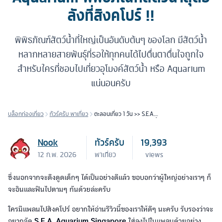
ลังที่สิงคโปร์ !!
พิพิธภัณฑ์สัตว์น้ำที่ใหญ่เป็นอันดับต้นๆ ของโลก มีสัตว์น้ำ
หลากหลายสายพันธุ์ที่รอให้ทุกคนได้ไปตื่นตาตื่นใจถูกใจ
สำหรับใครที่ชอบไปเที่ยวอุโมงค์สัตว์น้ำ หรือ Aquarium
แน่นอนครับ
บล็อกท่องเที่ยว
ทัวร์ครับ พาเที่ยว
ตะลอนเที่ยว 1 วัน >> S.E.A.
Aquarium พิพิธภัณฑ์สัตว์น้ำ
สุดอลังที่สิงคโปร์ !!
Nook
ทัวร์ครับ
19,393
12 ก.พ. 2026
พาเที่ยว
views
ซึ่งนอกจากจะดึงดูดเด็กๆ ได้เป็นอย่างดีแล้ว ขอบอกว่าผู้ใหญ่อย่างเราๆ ก็
จะอินและฟินไปตามๆ กันด้วยล่ะครับ
ใครมีแพลนไปสิงคโปร์ อยากให้อ่านรีวิวนี้ของเราให้ดีๆ นะครับ รับรองว่าจะ
อยากจัด
S.E.A. Aquarium Singapore
ใส่ลงไปในแพลนด้วยอย่าง