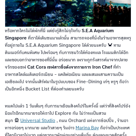
หรือหากใครไม่ได้พักที่นี่ แต่ยังรู้สึกไม่จุใจกับ
S.E.A Aquarium
Singapore
ที่เราได้เดินชมมาแล้วนั้น สามารถจองที่นั่งในร้านอาหารสุดหรู
ที่อยู่ภายใน
S.E.A Aquarium Singapore ได้ด้วยนะครับ 🦀 ทาน
ดินเนอร์กับคนพิเศษ ไปพร้อมๆ กับการชมวิวใต้ท้องทะเล โรแมนติกได้อีก
และขอบอกว่าอาหารของที่นี่นั้น อร่อยมาก เพราะถูกรังสรรค์มาจากปลาย
จวักของเชฟ
Cat Cora เชฟสาวชื่อดังจากรายการ Iron Chef
ที่ทำ
อาหารสไตล์เมดิเตอร์เรเนียน - แคลิฟอเนียน และผสมผสานความเป็น
เอเชียลงไป จากนั้นเสิร์ฟมาในรูปแบบของ Fine-Dining เก๋ๆ หรูๆ ถือว่า
เป็นอีกหนึ่ง Bucket List ที่ต้องทำเลยนะครับ
หมดไปแล้ว 1 วันเต็มๆ กับการมาเยือนสิงคโปร์ในครั้งนี้ แต่ว่าที่สิงคโปร์ยัง
มีอะไรอีกมากมายรอให้เราไป Explore กัน ไม่ว่าจะเป็นสวน
สนุก 🎡
Universal Studio
, ถนน Orchard แห่งการช้อปปิ้ง , ร้านอา
หารอร่อยๆ มากมาย และวิวสวยๆ ริมอ่าว
Marina Bay
ถือว่าเป็นประเทศ
ที่ใครมีเวลาไม่มาก แต่อยากมาพักผ่อนอย่างเต็มอิ่ม ต้องลองมาดูสักครั้ง