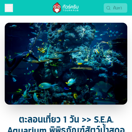
ตะลอนเที่ยว 1 วัน >> S.E.A.
Aquarium พิพิธภัณฑ์สัตว์น้ำสุดอ