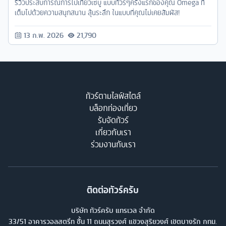
รีวิวประสบการณ์การไปเที่ยวเซบู แบบทัวร์ๆครั้งแรกของคุณ Omega ที่
เต็มไปด้วยความสนุกสนาน ลุ้นระลึก ในแบบที่คุณไม่เคยสัมผัส!
13 ก.พ. 2026
21,790
ทัวร์ตามไลฟ์สไตล์
บล็อกท่องเที่ยว
รับจัดทัวร์
เกี่ยวกับเรา
ร่วมงานกับเรา
ติดต่อทัวร์ครับ
บริษัท ทัวร์ครับ แทรเวล จำกัด
33/51 อาคารวอลสตรีท ชั้น 11 ถนนสุรวงศ์ แขวงสุริยวงศ์ เขตบางรัก กทม.