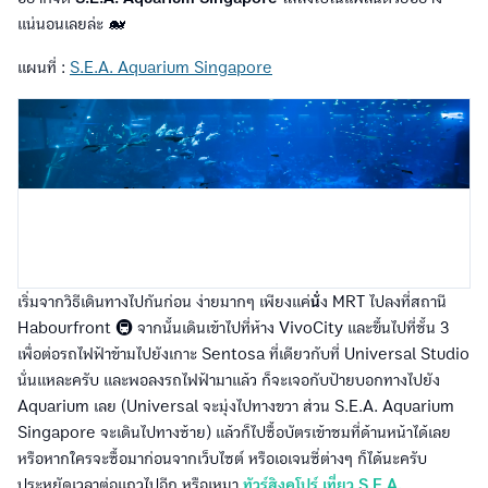
แน่นอนเลยล่ะ 🐋
แผนที่ :
S.E.A. Aquarium Singapore
เริ่มจากวิธีเดินทางไปกันก่อน ง่ายมากๆ เพียงแค่
นั่
ง MRT ไปลงที่สถานี
Habourfront 🚇 จากนั้นเดินเข้าไปที่ห้าง VivoCity และขึ้นไปที่ชั้น 3
เพื่อต่อรถไฟฟ้าข้ามไปยังเกาะ Sentosa ที่เดียวกับที่ Universal Studio
นั่นแหละครับ และพอลงรถไฟฟ้ามาแล้ว ก็จะเจอกับป้ายบอกทางไปยัง
Aquarium เลย (Universal จะมุ่งไปทางขวา ส่วน S.E.A. Aquarium
Singapore จะเดินไปทางซ้าย) แล้วก็ไปซื้อบัตรเข้าชมที่ด้านหน้าได้เลย
หรือหากใครจะซื้อมาก่อนจากเว็บไซต์ หรือเอเจนซี่ต่างๆ ก็ได้นะครับ
ประหยัดเวลาต่อแถวไปอีก หรือเหมา
ทัวร์สิงคโปร์ เที่ยว S.E.A.