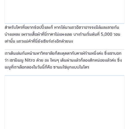
สำหรับใครที่อยากช้อปปิ้งละก็ หากได้มาแถวอีฮวาอาจจะมีล้มละลายกัน
บ้างแหละ เพราะเสื้อผ้าที่นี่ราคาไม่แพงเลย บางร้านเริ่มต้นที่ 5,000 วอน
เท่านั้น แถวแม่ค้าที่นี่ยังเชียร์เก่งอีกด้วยนะ
เราเดินเล่นกันหน้ามหาวิทยาลัยก็สะดุดตากับคาเฟ่ร้านหนึ่งค่ะ ซึ่งเขาบอก
ว่า เขามีเมนู Nitro ด้วย อะ ไหนๆ เดินผ่านแล้วก็ลองสักหน่อยแล้วค่ะ ซึ่ง
เมนูที่เราเลือกลองในวันนี้ก็คือ ชานมไข่มุกแบบไนโตร