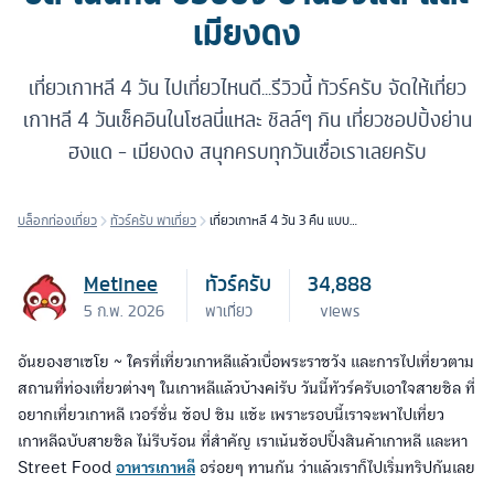
เมียงดง
เที่ยวเกาหลี 4 วัน ไปเที่ยวไหนดี...รีวิวนี้ ทัวร์ครับ จัดให้เที่ยว
เกาหลี 4 วันเช็คอินในโซลนี่แหละ ชิลล์ๆ กิน เที่ยวชอปปิ้งย่าน
ฮงแด - เมียงดง สนุกครบทุกวันเชื่อเราเลยครับ
บล็อกท่องเที่ยว
ทัวร์ครับ พาเที่ยว
เที่ยวเกาหลี 4 วัน 3 คืน แบบ
สายชิล เน้นกิน ช้อปปิ้ง ย่านฮง
แด และ เมียงดง
Metinee
ทัวร์ครับ
34,888
5 ก.พ. 2026
พาเที่ยว
views
อันยองฮาเซโย ~ ใครที่เที่ยวเกาหลีแล้วเบื่อพระราชวัง และการไปเที่ยวตาม
สถานที่ท่องเที่ยวต่างๆ ในเกาหลีแล้วบ้างคiรับ วันนี้ทัวร์ครับเอาใจสายชิล ที่
อยากเที่ยวเกาหลี เวอร์ชั่น ช้อป ชิม แช้ะ เพราะรอบนี้เราจะพาไปเที่ยว
เกาหลีฉบับสายชิล ไม่รีบร้อน ที่สำคัญ เราเน้นช้อปปิ้งสินค้าเกาหลี และหา
Street Food
อาหารเกาหลี
อร่อยๆ ทานกัน ว่าแล้วเราก็ไปเริ่มทริปกันเลย