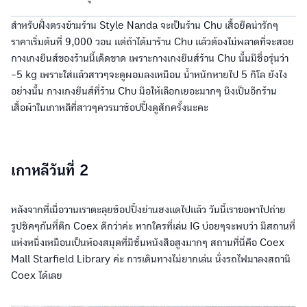
สำหรับฝั่งตรงข้ามร้าน Style Nanda จะเป็นร้าน Chu เสื้อยืดน่ารักๆ
ราคาเริ่มต้นที่ 9,000 วอน แต่ถ้าได้มาร้าน Chu แล้วต้องไม่พลาดที่จะสอย
กางเกงยีนส์ของร้านนี้เด็ดขาด เพราะกางเกงยีนส์ร้าน Chu นั้นมีชื่อรุ่นว่า
-5 kg เพราะใส่แล้วสาวๆจะดูผอมลงเหมือน น้ำหนักหายไป 5 กิโล ยังไง
อย่างนั้น กางเกงยีนส์ที่ร้าน Chu มีอให้เลือกเยอะมากๆ นึงเป็นอีกร้าน
เสื้อผ้าในเกาหลีที่สาวๆควรมาช้อปปิ้งดูสักครั้งนะคะ
เกาหลีวันที่ 2
หลังจากที่เมื่อวานเราตะลุยช้อปปิ้งย่านฮงแดไปแล้ว วันนี้เราขอพาไปถ่าย
รูปชิคๆกันที่ตึก Coex ดีกว่าค่ะ หากใครที่เล่น IG บ่อยๆจะพบว่า มีสถานที่
แห่งหนึ่งเหมือนเป็นห้องสมุดที่มีชั้นหนังสือสูงมากๆ สถานที่นี่คือ Coex
Mall Starfield Library ค่ะ การเดินทางไม่ยากเล่น นั่งรถไฟมาลงสถานี
Coex ได้เลย