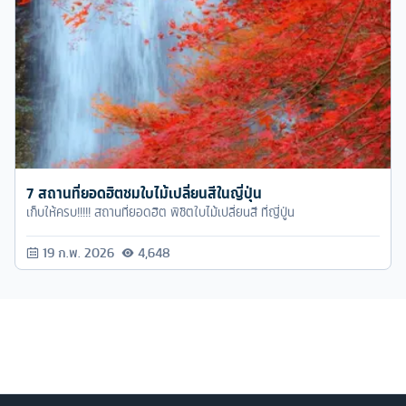
7 สถานที่ยอดฮิตชมใบไม้เปลี่ยนสีในญี่ปุ่น
เก็บให้ครบ!!!!! สถานที่ยอดฮิต พิชิตใบไม้เปลี่ยนสี ที่ญี่ปู่น
19 ก.พ. 2026
4,648