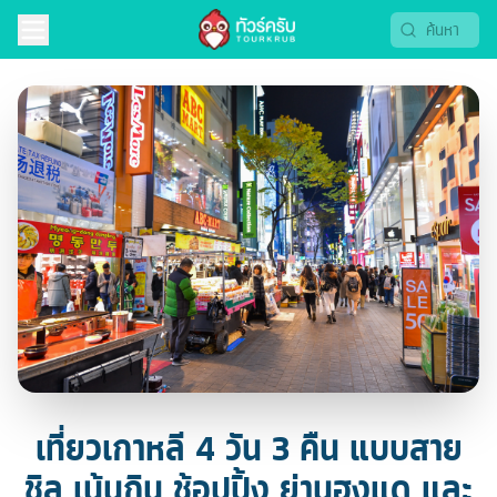
เที่ยวเกาหลี 4 วัน 3 คืน แบบสาย
ชิล เน้นกิน ช้อปปิ้ง ย่านฮงแด และ