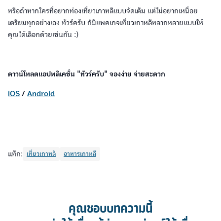
ดาวน์โหลดแอปพลิเคชั่น "ทัวร์ครับ" จองง่าย จ่ายสะดวก
iOS
/
Android
แท็ก:
เที่ยวเกาหลี
อาหารเกาหลี
คุณชอบบทความนี้
อยากบอกต่อให้เพื่อนรู้ง่ายๆ แค่แชร์ให้เพื่อนเลย