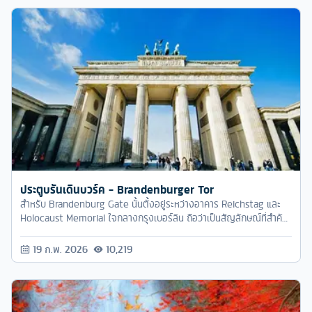
ประตูบรันเดินบวร์ค - Brandenburger Tor
สำหรับ Brandenburg Gate นั้นตั้งอยู่ระหว่างอาคาร Reichstag และ
Holocaust Memorial ใจกลางกรุงเบอร์ลิน ถือว่าเป็นสัญลักษณ์ที่สำคัญ
ของเบอร์ลินเเละของเยอรมัน
19 ก.พ. 2026
10,219