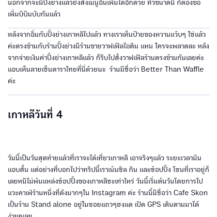
แอบเห็นลายเซ็นดาราไทยที่นี่ด้วยนะ ร้านมีชื่อว่า Better Than Waffle
ค่ะ
เกาหลีวันที่ 4
วันนี้เป็นวันสุดท้ายแล้วที่เราจะได้เที่ยวเกาหลี เอาจริงๆแล้ว ระยะเวลามัน
แอบสั้น แต่อย่างที่บอกไปว่าทริปนี้เราเน้นชิล กิน และช้อปปิ้ง โซนที่เราอยู่ก็
เลยหนีไม่พ้นแหล่งช้อปปิ้งของเกาหลีซะเท่าไหร่ วันนี้เริ่มต้นวันโดยการไป
แวะคาเฟ่ร้านหนึ่งที่ดังมากๆใน Instagram ค่ะ ร้านนี้มีชื่อว่า Cafe Skon
เป็นร้าน Stand alone อยู่ในซอยแถวๆฮงแด เปิด GPS เดินตามมาได้
ง่ายๆเลย
ร้านตกแต่งสีสันสดใส คาเฟ่เกาหลี มีเยอะมากๆ แต่ละร้านก็น่ารักไม่แพ้กัน
ราคาคาเฟ่ในเกาหลีถือว่าแพงกว่าที่เมืองไทยประมาณนึงเลย อีกอย่างทาง
ร้านเขาจะให้เราสั่งอย่างน้อยคนละ 1 เมนูค่ะ
ภายในร้านมีหลายโซนให้เราได้เลือกนั่งค่ะ ไม่ว่าจะไปชั้นล่างที่มีทั้งบริเวณ