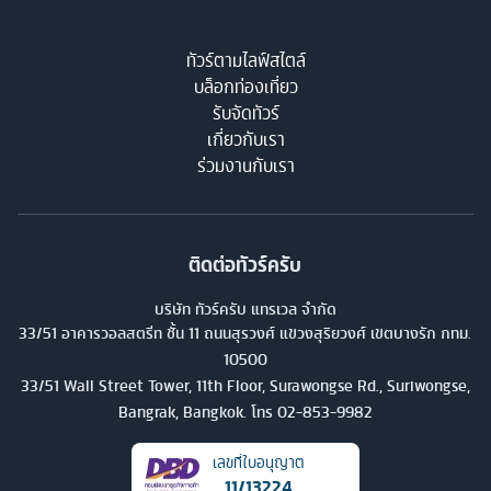
ทัวร์ตามไลฟ์สไตล์
บล็อกท่องเที่ยว
รับจัดทัวร์
เกี่ยวกับเรา
ร่วมงานกับเรา
ติดต่อทัวร์ครับ
บริษัท ทัวร์ครับ แทรเวล จำกัด
33/51 อาคารวอลสตรีท ชั้น 11 ถนนสุรวงศ์ แขวงสุริยวงศ์ เขตบางรัก กทม.
10500
33/51 Wall Street Tower, 11th Floor, Surawongse Rd., Suriwongse,
Bangrak, Bangkok. โทร
02-853-9982
เลขที่ใบอนุญาต
11/13224