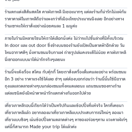
In door และ out door ซึ่งข้างบนของร้านยังเปิดเป็นดาดฟ้าอีกด้วย วัน
ไหนอากาศดีๆ นั่งทานขนมจิบกาแฟ ถ่ายรูปเล่นคงจะดีไม่น้อย คาเฟ่เกาหลี
นี่เขาออกแบบมาได้น่ารักจริงๆเลยนะ
ร้านนี้จะดังเรื่อง สโคน กับคุ้กกี้ โดยเราสั่งเครื่องดื่มคนละอย่าง พร้อมขนม
อีก 3 อย่าง ราคาแรงใช้ได้เลย ฮ่าๆ แต่ต้องบอกก่อนว่า ร้านนี้นั้นใช้มือวาด
ถุงและลวดลายต่างๆบนกล่องขนมทั้งหมดเลยนะ แถมขนมของทางร้าน
แต่ละชนิดยังมีหน้าตาหน้ารักแตกต่างกันออกไปด้วย
เที่ยวเกาหลีรอบนี้เรียกได้ว่าเป็นทริปกินและช้อปปิ้งที่แท้จริง ใครที่เคยมา
เที่ยวเกาหลีแล้ว อยากลองมาเที่ยวเกาหลีแบบประสบการณ์ใหม่ๆ ลองมา
เที่ยวแบบชิลๆ เน้นช้อปปิ้งตามตลาดต่างๆ หาของอร่อยๆทาน แวะคาเฟ่เก๋ๆ
แค่นี้ก็สามารถ Made your trip ได้แล้วค่ะ
หรือถ้าหากใครที่อยากท่องเที่ยวเกาหลีแบบจัดเต็ม แต่ไม่อยากเหนื่อย
เตรียมทุกอย่างเอง ทัวร์ครับ ก็มีแพคเกจเที่ยวเกาหลีหลากหลายแบบให้
คุณได้เลือกด้วยเช่นกัน :)