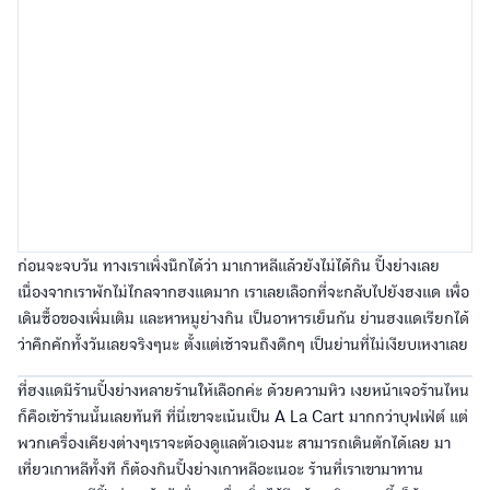
ก่อนจะจบวัน ทางเราเพิ่งนึกได้ว่า มาเกาหลีแล้วยังไม่ได้กิน ปิ้งย่างเลย
เนื่องจากเราพักไม่ไกลจากฮงแดมาก เราเลยเลือกที่จะกลับไปยังฮงแด เพื่อ
เดินซื้อของเพิ่มเติม และหาหมูย่างกิน เป็นอาหารเย็นกัน ย่านฮงแดเรียกได้
ว่าคึกคักทั้งวันเลยจริงๆนะ ตั้งแต่เช้าจนถึงดึกๆ เป็นย่านที่ไม่เงียบเหงาเลย
ที่ฮงแดมีร้านปิ้งย่างหลายร้านให้เลือกค่ะ ด้วยความหิว เงยหน้าเจอร้านไหน
ก็คือเข้าร้านนั้นเลยทันที ที่นี่เขาจะเน้นเป็น A La Cart มากกว่าบุฟเฟ่ต์ แต่
พวกเครื่องเคียงต่างๆเราจะต้องดูแลตัวเองนะ สามารถเดินตักได้เลย มา
เที่ยวเกาหลีทั้งที ก็ต้องกินปิ้งย่างเกาหลีอะเนอะ ร้านที่เราเขามาทาน
นอกจากจะมีปิ้งย่างแล้วยังสั่งเมนูอื่นเพิ่มได้อีกด้วย หิวขนาดนี้ ก็ต้องขอ
เพิ่มบิบิมบับกันแล้ว
หลังจากอิ่มกับปิ้งย่างเกาหลีไปแล้ว ทางเราเห็นป้ายของหวานแว้บๆ ใช่แล้ว
ค่ะตรงข้ามกับร้านปิ้งย่างมีร้านขายวาฟเฟิลไอติม แหม ใครจะพลาดละ หลัง
จากจ่ายเงินค่าปิ้งย่างเกาหลีแล้ว ก็รีบไปสั่งวาฟเฟิลร้านตรงข้ามกันเลยค่ะ