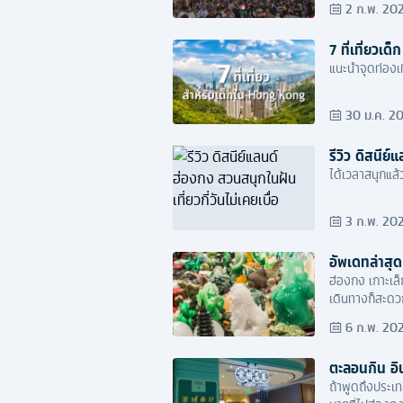
2 ก.พ. 20
7 ที่เที่ยวเ
แนะนำจุดท่องเ
30 ม.ค. 2
รีวิว ดิสนีย์
ได้เวลาสนุกแล้ว
3 ก.พ. 20
อัพเดทล่าสุด
ฮ่องกง เกาะเล็
เดินทางก็สะดว
Disneyland ทำใ
6 ก.พ. 20
ตะลอนกิน อิน
ถ้าพูดถึงประเท