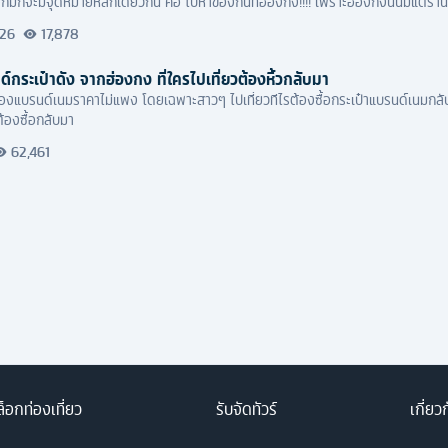
ก็มักจะมีจุดหมายหลักเดียวกัน คือ ไปหาของกินที่ฮ่องกง!!!! เพราะฮ่องกงนั้นมีแต่ร้าน
ิชลินสตาร์อีกด้วย
026
17,878
ด์กระเป๋าดัง จากฮ่องกง ที่ใครไปเที่ยวต้องหิ้วกลับมา
องของแบรนด์เนมราคาไม่แพง โดยเฉพาะสาวๆ ไปเที่ยวทีไรต้องซื้อกระเป๋าแบรนด์เนมกลับ
ต้องซื้อกลับมา
62,461
็อกท่องเที่ยว
รับจัดทัวร์
เกี่ยว