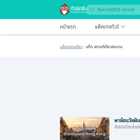
หน้าแรก
แพ็คเกจทัวร์
บล็อกท่องเที่ยว
แท็ก: สถานที่เที่ยวฮ่องกง
พาย้อนวัยฝัน
อัปเดตโซนใหม่ด