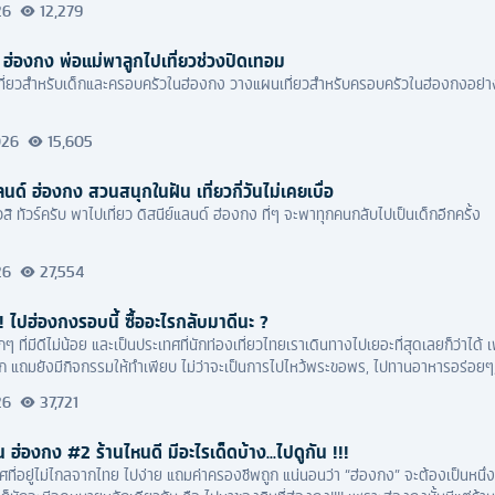
26
12,279
ด็ก ฮ่องกง พ่อแม่พาลูกไปเที่ยวช่วงปิดเทอม
ที่ยวสำหรับเด็กและครอบครัวในฮ่องกง วางแผนเที่ยวสำหรับครอบครัวในฮ่องกงอย่
026
15,605
แลนด์ ฮ่องกง สวนสนุกในฝัน เที่ยวกี่วันไม่เคยเบื่อ
สิ ทัวร์ครับ พาไปเที่ยว ดิสนีย์แลนด์ ฮ่องกง ที่ๆ จะพาทุกคนกลับไปเป็นเด็กอีกครั้ง
26
27,554
! ไปฮ่องกงรอบนี้ ซื้ออะไรกลับมาดีนะ ?
กๆ ที่มีดีไม่น้อย และเป็นประเทศที่นักท่องเที่ยวไทยเราเดินทางไปเยอะที่สุดเลยก็ว่าไ
ก แถมยังมีกิจกรรมให้ทำเพียบ ไม่ว่าจะเป็นการไปไหว้พระขอพร, ไปทานอาหารอร่อยๆ, 
ห้ปีๆ นึงนักท่องเที่ยวไทยเราไปฮ่องกงกันเพียบเลยล่ะครับ
26
37,721
 ฮ่องกง #2 ร้านไหนดี มีอะไรเด็ดบ้าง...ไปดูกัน !!!
ศที่อยู่ไม่ไกลจากไทย ไปง่าย แถมค่าครองชีพถูก แน่นอนว่า “​ฮ่องกง” จะต้องเป็นหนึ่งใ