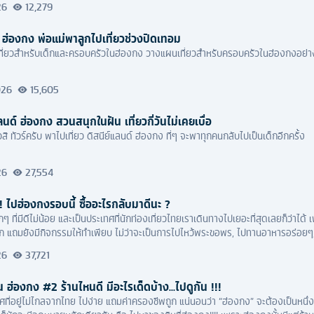
26
12,279
ด็ก ฮ่องกง พ่อแม่พาลูกไปเที่ยวช่วงปิดเทอม
ที่ยวสำหรับเด็กและครอบครัวในฮ่องกง วางแผนเที่ยวสำหรับครอบครัวในฮ่องกงอย่
026
15,605
แลนด์ ฮ่องกง สวนสนุกในฝัน เที่ยวกี่วันไม่เคยเบื่อ
สิ ทัวร์ครับ พาไปเที่ยว ดิสนีย์แลนด์ ฮ่องกง ที่ๆ จะพาทุกคนกลับไปเป็นเด็กอีกครั้ง
26
27,554
! ไปฮ่องกงรอบนี้ ซื้ออะไรกลับมาดีนะ ?
กๆ ที่มีดีไม่น้อย และเป็นประเทศที่นักท่องเที่ยวไทยเราเดินทางไปเยอะที่สุดเลยก็ว่าไ
ก แถมยังมีกิจกรรมให้ทำเพียบ ไม่ว่าจะเป็นการไปไหว้พระขอพร, ไปทานอาหารอร่อยๆ, 
ห้ปีๆ นึงนักท่องเที่ยวไทยเราไปฮ่องกงกันเพียบเลยล่ะครับ
26
37,721
 ฮ่องกง #2 ร้านไหนดี มีอะไรเด็ดบ้าง...ไปดูกัน !!!
ศที่อยู่ไม่ไกลจากไทย ไปง่าย แถมค่าครองชีพถูก แน่นอนว่า “​ฮ่องกง” จะต้องเป็นหนึ่งใ