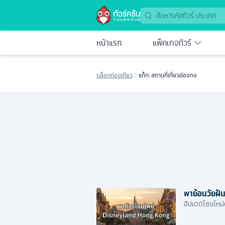
หน้าแรก
แพ็คเกจทัวร์
บล็อกท่องเที่ยว
แท็ก: สถานที่เที่ยวฮ่องกง
พาย้อนวัยฝัน
อัปเดตโซนใหม่ด