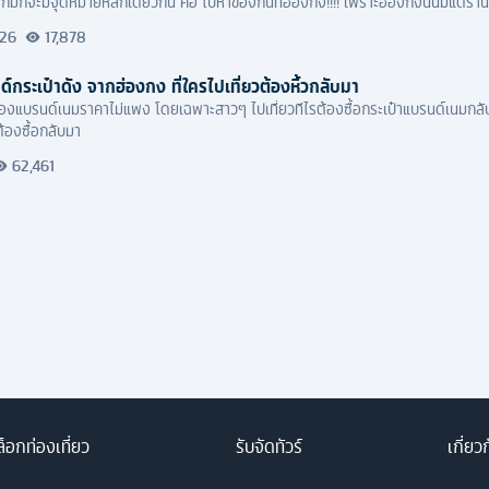
ก็มักจะมีจุดหมายหลักเดียวกัน คือ ไปหาของกินที่ฮ่องกง!!!! เพราะฮ่องกงนั้นมีแต่ร้าน
ิชลินสตาร์อีกด้วย
026
17,878
ด์กระเป๋าดัง จากฮ่องกง ที่ใครไปเที่ยวต้องหิ้วกลับมา
องของแบรนด์เนมราคาไม่แพง โดยเฉพาะสาวๆ ไปเที่ยวทีไรต้องซื้อกระเป๋าแบรนด์เนมกลับ
ต้องซื้อกลับมา
62,461
็อกท่องเที่ยว
รับจัดทัวร์
เกี่ยว