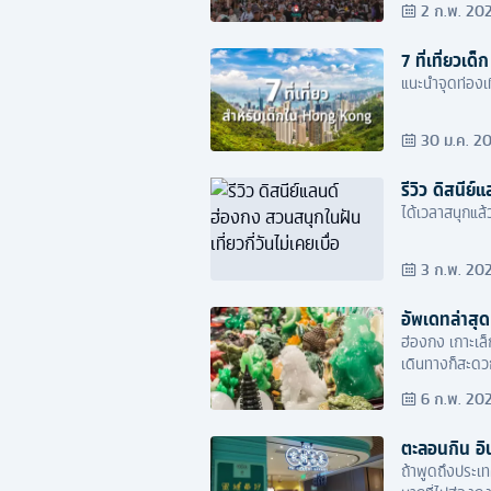
2 ก.พ. 20
7 ที่เที่ยวเ
แนะนำจุดท่องเ
30 ม.ค. 2
รีวิว ดิสนีย์
ได้เวลาสนุกแล้ว
3 ก.พ. 20
อัพเดทล่าสุด
ฮ่องกง เกาะเล็
เดินทางก็สะดว
Disneyland ทำใ
6 ก.พ. 20
ตะลอนกิน อิน
ถ้าพูดถึงประเท