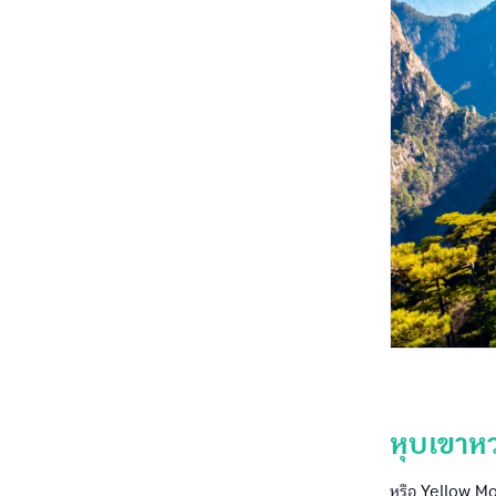
หุบเขาห
หรือ Yellow M