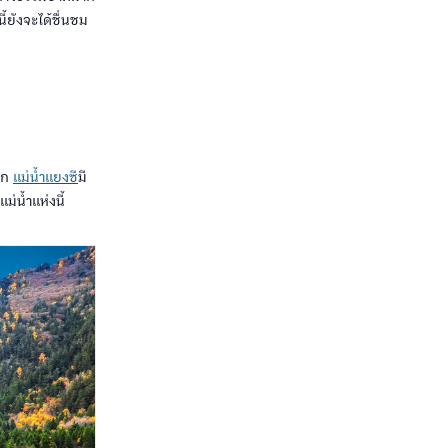
้ยังจะได้ชื่นชม
โลก
แม่น้ำแยงซี
มี
่น้ำแห่งนี้