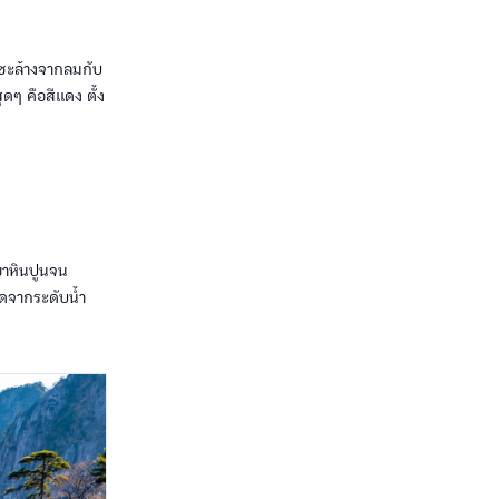
กชะล้างจากลมกับ
ดๆ คือสีแดง ตั้ง
เขาหินปูนจน
ุดจากระดับน้ำ