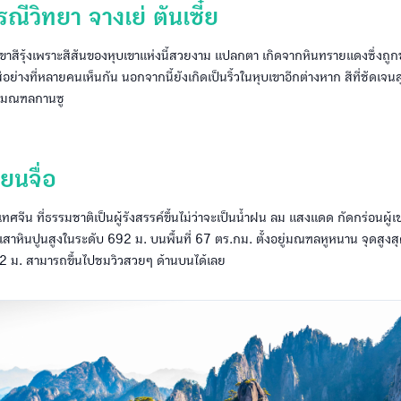
ณีวิทยา จางเย่ ตันเซี๋ย
บเขาสีรุ้งเพราะสีสันของหุบเขาแห่งนี้สวยงาม แปลกตา เกิดจากหินทรายแดงซึ่งถู
่างที่หลายคนเห็นกัน นอกจากนี้ยังเกิดเป็นริ้วในหุบเขาอีกต่างหาก สีที่ชัดเจนสุ
องมณฑลกานซู
ยนจื่อ
เทศจีน ที่ธรรมชาติเป็นผู้รังสรรค์ขึ้นไม่ว่าจะเป็นน้ำฝน ลม แสงแดด กัดกร่อนผู้
เสาหินปูนสูงในระดับ 692 ม. บนพื้นที่ 67 ตร.กม. ตั้งอยู่มณฑลหูหนาน จุดสูงส
62 ม. สามารถขึ้นไปชมวิวสวยๆ ด้านบนได้เลย