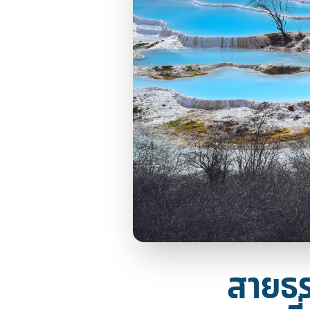
สายธร