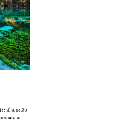
ร่วงยิ่งมองเห็น
องมณฑลเสฉวน