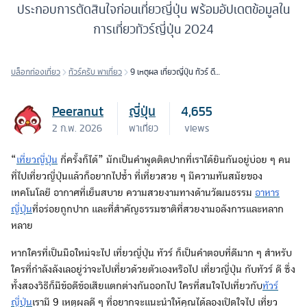
ประกอบการตัดสินใจก่อนเที่ยวญี่ปุ่น พร้อมอัปเดตข้อมูลใน
การเที่ยวทัวร์ญี่ปุ่น 2024
บล็อกท่องเที่ยว
ทัวร์ครับ พาเที่ยว
9 เหตุผล เที่ยวญี่ปุ่น ทัวร์ ดี
กว่ายังไง?
Peeranut
ญี่ปุ่น
4,655
2 ก.พ. 2026
พาเที่ยว
views
“
เที่ยวญี่ปุ่น
กี่ครั้งก็ได้” มักเป็นคำพูดติดปากที่เราได้ยินกันอยู่บ่อย ๆ คน
ที่ไปเที่ยวญี่ปุ่นแล้วก็อยากไปซ้ำ ที่เที่ยวสวย ๆ มีความทันสมัยของ
เทคโนโลยี อากาศที่เย็นสบาย ความสวยงามทางด้านวัฒนธรรม
อาหาร
ญี่ปุ่น
ที่อร่อยถูกปาก และที่สำคัญธรรมชาติที่สวยงามอลังการและหลาก
หลาย
หากใครที่เป็นมือใหม่จะไป เที่ยวญี่ปุ่น ทัวร์ ก็เป็นคำตอบที่ดีมาก ๆ สำหรับ
ใครที่กำลังลังเลอยู่ว่าจะไปเที่ยวด้วยตัวเองหรือไป เที่ยวญี่ปุ่น กับทัวร์ ดี ซึ่ง
ทั้งสองวิธีก็มีข้อดีข้อเสียแตกต่างกันออกไป ใครที่สนใจไปเที่ยวกับ
ทัวร์
ญี่ปุ่น
เรามี 9 เหตุผลดี ๆ ที่อยากจะแนะนำให้คุณได้ลองเปิดใจไป เที่ยว