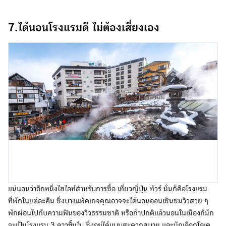
7.ได้นอนโรงแรมดี ไม่ต้องเสี่ยงเอง
แน่นอนว่าอีกหนึ่งไฮไลท์สำหรับการซื้อ เที่ยวญี่ปุ่น ทัวร์ นั่นก็คือโรงแรม
ที่พักในแต่ละคืน ซึ่งบางแพ็คเกจคุณอาจจะได้นอนออนเซ็นชมวิวสวย ๆ
พักผ่อนไปกับความฟินของวิวธรรมชาติ หรือถ้าปกติแล้วนอนในเมืองก็มัก
จะเป็นโรงแรม 3 ดาวขึ้นไป ซึ่งอยู่ได้แบบสะดวกสบาย และมักเลือกโลเค