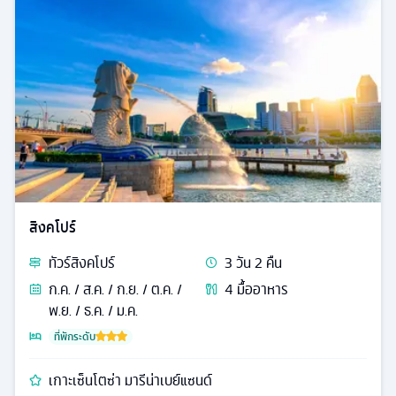
สิงคโปร์
ทัวร์
สิงคโปร์
3
วัน
2
คืน
ก.ค. / ส.ค. / ก.ย. / ต.ค. /
4
มื้ออาหาร
พ.ย. / ธ.ค. / ม.ค.
ที่พักระดับ
เกาะเซ็นโตซ่า มารีน่าเบย์แซนด์