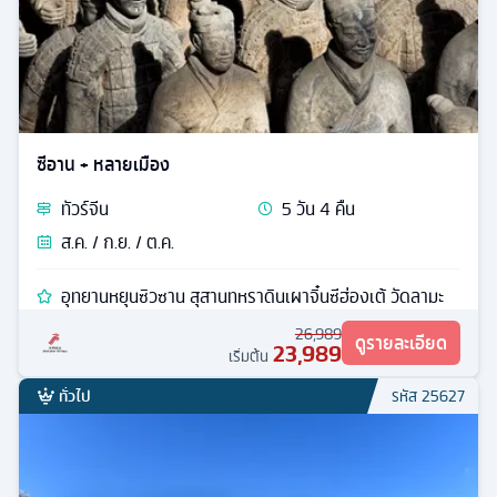
ซีอาน + หลายเมือง
ทัวร์
จีน
5
วัน
4
คืน
ส.ค. / ก.ย. / ต.ค.
อุทยานหยุนซิวซาน สุสานทหราดินเผาจิ๋นซีฮ่องเต้ วัดลามะ
26,989
ดูรายละเอียด
23,989
เริ่มต้น
ทั่วไป
รหัส
25627