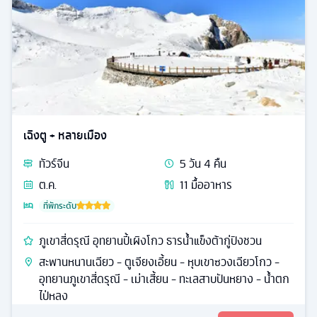
เฉิงตู + หลายเมือง
ทัวร์
จีน
5
วัน
4
คืน
ต.ค.
11
มื้ออาหาร
ที่พักระดับ
ภูเขาสี่ดรุณี อุทยานปี้เผิงโกว ธารน้ำแข็งต้ากู่ปิงชวน
สะพานหนานเฉียว - ตูเจียงเอี้ยน - หุบเขาซวงเฉียวโกว -
อุทยานภูเขาสี่ดรุณี - เม่าเสี้ยน - ทะเลสาบปันหยาง - น้ำตก
ไป่หลง