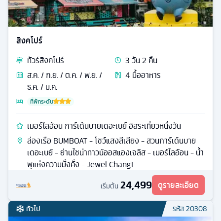
สิงคโปร์
ทัวร์
สิงคโปร์
3
วัน
2
คืน
ส.ค. / ก.ย. / ต.ค. / พ.ย. /
4
มื้ออาหาร
ธ.ค. / ม.ค.
ที่พักระดับ
เมอร์ไลอ้อน การ์เด้นบายเดอะเบย์ อิสระเที่ยวหนึ่งวัน
ล่องเรือ BUMBOAT - โชว์แสงสีเสียง - สวนการ์เด้นบาย
เดอะเบย์ - ย่านไชน่าทาวน์ออสแองเจลิส - เมอร์ไลอ้อน - นํ้า
พุแห่งความมั่งคั่ง - Jewel Changi
24,499
ดูรายละเอียด
เริ่มต้น
ทั่วไป
รหัส
20308