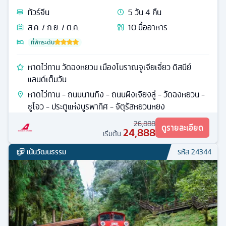
ทัวร์
จีน
5
วัน
4
คืน
ส.ค. / ก.ย. / ต.ค.
10
มื้ออาหาร
ที่พักระดับ
หาดไว่ทาน วัดฉงหยวน เมืองโบราณจูเจียเจี่ยว ดิสนีย์
แลนด์เต็มวัน
หาดไว่ทาน - ถนนนานกิง - ถนนผิงเจียงลู่ - วัดฉงหยวน -
ซูโจว - ประตูแห่งบูรพาทิศ - จัตุรัสหยวนหยง
26,888
ดูรายละเอียด
24,888
เริ่มต้น
เน้นวัฒนธรรม
รหัส
24344