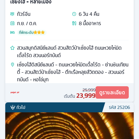
เซี่ยงไฮ้ + หลายเมือง
ทัวร์
จีน
6
วัน
4
คืน
ก.ย. / ต.ค.
8
มื้ออาหาร
ที่พักระดับ
สวนสนุกดิสนีย์แลนด์ สวนสัตว์ป่าเซี่ยงไฮ้ ถนนหวยไห่มิด
เดิ้ลโร้ด สวนนอร์ทบันด์
เซี่ยงไฮ้ดิสนีย์แลนด์ - ถนนหวยไห่มิดเดิ้ลโร้ด - ย่านซินเทียน
ตี้ - สวนสัตว์ป่าเซี่ยงไฮ้ - ตึกเรือหลุยส์วิตตอง - สวนนอร์
ทบันด์ - หอไข่มุก
25,999
ดูรายละเอียด
23,999
เริ่มต้น
ทั่วไป
รหัส
25206