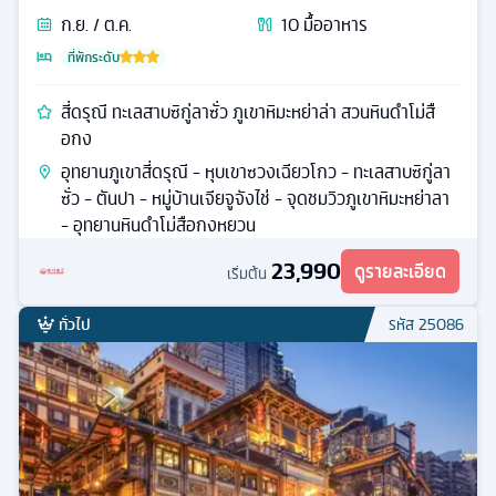
ก.ย. / ต.ค.
10
มื้ออาหาร
ที่พักระดับ
สี่ดรุณี ทะเลสาบซิกู่ลาซั่ว ภูเขาหิมะหย่าล่า สวนหินดำโม่สื
อกง
อุทยานภูเขาสี่ดรุณี - หุบเขาซวงเฉียวโกว - ทะเลสาบซิกู่ลา
ซั่ว - ตันปา - หมู่บ้านเจียจูจังไช่ - จุดชมวิวภูเขาหิมะหย่าลา
- อุทยานหินดำโม่สือกงหยวน
23,990
ดูรายละเอียด
เริ่มต้น
ทั่วไป
รหัส
25086