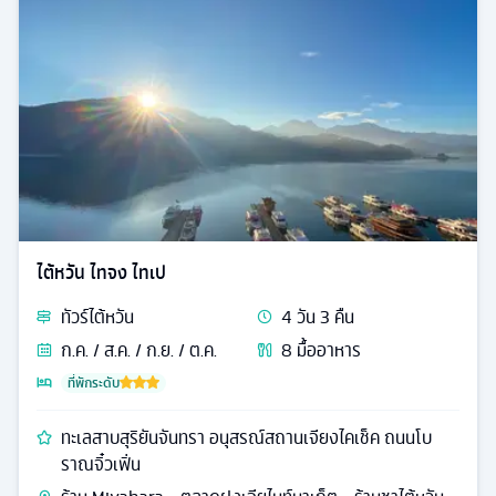
ไต้หวัน ไทจง ไทเป
ทัวร์
ไต้หวัน
4
วัน
3
คืน
ก.ค. / ส.ค. / ก.ย. / ต.ค.
8
มื้ออาหาร
ที่พักระดับ
ทะเลสาบสุริยันจันทรา อนุสรณ์สถานเจียงไคเช็ค ถนนโบ
ราณจิ๋วเฟิ่น