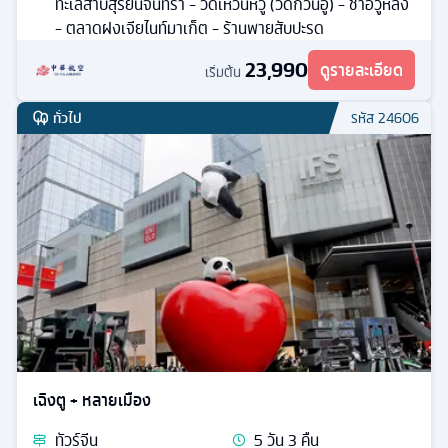
ทะเลสาบสุริยันจันทรา - วัดเหวินหวู่ (วัดกวนอู) - ชาอวู่หลง
- ตลาดฝงเจียไนท์มาเก็ต - ร้านพายสับปะรด
23,990
ดูรายละเอียด
เริ่มต้น
ทั่วไป
รหัส
24606
เฉิงตู + หลายเมือง
ทัวร์
จีน
5
วัน
3
คืน