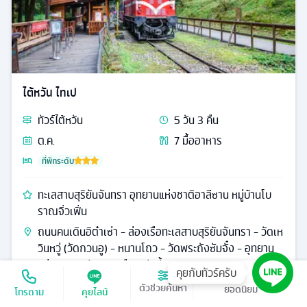
ไต้หวัน ไทเป
ทัวร์
ไต้หวัน
5
วัน
3
คืน
ต.ค.
7
มื้ออาหาร
ที่พักระดับ
ทะเลสาบสุริยันจันทรา อุทยานแห่งชาติอาลีซาน หมู่บ้านโบ
ราณจิ่วเฟิ่น
ถนนคนเดินอิต๋าเซ่า - ล่องเรือทะเลสาบสุริยันจันทรา - วัดเห
วินหวู่ (วัดกวนอู) - หนานโถว - วัดพระถังซัมจั๋ง - อุทยาน
แห่งชาติอาลีซาน - เมืองเจียอี้
คุยกับทัวร์ครับ
เรียงตาม
ตัวช่วยค้นหา
24,888
โทรถาม
คุยไลน์
ดูรายละเอียด
เริ่มต้น