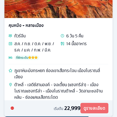
คุนหมิง + หลายเมือง
ทัวร์
จีน
6
วัน
5
คืน
ส.ค. / ก.ย. / ต.ค. / พ.ย. /
14
มื้ออาหาร
ธ.ค. / ม.ค. / ก.พ. / มี.ค.
ที่พักระดับ
ภูเขาหิมะมังกรหยก ช่องเขาเสือกระโจน เมืองโบราณลี่
เจียง
ต้าหลี่ - เจดีย์สามองค์ - จงเตี้ยน (แชงกรีล่า) - เมือง
โบราณแชงกรีล่า - เมืองโบราณต้าหลี่ - วัดลามะซงจ้าน
หลิน - ช่องแคบเสือกระโดด
22,999
ดูรายละเอียด
เริ่มต้น