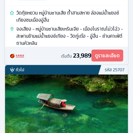
วัดกุ้ยหยวน หมู่บ้านซานเสีย ถ้ำสามสหาย ล่องแม่น้ำแยงซี
เกียงชมเมืองอู่ฮั่น
จงเสียง - หมู่บ้านซานเสียเหรินเจีย - เมืองโบราณโม่วโฉ่ว -
สะพานข้ามแม่น้ำแยงซีเกียง - วัดกู่เต๋อ - อู่ฮั่น - ย่านคาเฟ่ต์
ถานหัวหลิน
23,989
ดูรายละเอียด
เริ่มต้น
ทั่วไป
รหัส
25707