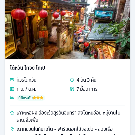
ไต้หวัน ไทจง ไทเป
ทัวร์
ไต้หวัน
4
วัน
3
คืน
ก.ย. / ต.ค.
7
มื้ออาหาร
ที่พักระดับ
เกาะเหอผิง ล่องเรือสุริยันจันทรา สิงโตหินอ่อน หมู่บ้านโบ
ราณจิ่วเฟิ่น
เถาหยวนไนท์มาเก็ต - ฟาร์มดอกไม้จงเซ่อ - ล่องเรือ