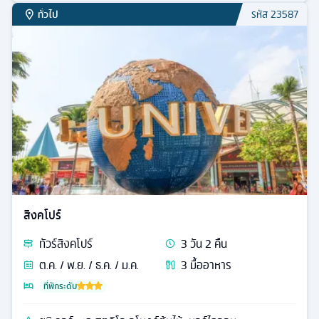
ทั่วไป
รหัส
23587
สิงคโปร์
ทัวร์
สิงคโปร์
3
วัน
2
คืน
ต.ค. / พ.ย. / ธ.ค. / ม.ค.
3
มื้ออาหาร
ที่พักระดับ