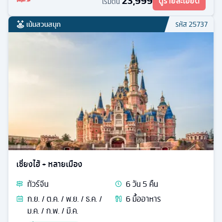
23,999
ดูรายละเอียด
เริ่มต้น
เน้นสวนสนุก
รหัส
25737
เซี่ยงไฮ้ + หลายเมือง
ทัวร์
จีน
6
วัน
5
คืน
ก.ย. / ต.ค. / พ.ย. / ธ.ค. /
6
มื้ออาหาร
ม.ค. / ก.พ. / มี.ค.