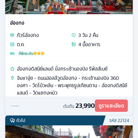
ฮ่องกง
ทัวร์
ฮ่องกง
3
วัน
2
คืน
ต.ค.
4
มื้ออาหาร
ที่พักระดับ
ฮ่องกงดิสนีย์แลนด์ นั่งกระเช้านองปิง รีพัลส์เบย์
จิมซาจุ่ย - ถนนฮอลลีวูดฮ่องกง - กระเช้านองปิง 360
องศา - วัดโป่วหลิน - พระพุทธรูปเทียนถาน - ฮ่องกงดิสนีย์
แลนด์ - วัดแชกงหมิว
23,990
ดูรายละเอียด
เริ่มต้น
ทั่วไป
รหัส
22124