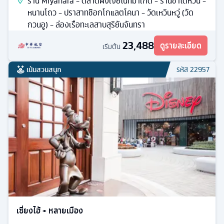
ร้าน Miyahara - ตลาดฝงเจียไนท์มาเก็ต - ร้านชาไต้หวัน -
หนานโถว - ปราสาทช๊อกโกแลตโคนา - วัดเหวินหวู่ (วัด
กวนอู) - ล่องเรือทะเลสาบสุริยันจันทรา
23,488
ดูรายละเอียด
เริ่มต้น
เน้นสวนสนุก
รหัส
22957
เซี่ยงไฮ้ + หลายเมือง