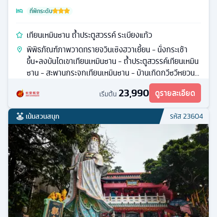
ที่พักระดับ
เทียนเหมินซาน ถ้ำประตูสวรรค์ ระเบียงแก้ว
พิพิธภัณฑ์ภาพวาดทรายจวินเซิงฮวาเยี้ยน - นั่งกระเช้า
ขึ้น+ลงบันไดเขาเทียนเหมินซาน - ถ้ำประตูสวรรค์เทียนเหมิน
ซาน - สะพานกระจกเทียนเหมินซาน - บ้านเกิดกวีซวีหยวน -
หมู่บ้านวัฒนธรรมสามผา - ล่องเรือชมทัศนียภาพช่องเขา
23,990
ดูรายละเอียด
เริ่มต้น
ซานเสีย
เน้นสวนสนุก
รหัส
23604