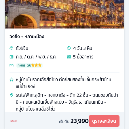
ฉงชิ่ง + หลายเมือง
ทัวร์
จีน
4
วัน
3
คืน
ก.ย. / ต.ค. / พ.ย. / ธ.ค.
5
มื้ออาหาร
ที่พักระดับ
หมู่บ้านโบราณฉือสือโข่ว ตึกยี่สิบสองชั้น ขึ้นกระเช้าข้าม
แม่น้ำแยงซี
รถไฟฟ้าทะลุตึก - หงหยาต้ง - ตึก 22 ชั้น - ถนนของกินปา
ยี - ถนนคนเดินเจี่ยฟ่างเปย - จัตุรัสเฉาเทียนเหมิน -
หมู่บ้านโบราณฉือชี่โข่ว
23,990
ดูรายละเอียด
เริ่มต้น