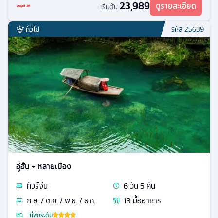
23,989
ดูรายละเอียด
เริ่มต้น
ทั่วไป
รหัส
25639
อู่ฮั่น + หลายเมือง
ทัวร์
จีน
6
วัน
5
คืน
ก.ย. / ต.ค. / พ.ย. / ธ.ค.
13
มื้ออาหาร
ที่พักระดับ