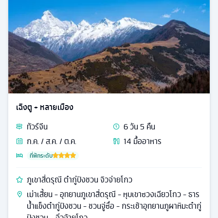
เฉิงตู + หลายเมือง
ทัวร์
จีน
6
วัน
5
คืน
ก.ค. / ส.ค. / ต.ค.
14
มื้ออาหาร
ที่พักระดับ
ภูเขาสี่ดรุณี ต๋ากู่ปิงชวน จิวจ่ายโกว
เม่าเสี้ยน - อุทยานภูเขาสี่ดรุณี - หุบเขาซวงเฉียวโกว - ธาร
น้ำแข็งต๋ากู่ปิงชวน - ชวนจู่ซื่อ - กระเช้าอุทยานภูผาหิมะต๋ากู่
ปิงชวน - จิ่วจ้ายโกว