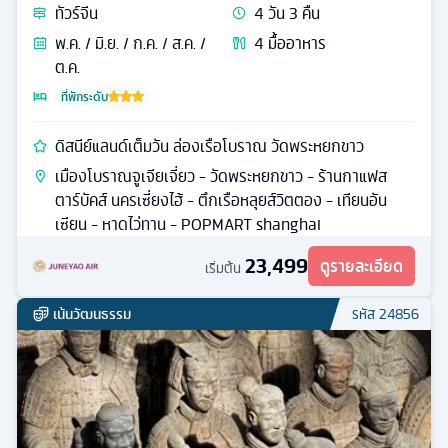
ทัวร์
จีน
4
วัน
3
คืน
พ.ค. / มิ.ย. / ก.ค. / ส.ค. /
4
มื้ออาหาร
ต.ค.
ที่พักระดับ
ดิสนีย์แลนด์เต็มวัน ล่องเรือโบราณ วัดพระหยกขาว
เมืองโบราณจูเจียเจี่ยว - วัดพระหยกขาว - ร้านกาแฟส
ตาร์บัคส์ นครเซี่ยงไฮ้ - ตึกเรือหลุยส์วิตตอง - เทียนอัน
เซียน - หาดไว่ทาน - POPMART shanghai
23,499
ดูรายละเอียด
เริ่มต้น
เน้นวัฒนธรรม
รหัส
24856