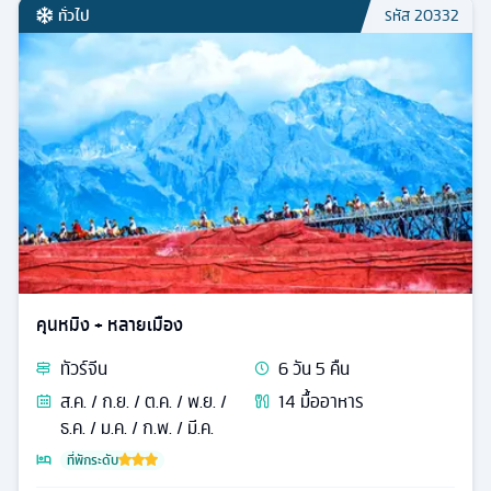
ทั่วไป
รหัส
20332
คุนหมิง + หลายเมือง
ทัวร์
จีน
6
วัน
5
คืน
ส.ค. / ก.ย. / ต.ค. / พ.ย. /
14
มื้ออาหาร
ธ.ค. / ม.ค. / ก.พ. / มี.ค.
ที่พักระดับ