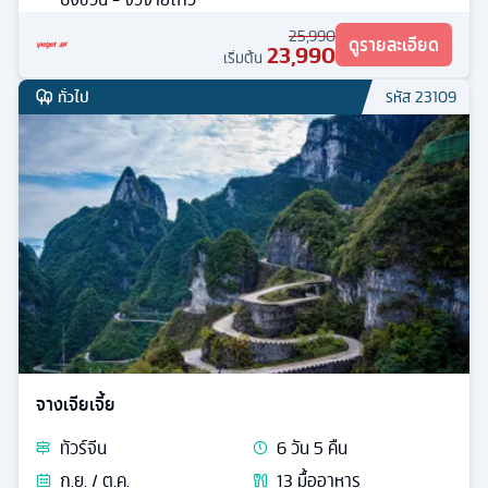
25,990
ดูรายละเอียด
23,990
เริ่มต้น
ทั่วไป
รหัส
23109
จางเจียเจี้ย
ทัวร์
จีน
6
วัน
5
คืน
ก.ย. / ต.ค.
13
มื้ออาหาร