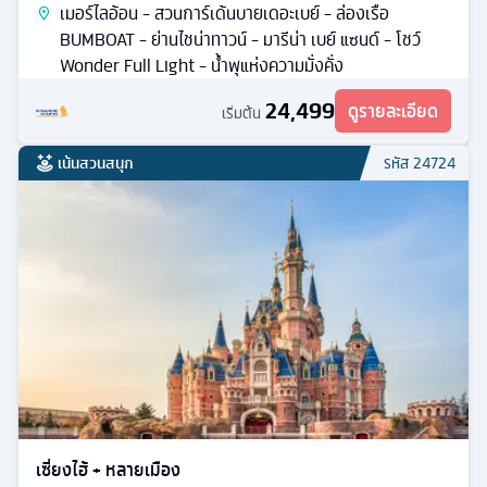
เมอร์ไลอ้อน - สวนการ์เด้นบายเดอะเบย์ - ล่องเรือ
BUMBOAT - ย่านไชน่าทาวน์ - มารีน่า เบย์ แซนด์ - โชว์
Wonder Full Light - นํ้าพุแห่งความมั่งคั่ง
24,499
ดูรายละเอียด
เริ่มต้น
เน้นสวนสนุก
รหัส
24724
เซี่ยงไฮ้ + หลายเมือง