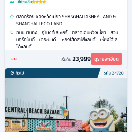
ที่พักระดับ
ตลาดร้อยปีเฉิงหวังเมี่ยว SHANGHAI DISNEY LAND &
SHANGHAI LEGO LAND
ถนนนานกิง - อุโมงค์เลเซอร์ - ตลาดเฉินหวังเมี่ยว - สวน
นอร์ทบันด์ - เดอะบันด์ - เซี่ยงไฮ้ดิสนีย์แลนด์ - เซี่ยงไฮ้เล
โก้แลนด์
23,999
ดูรายละเอียด
เริ่มต้น
ทั่วไป
รหัส
24728