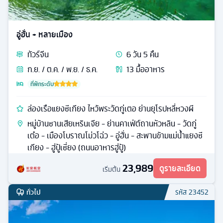
อู่ฮั่น + หลายเมือง
ทัวร์
จีน
6
วัน
5
คืน
ก.ย. / ต.ค. / พ.ย. / ธ.ค.
13
มื้ออาหาร
ที่พักระดับ
ล่องเรือแยงซีเกียง ไหว้พระวัดกู่เตอ ย่านยุโรปหลี่หวงผี
หมู่บ้านซานเสียเหรินเจีย - ย่านคาเฟ่ต์ถานหัวหลิน - วัดกู่
เต๋อ - เมืองโบราณโม่วโฉ่ว - อู่ฮั่น - สะพานข้ามแม่น้ำแยงซี
เกียง - ฮู่ปู้เซี่ยง (ถนนอาหารฮู่ปู้)
23,989
ดูรายละเอียด
เริ่มต้น
ทั่วไป
รหัส
23452