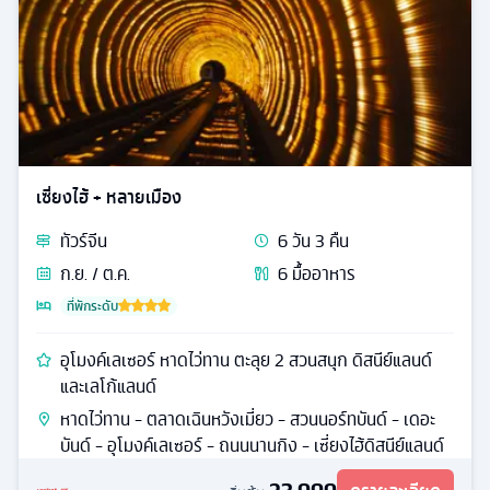
เซี่ยงไฮ้ + หลายเมือง
ทัวร์
จีน
6
วัน
3
คืน
ก.ย. / ต.ค.
6
มื้ออาหาร
ที่พักระดับ
อุโมงค์เลเซอร์ หาดไว่ทาน ตะลุย 2 สวนสนุก ดิสนีย์แลนด์
และเลโก้แลนด์
หาดไว่ทาน - ตลาดเฉินหวังเมี่ยว - สวนนอร์ทบันด์ - เดอะ
บันด์ - อุโมงค์เลเซอร์ - ถนนนานกิง - เซี่ยงไฮ้ดิสนีย์แลนด์