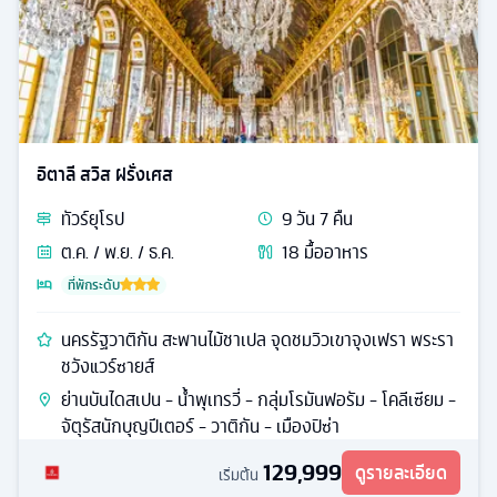
อิตาลี สวิส ฝรั่งเศส
ทัวร์
ยุโรป
9
วัน
7
คืน
ต.ค. / พ.ย. / ธ.ค.
18
มื้ออาหาร
ที่พักระดับ
นครรัฐวาติกัน สะพานไม้ชาเปล จุดชมวิวเขาจุงเฟรา พระรา
ชวังแวร์ซายส์
ย่านบันไดสเปน - น้ำพุเทรวี่ - กลุ่มโรมันฟอรัม - โคลีเซียม -
จัตุรัสนักบุญปีเตอร์ - วาติกัน - เมืองปิซ่า
129,999
ดูรายละเอียด
เริ่มต้น