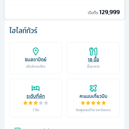
129,999
เริ่มต้น
ไฮไลท์ทัวร์
ชมสถาปัตย์
18
มื้อ
สไตล์การเที่ยว
มื้ออาหาร
ระดับที่พัก
คะแนนเที่ยวบิน
7
คืน
บินฟูลเซอร์วิส และบินตรง