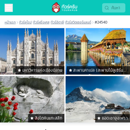
หน้าแรก
ทัวร์ยุโรป
/
ทัวร์ฝรั่งเศส
/
ทัวร์อิตาลี
/
ทัวร์สวิตเซอร์แลนด์
#24540
มหาวิหารแห่งเมืองมิลาน
สะพานคาเปล (สะพานไม้ลูเซิร์น
ชาเปล บริดจ์)
สิงโตหินแกะสลัก
ยอดเขาจุงเฟรา