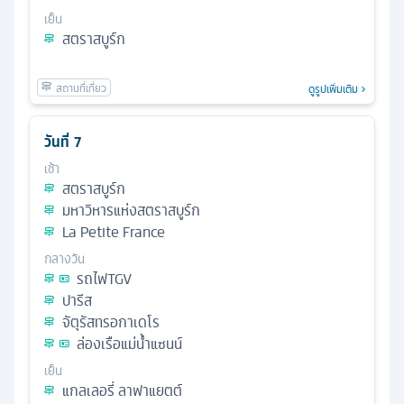
เย็น
สตราสบูร์ก
ดูรูปเพิ่มเติม
วันที่
7
เช้า
สตราสบูร์ก
มหาวิหารแห่งสตราสบูร์ก
La Petite France
กลางวัน
รถไฟTGV
ปารีส
จัตุรัสทรอกาเดโร
ล่องเรือแม่น้ำแซนน์
เย็น
แกลเลอรี่ ลาฟาแยตต์