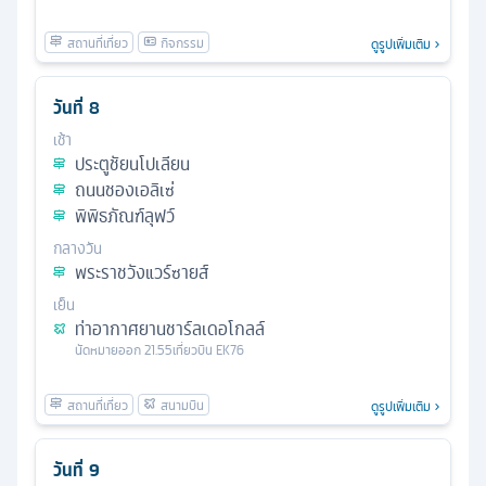
ดูรูปเพิ่มเติม
วันที่
8
เช้า
ประตูชัยนโปเลียน
ถนนชองเอลิเซ่
พิพิธภัณฑ์ลุฟว์
กลางวัน
พระราชวังแวร์ซายส์
เย็น
ท่าอากาศยานชาร์ลเดอโกลล์
นัดหมาย
ออก
21.55
เที่ยวบิน
EK76
ดูรูปเพิ่มเติม
วันที่
9