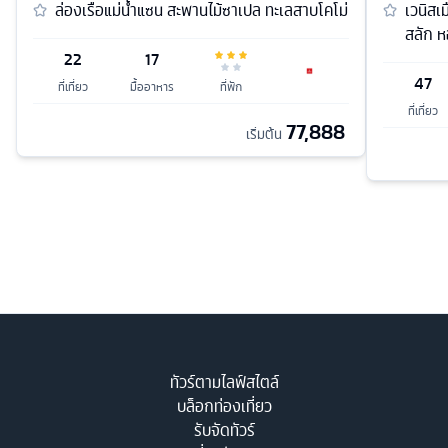
ล่องเรือแม่น้ำแซน สะพานไม้ซาเปล ทะเลสาบโคโม่
เวนิสเ
สลัก 
22
17
47
ที่เที่ยว
มื้ออาหาร
ที่พัก
ที่เที่ยว
77,888
เริ่มต้น
ทัวร์ตามไลฟ์สไตล์
บล็อกท่องเที่ยว
รับจัดทัวร์