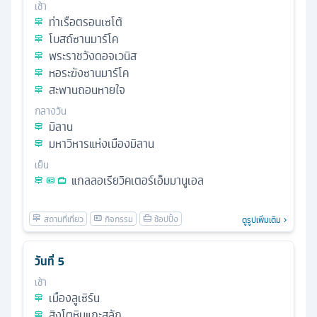
เช้า
ท่าเรือตรอนเซโต้
โบสถ์ซานมาร์โค
พระราชวังดอจเวนิส
หอระฆังซานมาร์โค
สะพานถอนหายใจ
กลางวัน
มิลาน
มหาวิหารแห่งเมืองมิลาน
เย็น
แกลลอเรียวิคเตอร์เอ็มมานูเอล
ดูรูปเพิ่มเติม
วันที่
5
เช้า
เมืองลูเซิร์น
สิงโตหินแกะสลัก