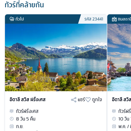
ทัวร์ที่คล้ายกัน
ทั่วไป
ชมสถาป
รหัส
23441
อิตาลี สวิส ฝรั่งเศส
แชร์
ถูกใจ
อิตาลี สวิ
ทัวร์
ฝรั่งเศส
ทัวร์
ฝร
8
วัน
5
คืน
10
วัน
ก.ย.
พ.ค. / 