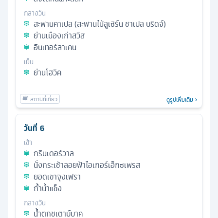
กลางวัน
สะพานคาเปล (สะพานไม้ลูเซิร์น ชาเปล บริดจ์)
ย่านเมืองเก่าสวิส
อินเทอร์ลาเคน
เย็น
ย่านโฮวิค
ดูรูปเพิ่มเติม
วันที่
6
เช้า
กรินเดอร์วาล
นั่งกระเช้าลอยฟ้าไอเกอร์เอ็กซเพรส
ยอดเขาจุงเฟรา
ถ้ำน้ำแข็ง
กลางวัน
น้ำตกชเตาบ์บาค