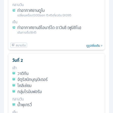
กลางวัน
ท่าอากาศยานดูไบ
เปลี่ยนเครื่อง
13.00
ออก
15.45
เที่ยวบิน
EK095
เย็น
ท่าอากาศยานลีโอนาร์โด ดาวินชี (ฟูมิชิโน)
เดินทางถึง
18.45
ดูรูปเพิ่มเติม
วันที่
2
เช้า
วาติกัน
จัตุรัสนักบุญปีเตอร์
โคลีเซียม
กลุ่มโรมันฟอรัม
กลางวัน
น้ำพุเทรวี่
เย็น