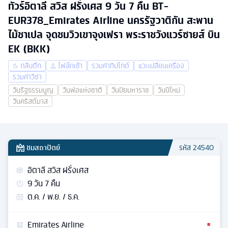
ทัวร์อิตาลี สวิส ฝรั่งเศส 9 วัน 7 คืน BT-
EUR378_Emirates Airline นครรัฐวาติกัน สะพาน
ไม้ชาเปล จุดชมวิวเขาจุงเฟรา พระราชวังแวร์ซายส์ บิน
EK (BKK)
กลับดึก
ไฟล์ทเช้า
รวมค่าทิปไกด์
แวะเปลี่ยนเครื่อง
รวมค่าวีซ่า
วันรัฐธรรมนูญ
วันพ่อแห่งชาติ
วันปิยมหาราช
วันปีใหม่
วันคริสต์มาส
ชมสถาปัตย์
รหัส
24540
อิตาลี สวิส ฝรั่งเศส
9
วัน
7
คืน
ต.ค. / พ.ย. / ธ.ค.
Emirates Airline