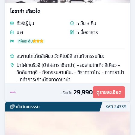
โอซาก้า เกียวโต
ทัวร์
ญี่ปุ่น
5
วัน
3
คืน
ม.ค.
5
มื้ออาหาร
ที่พักระดับ
สะพานโทเก็ตสึเคียว วัดคิโยมิสึ ลานกิจกรรมหิมะ
ป่าไผ่เทนริวจิ (ป่าไผ่อาราชิยาม่า) - สะพานโทเก็ตสึเคียว -
วัดคินคาคุจิ - กิจกรรมลานหิมะ - ชิราคาวาโกะ - ทาคายาม่า
- ที่ทำการเก่าเมืองทาคายาม่า
29,990
ดูรายละเอียด
เริ่มต้น
เน้นวัฒนธรรม
รหัส
24339