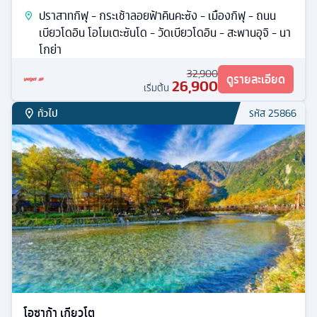
ปราสาทกิฟุ - กระเช้าลอยฟ้าคินคะซัง - เมืองกิฟุ - ถนน
เบียวโดอิน โอโมเตะซันโด - วัดเบียวโดอิน - สะพานอุจิ - นา
โกย่า
32,900
ดูรายละเอียด
26,900
เริ่มต้น
ทั่วไป
รหัส
25866
โอซาก้า เกียวโต