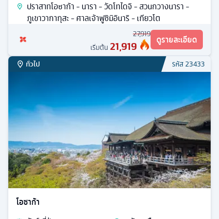
ปราสาทโอซาก้า - นารา - วัดโทไดจิ - สวนกวางนารา -
ภูเขาวากากุสะ - ศาลเจ้าฟูชิมิอินาริ - เกียวโต
27,919
ดูรายละเอียด
21,919
เริ่มต้น
ทั่วไป
รหัส
23433
โอซาก้า