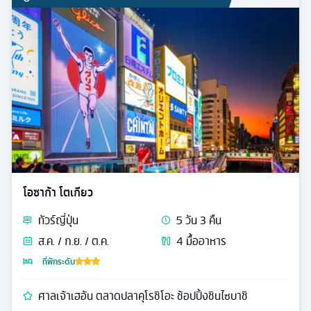
โอซาก้า โตเกียว
ทัวร์
ญี่ปุ่น
5
วัน
3
คืน
ส.ค. / ก.ย. / ต.ค.
4
มื้ออาหาร
ที่พักระดับ
ศาลเจ้าเฮอัน ตลาดปลาคุโรชิโอะ ช้อปปิ้งชินไซบาชิ