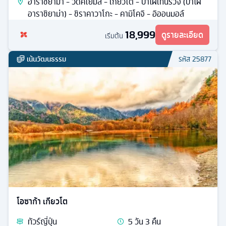
อาราชิยาม่า - วัดคิโยมิสึ - เกียวโต - ป่าไผ่เทนริวจิ (ป่าไผ่
อาราชิยาม่า) - ชิราคาวาโกะ - คามิโคจิ - อิออนมอล์
18,999
ดูรายละเอียด
เริ่มต้น
เน้นวัฒนธรรม
รหัส
25877
โอซาก้า เกียวโต
ทัวร์
ญี่ปุ่น
5
วัน
3
คืน