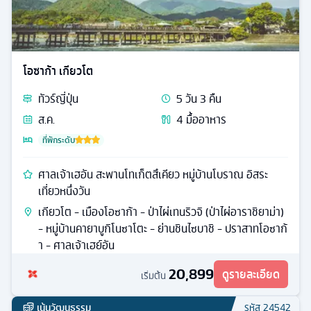
โอซาก้า เกียวโต
ทัวร์
ญี่ปุ่น
5
วัน
3
คืน
ส.ค.
4
มื้ออาหาร
ที่พักระดับ
ศาลเจ้าเฮอัน สะพานโทเก็ตสึเคียว หมู่บ้านโบราณ อิสระ
เที่ยวหนึ่งวัน
เกียวโต - เมืองโอซาก้า - ป่าไผ่เทนริวจิ (ป่าไผ่อาราชิยาม่า)
- หมู่บ้านคายาบูกิโนซาโตะ - ย่านชินไซบาชิ - ปราสาทโอซาก้
า - ศาลเจ้าเฮย์อัน
20,899
ดูรายละเอียด
เริ่มต้น
เน้นวัฒนธรรม
รหัส
24542