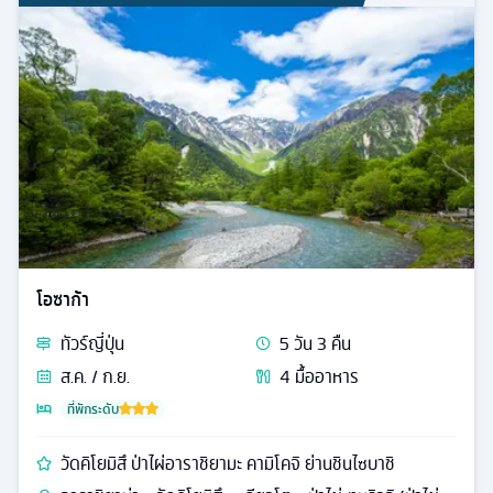
โอซาก้า
ทัวร์
ญี่ปุ่น
5
วัน
3
คืน
ส.ค. / ก.ย.
4
มื้ออาหาร
ที่พักระดับ
วัดคิโยมิสึ ป่าไผ่อาราชิยามะ คามิโคจิ ย่านชินไซบาชิ