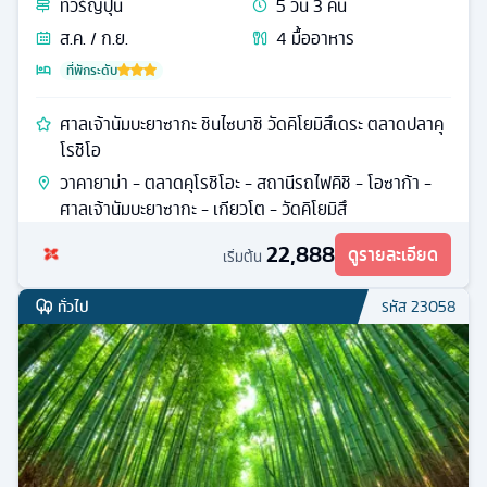
ทัวร์
ญี่ปุ่น
5
วัน
3
คืน
ส.ค. / ก.ย.
4
มื้ออาหาร
ที่พักระดับ
ศาลเจ้านัมบะยาซากะ ชินไซบาชิ วัดคิโยมิสึเดระ ตลาดปลาคุ
โรชิโอ
วาคายาม่า - ตลาดคุโรชิโอะ - สถานีรถไฟคิชิ - โอซาก้า -
ศาลเจ้านัมบะยาซากะ - เกียวโต - วัดคิโยมิสึ
22,888
ดูรายละเอียด
เริ่มต้น
ทั่วไป
รหัส
23058