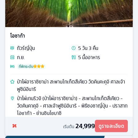
โอซาก้า
ทัวร์
ญี่ปุ่น
5
วัน
3
คืน
ก.ย.
5
มื้ออาหาร
ที่พักระดับ
ป่าไผ่อาราชิยาม่า สะพานโทเก็ตสึเคียว วัดคินคะคุจิ ศาลเจ้า
ฟูชิมิอินาริ
ป่าไผ่เทนริวจิ (ป่าไผ่อาราชิยาม่า) - สะพานโทเก็ตสึเคียว -
วัดคินคาคุจิ - ศาลเจ้าฟูชิมิอินาริ - พิธีชงชาญี่ปุ่น - ปราสาท
โอซาก้า - ย่านชินไซบาชิ
24,999
ดูรายละเอียด
เริ่มต้น