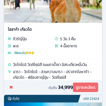
โอซาก้า เกียวโต
ทัวร์
ญี่ปุ่น
5
วัน
3
คืน
พ.ย.
4
มื้ออาหาร
ที่พักระดับ
วัดโทไดจิ วัดคิโยมิสึ ถนนกาน้ำชา อิสระเที่ยวหนึ่งวัน
นารา - วัดโทไดจิ - สวนกวางนารา - ปราสาทโอซาก้า -
เกียวโต - พิธีชงชาญี่ปุ่น - วัดคิโยมิสึ
34,999
ดูรายละเอียด
เริ่มต้น
ทั่วไป
รหัส
23424