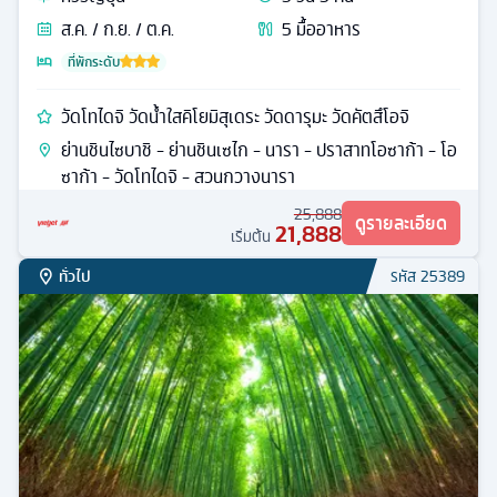
ส.ค. / ก.ย. / ต.ค.
5
มื้ออาหาร
ที่พักระดับ
วัดโทไดจิ วัดน้ำใสคิโยมิสุเดระ วัดดารุมะ วัดคัตสึโอจิ
ย่านชินไซบาชิ - ย่านชินเซไก - นารา - ปราสาทโอซาก้า - โอ
ซาก้า - วัดโทไดจิ - สวนกวางนารา
25,888
ดูรายละเอียด
21,888
เริ่มต้น
ทั่วไป
รหัส
25389