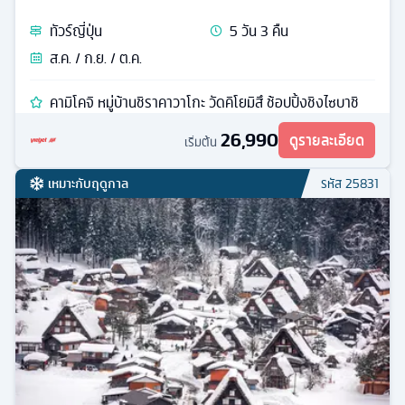
ทัวร์
ญี่ปุ่น
5
วัน
3
คืน
ส.ค. / ก.ย. / ต.ค.
คามิโคจิ หมู่บ้านชิราคาวาโกะ วัดคิโยมิสึ ช้อปปิ้งชิงไซบาชิ
26,990
ดูรายละเอียด
เริ่มต้น
เหมาะกับฤดูกาล
รหัส
25831