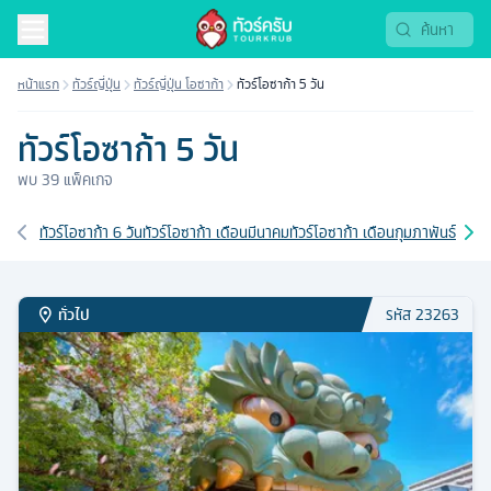
หน้าแรก
ทัวร์ญี่ปุ่น
ทัวร์ญี่ปุ่น โอซาก้า
ทัวร์โอซาก้า 5 วัน
ทัวร์โอซาก้า 5 วัน
พบ
39
แพ็คเกจ
เส้นทางที่เกี่ยวข้อง
ทัวร์โอซาก้า 6 วัน
ทัวร์โอซาก้า เดือนมีนาคม
ทัวร์โอซาก้า เดือนกุมภาพันธ์
ทัวร์
ทั่วไป
รหัส
23263