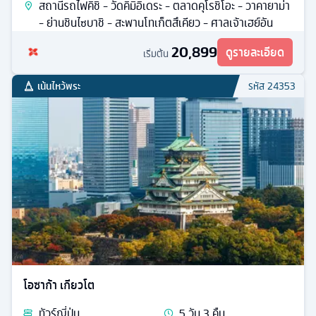
สถานีรถไฟคิชิ - วัดคิมิอิเดระ - ตลาดคุโรชิโอะ - วาคายาม่า
- ย่านชินไซบาชิ - สะพานโทเก็ตสึเคียว - ศาลเจ้าเฮย์อัน
20,899
ดูรายละเอียด
เริ่มต้น
เน้นไหว้พระ
รหัส
24353
โอซาก้า เกียวโต
ทัวร์
ญี่ปุ่น
5
วัน
3
คืน