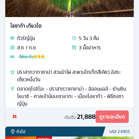
โอซาก้า เกียวโต
ทัวร์
ญี่ปุ่น
5
วัน
3
คืน
ส.ค. / ก.ย.
3
มื้ออาหาร
ที่พักระดับ
ปราสาทวากายาม่า สวนป่าไผ่ สะพานโทเก็ตสึเคียว อิสระ
เที่ยวหนึ่งวัน
ตลาดคุโรชิโอะ - ปราสาทวาคายาม่า - อิออนมอล์ - ย่านชิน
ไซบาชิ - ศาลเจ้านัมบะยาซากะ - เมืองโอซาก้า - พิธีชงชา
ญี่ปุ่น
21,888
ดูรายละเอียด
เริ่มต้น
ทั่วไป
รหัส
24955
ลดสูงสุด