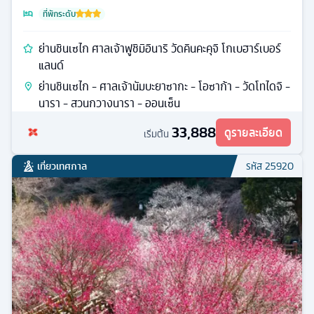
ที่พักระดับ
ย่านชินเซไก ศาลเจ้าฟูชิมิอินาริ วัดคินคะคุจิ โกเบฮาร์เบอร์
แลนด์
ย่านชินเซไก - ศาลเจ้านัมบะยาซากะ - โอซาก้า - วัดโทไดจิ -
นารา - สวนกวางนารา - ออนเซ็น
33,888
ดูรายละเอียด
เริ่มต้น
เที่ยวเทศกาล
รหัส
25920