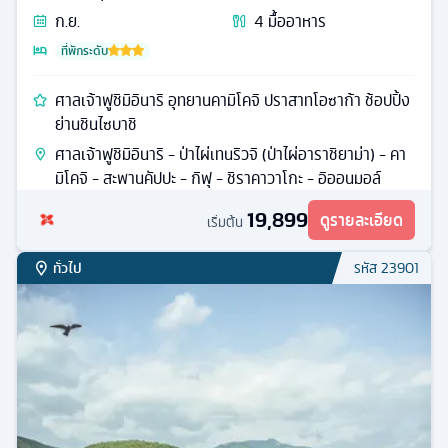
ก.ย.
4
มื้ออาหาร
ที่พักระดับ
ศาลเจ้าฟูชิมิอินาริ อุทยานคามิโคจิ ปราสาทโอซาก้า ช้อปปิ้ง
ย่านชินไซบาชิ
ศาลเจ้าฟูชิมิอินาริ - ป่าไผ่เทนริวจิ (ป่าไผ่อาราชิยาม่า) - คา
มิโคจิ - สะพานคัปปะ - กิฟุ - ชิราคาวาโกะ - อิออนมอล์
19,899
ดูรายละเอียด
เริ่มต้น
ทั่วไป
รหัส
23901