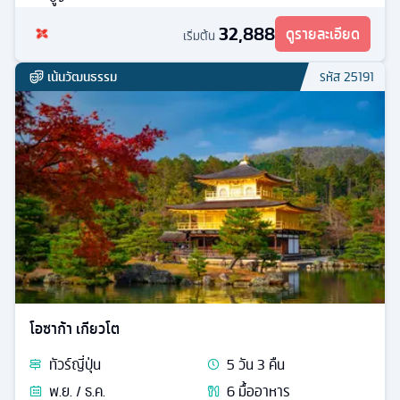
32,888
ดูรายละเอียด
เริ่มต้น
เน้นวัฒนธรรม
รหัส
25191
โอซาก้า เกียวโต
ทัวร์
ญี่ปุ่น
5
วัน
3
คืน
พ.ย. / ธ.ค.
6
มื้ออาหาร