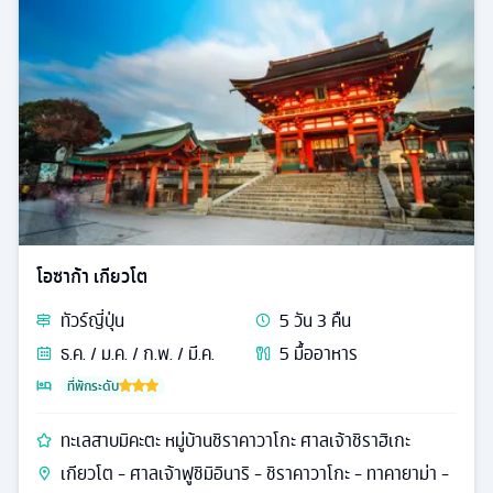
โอซาก้า เกียวโต
ทัวร์
ญี่ปุ่น
5
วัน
3
คืน
ธ.ค. / ม.ค. / ก.พ. / มี.ค.
5
มื้ออาหาร
ที่พักระดับ
ทะเลสาบมิคะตะ หมู่บ้านชิราคาวาโกะ ศาลเจ้าชิราฮิเกะ
เกียวโต - ศาลเจ้าฟูชิมิอินาริ - ชิราคาวาโกะ - ทาคายาม่า -