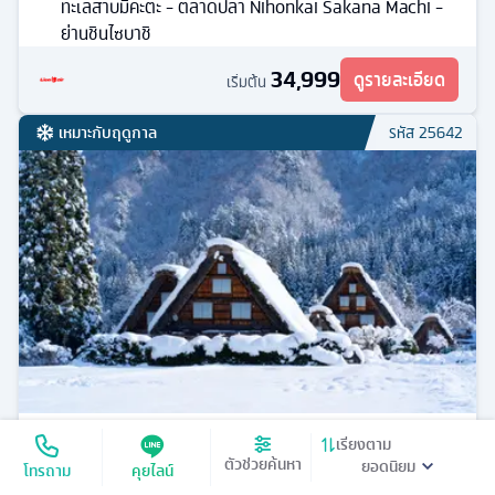
ทะเลสาบมิคะตะ - ตลาดปลา Nihonkai Sakana Machi -
ย่านชินไซบาชิ
34,999
ดูรายละเอียด
เริ่มต้น
เหมาะกับฤดูกาล
รหัส
25642
โอซาก้า
เรียงตาม
ตัวช่วยค้นหา
โทรถาม
คุยไลน์
ทัวร์
ญี่ปุ่น
5
วัน
3
คืน