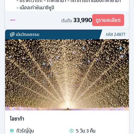
- ชิราคาวาโกะ - ทาคายาม่า - ที่ทำการเก่าเมืองทาคายาม่า
- เมืองเก่าซันมาชิซูจิ
33,990
ดูรายละเอียด
เริ่มต้น
เน้นวัฒนธรรม
รหัส
24877
โอซาก้า
ทัวร์
ญี่ปุ่น
5
วัน
3
คืน