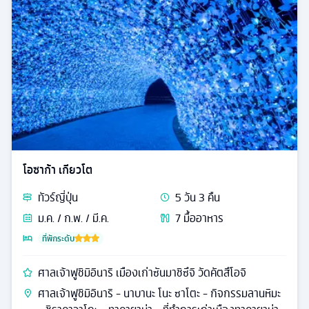
โอซาก้า เกียวโต
ทัวร์
ญี่ปุ่น
5
วัน
3
คืน
ม.ค. / ก.พ. / มี.ค.
7
มื้ออาหาร
ที่พักระดับ
ศาลเจ้าฟูชิมิอินาริ เมืองเก่าซันมาชิซึจิ วัดคัตสึโอจิ
ศาลเจ้าฟูชิมิอินาริ - นาบานะ โนะ ซาโตะ - กิจกรรมลานหิมะ