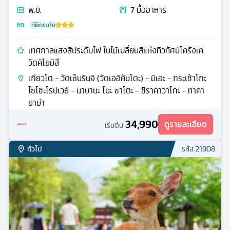
พ.ย.
7
มื้ออาหาร
ที่พักระดับ
เทศกาลแสงสีประดับไฟ ใบไม้เปลี่ยนสีแห่งทิวทัศน์โครังเค
วัดคิโยมิสึ
เกียวโต - วัดเซ็นรินจิ (วัดเออิคันโดะ) - มิเอะ - กระเช้าโกะ
ไซโชะโรปเวย์ - นาบานะ โนะ ซาโตะ - ชิราคาวาโกะ - ทาคา
ยาม่า
34,990
ดูรายละเอียด
เริ่มต้น
ทั่วไป
รหัส
21908