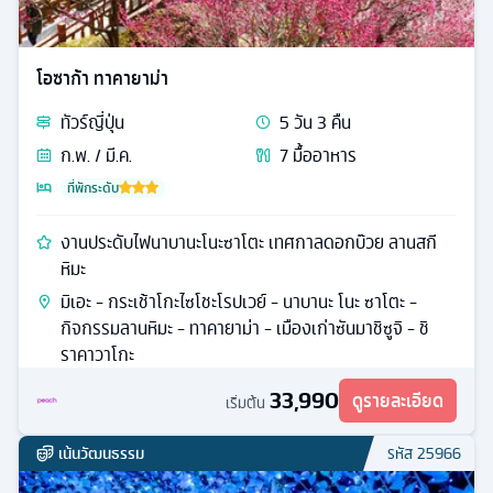
โอซาก้า ทาคายาม่า
ทัวร์
ญี่ปุ่น
5
วัน
3
คืน
ก.พ. / มี.ค.
7
มื้ออาหาร
ที่พักระดับ
งานประดับไฟนาบานะโนะซาโตะ เทศกาลดอกบ๊วย ลานสกี
หิมะ
มิเอะ - กระเช้าโกะไซโชะโรปเวย์ - นาบานะ โนะ ซาโตะ -
กิจกรรมลานหิมะ - ทาคายาม่า - เมืองเก่าซันมาชิซูจิ - ชิ
ราคาวาโกะ
33,990
ดูรายละเอียด
เริ่มต้น
เน้นวัฒนธรรม
รหัส
25966