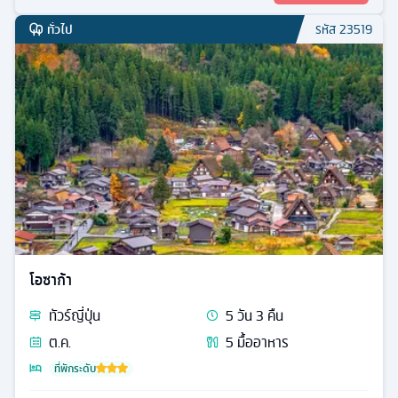
ทั่วไป
รหัส
23519
โอซาก้า
ทัวร์
ญี่ปุ่น
5
วัน
3
คืน
ต.ค.
5
มื้ออาหาร
ที่พักระดับ