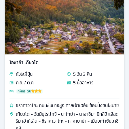
โอซาก้า เกียวโต
ทัวร์
ญี่ปุ่น
5
วัน
3
คืน
ก.ย. / ต.ค.
5
มื้ออาหาร
ที่พักระดับ
ชิราคาวาโกะ ถนนซันมาจิซูจิ ศาลเจ้าเฮอัน ช้อปปิ้งชินไซบาชิ
เกียวโต - วัดมิมุโระโทจิ - นาโกย่า - นางาชิม่า มิทสึอิ แจ๊สด
รีม เอ้าท์เล็ต - ชิราคาวาโกะ - ทาคายาม่า - เมืองเก่าซันมาชิ
ซูจิ