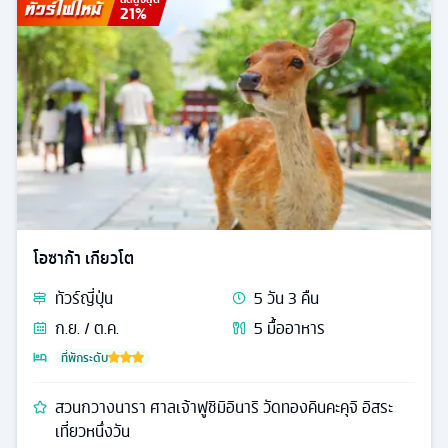
21
%
โอซาก้า เกียวโต
ทัวร์
ญี่ปุ่น
5
วัน
3
คืน
ก.ย. / ต.ค.
5
มื้ออาหาร
ที่พักระดับ
สวนกวางนารา ศาลเจ้าฟูชิมิอินาริ วัดทองคินคะคุจิ อิสระ
เที่ยวหนึ่งวัน