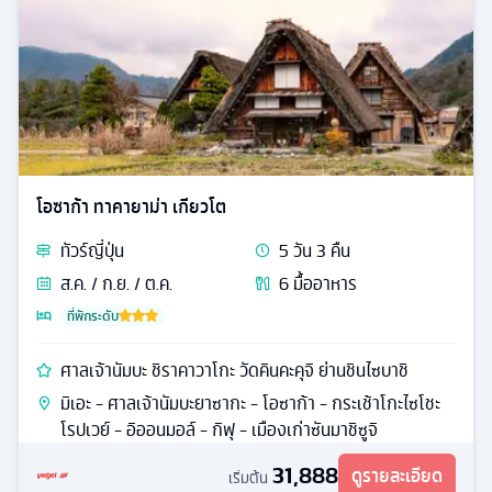
โอซาก้า ทาคายาม่า เกียวโต
ทัวร์
ญี่ปุ่น
5
วัน
3
คืน
ส.ค. / ก.ย. / ต.ค.
6
มื้ออาหาร
ที่พักระดับ
ศาลเจ้านัมบะ ชิราคาวาโกะ วัดคินคะคุจิ ย่านชินไซบาชิ
มิเอะ - ศาลเจ้านัมบะยาซากะ - โอซาก้า - กระเช้าโกะไซโชะ
โรปเวย์ - อิออนมอล์ - กิฟุ - เมืองเก่าซันมาชิซูจิ
31,888
ดูรายละเอียด
เริ่มต้น