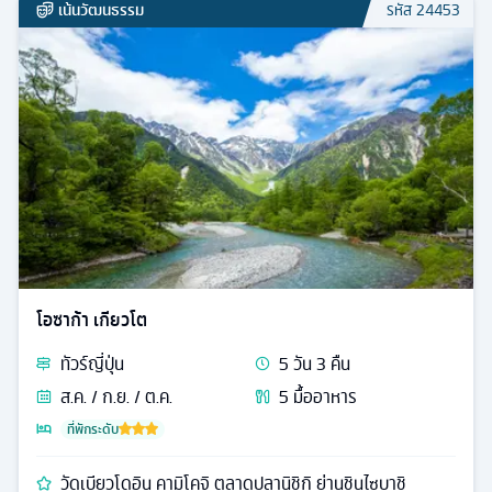
เน้นวัฒนธรรม
รหัส
24453
โอซาก้า เกียวโต
ทัวร์
ญี่ปุ่น
5
วัน
3
คืน
ส.ค. / ก.ย. / ต.ค.
5
มื้ออาหาร
ที่พักระดับ
วัดเบียวโดอิน คามิโคจิ ตลาดปลานิชิกิ ย่านชินไซบาชิ