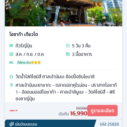
โอซาก้า เกียวโต
ทัวร์
ญี่ปุ่น
5
วัน
3
คืน
ส.ค. / ก.ย. / ต.ค.
3
มื้ออาหาร
ที่พักระดับ
วัดน้ำใสคิโยมิสึ ศาลเจ้านัมบะ ช้อปปิ้งชินไซบาชิ
ศาลเจ้านัมบะยาซากะ - ตลาดปลาคุโรม่อน - ปราสาทโอซาก้
า - อิออนมอลล์โอซาก้า - ศาลเจ้าคิบูเนะ - วัดคิโยมิสึ - พิธี
ชงชาญี่ปุ่น
19,990
ดูรายละเอียด
16,990
เริ่มต้น
เน้นวัฒนธรรม
รหัส
25828