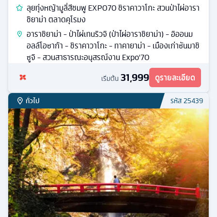
ลุยทุ่งหญ้ามูลี่สีชมพู EXPO70 ชิราคาวาโกะ สวนป่าไผ่อารา
ชิยาม่า ตลาดคุโรมง
อาราชิยาม่า - ป่าไผ่เทนริวจิ (ป่าไผ่อาราชิยาม่า) - อิออนม
อลล์โอซาก้า - ชิราคาวาโกะ - ทาคายาม่า - เมืองเก่าซันมาชิ
ซูจิ - สวนสาธารณะอนุสรณ์งาน Expo'70
31,999
ดูรายละเอียด
เริ่มต้น
ทั่วไป
รหัส
25439