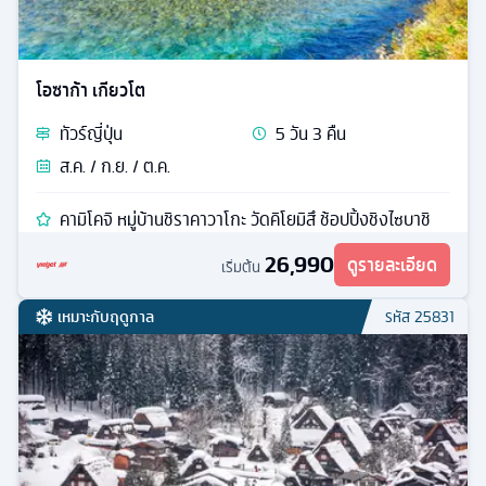
โอซาก้า เกียวโต
ทัวร์
ญี่ปุ่น
5
วัน
3
คืน
ส.ค. / ก.ย. / ต.ค.
คามิโคจิ หมู่บ้านชิราคาวาโกะ วัดคิโยมิสึ ช้อปปิ้งชิงไซบาชิ
26,990
ดูรายละเอียด
เริ่มต้น
เหมาะกับฤดูกาล
รหัส
25831