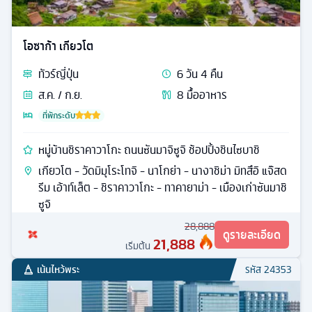
โอซาก้า เกียวโต
ทัวร์
ญี่ปุ่น
6
วัน
4
คืน
ส.ค. / ก.ย.
8
มื้ออาหาร
ที่พักระดับ
หมู่บ้านชิราคาวาโกะ ถนนซันมาจิซูจิ ช้อปปิ้งชินไซบาชิ
เกียวโต - วัดมิมุโระโทจิ - นาโกย่า - นางาชิม่า มิทสึอิ แจ๊สด
รีม เอ้าท์เล็ต - ชิราคาวาโกะ - ทาคายาม่า - เมืองเก่าซันมาชิ
ซูจิ
28,888
ดูรายละเอียด
21,888
เริ่มต้น
เน้นไหว้พระ
รหัส
24353