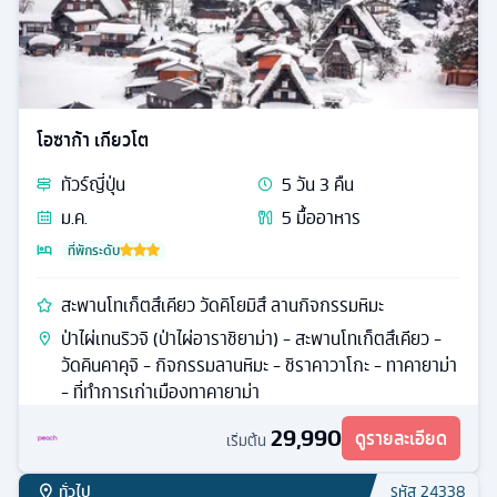
โอซาก้า เกียวโต
ทัวร์
ญี่ปุ่น
5
วัน
3
คืน
ม.ค.
5
มื้ออาหาร
ที่พักระดับ
สะพานโทเก็ตสึเคียว วัดคิโยมิสึ ลานกิจกรรมหิมะ
ป่าไผ่เทนริวจิ (ป่าไผ่อาราชิยาม่า) - สะพานโทเก็ตสึเคียว -
วัดคินคาคุจิ - กิจกรรมลานหิมะ - ชิราคาวาโกะ - ทาคายาม่า
- ที่ทำการเก่าเมืองทาคายาม่า
29,990
ดูรายละเอียด
เริ่มต้น
ทั่วไป
รหัส
24338