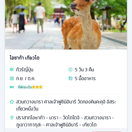
โอซาก้า เกียวโต
ทัวร์
ญี่ปุ่น
5
วัน
3
คืน
ก.ย. / ต.ค.
5
มื้ออาหาร
ที่พักระดับ
สวนกวางนารา ศาลเจ้าฟูชิมิอินาริ วัดทองคินคะคุจิ อิสระ
เที่ยวหนึ่งวัน
ปราสาทโอซาก้า - นารา - วัดโทไดจิ - สวนกวางนารา -
ภูเขาวากากุสะ - ศาลเจ้าฟูชิมิอินาริ - เกียวโต