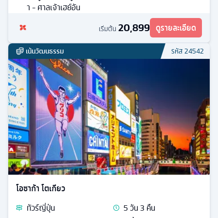
า - ศาลเจ้าเฮย์อัน
20,899
ดูรายละเอียด
เริ่มต้น
เน้นวัฒนธรรม
รหัส
24542
โอซาก้า โตเกียว
ทัวร์
ญี่ปุ่น
5
วัน
3
คืน