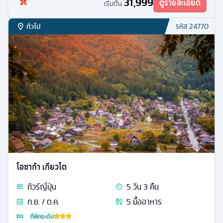
31,999
ดูรายละเอียด
เริ่มต้น
ทั่วไป
รหัส
24770
โอซาก้า เกียวโต
ทัวร์
ญี่ปุ่น
5
วัน
3
คืน
ก.ย. / ต.ค.
5
มื้ออาหาร
ที่พักระดับ