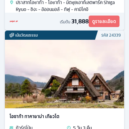
ปราสาทโอซาก้า - โอซาก้า - มิตซุยเอาท์เลตพาร์ค Shiga
Ryuo - ชิงะ - อิออนมอล์ - กิฟุ - คามิโคจิ
31,888
ดูรายละเอียด
เริ่มต้น
เน้นวัฒนธรรม
รหัส
24339
โอซาก้า ทาคายาม่า เกียวโต
ทัวร์
ญี่ปุ่น
5
วัน
3
คืน