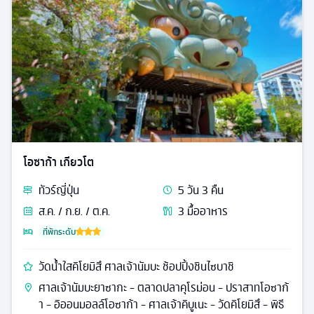
โอซาก้า เกียวโต
ทัวร์
ญี่ปุ่น
5
วัน
3
คืน
ส.ค. / ก.ย. / ต.ค.
3
มื้ออาหาร
ที่พักระดับ
วัดน้ำใสคิโยมิสึ ศาลเจ้านัมบะ ช้อปปิ้งชินไซบาชิ
ศาลเจ้านัมบะยาซากะ - ตลาดปลาคุโรม่อน - ปราสาทโอซาก้
า - อิออนมอลล์โอซาก้า - ศาลเจ้าคิบูเนะ - วัดคิโยมิสึ - พิธี