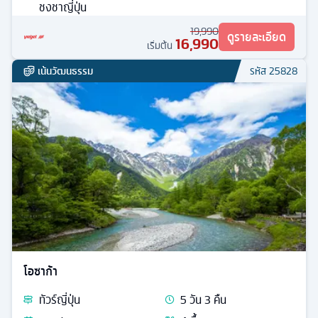
ชงชาญี่ปุ่น
19,990
ดูรายละเอียด
16,990
เริ่มต้น
เน้นวัฒนธรรม
รหัส
25828
โอซาก้า
ทัวร์
ญี่ปุ่น
5
วัน
3
คืน