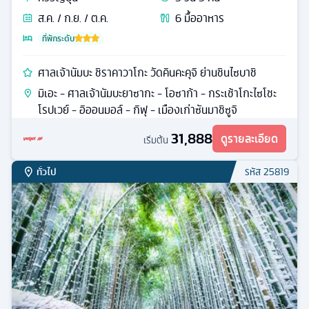
ส.ค. / ก.ย. / ต.ค.
6
มื้ออาหาร
ที่พักระดับ
ศาลเจ้านัมบะ ชิราคาวาโกะ วัดคินคะคุจิ ย่านชินไซบาชิ
มิเอะ - ศาลเจ้านัมบะยาซากะ - โอซาก้า - กระเช้าโกะไซโชะ
โรปเวย์ - อิออนมอล์ - กิฟุ - เมืองเก่าซันมาชิซูจิ
31,888
ดูรายละเอียด
เริ่มต้น
ทั่วไป
รหัส
25819