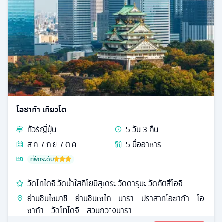
โอซาก้า เกียวโต
ทัวร์
ญี่ปุ่น
5
วัน
3
คืน
ส.ค. / ก.ย. / ต.ค.
5
มื้ออาหาร
ที่พักระดับ
วัดโทไดจิ วัดน้ำใสคิโยมิสุเดระ วัดดารุมะ วัดคัตสึโอจิ
ย่านชินไซบาชิ - ย่านชินเซไก - นารา - ปราสาทโอซาก้า - โอ
ซาก้า - วัดโทไดจิ - สวนกวางนารา