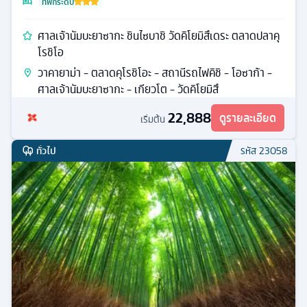
ที่พักระดับ
ศาลเจ้านัมบะยาซากะ ชินไซบาชิ วัดคิโยมิสึเดระ ตลาดปลาคุ
โรชิโอ
วาคายาม่า - ตลาดคุโรชิโอะ - สถานีรถไฟคิชิ - โอซาก้า -
ศาลเจ้านัมบะยาซากะ - เกียวโต - วัดคิโยมิสึ
22,888
ดูรายละเอียด
เริ่มต้น
ทั่วไป
รหัส
23058