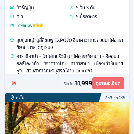
ทัวร์
ญี่ปุ่น
5
วัน
3
คืน
ต.ค.
5
มื้ออาหาร
ที่พักระดับ
ลุยทุ่งหญ้ามูลี่สีชมพู EXPO70 ชิราคาวาโกะ สวนป่าไผ่อารา
ชิยาม่า ตลาดคุโรมง
อาราชิยาม่า - ป่าไผ่เทนริวจิ (ป่าไผ่อาราชิยาม่า) - อิออนม
อลล์โอซาก้า - ชิราคาวาโกะ - ทาคายาม่า - เมืองเก่าซันมาชิ
ซูจิ - สวนสาธารณะอนุสรณ์งาน Expo'70
31,999
ดูรายละเอียด
เริ่มต้น
ทั่วไป
รหัส
25439