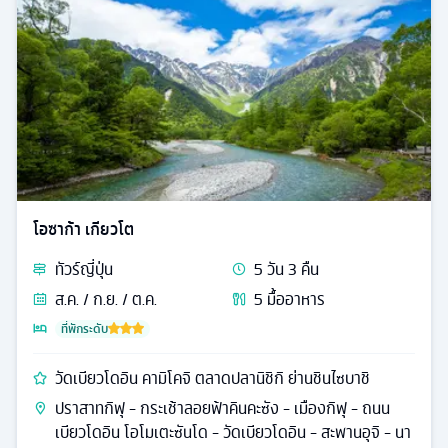
โอซาก้า เกียวโต
ทัวร์
ญี่ปุ่น
5
วัน
3
คืน
ส.ค. / ก.ย. / ต.ค.
5
มื้ออาหาร
ที่พักระดับ
วัดเบียวโดอิน คามิโคจิ ตลาดปลานิชิกิ ย่านชินไซบาชิ
ปราสาทกิฟุ - กระเช้าลอยฟ้าคินคะซัง - เมืองกิฟุ - ถนน
เบียวโดอิน โอโมเตะซันโด - วัดเบียวโดอิน - สะพานอุจิ - นา