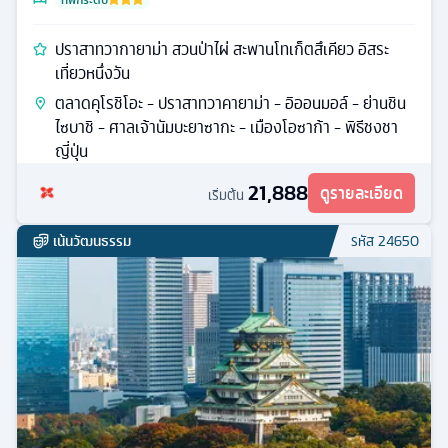
ปราสาทวากายาม่า สวนป่าไผ่ สะพานโทเก็ตสึเคียว อิสระ
เที่ยวหนึ่งวัน
ตลาดคุโรชิโอะ - ปราสาทวาคายาม่า - อิออนมอล์ - ย่านชิน
ไซบาชิ - ศาลเจ้านัมบะยาซากะ - เมืองโอซาก้า - พิธีชงชา
ญี่ปุ่น
21,888
ดูรายละเอียด
เริ่มต้น
เน้นวัฒนธรรม
รหัส
24650