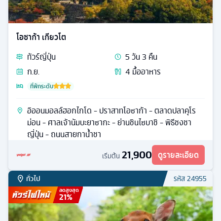
โอซาก้า เกียวโต
ทัวร์
ญี่ปุ่น
5
วัน
3
คืน
ก.ย.
4
มื้ออาหาร
ที่พักระดับ
อิออนมอลล์ฮอกไกโด - ปราสาทโอซาก้า - ตลาดปลาคุโร
ม่อน - ศาลเจ้านัมบะยาซากะ - ย่านชินไซบาชิ - พิธีชงชา
ญี่ปุ่น - ถนนสายกาน้ำชา
21,900
ดูรายละเอียด
เริ่มต้น
ทั่วไป
รหัส
24955
ลดสูงสุด
21
%