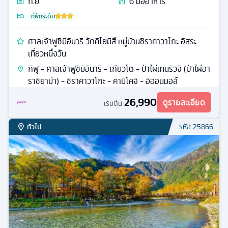
ก.ย.
6
มื้ออาหาร
ที่พักระดับ
ศาลเจ้าฟูชิมิอินาริ วัดคิโยมิสึ หมู่บ้านชิราคาวาโกะ อิสระ
เที่ยวหนึ่งวัน
กิฟุ - ศาลเจ้าฟูชิมิอินาริ - เกียวโต - ป่าไผ่เทนริวจิ (ป่าไผ่อา
ราชิยาม่า) - ชิราคาวาโกะ - คามิโคจิ - อิออนมอล์
26,990
ดูรายละเอียด
เริ่มต้น
ทั่วไป
รหัส
25866