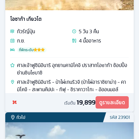
โอซาก้า เกียวโต
ทัวร์
ญี่ปุ่น
5
วัน
3
คืน
ก.ย.
4
มื้ออาหาร
ที่พักระดับ
ศาลเจ้าฟูชิมิอินาริ อุทยานคามิโคจิ ปราสาทโอซาก้า ช้อปปิ้ง
ย่านชินไซบาชิ
ศาลเจ้าฟูชิมิอินาริ - ป่าไผ่เทนริวจิ (ป่าไผ่อาราชิยาม่า) - คา
มิโคจิ - สะพานคัปปะ - กิฟุ - ชิราคาวาโกะ - อิออนมอล์
19,899
ดูรายละเอียด
เริ่มต้น
ทั่วไป
รหัส
23901