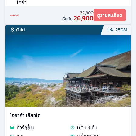
โกย่า
32,900
ดูรายละเอียด
26,900
เริ่มต้น
ทั่วไป
รหัส
25081
โอซาก้า เกียวโต
ทัวร์
ญี่ปุ่น
6
วัน
4
คืน