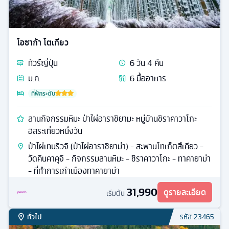
โอซาก้า โตเกียว
ทัวร์
ญี่ปุ่น
6
วัน
4
คืน
ม.ค.
6
มื้ออาหาร
ที่พักระดับ
ลานกิจกรรมหิมะ ป่าไผ่อาราชิยามะ หมู่บ้านชิราคาวาโกะ
อิสระเที่ยวหนึ่งวัน
ป่าไผ่เทนริวจิ (ป่าไผ่อาราชิยาม่า) - สะพานโทเก็ตสึเคียว -
วัดคินคาคุจิ - กิจกรรมลานหิมะ - ชิราคาวาโกะ - ทาคายาม่า
- ที่ทำการเก่าเมืองทาคายาม่า
31,990
ดูรายละเอียด
เริ่มต้น
ทั่วไป
รหัส
23465