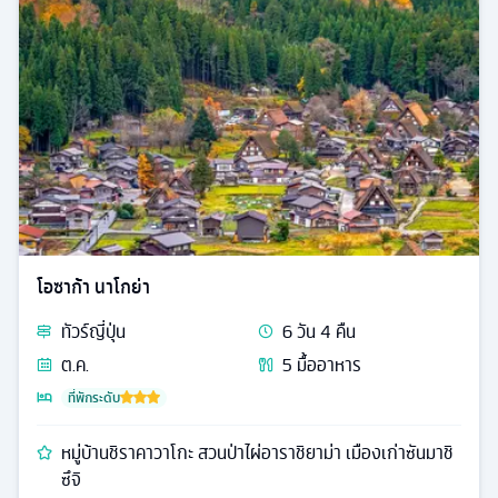
โอซาก้า นาโกย่า
ทัวร์
ญี่ปุ่น
6
วัน
4
คืน
ต.ค.
5
มื้ออาหาร
ที่พักระดับ
หมู่บ้านชิราคาวาโกะ สวนป่าไผ่อาราชิยาม่า เมืองเก่าซันมาชิ
ซึจิ