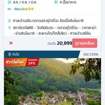
ส.ค. / ก.ย. / ต.ค.
4
มื้ออาหาร
ที่พักระดับ
ศาลเจ้าเฮอัน ตลาดปลาคุโรชิโอะ ช้อปปิ้งชินไซบาชิ
สถานีรถไฟคิชิ - วัดคิมิอิเดระ - ตลาดคุโรชิโอะ - วาคายาม่า
- ย่านชินไซบาชิ - สะพานโทเก็ตสึเคียว - ศาลเจ้าเฮย์อัน
20,899
ดูรายละเอียด
เริ่มต้น
ทั่วไป
รหัส
23916
ลดสูงสุด
24
%