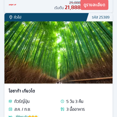
25,888
ดูรายละเอียด
21,888
เริ่มต้น
ทั่วไป
รหัส
25389
โอซาก้า เกียวโต
ทัวร์
ญี่ปุ่น
5
วัน
3
คืน
ส.ค. / ก.ย.
3
มื้ออาหาร
ที่พักระดับ