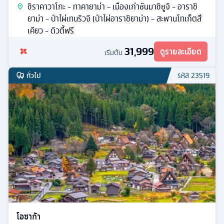
ชิราคาวาโกะ - ทาคายาม่า - เมืองเก่าซันมาชิซูจิ - อาราชิ
ยาม่า - ป่าไผ่เทนริวจิ (ป่าไผ่อาราชิยาม่า) - สะพานโทเก็ตสึ
เคียว - ดิวตี้ฟรี
31,999
ดูรายละเอียด
เริ่มต้น
ทั่วไป
รหัส
23519
โอซาก้า