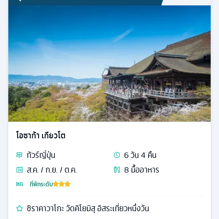
โอซาก้า เกียวโต
ทัวร์
ญี่ปุ่น
6
วัน
4
คืน
ส.ค. / ก.ย. / ต.ค.
8
มื้ออาหาร
ที่พักระดับ
ชิราคาวาโกะ วัดคิโยมิสุ อิสระเที่ยวหนึ่งวัน