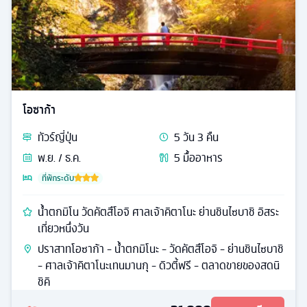
โอซาก้า
ทัวร์
ญี่ปุ่น
5
วัน
3
คืน
พ.ย. / ธ.ค.
5
มื้ออาหาร
ที่พักระดับ
น้ำตกมิโน วัดคัตสึโอจิ ศาลเจ้าคิตาโนะ ย่านชินไซบาชิ อิสระ
เที่ยวหนึ่งวัน
ปราสาทโอซาก้า - น้ำตกมิโนะ - วัดคัตสึโอจิ - ย่านชินไซบาชิ
- ศาลเจ้าคิตาโนะเทนมานกุ - ดิวตี้ฟรี - ตลาดขายของสดนิ
ชิคิ