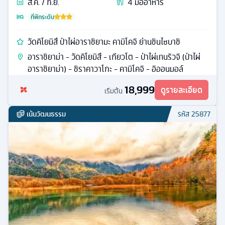
ส.ค. / ก.ย.
4
มื้ออาหาร
ที่พักระดับ
วัดคิโยมิสึ ป่าไผ่อาราชิยามะ คามิโคจิ ย่านชินไซบาชิ
อาราชิยาม่า - วัดคิโยมิสึ - เกียวโต - ป่าไผ่เทนริวจิ (ป่าไผ่
อาราชิยาม่า) - ชิราคาวาโกะ - คามิโคจิ - อิออนมอล์
18,999
ดูรายละเอียด
เริ่มต้น
เน้นวัฒนธรรม
รหัส
25877