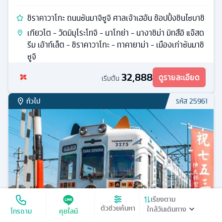
ชิราคาวาโกะ ถนนซันมาจิซูจิ ศาลเจ้าเฮอัน ช้อปปิ้งชินไซบาชิ
เกียวโต - วัดมิมุโระโทจิ - นาโกย่า - นางาชิม่า มิทสึอิ แจ๊สด
รีม เอ้าท์เล็ต - ชิราคาวาโกะ - ทาคายาม่า - เมืองเก่าซันมาชิ
ซูจิ
32,888
ดูรายละเอียด
เริ่มต้น
ทั่วไป
รหัส
25961
เรียงตาม
ตัวช่วยค้นหา
โทรถาม
คุยไลน์