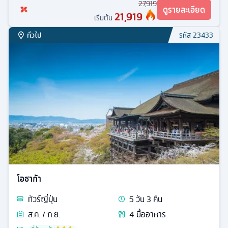
27,919
ดูรายละเอียด
21,919
เริ่มต้น
ทั่วไป
รหัส
23433
โอซาก้า
ทัวร์
ญี่ปุ่น
5
วัน
3
คืน
ส.ค. / ก.ย.
4
มื้ออาหาร