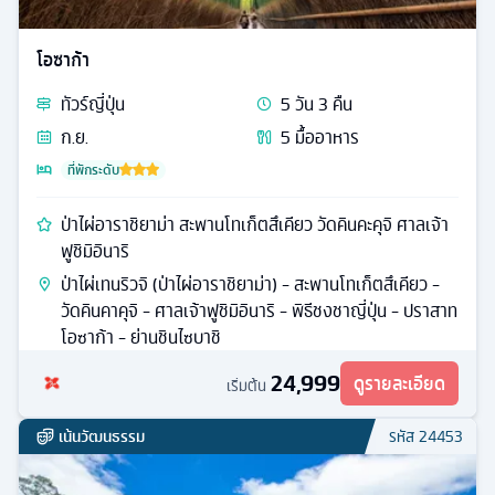
โอซาก้า
ทัวร์
ญี่ปุ่น
5
วัน
3
คืน
ก.ย.
5
มื้ออาหาร
ที่พักระดับ
ป่าไผ่อาราชิยาม่า สะพานโทเก็ตสึเคียว วัดคินคะคุจิ ศาลเจ้า
ฟูชิมิอินาริ
ป่าไผ่เทนริวจิ (ป่าไผ่อาราชิยาม่า) - สะพานโทเก็ตสึเคียว -
วัดคินคาคุจิ - ศาลเจ้าฟูชิมิอินาริ - พิธีชงชาญี่ปุ่น - ปราสาท
โอซาก้า - ย่านชินไซบาชิ
24,999
ดูรายละเอียด
เริ่มต้น
เน้นวัฒนธรรม
รหัส
24453