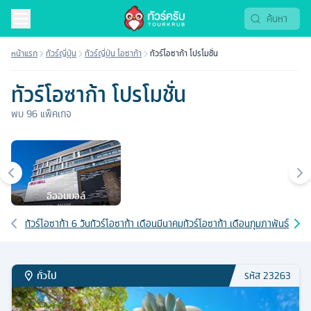
ทัวร์โปรโมชั่น 2569 | Tourkrub
หน้าแรก
ทัวร์ญี่ปุ่น
ทัวร์ญี่ปุ่น โอซาก้า
ทัวร์โอซาก้า โปรโมชั่น
ทัวร์โอซาก้า โปรโมชั่น
พบ
96
แพ็คเกจ
เมืองยอดนิยม
อิออนมอล์
เส้นทางที่เกี่ยวข้อง
ทัวร์โอซาก้า 6 วัน
ทัวร์โอซาก้า เดือนมีนาคม
ทัวร์โอซาก้า เดือนกุมภาพันธ์
ทัวร์
ทั่วไป
รหัส
23263