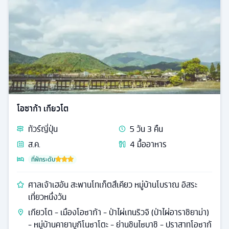
โอซาก้า เกียวโต
ทัวร์
ญี่ปุ่น
5
วัน
3
คืน
ส.ค.
4
มื้ออาหาร
ที่พักระดับ
ศาลเจ้าเฮอัน สะพานโทเก็ตสึเคียว หมู่บ้านโบราณ อิสระ
เที่ยวหนึ่งวัน
เกียวโต - เมืองโอซาก้า - ป่าไผ่เทนริวจิ (ป่าไผ่อาราชิยาม่า)
- หมู่บ้านคายาบูกิโนซาโตะ - ย่านชินไซบาชิ - ปราสาทโอซาก้