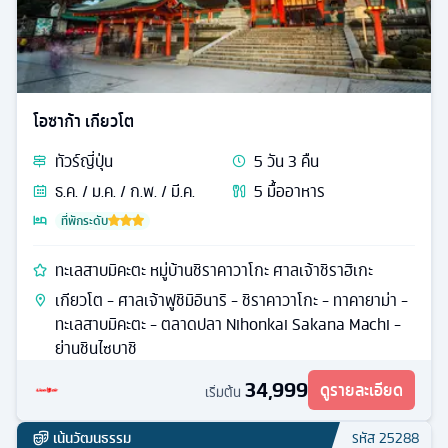
โอซาก้า เกียวโต
ทัวร์
ญี่ปุ่น
5
วัน
3
คืน
ธ.ค. / ม.ค. / ก.พ. / มี.ค.
5
มื้ออาหาร
ที่พักระดับ
ทะเลสาบมิคะตะ หมู่บ้านชิราคาวาโกะ ศาลเจ้าชิราฮิเกะ
เกียวโต - ศาลเจ้าฟูชิมิอินาริ - ชิราคาวาโกะ - ทาคายาม่า -
ทะเลสาบมิคะตะ - ตลาดปลา Nihonkai Sakana Machi -
ย่านชินไซบาชิ
34,999
ดูรายละเอียด
เริ่มต้น
เน้นวัฒนธรรม
รหัส
25288