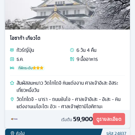
โอซาก้า เกียวโต
ทัวร์
ญี่ปุ่น
6
วัน
4
คืน
ธ.ค.
9
มื้ออาหาร
ที่พักระดับ
สัมผัสลมหนาว วัดโทไดจิ หินแต่งงาน ศาลเจ้าอิเสะ อิสระ
เที่ยวหนึ่งวัน
วัดโทไดจิ - นารา - ถนนซันโจ - ศาลเจ้าอิเสะ - อิเสะ - หิน
แต่งงานเมโอะโตะ อิวะ - ศาลเจ้าฟุตามิโอคิทามะ
59,900
ดูรายละเอียด
เริ่มต้น
ทั่วไป
รหัส
24837