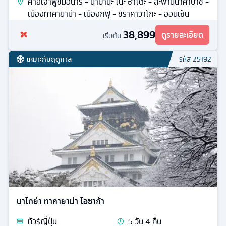
ศาลเจ้าฟูชิมิอินาริ - นาบานะ โนะ ซาโตะ - สะพานนาคาบาชิ -
เมืองทาคายาม่า - เมืองกิฟุ - ชิราคาวาโกะ - ออนเซ็น
38,899
ดูรายละเอียด
เริ่มต้น
เหมาะกับฤดูกาล
รหัส
25192
นาโกย่า ทาคายาม่า โอซาก้า
ทัวร์
ญี่ปุ่น
5
วัน
4
คืน