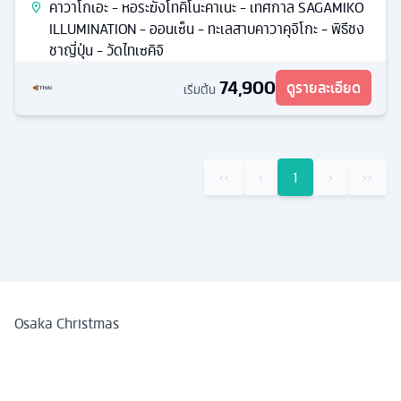
คาวาโกเอะ - หอระฆังโทคิโนะคาเนะ - เทศกาล SAGAMIKO
ILLUMINATION - ออนเซ็น - ทะเลสาบคาวาคุจิโกะ - พิธีชง
ชาญี่ปุ่น - วัดไทเซคิจิ
74,900
ดูรายละเอียด
เริ่มต้น
‹‹
‹
1
›
››
Osaka Christmas