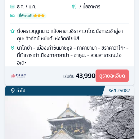
ธ.ค. / ม.ค.
7
มื้ออาหาร
ที่พักระดับ
ถึงคราวฤดูหนาว หลังคาขาวชิราคาวาโกะ นั่งกระเช้าสู่ฮา
คุบะ ทิวทัศน์เหมันต์แห่งวัดคิโยมิสึ
นาโกย่า - เมืองเก่าซันมาชิซูจิ - ทาคายาม่า - ชิราคาวาโกะ -
ที่ทำการเก่าเมืองทาคายาม่า - ฮาคุบะ - สวนสาธารณะโอ
อิเดะ
43,990
ดูรายละเอียด
เริ่มต้น
ทั่วไป
รหัส
25082