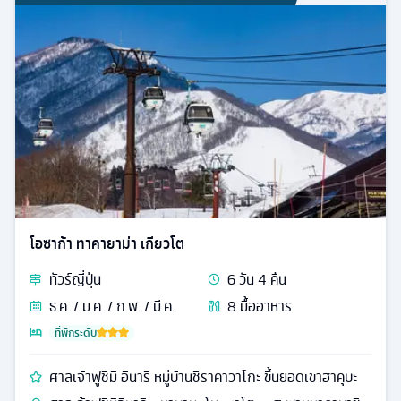
โอซาก้า ทาคายาม่า เกียวโต
ทัวร์
ญี่ปุ่น
6
วัน
4
คืน
ธ.ค. / ม.ค. / ก.พ. / มี.ค.
8
มื้ออาหาร
ที่พักระดับ
ศาลเจ้าฟูชิมิ อินาริ หมู่บ้านชิราคาวาโกะ ขึ้นยอดเขาฮาคุบะ