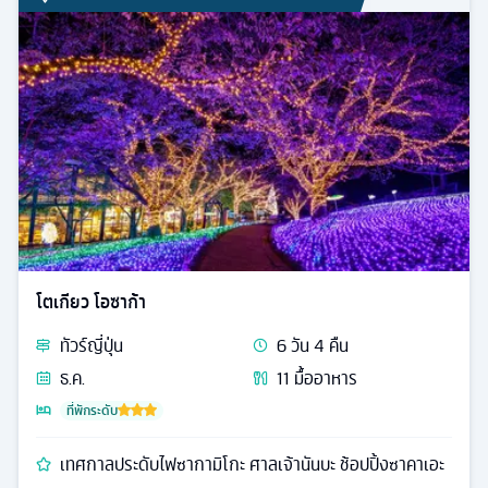
โตเกียว โอซาก้า
ทัวร์
ญี่ปุ่น
6
วัน
4
คืน
ธ.ค.
11
มื้ออาหาร
ที่พักระดับ
เทศกาลประดับไฟซากามิโกะ ศาลเจ้านันบะ ช้อปปิ้งซาคาเอะ