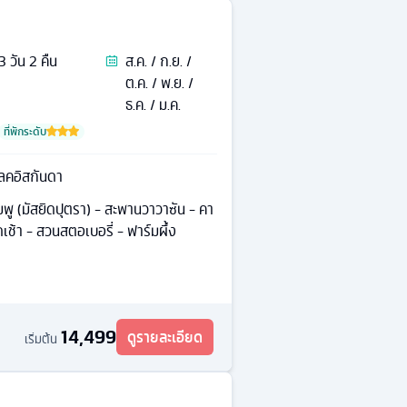
3
วัน
2
คืน
ส.ค. / ก.ย. /
ต.ค. / พ.ย. /
ธ.ค. / ม.ค.
ที่พักระดับ
เลคอิสกันดา
มพู (มัสยิดปุตรา) - สะพานวาวาซัน - คา
ช้า - สวนสตอเบอรี่ - ฟาร์มผึ้ง
14,499
ดูรายละเอียด
เริ่มต้น