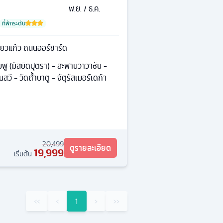
พ.ย. / ธ.ค.
ที่พักระดับ
ขี้ยวแก้ว ถนนออร์ชาร์ด
มพู (มัสยิดปุตรา) - สะพานวาวาซัน -
นสวี - วัดถํ้าบาตู - จัตุรัสเมอร์เดก้า
20,499
ดูรายละเอียด
19,999
เริ่มต้น
‹‹
‹
1
›
››