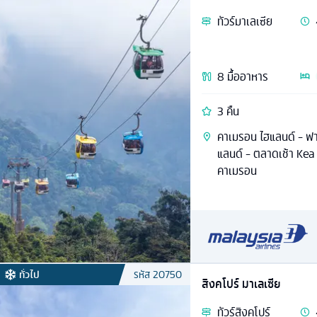
ทัวร์
มาเลเซีย
8
มื้ออาหาร
3 คืน
คาเมรอน ไฮแลนด์ - ฟาร์
แลนด์ - ตลาดเช้า Kea 
คาเมรอน
ทั่วไป
รหัส
20750
สิงคโปร์ มาเลเซีย
ทัวร์
สิงคโปร์