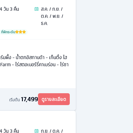
4
วัน
3
คืน
ส.ค. / ก.ย. /
ต.ค. / พ.ย. /
ธ.ค.
ที่พักระดับ
มผึ้ง - น้ำตกอิสกานด้า - เก็นติ้ง ไฮ
Farm - ไร่สตอเบอร์รี่คาเมร่อน - ไร่ชา
17,499
ดูรายละเอียด
เริ่มต้น
4
วัน
3
คืน
ก.ย. / ต.ค. /