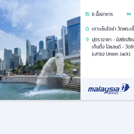
6
มื้ออาหาร
เกาะเซ็นโตซ่า วัดพระเ
ปุตราจายา - มัสยิดสีช
เก็นติ้ง ไฮแลนด์ - วัดชิ
(เสาธง Union Jack)