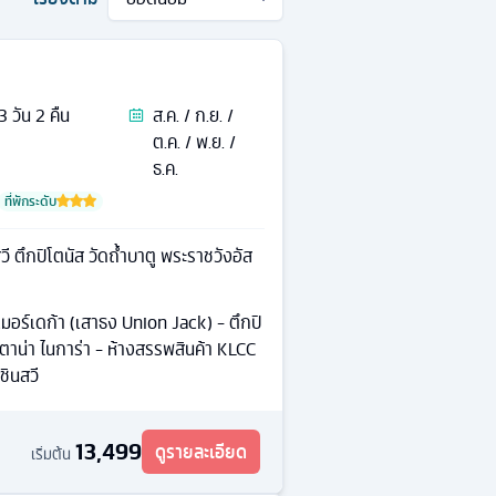
3
วัน
2
คืน
ส.ค. / ก.ย. /
ต.ค. / พ.ย. /
ธ.ค.
ที่พักระดับ
สวี ตึกปิโตนัส วัดถ้ำบาตู พระราชวังอัส
สเมอร์เดก้า (เสาธง Union Jack) - ตึกปิ
ตาน่า ไนการ่า - ห้างสรรพสินค้า KLCC
ชินสวี
13,499
ดูรายละเอียด
เริ่มต้น