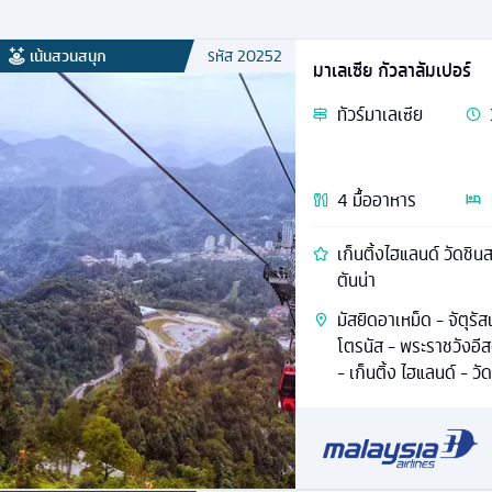
เน้นสวนสนุก
รหัส
20252
มาเลเซีย กัวลาลัมเปอร์
ทัวร์
มาเลเซีย
4
มื้ออาหาร
เก็นติ้งไฮแลนด์ วัดชิน
ตันน่า
มัสยิดอาเหม็ด - จัตุรั
โตรนัส - พระราชวังอีส
- เก็นติ้ง ไฮแลนด์ - วัด