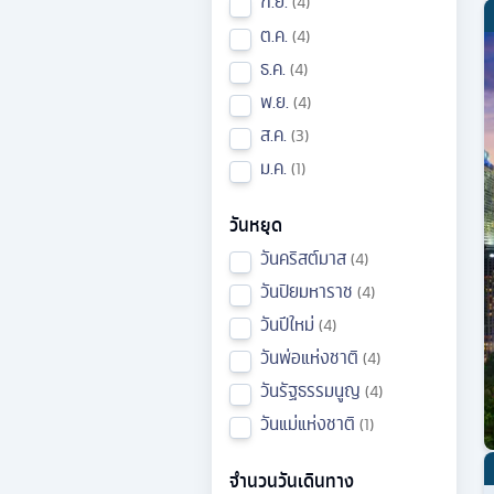
ก.ย.
4
ต.ค.
4
ธ.ค.
4
พ.ย.
4
ส.ค.
3
ม.ค.
1
วันหยุด
วันคริสต์มาส
4
วันปิยมหาราช
4
วันปีใหม่
4
วันพ่อแห่งชาติ
4
วันรัฐธรรมนูญ
4
วันแม่แห่งชาติ
1
จำนวนวันเดินทาง