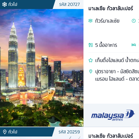
ทั่วไป
รหัส
20727
มาเลเซีย กัวลาลัมเปอร์
ทัวร์
มาเลเซีย
5
มื้ออาหาร
เก็นติ้งไฮแลนด์ น้ำตก
ปุตราจายา - มัสยิดสีช
เมรอน ไฮแลนด์ - ตลาดเ
ทั่วไป
รหัส
20259
มาเลเซีย กัวลาลัมเปอร์