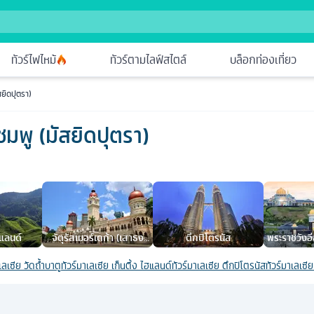
ทัวร์ไฟไหม้
ทัวร์ตามไลฟ์สไตล์
บล็อกท่องเที่ยว
สยิดปุตรา)
ีชมพู (มัสยิดปุตรา)
แลนด์
จัตุรัสเมอร์เดก้า (เสาธง
ตึกปิโตรนัส
พระราชวังอี
Union Jack)
เลเซีย วัดถํ้าบาตู
ทัวร์มาเลเซีย เก็นติ้ง ไฮแลนด์
ทัวร์มาเลเซีย ตึกปิโตรนัส
ทัวร์มาเลเซ