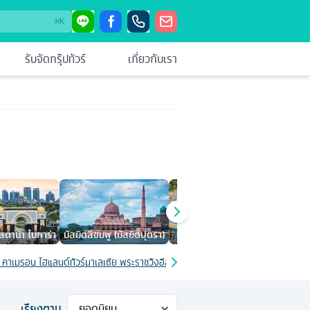
⌘
K
รับจัดกรุ๊ปทัวร์
เกี่ยวกับเรา
สตาน่า ไนการ่า
มัสยิดสีชมพู (มัสยิดปุตรา)
วัดถํ้าบาตู
ีย คาเมรอน ไฮแลนด์
ทัวร์มาเลเซีย พระราชวังอีสตาน่า ไนการ่า
ทัวร์มาเลเซีย เดือนกุมภ
เรียงตาม