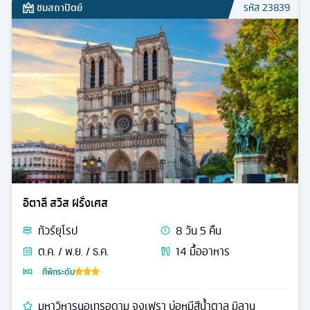
ชมสถาปัตย์
รหัส
23839
อิตาลี สวิส ฝรั่งเศส
ทัวร์
ยุโรป
8
วัน
5
คืน
ต.ค. / พ.ย. / ธ.ค.
14
มื้ออาหาร
ที่พักระดับ
มหาวิหารนอเทรอดาม จุงเฟรา บ่อหมีสีน้ำตาล มิลาน