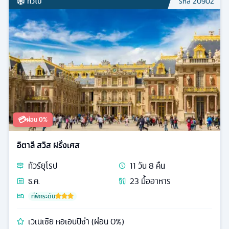
ทั่วไป
รหัส
20902
💳
ผ่อน 0%
อิตาลี สวิส ฝรั่งเศส
ทัวร์
ยุโรป
11
วัน
8
คืน
ธ.ค.
23
มื้ออาหาร
ที่พักระดับ
เวเนเซีย หอเอนปิซ่า (ผ่อน 0%)