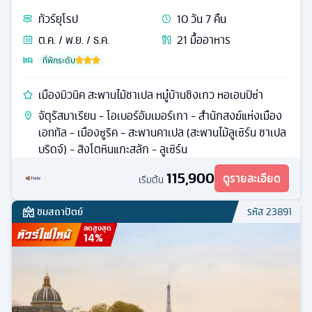
ทัวร์
ยุโรป
10
วัน
7
คืน
ต.ค. / พ.ย. / ธ.ค.
21
มื้ออาหาร
ที่พักระดับ
เมืองมิวนิค สะพานไม้ชาเปล หมู๋บ้านชิงเกว หอเอนปิซ่า
จัตุรัสมาเรียน - โอเบอร์อัมเมอร์เกา - สำนักสงฆ์แห่งเมือง
เอททัล - เมืองซูริค - สะพานคาเปล (สะพานไม้ลูเซิร์น ชาเปล
บริดจ์) - สิงโตหินแกะสลัก - ลูเซิร์น
115,900
ดูรายละเอียด
เริ่มต้น
ชมสถาปัตย์
รหัส
23891
ลดสูงสุด
14
%