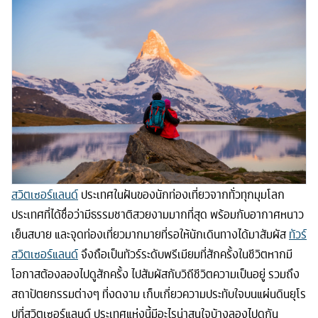
สวิตเซอร์แลนด์
ประเทศในฝันของนักท่องเที่ยวจากทั่วทุกมุมโลก
ประเทศที่ได้ชื่อว่ามีธรรมชาติสวยงามมากที่สุด พร้อมกับอากาศหนาว
เย็นสบาย และจุดท่องเที่ยวมากมายที่รอให้นักเดินทางได้มาสัมผัส
ทัวร์
สวิตเซอร์แลนด์
จึงถือเป็นทัวร์ระดับพรีเมียมที่สักครั้งในชีวิตหากมี
โอกาสต้องลองไปดูสักครั้ง ไปสัมผัสกับวิถีชีวิตความเป็นอยู่ รวมถึง
สถาปัตยกรรมต่างๆ ที่งดงาม เก็บเกี่ยวความประทับใจบนแผ่นดินยุโร
ปที่สวิตเซอร์แลนด์ ประเทศแห่งนี้มีอะไรน่าสนใจบ้างลองไปดูกัน