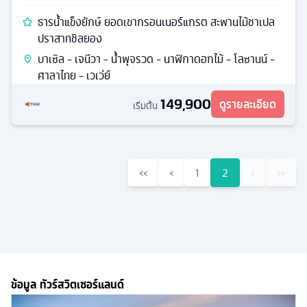
ธารน้ำแข็งยักษ์ ยอดเขากรอนเนอร์แกรต สะพานไม้ชาเปล
ปราสาทชิลยอง
บาเซิล - เจนีวา - น้ำพุจรวด - นาฬิกาดอกไม้ - โลซานน์ -
ศาลาไทย - เวเว่ย์
149,900
ดูรายละเอียด
เริ่มต้น
‹‹
‹
1
2
›
››
ข้อมูล ทัวร์สวิตเซอร์แลนด์