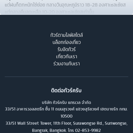
แต่ฝนก็ตกหนักใช่ย่อย กลางวันอุณหภูมิราว 18-28 องศาเซลเซียส
แต่กลางคืนลดเหลือ 10-20 องศาเซลเซียสเท่านั้น
ฤดูใบไม้ร่วง ช่วงเดือนกันยายน – เดือนพฤศจิกายน เป็นช่วงเวลา
อากาศเริ่มเปลี่ยนแบบชัดเจน ความงดงามคือใบไม้กิ่งไม้สีทองงดงาม
น่ามาเที่ยวมาก ๆ เลยทีเดียว
ทัวร์ตามไลฟ์สไตล์
บล็อกท่องเที่ยว
รับจัดทัวร์
เกี่ยวกับเรา
ร่วมงานกับเรา
ติดต่อทัวร์ครับ
บริษัท ทัวร์ครับ แทรเวล จำกัด
33/51 อาคารวอลสตรีท ชั้น 11 ถนนสุรวงศ์ แขวงสุริยวงศ์ เขตบางรัก กทม.
10500
33/51 Wall Street Tower, 11th Floor, Surawongse Rd., Suriwongse,
Bangrak, Bangkok. โทร
02-853-9982