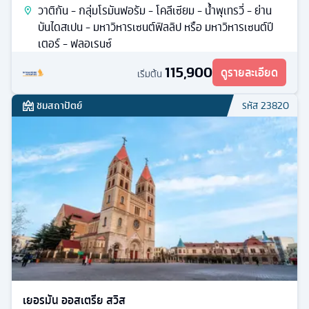
วาติกัน - กลุ่มโรมันฟอรัม - โคลีเซียม - น้ำพุเทรวี่ - ย่าน
บันไดสเปน - มหาวิหารเซนต์ฟิลลิป หรือ มหาวิหารเซนต์ปี
เตอร์ - ฟลอเรนซ์
115,900
ดูรายละเอียด
เริ่มต้น
ชมสถาปัตย์
รหัส
23820
เยอรมัน ออสเตรีย สวิส