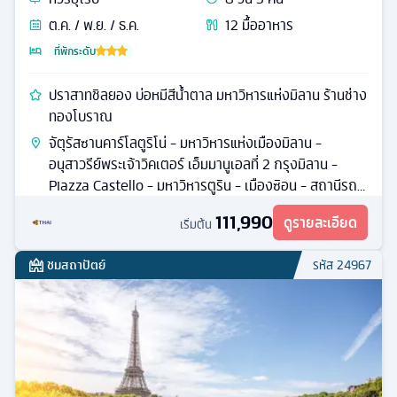
ต.ค. / พ.ย. / ธ.ค.
12
มื้ออาหาร
ที่พักระดับ
ปราสาทชิลยอง บ่อหมีสีน้ำตาล มหาวิหารแห่งมิลาน ร้านช่าง
ทองโบราณ
จัตุรัสซานคาร์โลตูริโน่ - มหาวิหารแห่งเมืองมิลาน -
อนุสาวรีย์พระเจ้าวิคเตอร์ เอ็มมานูเอลที่ 2 กรุงมิลาน -
Piazza Castello - มหาวิหารตูริน - เมืองซิอน - สถานีรถ
ไฟกรอนเนอร์แกรต
111,990
ดูรายละเอียด
เริ่มต้น
ชมสถาปัตย์
รหัส
24967