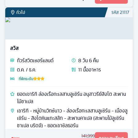
ทั่วไป
รหัส
21117
สวิส
ทัวร์
สวิตเซอร์แลนด์
8
วัน
6
คืน
ต.ค. / ธ.ค.
11
มื้ออาหาร
ที่พักระดับ
ยอดเขาริกิ ล่องเรือทะเลสาบลูเซิร์น อนุสาวรีย์สิงโต สะพาน
ไม้ชาเปล
เขาริกิ - หมู่บ้านวิทซ์นาว - ล่องเรือทะเลสาบลูเซิร์น - เมืองลู
เซิร์น - สิงโตหินแกะสลัก - สะพานคาเปล (สะพานไม้ลูเซิร์น
ชาเปล บริดจ์) - ยอดเขาซิลธอร์น
141,999