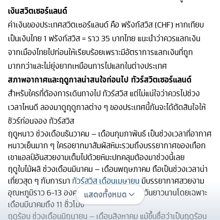
เงินสวิตเซอร์แลนด์
ค่าเงินของประเทศสวิตเซอร์แลนด์ คือ ฟรังก์สวิส (CHF) หากเทียบ
เป็นเงินไทย 1 ฟรังก์สวิส = ราว 35 บาทไทย แนะนำว่าควรแลกเงิน
จากเมืองไทยไปก่อนให้เรียบร้อยเพราะมีอัตราการแลกเงินที่ถูก
มากกว่าและไม่ยุ่งยากเหมือนการไปแลกในต่างประเทศ
สภาพอากาศและฤดูกาลน่าสนใจก่อนไป ทัวร์สวิตเซอร์แลนด์
สำหรับใครที่ต้องการเดินทางไป ทัวร์สวิส แต่ไม่แน่ใจว่าควรไปช่วง
เวลาไหนดี ลองมาดูฤดูกาลต่าง ๆ ของประเทศนี้กันจะได้ตัดสินใจให้
ชัวร์ก่อนจอง ทัวร์สวิส
ฤดูหนาว ช่วงเดือนธันวาคม – เดือนกุมภาพันธ์ เป็นช่วงเวลาที่อากาศ
หนาวเย็นมาก ๆ ใครอยากมาสัมผัสหิมะรวมถึงบรรยากาศของเทือก
เขาแอลป์อันสวยงามเต็มไปด้วยหิมะปกคลุมต้องมาช่วงนี้เลย
ฤดูใบไม้ผลิ ช่วงเดือนมีนาคม – เดือนพฤษภาคม ถือเป็นช่วงเวลาน่า
เที่ยวสุด ๆ กับการมา
ทัวร์สวิส เดือนเมษายน
มีบรรยากาศสวยงาม
อุณหภูมิราว 6-13 องศาเซลเซียส มีช่วงกลางวันยาวนานโดยเฉพาะ
แสดงทั้งหมด
เดือนมีนาคมถึง 11 ชั่วโมง
ฤดูร้อน ช่วงเดือนมิถุนายน – เดือนสิงหาคม แม้ขึ้นชื่อว่าเป็นฤดูร้อน