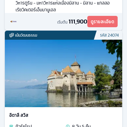
วิหารตูริน - มหาวิหารแห่งเมืองมิลาน - มิลาน - แกลลอ
เรียวิคเตอร์เอ็มมานูเอล
111,900
ดูรายละเอียด
เริ่มต้น
เน้นวัฒนธรรม
รหัส
24074
อิตาลี สวิส
ทัวร์
ยุโรป
8
วัน
5
คืน