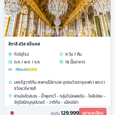
อิตาลี สวิส ฝรั่งเศส
ทัวร์
ยุโรป
9
วัน
7
คืน
ต.ค. / พ.ย. / ธ.ค.
18
มื้ออาหาร
ที่พักระดับ
นครรัฐวาติกัน สะพานไม้ชาเปล จุดชมวิวเขาจุงเฟรา พระรา
ชวังแวร์ซายส์
ย่านบันไดสเปน - น้ำพุเทรวี่ - กลุ่มโรมันฟอรัม - โคลีเซียม -
จัตุรัสนักบุญปีเตอร์ - วาติกัน - เมืองปิซ่า
129,999
ดูรายละเอียด
เริ่มต้น