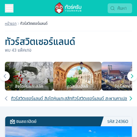
หน้าแรก
ทัวร์สวิตเซอร์แลนด์
ทัวร์สวิตเซอร์แลนด์
พบ
43
แพ็คเกจ
เมืองยอดนิยม
สิงโตหินแกะสลัก
คาสเซิลฮิลล์
จัตุรัสมาเรียน
เส้นทางที่เกี่ยวข้อง
ทัวร์สวิตเซอร์แลนด์ สิงโตหินแกะสลัก
ทัวร์สวิตเซอร์แลนด์ สะพานคาเปล (สะพาน
ชมสถาปัตย์
รหัส
24360