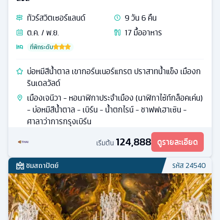
ทัวร์
สวิตเซอร์แลนด์
9
วัน
6
คืน
ต.ค. / พ.ย.
17
มื้ออาหาร
ที่พักระดับ
บ่อหมีสีน้ำตาล เขากอร์นเนอร์แกรต ปราสาทน้ำแข็ง เมืองก
รินเดลวัลด์
เมืองเจนีวา - หอนาฬิกาประจำเมือง (นาฬิกาไซ้ท์กล็อคเค่น)
- บ่อหมีสีน้ําตาล - เบิร์น - น้ำตกไรน์ - ชาฟฟเฮาเซิน -
ศาลาว่าการกรุงเบิร์น
124,888
ดูรายละเอียด
เริ่มต้น
ชมสถาปัตย์
รหัส
24540