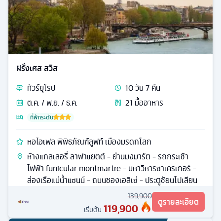
ฝรั่งเศส สวิส
ทัวร์
ยุโรป
10
วัน
7
คืน
ต.ค. / พ.ย. / ธ.ค.
21
มื้ออาหาร
ที่พักระดับ
หอไอเฟล พิพิธภัณฑ์ลูฟท์ เมืองมรดกโลก
ห้างแกลเลอรี่ ลาฟาแยตต์ - ย่านมงมาร์ต - รถกระเช้า
ไฟฟ้า funicular montmartre - มหาวิหารซาเครเกอร์ -
ล่องเรือแม่น้ำแซนน์ - ถนนชองเอลิเซ่ - ประตูชัยนโปเลียน
139,900
ดูรายละเอียด
119,900
เริ่มต้น