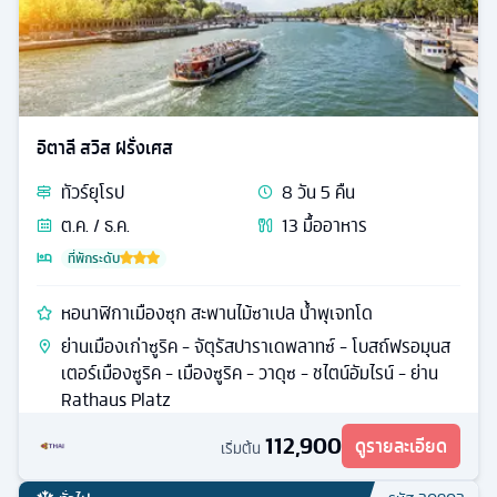
อิตาลี สวิส ฝรั่งเศส
ทัวร์
ยุโรป
8
วัน
5
คืน
ต.ค. / ธ.ค.
13
มื้ออาหาร
ที่พักระดับ
หอนาฬิกาเมืองซุก สะพานไม้ซาเปล น้ำพุเจทโด
ย่านเมืองเก่าซูริค - จัตุรัสปาราเดพลาทซ์ - โบสถ์ฟรอมุนส
เตอร์เมืองซูริค - เมืองซูริค - วาดุซ - ชไตน์อัมไรน์ - ย่าน
Rathaus Platz
112,900
ดูรายละเอียด
เริ่มต้น