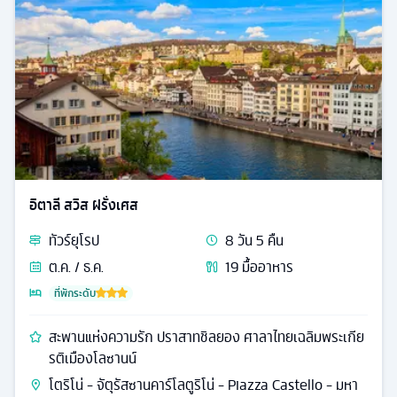
อิตาลี สวิส ฝรั่งเศส
ทัวร์
ยุโรป
8
วัน
5
คืน
ต.ค. / ธ.ค.
19
มื้ออาหาร
ที่พักระดับ
สะพานแห่งความรัก ปราสาทชิลยอง ศาลาไทยเฉลิมพระเกีย
รติเมืองโลซานน์
โตริโน่ - จัตุรัสซานคาร์โลตูริโน่ - Piazza Castello - มหา