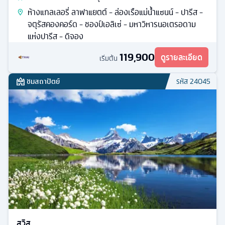
ห้างแกลเลอรี่ ลาฟาแยตต์ - ล่องเรือแม่น้ำแซนน์ - ปารีส -
จตุรัสคองคอร์ด - ชองป์เอลิเซ่ - มหาวิหารนอเตรอดาม
แห่งปารีส - ดิจอง
119,900
ดูรายละเอียด
เริ่มต้น
ชมสถาปัตย์
รหัส
24045
สวิส