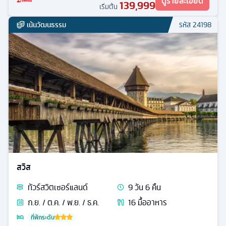
ดูรายละเอียด
139,999
เริ่มต้น
เน้นวัฒนธรรม
รหัส
24198
สวิส
ทัวร์
สวิตเซอร์แลนด์
9
วัน
6
คืน
ก.ย. / ต.ค. / พ.ย. / ธ.ค.
16
มื้ออาหาร
ที่พักระดับ