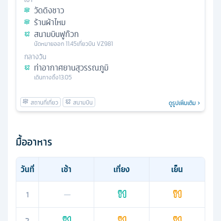
วัดดิงชาว
ร้านผ้าไหม
สนามบินฟูก๊วก
นัดหมาย
ออก
11.45
เที่ยวบิน
VZ981
กลางวัน
ท่าอากาศยานสุวรรณภูมิ
เดินทางถึง
13.05
ดูรูปเพิ่มเติม
มื้ออาหาร
วันที่
เช้า
เที่ยง
เย็น
1
—
2