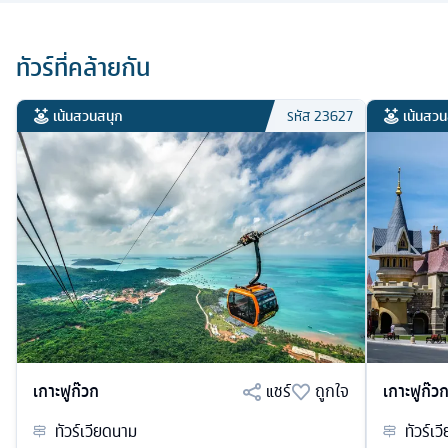
ทัวร์ที่คล้ายกัน
เน้นสวนสนุก
เน้นสวน
รหัส
23627
เกาะฟูก๊วก
แชร์
ถูกใจ
เกาะฟูก๊ว
ทัวร์
เวียดนาม
ทัวร์
เว