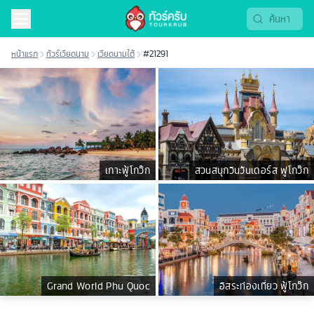
หน้าแรก
ทัวร์เวียดนาม
เวียดนามใต้
#21291
เกาะฟู้โกว๊ก
สวนสนุกวินวันเดอร์ส ฟูโกว๊ก
Grand World Phu Quoc
อิสระท่องเที่ยว ฟู้โกว๊ก