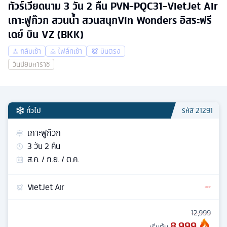
ทัวร์เวียดนาม 3 วัน 2 คืน PVN-PQC31-VietJet Air
เกาะฟูก๊วก สวนน้ำ สวนสนุกVin Wonders อิสระฟรี
เดย์ บิน VZ (BKK)
กลับเช้า
ไฟล์ทเช้า
บินตรง
วันปิยมหาราช
ทั่วไป
รหัส
21291
เกาะฟูก๊วก
3
วัน
2
คืน
ส.ค. / ก.ย. / ต.ค.
VietJet Air
12,999
8,999