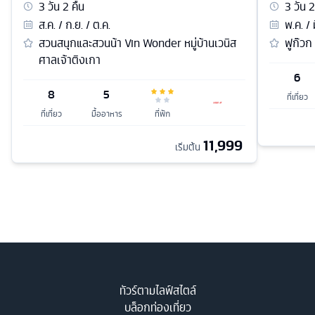
3
วัน
2
คืน
3
วัน
2
ส.ค. / ก.ย. / ต.ค.
พ.ค. / 
สวนสนุกและสวนน้า Vin Wonder หมู่บ้านเวนิส
ฟูก๊วก
ศาลเจ้าติงเกา
6
8
5
ที่เที่ยว
ที่เที่ยว
มื้ออาหาร
ที่พัก
11,999
เริ่มต้น
ทัวร์ตามไลฟ์สไตล์
บล็อกท่องเที่ยว