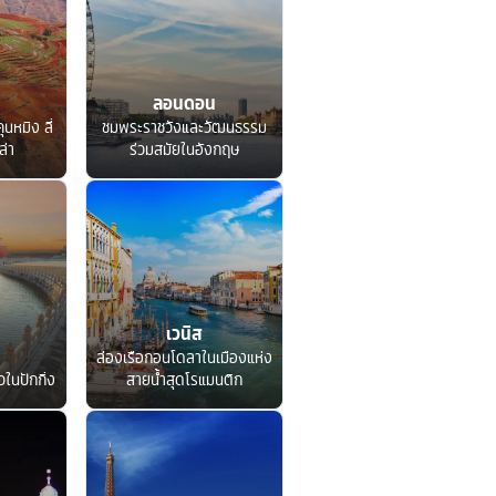
ลอนดอน
ุนหมิง ลี่
ชมพระราชวังและวัฒนธรรม
ล่า
ร่วมสมัยในอังกฤษ
เวนิส
ล่องเรือกอนโดลาในเมืองแห่ง
ในปักกิ่ง
สายน้ำสุดโรแมนติก