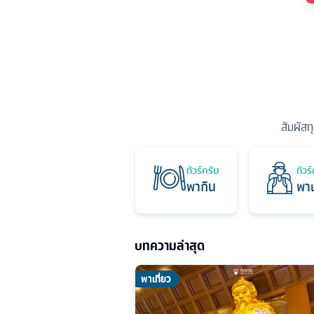
สัมผัสท
ทัวร์ครับ
ทัวร
พากิน
พาเ
บทความล่าสุด
พาเที่ยว