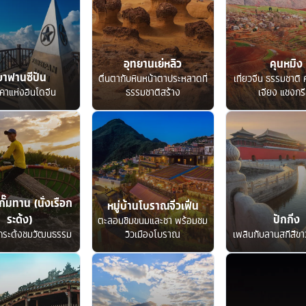
อุทยานเย่หลิว
คุนหมิง
ขาฟานซีปัน
ตื่นตากับหินหน้าตาประหลาดที่
เที่ยวจีน ธรรมชาติ ค
คาแห่งอินโดจีน
ธรรมชาติสร้าง
เจียง แชงกรี
กั๊มทาน (นั่งเรือก
หมู่บ้านโบราณจิ่วเฟิ่น
ระด้ง)
ปักกิ่ง
ตะลอนชิมขนมและชา พร้อมชม
อกระด้งชมวัฒนธรรม
วิวเมืองโบราณ
เพลินกับลานสกีสีขาว