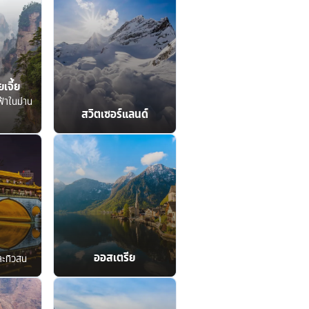
เจี้ย
ฟ้าในม่าน
สวิตเซอร์แลนด์
ออสเตรีย
ละทิวสน