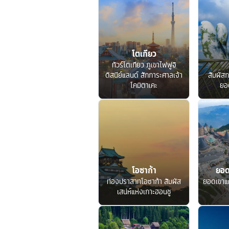
โตเกียว
ทัวร์โตเกียว ภูเขาไฟฟูจิ
ดิสนีย์แลนด์ สักการะศาลเจ้า
สัมผัสก
โคมิตาเคะ
ยอ
โอซาก้า
ยอด
ท่องปราสาทโอซาก้า สัมผัส
ยอดเขาแ
เสน่ห์แห่งเกาะฮอนชู