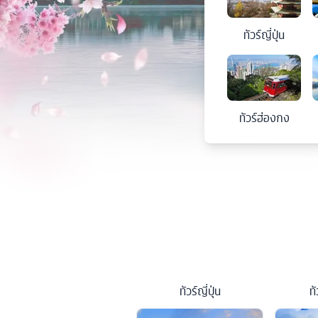
ทัวร์
ญี่ปุ่น
ทัวร์
ฮ่องกง
ทัวร์
ญี่ปุ่น
ทั