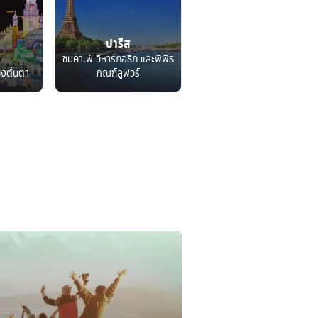
ปารีส
ชมคาเฟ่ วิหารกอธิก และพิพิธ
็งตื่นตา
ภัณฑ์ลูฟวร์