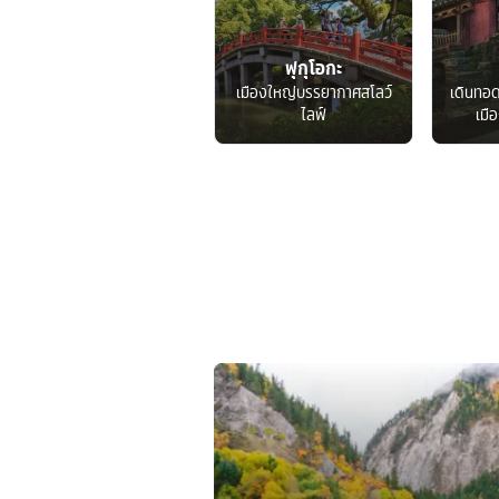
ฟุกุโอกะ
เมืองใหญ่บรรยากาศสโลว์
เดินทอ
ไลฟ์
เมื