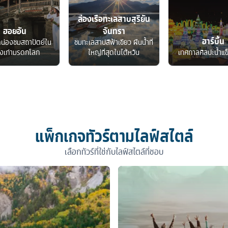
ล่องเรือทะเลสาบสุริยัน
ฮอยอัน
จันทรา
ฮาร์บิ้น
ดน่องชมสถาปัตย์ใน
ชมทะเลสาปสีฟ้าเขียว ผืนน้ำที่
องเก่ามรดกโลก
ใหญ่ที่สุดในไต้หวัน
เทศกาลศิลปะน้ำแข
แพ็กเกจทัวร์ตามไลฟ์สไตล์
เลือกทัวร์ที่ใช่กับไลฟ์สไตล์ที่ชอบ