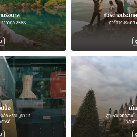
ร้านรัฐบาล
ทัวร์ต่างประเ
บาล ราคาถูก 2568-
ทัวร์ต่างประเทศ 
ิม
ด
อปปิ้ง
เน้
งก๊ก หรือชิบูย่า ขา
สุดเหวี่ยงที่ดิสนีย
ัวร์นี้
โอกับทั
ิม
ด