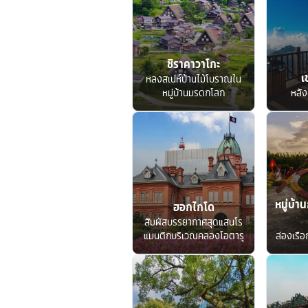
ชิราคาวาโกะ
เ
หลงสเน่ห์บ้านไม้โบราณใน
หมู่บ้านมรดกโลก
หลัง
หมู่บ้าน
ฮอกไกโด
สัมผัสบรรยากาศสุดแสนโร
แมนติกบริเวณคลองโอตารุ
ล่องเรื