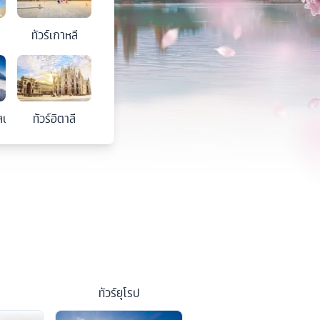
ทัวร์
เกาหลี
ลนด์
ทัวร์
อิตาลี
ทัวร์
ยุโรป