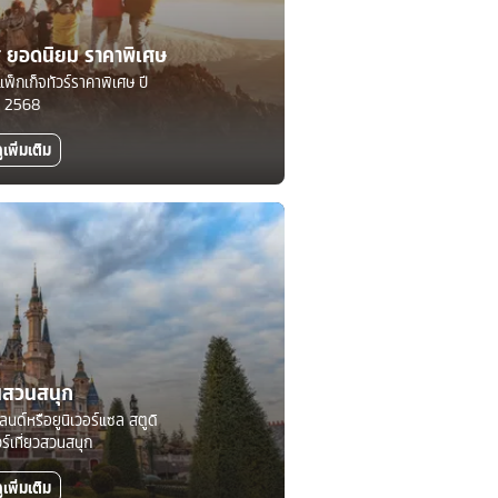
ทศ ยอดนิยม ราคาพิเศษ
แพ็กเก็จทัวร์ราคาพิเศษ ปี
2568
ูเพิ่มเติม
นสวนสนุก
์แลนด์หรือยูนิเวอร์แซล สตูดิ
วร์เที่ยวสวนสนุก
ูเพิ่มเติม