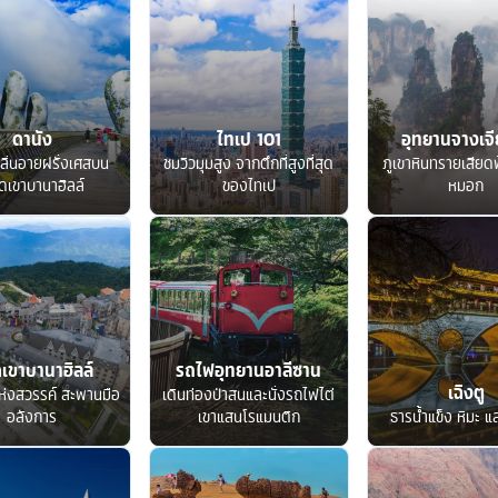
ดานัง
ไทเป 101
อุทยานจางเจีย
ลิ่นอายฝรั่งเศสบน
ชมวิวมุมสูง จากตึกที่สูงที่สุด
ภูเขาหินทรายเสียด
ดเขาบานาฮิลล์
ของไทเป
หมอก
เขาบานาฮิลล์
รถไฟอุทยานอาลีซาน
เฉิงตู
ห่งสวรรค์ สะพานมือ
เดินท่องป่าสนและนั่งรถไฟไต่
อลังการ
เขาแสนโรแมนติก
ธารน้ำแข็ง หิมะ แ