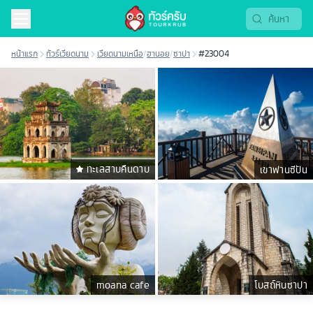
หน้าแรก
ทัวร์เวียดนาม
เวียดนามเหนือ
/
ฮานอย
/
ซาปา
#23004
ทะเลสาบคืนดาบ
เขาฟานซีปัน
moana cafe
โบสถ์หินซาปา