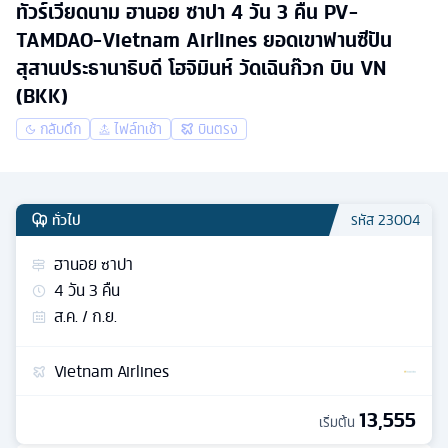
ทัวร์เวียดนาม ฮานอย ซาปา 4 วัน 3 คืน PV-
TAMDAO-Vietnam Airlines ยอดเขาฟานซีปัน
สุสานประธานาธิบดี โฮจิมินห์ วัดเฉินก๊วก บิน VN
(BKK)
กลับดึก
ไฟล์ทเช้า
บินตรง
ทั่วไป
รหัส
23004
ฮานอย ซาปา
4
วัน
3
คืน
ส.ค. / ก.ย.
Vietnam Airlines
13,555
เริ่มต้น