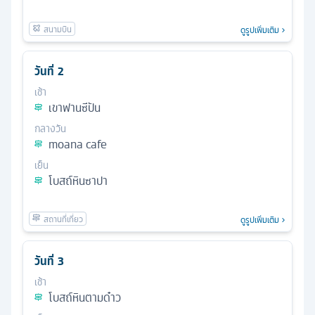
ดูรูปเพิ่มเติม
วันที่
2
เช้า
เขาฟานซีปัน
กลางวัน
moana cafe
เย็น
โบสถ์หินซาปา
ดูรูปเพิ่มเติม
วันที่
3
เช้า
โบสถ์หินตามด๋าว