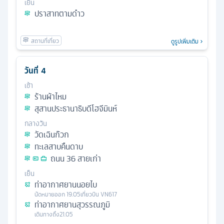
เย็น
ปราสาทตามด๋าว
ดูรูปเพิ่มเติม
วันที่
4
เช้า
ร้านผ้าไหม
สุสานประธานาธิบดีโฮจีมินห์
กลางวัน
วัดเฉินก๊วก
ทะเลสาบคืนดาบ
ถนน 36 สายเก่า
เย็น
ท่าอากาศยานนอยไบ
นัดหมาย
ออก
19.05
เที่ยวบิน
VN617
ท่าอากาศยานสุวรรณภูมิ
เดินทางถึง
21.05