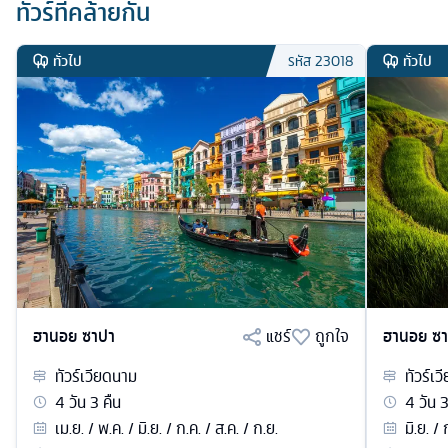
ทัวร์ที่คล้ายกัน
ทั่วไป
ทั่วไป
รหัส
23018
ฮานอย ซาปา
แชร์
ถูกใจ
ฮานอย ซ
ทัวร์
เวียดนาม
ทัวร์
เว
4
วัน
3
คืน
4
วัน
เม.ย. / พ.ค. / มิ.ย. / ก.ค. / ส.ค. / ก.ย.
มิ.ย. /