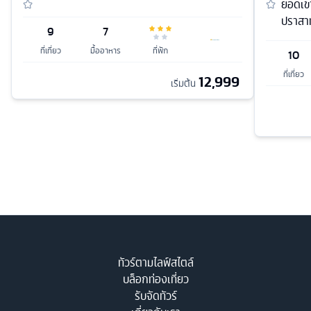
ยอดเขา
ปราสา
9
7
ที่เที่ยว
มื้ออาหาร
ที่พัก
10
ที่เที่ยว
12,999
เริ่มต้น
ทัวร์ตามไลฟ์สไตล์
บล็อกท่องเที่ยว
รับจัดทัวร์