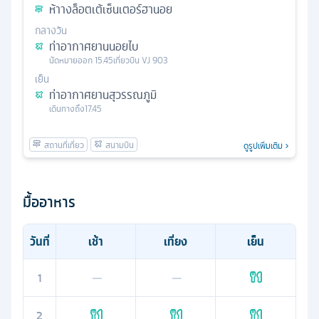
ห้าางล็อตเต้เซ็นเตอร์ฮานอย
กลางวัน
ท่าอากาศยานนอยไบ
นัดหมาย
ออก
15.45
เที่ยวบิน
VJ 903
เย็น
ท่าอากาศยานสุวรรณภูมิ
เดินทางถึง
17.45
ดูรูปเพิ่มเติม
มื้ออาหาร
วันที่
เช้า
เที่ยง
เย็น
1
—
—
2