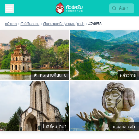
หน้าแรก
ทัวร์เวียดนาม
เวียดนามเหนือ
/
ฮานอย
/
ซาปา
#24658
ทะเลสาบคืนดาบ
หล่าวกาย
โบสถ์หินซาปา
moana cafe