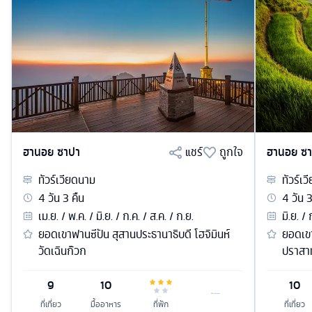
ฮานอย ซาปา
แชร์
ถูกใจ
ฮานอย ซ
ทัวร์
เวียดนาม
ทัวร์
เว
4
วัน
3
คืน
4
วัน
เม.ย. / พ.ค. / มิ.ย. / ก.ค. / ส.ค. / ก.ย.
มิ.ย. /
ยอดเขาฟานซีปัน สุสานประธานาธิบดี โฮจิมินห์
ยอดเขา
วัดเฉินก๊วก
ปราสา
9
10
10
ที่เที่ยว
มื้ออาหาร
ที่พัก
ที่เที่ยว