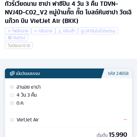
ทัวร์เวียดนาม ซาปา ฟาซิปัน 4 วัน 3 คืน TDVN-
NVJ4D-C02_V2 หมู่บ้านกั๊ต กั๊ต โบสถ์หินซาปา วัดเฉิ
นก๊วก บิน VietJet Air (BKK)
ไฟล์ทบ่าย
กลับบ่าย
กลับเช้า
ดูเวลาบินในโปรแกรม
บินตรง
วันปิยมหาราช
เน้นวัฒนธรรม
รหัส
24658
ฮานอย ซาปา
4
วัน
3
คืน
ต.ค.
VietJet Air
15,990
เริ่มต้น