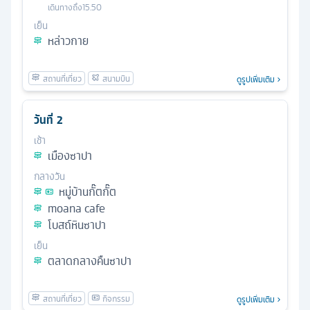
เดินทางถึง
15.50
เย็น
หล่าวกาย
ดูรูปเพิ่มเติม
วันที่
2
เช้า
เมืองซาปา
กลางวัน
หมู่บ้านกั๊ตกั๊ต
moana cafe
โบสถ์หินซาปา
เย็น
ตลาดกลางคืนซาปา
ดูรูปเพิ่มเติม