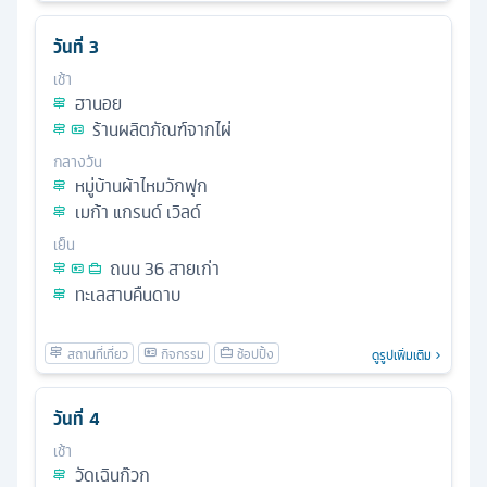
วันที่
3
เช้า
ฮานอย
ร้านผลิตภัณฑ์จากไผ่
กลางวัน
หมู่บ้านผ้าไหมวักฟุก
เมก้า แกรนด์ เวิลด์
เย็น
ถนน 36 สายเก่า
ทะเลสาบคืนดาบ
ดูรูปเพิ่มเติม
วันที่
4
เช้า
วัดเฉินก๊วก