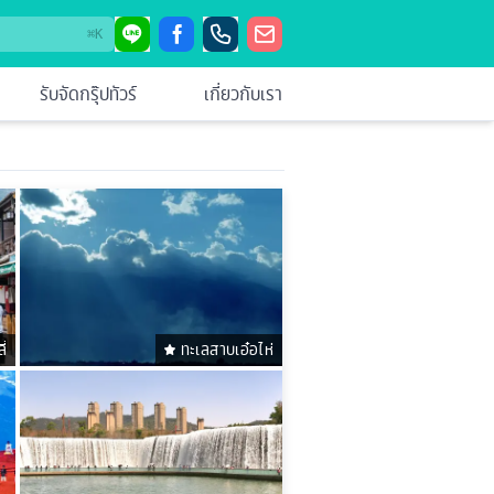
⌘
K
รับจัดกรุ๊ปทัวร์
เกี่ยวกับเรา
่
ทะเลสาบเอ๋อไห่