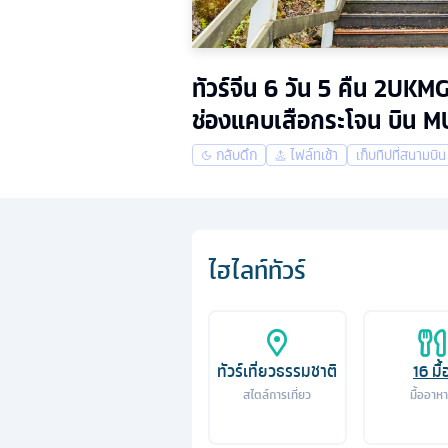
ทัวร์จีน 6 วัน 5 คืน 2UK
ช่องแคบเสือกระโจน บิน 
กลับดึก
ไฟล์ทเช้า
เก็บทิปที่สนามบิน
ไฮไลท์ทัวร์
ทัวร์เที่ยวธรรมชาติ
16
มื้
สไตล์การเที่ยว
มื้ออาห