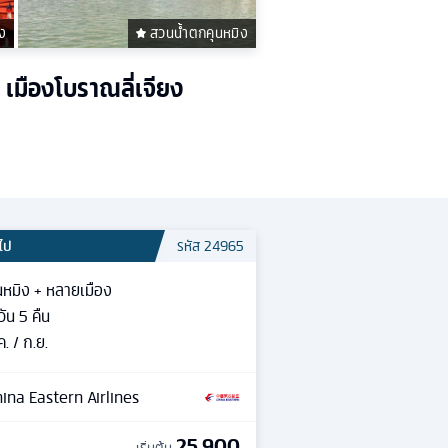
ยง
สวนน้ำตกคุนหมิง
เมืองโบราณลี่เจียง
วไป
รหัส
24965
นหมิง + หลายเมือง
วัน
5
คืน
ค. / ก.ย.
ina Eastern Airlines
25,900