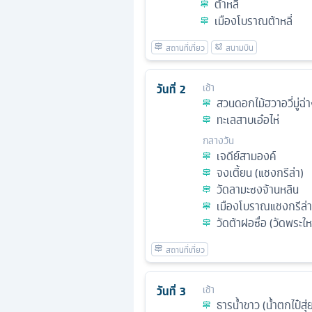
ต้าหลี่
เมืองโบราณต้าหลี่
วันที่
2
เช้า
สวนดอกไม้ฮวาอวี่มู่ฉ่
ทะเลสาบเอ๋อไห่
กลางวัน
เจดีย์สามองค์
จงเตี้ยน (แชงกรีล่า)
วัดลามะซงจ้านหลิน
เมืองโบราณแชงกรีล่า
วัดต้าฝอซื่อ (วัดพระใ
วันที่
3
เช้า
ธารน้ำขาว (น้ำตกไป๋สุ่