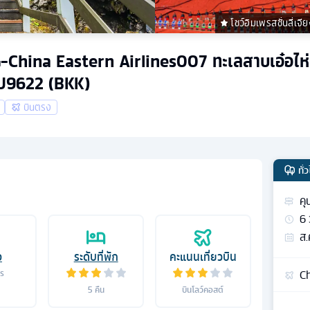
โชว์อิมเพรสชั่นลี่เจี
MG-China Eastern Airlines007 ทะเลสาบเอ๋อไห่ 
MU9622 (BKK)
บินตรง
ทั่
คุ
6
ส.
อ
ระดับที่พัก
คะแนนเที่ยวบิน
Ch
าร
5
คืน
บินโลว์คอสต์