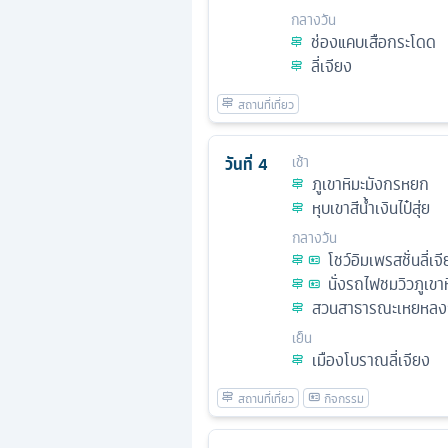
กลางวัน
ช่องแคบเสือกระโดด
ลี่เจียง
วันที่
4
เช้า
ภูเขาหิมะมังกรหยก
หุบเขาสีน้ำเงินไป๋สุ่ย
กลางวัน
โชว์อิมเพรสชั่นลี่เจ
นั่งรถไฟชมวิวภูเข
สวนสาธารณะเหยหลงถ
เย็น
เมืองโบราณลี่เจียง