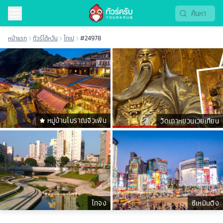
หน้าแรก
ทัวร์ไต้หวัน
ไทเป
#24978
หมู่บ้านโบราณจิ่วเฟิ่น
วัดเถาหยวนเวยเทียน
ไทจง
ซีเหมินติง