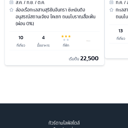
ส.ค. / ก.ย. / ต.ค.
ก.ค. / 
ล่องเรือทะเลสาบสุริยันจันทรา ซีเหมินติง
ทะเลสา
อนุสรณ์สถานเจียง ไคเชก ถนนโบราณสื่อเฟิ่น
ถนนโบร
(ผ่อน 0%)
13
10
4
ที่เที่ยว
ที่เที่ยว
มื้ออาหาร
ที่พัก
22,500
เริ่มต้น
ทัวร์ตามไลฟ์สไตล์