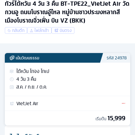
ทัวร์ไต้หวัน 4 วัน 3 คืน BT-TPE22_VietJet Air วัด
กวนอู ถนนโบราณอู๋ไหล หมู่บ้านชาวประมงหลากสี
เมืองโบราณจิ่วเฟิ่น บิน VZ (BKK)
กลับดึก
ไฟล์ทเช้า
บินตรง
เน้นวัฒนธรรม
รหัส
24978
ไต้หวัน ไทจง ไทเป
4
วัน
3
คืน
ส.ค. / ก.ย. / ต.ค.
VietJet Air
15,999
เริ่มต้น