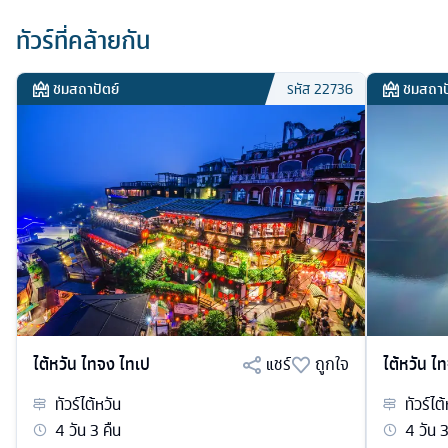
ทัวร์ที่คล้ายกัน
ชมสถาปัตย์
ชมสถาป
รหัส
22736
ไต้หวัน ไทจง ไทเป
แชร์
ถูกใจ
ไต้หวัน ไ
ทัวร์
ไต้หวัน
ทัวร์
ไต้
4
วัน
3
คืน
4
วัน