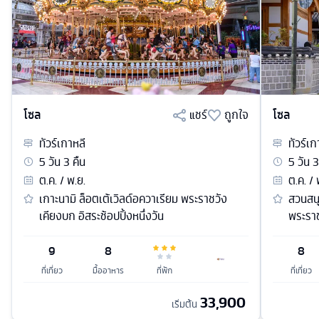
โซล
แชร์
ถูกใจ
โซล
ทัวร์
เกาหลี
ทัวร์
เก
5
วัน
3
คืน
5
วัน
3
ต.ค. / พ.ย.
ต.ค. / 
เกาะนามิ ล็อตเต้เวิลด์อควาเรียม พระราชวัง
สวนสนุ
เคียงบก อิสระช้อปปิ้งหนึ่งวัน
พระรา
9
8
8
ที่เที่ยว
มื้ออาหาร
ที่พัก
ที่เที่ยว
33,900
เริ่มต้น