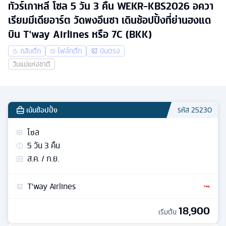
ทัวร์เกาหลี โซล 5 วัน 3 คืน WEKR-KBS2026 อควา
เรียมมีเดียอาร์ต วัดพงอึนซา เดินช้อปปิ้งที่ย่านฮงแด
บิน T'way Airlines หรือ 7C (BKK)
กลับดึก
ไฟล์ทดึก
บินตรง
วันแม่แห่งชาติ
เน้นช้อปปิ้ง
รหัส
25230
โซล
5
วัน
3
คืน
ส.ค. / ก.ย.
T'way Airlines
18,900
เริ่มต้น