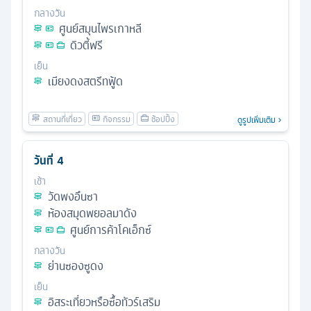
กลางวัน
ศูนย์สมุนไพรเกาหลี
ดิวตี้ฟรี
เย็น
เมียงดงสตรีทฟู้ด
ดูรูปเพิ่มเติม
วันที่
4
เช้า
วัดพงอึนซา
ห้องสมุดพยอลมาดัง
ศูนย์การค้าโคเอ็กซ์
กลางวัน
ย่านซองซูดง
เย็น
อิสระเที่ยวหรือซื้อทัวร์เสริม