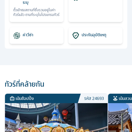
ระบุ
ตั๋วเข้าชมสถานที่ซึ่งรวมอยู่ในค่า
ทัวร์แล้ว ตามที่ระบุในโปรแกรมทัวร์
ค่าวีซ่า
ประกันอุบัติเหตุ
ทัวร์ที่คล้ายกัน
เน้นช้อปปิ้ง
เน้นสวน
รหัส
24693