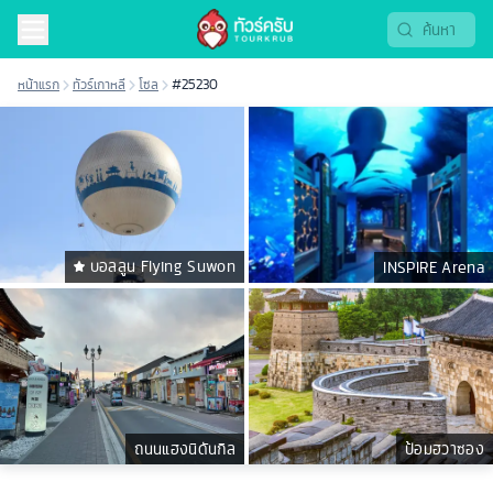
หน้าแรก
ทัวร์เกาหลี
โซล
#25230
บอลลูน Flying Suwon
INSPIRE Arena
ถนนแฮงนิดันกิล
ป้อมฮวาซอง