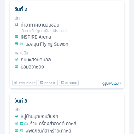
วันที่
2
เช้า
ท่าอากาศยานอินชอน
เดินทางถึง
(ดูเวลาบินในโปรแกรม)
INSPIRE Arena
บอลลูน Flying Suwon
กลางวัน
ถนนแฮงนิดันกิล
ป้อมฮวาซอง
ดูรูปเพิ่มเติม
วันที่
3
เช้า
หมู่บ้านบุกชอนฮันอก
ร้านเครื่องสำอางค์เกาหลี
พิพิธภัณฑ์สาหร่ายเกาหลี