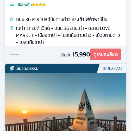
ที่พักระดับ
ถนน 36 สาย โบสถ์หินตามด๋าว หระเช้าไฟฟ้าฟาซิปัน
เมก้า แกรนด์ เวิลด์ - ถนน 36 สายเก่า - ตลาด LOVE
MARKET - เมืองซาปา - โบสถ์หินตามด๋าว - เมืองตามด๋าว
- โบสถ์หินซาปา
15,990
ดูรายละเอียด
เริ่มต้น
เน้นวัฒนธรรม
รหัส
25723