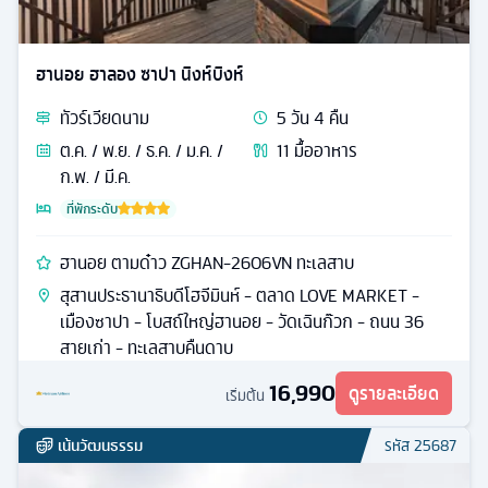
ฮานอย ฮาลอง ซาปา นิงห์บิงห์
ทัวร์
เวียดนาม
5
วัน
4
คืน
ต.ค. / พ.ย. / ธ.ค. / ม.ค. /
11
มื้ออาหาร
ก.พ. / มี.ค.
ที่พักระดับ
ฮานอย ตามด๋าว ZGHAN-2606VN ทะเลสาบ
สุสานประธานาธิบดีโฮจีมินห์ - ตลาด LOVE MARKET -
เมืองซาปา - โบสถ์ใหญ่ฮานอย - วัดเฉินก๊วก - ถนน 36
สายเก่า - ทะเลสาบคืนดาบ
16,990
ดูรายละเอียด
เริ่มต้น
เน้นวัฒนธรรม
รหัส
25687