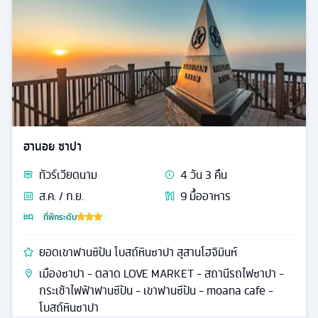
ฮานอย ซาปา
ทัวร์
เวียดนาม
4
วัน
3
คืน
ส.ค. / ก.ย.
9
มื้ออาหาร
ที่พักระดับ
ยอดเขาฟานซิปัน โบสถ์หินซาปา สุสานโฮจิมินห์
เมืองซาปา - ตลาด LOVE MARKET - สถานีรถไฟซาปา -
กระเช้าไฟฟ้าฟานซีปัน - เขาฟานซีปัน - moana cafe -
โบสถ์หินซาปา