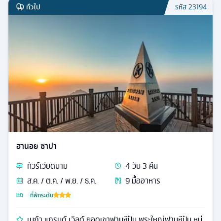
ทั่วไป
รหัส
23194
ฮานอย ซาปา
ทัวร์
เวียดนาม
4
วัน
3
คืน
ส.ค. / ต.ค. / พ.ย. / ธ.ค.
9
มื้ออาหาร
ที่พักระดับ
เมก้า แกรนด์ เวิลด์ ยอดเขาฟานซีปัน พระใหญ่ฟานซีปัน หมู่