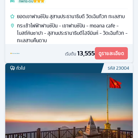
ที่พักระดับ
ยอดเขาฟานซีปัน สุสานประธานาธิบดี วัดเฉินก๊วก ทะเลสาบ
กระเช้าไฟฟ้าฟานซีปัน - เขาฟานซีปัน - moana cafe -
โบสถ์หินซาปา - สุสานประธานาธิบดีโฮจีมินห์ - วัดเฉินก๊วก -
ทะเลสาบคืนดาบ
13,555
ดูรายละเอียด
เริ่มต้น
ทั่วไป
รหัส
23004