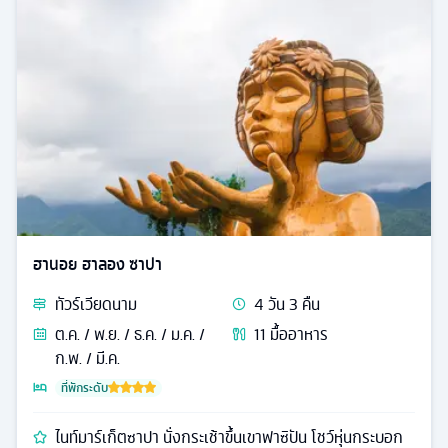
ฮานอย ฮาลอง ซาปา
ทัวร์
เวียดนาม
4
วัน
3
คืน
ต.ค. / พ.ย. / ธ.ค. / ม.ค. /
11
มื้ออาหาร
ก.พ. / มี.ค.
ที่พักระดับ
ไนท์มาร์เก็ตซาปา นั่งกระเช้าขึ้นเขาฟาซิปัน โชว์หุ่นกระบอก