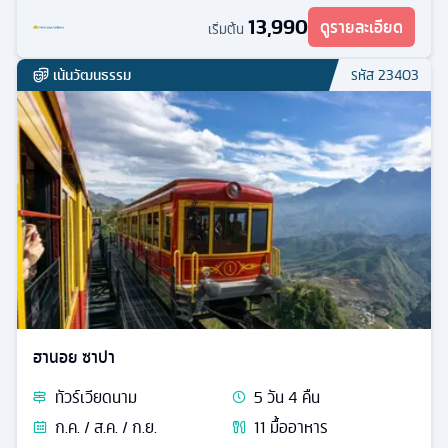
13,990
ดูรายละเอียด
เริ่มต้น
เน้นวัฒนธรรม
รหัส
23403
ฮานอย ซาปา
ทัวร์
เวียดนาม
5
วัน
4
คืน
ก.ค. / ส.ค. / ก.ย.
11
มื้ออาหาร