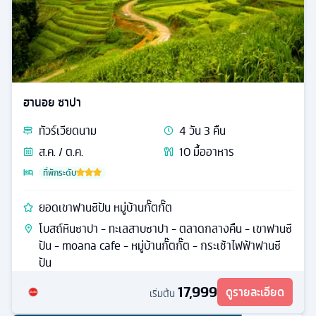
ฮานอย ซาปา
ทัวร์
เวียดนาม
4
วัน
3
คืน
ส.ค. / ต.ค.
10
มื้ออาหาร
ที่พักระดับ
ยอดเขาฟานซิปัน หมู่บ้านกั๊ตกั๊ต
โบสถ์หินซาปา - ทะเลสาบซาปา - ตลาดกลางคืน - เขาฟานซี
ปัน - moana cafe - หมู่บ้านกั๊ตกั๊ต - กระเช้าไฟฟ้าฟานซี
ปัน
17,999
ดูรายละเอียด
เริ่มต้น