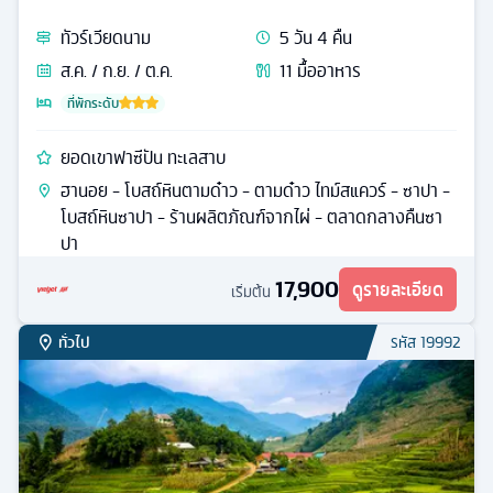
ทัวร์
เวียดนาม
5
วัน
4
คืน
ส.ค. / ก.ย. / ต.ค.
11
มื้ออาหาร
ที่พักระดับ
ยอดเขาฟาซีปัน ทะเลสาบ
ฮานอย - โบสถ์หินตามด๋าว - ตามด๋าว ไทม์สแควร์ - ซาปา -
โบสถ์หินซาปา - ร้านผลิตภัณฑ์จากไผ่ - ตลาดกลางคืนซา
ปา
17,900
ดูรายละเอียด
เริ่มต้น
ทั่วไป
รหัส
19992