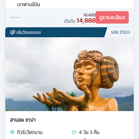
เขาฟานซีปัน
16,488
ดูรายละเอียด
14,888
เริ่มต้น
เน้นวัฒนธรรม
รหัส
25511
ฮานอย ซาปา
ทัวร์
เวียดนาม
4
วัน
3
คืน