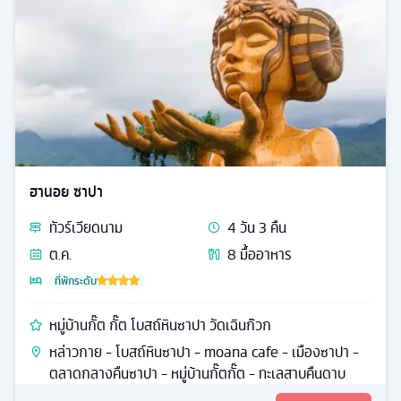
ฮานอย ซาปา
ทัวร์
เวียดนาม
4
วัน
3
คืน
ต.ค.
8
มื้ออาหาร
ที่พักระดับ
หมู่บ้านกั๊ต กั๊ต โบสถ์หินซาปา วัดเฉินก๊วก
หล่าวกาย - โบสถ์หินซาปา - moana cafe - เมืองซาปา -
ตลาดกลางคืนซาปา - หมู่บ้านกั๊ตกั๊ต - ทะเลสาบคืนดาบ