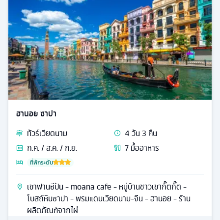
ฮานอย ซาปา
ทัวร์
เวียดนาม
4
วัน
3
คืน
ก.ค. / ส.ค. / ก.ย.
7
มื้ออาหาร
ที่พักระดับ
เขาฟานซีปัน - moana cafe - หมู่บ้านชาวเขากั๊ตกั๊ต -
โบสถ์หินซาปา - พรมแดนเวียดนาม-จีน - ฮานอย - ร้าน
ผลิตภัณฑ์จากไผ่