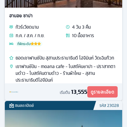
ฮานอย ซาปา
ทัวร์
เวียดนาม
4
วัน
3
คืน
ก.ค. / ส.ค. / ก.ย.
10
มื้ออาหาร
ที่พักระดับ
ยอดเขาฟานซีปัน สุสานประธานาธิบดี โฮจิมินห์ วัดเฉินก๊วก
เขาฟานซีปัน - moana cafe - โบสถ์หินซาปา - ปราสาทตา
มด๋าว - โบสถ์หินตามด๋าว - ร้านผ้าไหม - สุสาน
ประธานาธิบดีโฮจีมินห์
13,555
ดูรายละเอียด
เริ่มต้น
ชมสถาปัตย์
รหัส
23028