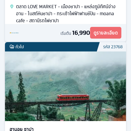
ตลาด LOVE MARKET - เมืองซาปา - แหล่งภูมิทัศน์จ่าง
อาน - โบสถ์หินซาปา - กระเช้าไฟฟ้าฟานซีปัน - moana
cafe - สถานีรถไฟซาปา
16,990
ดูรายละเอียด
เริ่มต้น
ทั่วไป
รหัส
23768
ฮานอย ซาปา