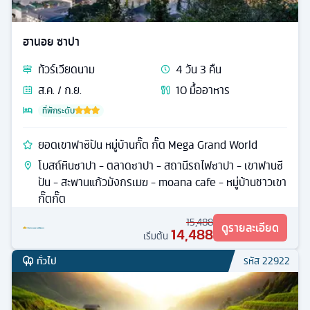
ฮานอย ซาปา
ทัวร์
เวียดนาม
4
วัน
3
คืน
ส.ค. / ก.ย.
10
มื้ออาหาร
ที่พักระดับ
ยอดเขาฟาซิปัน หมู่บ้านกั๊ต กั๊ต Mega Grand World
โบสถ์หินซาปา - ตลาดซาปา - สถานีรถไฟซาปา - เขาฟานซี
ปัน - สะพานแก้วมังกรเมฆ - moana cafe - หมู่บ้านชาวเขา
กั๊ตกั๊ต
15,488
ดูรายละเอียด
14,488
เริ่มต้น
ทั่วไป
รหัส
22922