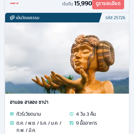
15,990
ดูรายละเอียด
เริ่มต้น
เน้นวัฒนธรรม
รหัส
25726
ฮานอย ฮาลอง ซาปา
ทัวร์
เวียดนาม
4
วัน
3
คืน
ต.ค. / พ.ย. / ธ.ค. / ม.ค. /
9
มื้ออาหาร
ก.พ. / มี.ค.