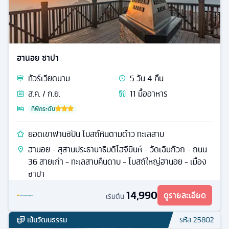
ฮานอย ซาปา
ทัวร์
เวียดนาม
5
วัน
4
คืน
ส.ค. / ก.ย.
11
มื้ออาหาร
ที่พักระดับ
ยอดเขาฟานซิปัน โบสถ์หินตามด๋าว ทะเลสาบ
ฮานอย - สุสานประธานาธิบดีโฮจีมินห์ - วัดเฉินก๊วก - ถนน
36 สายเก่า - ทะเลสาบคืนดาบ - โบสถ์ใหญ่ฮานอย - เมือง
ซาปา
14,990
ดูรายละเอียด
เริ่มต้น
เน้นวัฒนธรรม
รหัส
25802