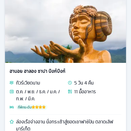
ฮานอย ฮาลอง ซาปา นิงห์บิงห์
ทัวร์
เวียดนาม
5
วัน
4
คืน
ต.ค. / พ.ย. / ธ.ค. / ม.ค. /
11
มื้ออาหาร
ก.พ. / มี.ค.
ที่พักระดับ
ล่องเรือจ่างอาน นั่งกระเช้าสู่ยอดเขาฟาซิปัน ตลาดเลิฟ
มาร์เก็ต