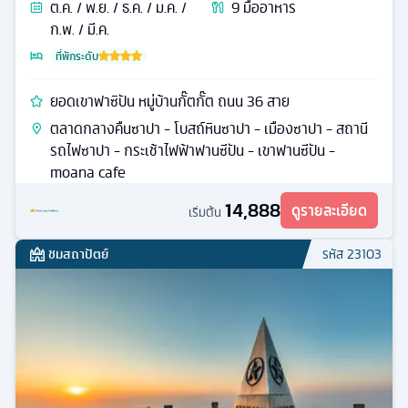
ต.ค. / พ.ย. / ธ.ค. / ม.ค. /
9
มื้ออาหาร
ก.พ. / มี.ค.
ที่พักระดับ
ยอดเขาฟาซิปัน หมู่บ้านกั๊ตกั๊ต ถนน 36 สาย
ตลาดกลางคืนซาปา - โบสถ์หินซาปา - เมืองซาปา - สถานี
รถไฟซาปา - กระเช้าไฟฟ้าฟานซีปัน - เขาฟานซีปัน -
moana cafe
14,888
ดูรายละเอียด
เริ่มต้น
ชมสถาปัตย์
รหัส
23103