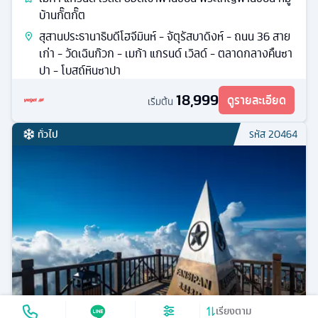
บ้านกั๊ตกั๊ต
สุสานประธานาธิบดีโฮจีมินห์ - จัตุรัสบาดิงห์ - ถนน 36 สาย
เก่า - วัดเฉินก๊วก - เมก้า แกรนด์ เวิลด์ - ตลาดกลางคืนซา
ปา - โบสถ์หินซาปา
18,999
ดูรายละเอียด
เริ่มต้น
ทั่วไป
รหัส
20464
เรียงตาม