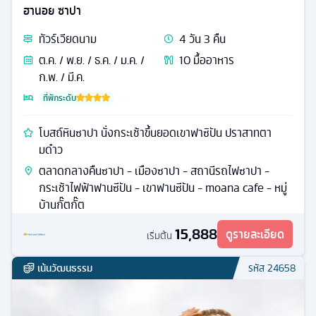
ฮานอย ซาปา
ทัวร์
เวียดนาม
4
วัน
3
คืน
ต.ค. / พ.ย. / ธ.ค. / ม.ค. /
10
มื้ออาหาร
ก.พ. / มี.ค.
ที่พักระดับ
โบสถ์หินซาปา นั่งกระเช้าขึ้นยอดเขาฟาซิปัน ปราสาทตา
มด๋าว
ตลาดกลางคืนซาปา - เมืองซาปา - สถานีรถไฟซาปา -
กระเช้าไฟฟ้าฟานซีปัน - เขาฟานซีปัน - moana cafe - หมู่
บ้านกั๊ตกั๊ต
15,888
ดูรายละเอียด
เริ่มต้น
เน้นวัฒนธรรม
รหัส
24658