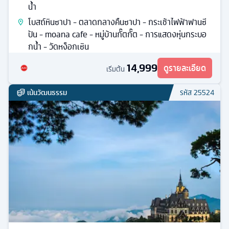
น้ำ
โบสถ์หินซาปา - ตลาดกลางคืนซาปา - กระเช้าไฟฟ้าฟานซี
ปัน - moana cafe - หมู่บ้านกั๊ตกั๊ต - การแสดงหุ่นกระบอ
กนํ้า - วัดหง็อกเซิน
14,999
ดูรายละเอียด
เริ่มต้น
เน้นวัฒนธรรม
รหัส
25524