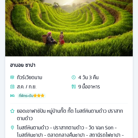
ฮานอย ซาปา
ทัวร์
เวียดนาม
4
วัน
3
คืน
ส.ค. / ก.ย.
9
มื้ออาหาร
ที่พักระดับ
ยอดเขาฟาซิปัน หมู่บ้านกั๊ต กั๊ต โบสถ์หินตามด๋าว ปราสาท
ตามด๋าว
โบสถ์หินตามด๋าว - ปราสาทตามด๋าว - วัด Van Son -
โบสถ์หินซาปา - ตลาดกลางคืนซาปา - สถานีรถไฟซาปา -