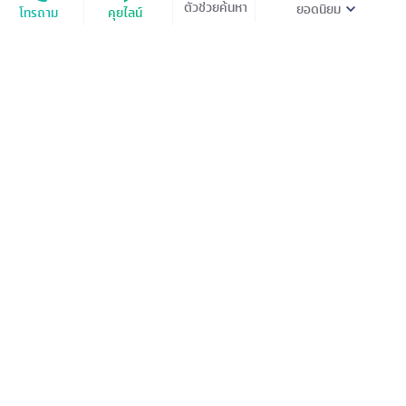
ตัวช่วยค้นหา
โทรถาม
คุยไลน์
ฮานอย ซาปา
ทัวร์
เวียดนาม
4
วัน
3
คืน
ต.ค. / ธ.ค. / ม.ค. / ก.พ. /
9
มื้ออาหาร
มี.ค. / เม.ย. / พ.ค.
ที่พักระดับ
ยอดเขาฟานซีปัน สะพานแสงอาทิตย์
กระเช้าไฟฟ้าฟานซีปัน - หมู่บ้านชาวเขากั๊ตกั๊ต - moana
cafe - ตลาดซาปา - ฮานอย - เมก้า แกรนด์ เวิลด์ - โบสถ์
ใหญ่ฮานอย
19,900
ดูรายละเอียด
เริ่มต้น
‹‹
‹
1
›
››