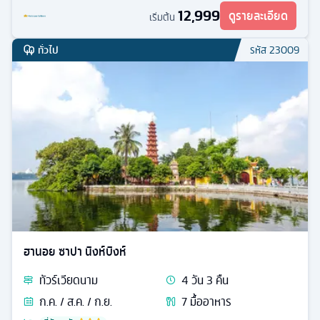
12,999
ดูรายละเอียด
เริ่มต้น
ทั่วไป
รหัส
23009
ฮานอย ซาปา นิงห์บิงห์
ทัวร์
เวียดนาม
4
วัน
3
คืน
ก.ค. / ส.ค. / ก.ย.
7
มื้ออาหาร