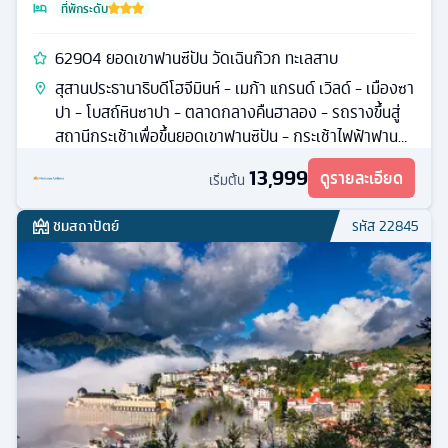
ที่พักระดับ
62904 ยอดเขาฟานซีปัน วัดเฉินก๊วก ทะเลสาบ
สุสานประธานาธิบดีโฮจีมินห์ - เมก้า แกรนด์ เวิลด์ - เมืองซา
ปา - โบสถ์หินซาปา - ตลาดกลางคืนฮาลอง - รถรางขึ้นสู่
สถานีกระเช้าเพื่อขึ้นยอดเขาฟานซิปัน - กระเช้าไฟฟ้าฟานซี
ปัน
13,999
ดูรายละเอียด
เริ่มต้น
ชมสถาปัตย์
รหัส
22845