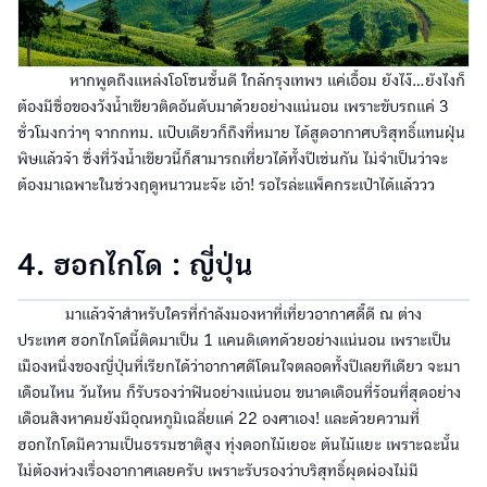
หากพูดถึงแหล่งโอโซนชั้นดี ใกล้กรุงเทพฯ แค่เอื้อม ยังไง๊...ยังไงก็
ต้องมีชื่อของวังน้ำเขียวติดอันดับมาด้วยอย่างแน่นอน เพราะขับรถแค่ 3
ชั่วโมงกว่าๆ จากกทม. แป๊บเดียวก็ถึงที่หมาย ได้สูดอากาศบริสุทธิ์แทนฝุ่น
พิษแล้วจ้า ซึ่งที่วังน้ำเขียวนี้ก็สามารถเที่ยวได้ทั้งปีเช่นกัน ไม่จำเป็นว่าจะ
ต้องมาเฉพาะในช่วงฤดูหนาวนะจ๊ะ เอ้า! รอไรล่ะแพ็คกระเป๋าได้แล้ววว
4. ฮอกไกโด : ญี่ปุ่น
มาแล้วจ้าสำหรับใครที่กำลังมองหาที่เที่ยวอากาศดี๊ดี ณ ต่าง
ประเทศ ฮอกไกโดนี้ติดมาเป็น 1 แคนดิเดทด้วยอย่างแน่นอน เพราะเป็น
เมืองหนึ่งของญี่ปุ่นที่เรียกได้ว่าอากาศดีโดนใจตลอดทั้งปีเลยทีเดียว จะมา
เดือนไหน วันไหน ก็รับรองว่าฟินอย่างแน่นอน ขนาดเดือนที่ร้อนที่สุดอย่าง
เดือนสิงหาคมยังมีอุณหภูมิเฉลี่ยแค่ 22 องศาเอง! และด้วยความที่
ฮอกไกโดมีความเป็นธรรมชาติสูง ทุ่งดอกไม้เยอะ ต้นไม้แยะ เพราะฉะนั้น
ไม่ต้องห่วงเรื่องอากาศเลยครับ เพราะรับรองว่าบริสุทธิ์ผุดผ่องไม่มี