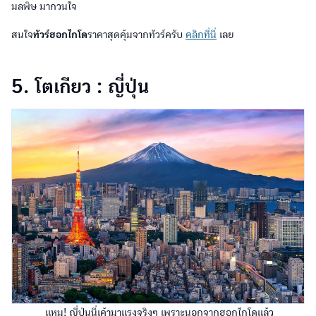
มลพิษ มากวนใจ
สนใจ
ทัวร์ฮอกไกโด
ราคาสุดคุ้มจากทัวร์ครับ
คลิกที่นี่
เลย
5. โตเกียว : ญี่ปุ่น
แหม! ญี่ปุ่นนี่เค้ามาแรงจริงๆ เพราะนอกจากฮอกไกโดแล้ว