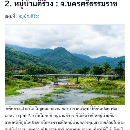
2. หมู่บ้านคีรีวง : จ.นครศรีธรรมราช
แผนที่ :
หมู่บ้านคีรีวง
แพ็คกระเป๋าลงใต้ ไปสูดออกซิเจน และอากาศบริสุทธิ์ให้เต็มปอด ฟอก
ปอดจาก pm 2.5 กันไปกับที่ หมู่บ้านคีรีวง ที่ได้ชื่อว่าเป็นหมู่บ้านที่มี
อากาศดีที่สุดในประเทศไทย เพราะเป็นหมู่บ้านกลางหุบเขา รายล้อมไปด้วย
ต้นไม้ ลำธาร และความเป็นธรรมชาติ อากาศเย็นสบายเที่ยวได้ทั้งปี ถึงแม้