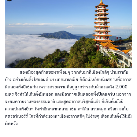
สองเมืองสุดท้ายขอพาเพื่อนๆ วกกลับมาที่เมืองใกล้ๆ บ้านเรากัน
บ้าง อย่างเก็นติ้งไฮแลนด์ ประเทศมาเลเซีย ก็ถือเป็นอีกหนึ่งสถานที่อากาศ
ดีตลอดทั้งปีเช่นกัน เพราะด้วยความที่อยู่สูงกว่าระดับน้ำทะเลถึง 2,000
เมตร จึงทำให้เก็นติ้งมีหมอก และมีอากาศเย็นตลอดทั้งปีเลยครับ นอกจาก
จะชมความงามของธรรมชาติ และสูดอากาศบริสุทธิ์แล้ว ที่เก็นติ้งยังมี
ความบันเทิงอื่นๆ ให้ทำอีกหลากหลาย เช่น คาสิโน สวนสนุก หรือการเก็บ
สตรอว์เบอร์รี่ ใครที่กำลังมองหาเมืองอากาศดีๆ ไปง่ายๆ เลือกเก็นติ้งไว้ไม่มี
ผิดหวัง