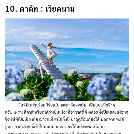
10. ดาลัท : เวียดนาม
โฮจิมินห์จะร้อนก็ร้อนไป แต่ดาลัทจะเย็น! เป็นแบบนี้จริงๆ
ครับ เพราะที่ดาลัทเรียกได้ว่าเป็นเมืองที่อากาศดี๊ดี ตลอดทั้งปีเลยล่ะเพื่อนๆ
จึงทำให้เป็นเมืองที่สามารถเที่ยวได้ทั้งปี มาฤดูร้อนก็ยังได้ นอกจากจะได้
สูดอากาศบริสุทธิ์เข้าไปฟอกปอดแล้ว ยังได้เพลิดเพลินไปกับ
สถาปัตยกรรม และความน่ารักของเมืองนี้ เที่ยวเพลินจนไม่อยากกลับมา