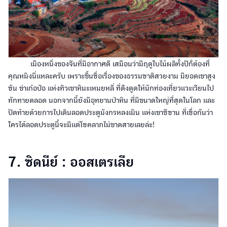
เมืองหนึ่งของจีนที่มีอากาศดี เสมือนว่ามีฤดูใบไม้ผลิทั้งปีก็ต้องที่
คุณหมิงนี่แหละครับ เพราะขึ้นชื่อเรื่องของธรรมชาติสวยงาม มียอดเขาสูง
ชัน ข่าเก๋อป๋อ แห่งทิวเขาหิมะเหมยหลี่ ที่ดึงดูดให้นักท่องเที่ยวแวะเวียนไป
ทักทายตลอด นอกจากนี้ยังมีอุทยานป่าหิน ที่มีขนาดใหญ่ที่สุดในโลก และ
ปิดท้ายด้วยการไปเดินลอดประตูมังกรหลงเมิน แห่งเขาซีชาน ที่เชื่อกันว่า
ใครได้ลอดประตูนี้จะมีแต่โชคลาภไม่ขาดสายเลยล่ะ!
7. ซิดนีย์ : ออสเตรเลีย