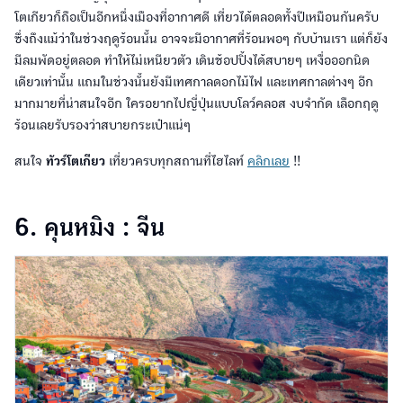
โตเกียวก็ถือเป็นอีกหนึ่งเมืองที่อากาศดี เที่ยวได้ตลอดทั้งปีเหมือนกันครับ
ซึ่งถึงแม้ว่าในช่วงฤดูร้อนนั้น อาจจะมีอากาศที่ร้อนพอๆ กับบ้านเรา แต่ก็ยัง
มีลมพัดอยู่ตลอด ทำให้ไม่เหนียวตัว เดินช้อปปิ้งได้สบายๆ เหงื่อออกนิด
เดียวเท่านั้น แถมในช่วงนั้นยังมีเทศกาลดอกไม้ไฟ และเทศกาลต่างๆ อีก
มากมายที่น่าสนใจอีก ใครอยากไปญี่ปุ่นแบบโลว์คลอส งบจำกัด เลือกฤดู
ร้อนเลยรับรองว่าสบายกระเป๋าแน่ๆ
สนใจ
ทัวร์โตเกียว
เที่ยวครบทุกสถานที่ไฮไลท์
คลิกเลย
!!
6. คุนหมิง : จีน