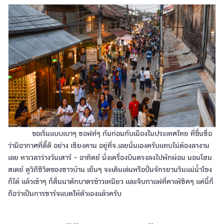
ขอเริ่มแบบเบาๆ ซอฟท์ๆ กันก่อนกับเมืองในประเทศไทย ที่ขึ้นชื่อ
ว่ามีอากาศที่ดี๊ดี อย่าง เชียงคาน อยู่ที่จ.เลยนั่นเองครับแทบไม่ต้องลางาน
เลย หาเวลาว่างวันเสาร์ - อาทิตย์ นั่งเครื่องบินตรงลงไปพักผ่อน นอนโฮม
สเตย์ ดูวิถีชีวิตของชาวบ้าน เย็นๆ จะเดินเล่นหรือปั่นจักรยานริมแม่น้ำโขง
ก็ได้ แล้วเช้าๆ ก็ตื่นมาตักบาตรข้าวเหนียว และจิบกาแฟที่คาเฟ่ชิคๆ แค่นี้ก็
ถือว่าเป็นการชาร์จแบตให้ตัวเองแล้วครับ