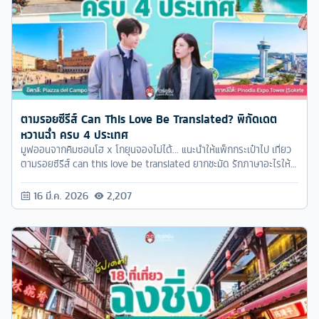
ตามรอยซีรีส์ Can This Love Be Translated? พิกัดเดต
หวานฉ่ำ ครบ 4 ประเทศ
มูฟออนจากคิมซอนโฮ x โกยุนจองไม่ได้... แนะนำให้แพ็กกระเป๋าไป เที่ยว
ตามรอยซีรีส์ can this love be translated ยากชะมัด รักภาษาอะไรให้รู้
แล้วรู้รอดสะเลย! ที่เรารวมพิกัดมาให้ครบ 4 ประเทศฉ่ำๆ
16 มี.ค. 2026
2,207