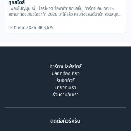
ทุกสไตล์
แพลนไปญี่ปุ่นปีนี้... ใครโหวต 'โอซาก้า' ยกมือขึ้น! ทัวร์ครับอัปเดต 15
สถานที่ท่องเที่ยวโอซาก้า 2026 มาให้แล้ว ครบทั้งแลนด์มาร์ก สวนสนุก
และย่านชอปปิง เซฟเก็บไว้จัดทริปได้เลย!
11 พ.ค. 2026
3,675
ทัวร์ตามไลฟ์สไตล์
บล็อกท่องเที่ยว
รับจัดทัวร์
เกี่ยวกับเรา
ร่วมงานกับเรา
ติดต่อทัวร์ครับ