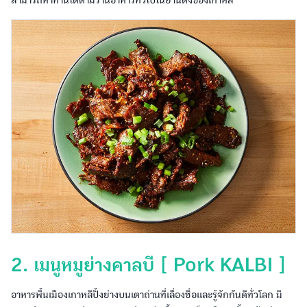
สามารถหาทานได้ตามร้านอาหารทั่วไปในย่านดังของเกาหลี
2. เมนูหมูย่างคาลบี [ Pork KALBI ]
อาหารพื้นเมืองเกาหลีปิ้งย่างบนเตาถ่านที่เลื่องชื่อและรู้จักกันดีทั่วโลก มี