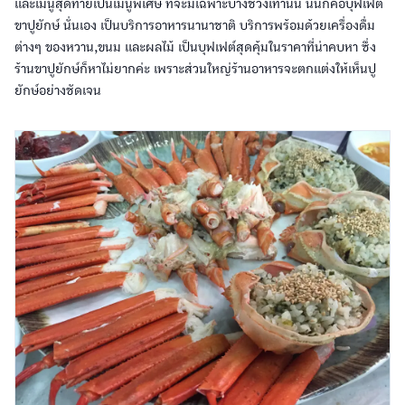
และเมนูสุดท้ายเป็นเมนูพิเศษ ที่จะมีเฉพาะบางช่วงเท่านั้น นั่นก็คือบุฟเฟ่ต์
ขาปูยักษ์ นั่นเอง เป็นบริการอาหารนานาชาติ บริการพร้อมด้วยเครื่องดื่ม
ต่างๆ ของหวาน,ขนม และผลไม้ เป็นบุฟเฟต์สุดคุ้มในราคาที่น่าคบหา ซึ่ง
ร้านขาปูยักษ์ก็หาไม่ยากค่ะ เพราะส่วนใหญ่ร้านอาหารจะตกแต่งให้เห็นปู
ยักษ์อย่างชัดเจน