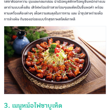
รสชาติออกหวาน นุ่มและกลมกล่อม นำเนื้อหมูสต็กหรือหมูชิ้นหมักย่างบน
เตาถ่านแบบดั้งเดิม เสิร์ฟพร้อมข้าวสวยร้อนๆและตัดเป็นชิ้นพอคำ พร้อม
ทานเครื่องเคียงต่างๆ เพื่อความสมดุลในการทาน และ น้ำซุปสาหร่ายเพื่อ
การล้างพิษ กินของอร่อยแบบรักสุขภาพสไตล์เกาหลี
3. เมนูหม้อไฟชาบูเห็ด