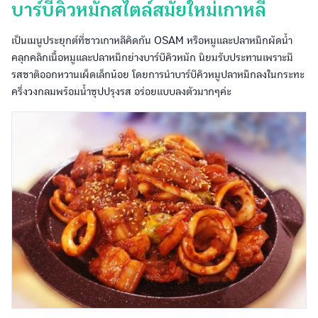
บาร์บีคิวหมักสไตล์สมัยใหม่เกาหลี
เป็นเมนูประยุกต์ที่ชาวเกาหลีคิดกัน OSAM หรือหมูและปลาหมึกผัดน้ำ
คลุกคลิกเนื้อหมูและปลาหมึกย่างบาร์บีคิวหมัก นิยมรับประทานเพราะมี
รสชาติออกหวานเผ็ดเล็กน้อย โดยการนำบาร์บีคิวหมูปลาหมึกลงในกระทะ
ครึ่งวงกลมพร้อมน้ำซุปปรุงรส อร่อยแบบลงตัวมากๆค่ะ