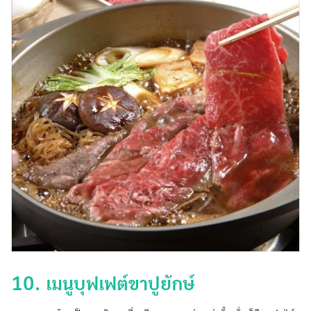
10. เมนูบุฟเฟต์ขาปูยักษ์