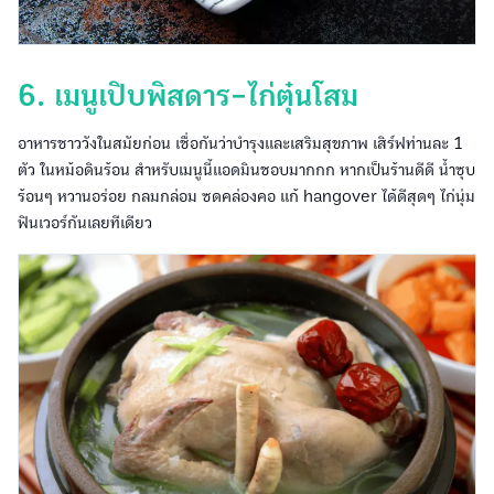
6. เมนูเปิบพิสดาร-ไก่ตุ๋นโสม
อาหารชาววังในสมัยก่อน เชื่อกันว่าบำรุงและเสริมสุขภาพ เสิร์ฟท่านละ 1
ตัว ในหม้อดินร้อน สำหรับเมนูนี้แอดมินชอบมากกก หากเป็นร้านดีดี น้ำซุบ
ร้อนๆ หวานอร่อย กลมกล่อม ซดคล่องคอ แก้ hangover ได้ดีสุดๆ ไก่นุ่ม
ฟินเวอร์กันเลยทีเดียว