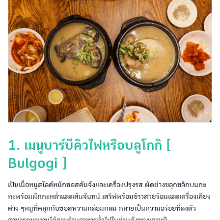
1. เมนูบาร์บีคิวไฟหรือบลูโกกิ [
Bulgogi ]
เป็นเนื้อหมูสไลด์หมักซอสคันจังและเครื่องปรุงรส ผัดย่างขลุกขลิกบนกะ
ทะพร้อมผักกะหล่ำและเส้นจันทน์ เสริฟพร้อมข้าวสวยร้อนและเครื่องเคียง
ต่าง ๆหมูที่คลุกกับซอสหวานกล่อมกลม กลายเป็นความอร่อยที่ลงตัว