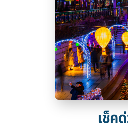
เช็คด