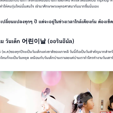
ุดเหมือนกับบ้านเรา สิ่งที่ไม่เหมือนบ้านเราเลยก็คือ พระสวดมนต์เป็น hiphop 
ทำให้คนรุ่นใหม่นั้นสนใจ เข้ามาศึกษาพระพุทธศาสนากันมากขึ้นนั่นเอง
ะเปลี่ยนแปลงทุกๆ ปี แต่จะอยู่ในช่วงเวลาใกล้เคียงกัน ต้องเช็ค
ม วันเด็ก 어린이날 (ออรินอีนัล)
 5 (พ.ค)ของทุกปีจะเป็นวันเด็กแห่งชาติของเกาหลี วันนี้ถือเป็นวันสำคัญมากสำหร
นไหนก็จะเป็นวันหยุด เหมือนกับวันเด็กบ้านเราเลยแค่บ้านเราถ้าใครทำงานวันเสาร