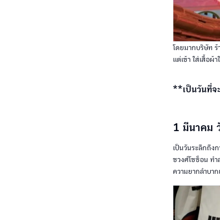
โดยมากบริษัท ร้
แต่เช้า ใส่เสื้อ
**เป็นวันที่จ
1 มีนาคม
เป็นวันระลึกถึง
ชวงศ์โชซ็อน ทำล
ความยากลำบากแสน