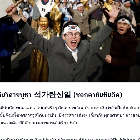
 วันวิสาขบูชา 석가탄신일 (ซอกคาทันชินอิล)
ที่นับถือศาสนาพุทธ ไฮไลท์จริงๆ คือเทศกาลโคมบัว เพราะถือว่าบัวเป็นสัญลักษ
งนั้นจึงมีทั้งเทศกาลจุดโคมประทีป นิทรรศการต่างๆ เกี่ยวกับพุทธศาสนา การสอ
นพระเดิน พิธีเปิดขบวนพาเหรดไล่เรียงกันไป