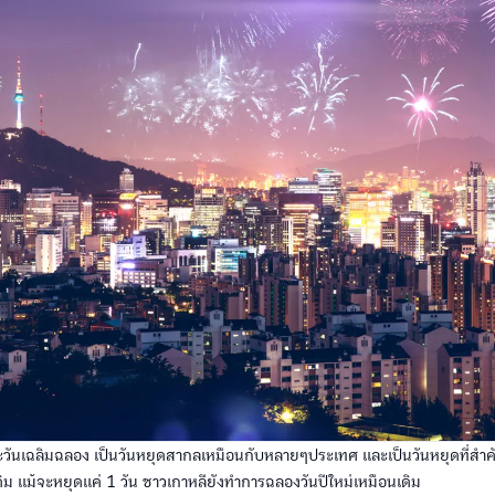
และวันเฉลิมฉลอง เป็นวันหยุดสากลเหมือนกับหลายๆประเทศ และเป็นวันหยุดที่สำค
เดิม แม้จะหยุดแค่ 1 วัน ชาวเกาหลียังทำการฉลองวันปีใหม่เหมือนเดิม