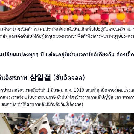
านค้าต่างๆ จะปิดทำการ คนส่วนใหญ่จะกลับบ้านเกิดเพื่อไปอยู่กับครอบครัว สมา
ผ้าใหม่ๆ และโค้งคำนับให้กับผู้อาวุโส ของพวกเขาเพื่อทำพิธีเคารพบรรพบุรุษของคร
ะเปลี่ยนแปลงทุกๆ ปี แต่จะอยู่ในช่วงเวลาใกล้เคียงกัน ต้องเช็ค
 วันอิสรภาพ 삼일절 (ซัมอิลจอล)
การประกาศอิสรภาพเมื่อวันที่ 1 มีนาคม ค.ศ. 1919 ขณะที่ถูกยึดครองโดยประเทศญ
ายพระราชวัง ปรับปรุงระบบภาษี บังคับให้ส่งข้าวจากเกาหลีไปญี่ปุ่น ฯลฯ ชาวเก
สาหัส ทำให้ชาวเกาหลีไม่มีวันลืมวันนี้เด็ดขาด!