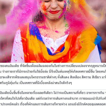
ีของคนอินเดีย ที่จัดขึ้นเพื่อเฉลิมฉลองกันในช่วงการเปลี่ยนแปลงจากฤดูหนาวเป็น
 ร่างกายเราก็มักจะป่วยกันใช่มั้ยล่ะ นี่จึงเป็นต้นเหตุให้เกิดเทศกาลนี้ขึ้น โดยค
อาผงสีจากพืชและสมุนไพรธรรมชาติต่างๆ ทั้งสีแดง สีเหลือง สีคราม สีเขียว มาโ
้งเสริมภูมิคุ้มกัน เป็นเทศกาลที่มีเบื้องหลังน่าสนใจดีจริงๆ
่าที่อินเดียนั้นขึ้นชื่อในหลายเรื่องเลยทีเดียว ไม่ว่าจะเป็นสถานที่เที่ยว อาหารการ
ใครที่สนใจไปเที่ยวอินเดีย แต่กังวลว่าการเดินทางจะลำบาก เราขอแนะนำไปกับทัว
ประหยัดแล้ว เรื่องที่พักและการเดินทางก็หายห่วง แถมยังมีไกด์คอยดูแลตลอด