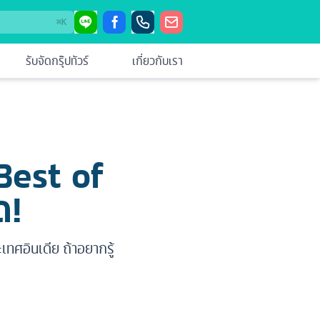
⌘
K
รับจัดกรุ๊ปทัวร์
เกี่ยวกับเรา
 Best of
ด!
ทศอินเดีย ถ้าอยากรู้