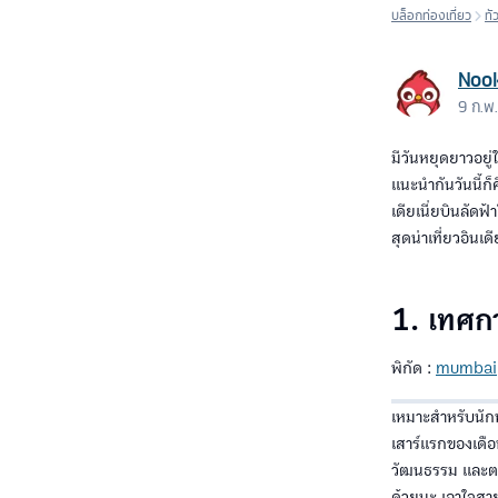
บล็อกท่องเที่ยว
ทั
Noo
9 ก.พ
มีวันหยุดยาวอยู
แนะนำกันวันนี้ก
เดียเนี่ยบินลัด
สุดน่าเที่ยวอิน
1. เทศ
พิกัด :
mumbai
เหมาะสำหรับนักท่
เสาร์แรกของเดือน
วัฒนธรรม และตล
ด้วยนะ เอาใจสาย