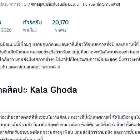
วร์ครับ พาเที่ยว
5 เทศกาลสุดน่าเที่ยวในอินเดีย Best of The Year ที่คุณห้ามพลาด!
k
ทัวร์ครับ
20,170
. 2026
พาเที่ยว
views
่ในมือแบบนี้เพื่อนๆ หลายคนก็คงแพลนหาที่เที่ยวได้แบบตลอดทั้งปี และสถานที่ท
็คืออินเดียนี่แหละ เหมาะอย่างยิ่งสำหรับสายลุยที่อยากจะเปิดใจพบเจออะไรใหม่ๆ 
ฟ้าใกล้มาก แถมยังมีเทศกาลต่างๆ ให้เราไปเปิดประสบการณ์เยอะสุดๆ ซึ่งเราจะพ
เดียกัน แต่ละอันบอกเลยว่าห้ามพลาด
กาลศิลปะ Kala Ghoda
องเที่ยวสายติสต์ที่ชื่นชอบในงานศิลปะ เพราะที่นี่เป็นเทศกาลที่ จัดในเมืองมุมไบ
กุมภาพันธ์ จนถึงวันอาทิตย์สุดท้ายของเดือน ข้อดีคือ จะมีทั้งเวิร์คช็อป ทั้งศ
าดสำหรับขายของหัตถกรรมต่างๆ เพียบ แถมยังมีการฉายหนัง และการเยี่ยมชม
ฮิปสเตอร์กันชัดๆ งานนี้