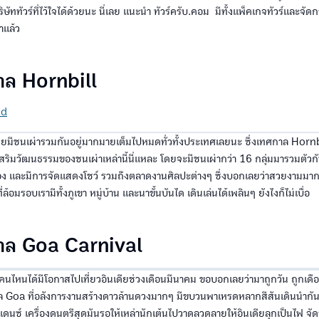
ษัททัวร์ที่ไว้ใจได้ด้วยนะ นี่เลย แนะนำ ทัวร์ครับ.คอม มีทั้งแพ็คเกจทัวร์และจัดกร
มาแล้ว
าล Hornbill
nd
ี่ยมีชนเผ่ารวมกันอยู่มากมายเต็มไปหมดทั่วทั้งประเทศเลยนะ ซึ่งเทศกาล Hornbi
่งเสริมวัฒนธรรมของชนเผ่าเหล่านี้นี่แหละ โดยจะมีชนเผ่ากว่า 16 กลุ่มมารวมตัวก
วเอง และมีการจัดแสดงโชว์ รวมถึงตลาดงานศิลปะต่างๆ ซึ่งบอกเลยว่าสวยงามมา
ี่ล้อมรอบเรามีทั้งภูเขา หมู่บ้าน และนาขั้นบันได เดินเล่นได้เพลินๆ ยังไงก็ไม่เบื่อ
าล Goa Carnival
ๆ คนไหนได้มีโอกาสไปเที่ยวอินเดียช่วงเดือนมีนาคม ขอบอกเลยว่ามาถูกวัน ถูกเดื
วัล Goa ที่อลังการงานสร้างดาวล้านดวงมากๆ มีขบวนพาเหรดหลากสีสันเดินนำกั
แดนซ์ เครื่องดนตรีสุดมันรอให้เหล่านักเต้นไปวาดลวดลายให้อินเดียลุกเป็นไฟ จัดว่า