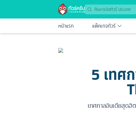
หน้าแรก
แพ็คเกจทัวร์
5 เทศกา
T
เทศกาลอินเดียสุดฮิต