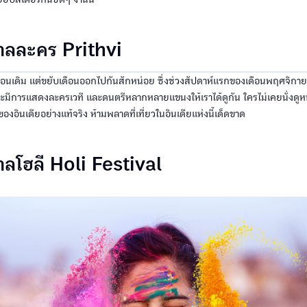
าลละคร Prithvi
หมือนเดิม แต่ขยับเดือนออกไปกันสักหน่อย ซึ่งช่วงสัปดาห์แรกของเดือนพฤศจิกายน ที
ดยจะมีการแสดงละครเวที และดนตรีหลากหลายแขนงให้เราได้ดูกัน ใครไม่เคยนั่งดูหน
งอินเดียอย่างแท้จริง ห้ามพลาดที่เที่ยวในอินเดียแห่งนี้เด็ดขาด
าลโฮลี Holi Festival