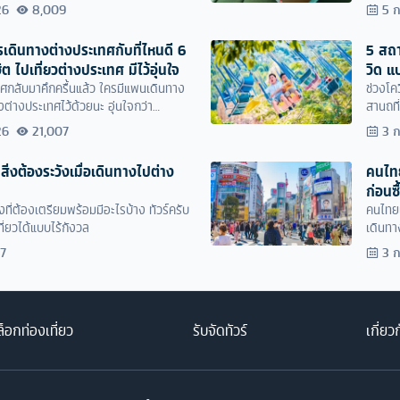
ได้ง่า
26
8,009
5 
รเดินทางต่างประเทศกับที่ไหนดี 6
5 สถา
 ไปเที่ยวต่างประเทศ มีไว้อุ่นใจ
วิด แ
ทศกลับมาคึกครื้นแล้ว ใครมีแพนเดินทาง
ช่วงโคว
งต่างประเทศไว้ด้วยนะ อุ่นใจกว่า
สานถที
ยเมื่อเป็นโควิด19 ด้วยนะ
26
21,007
3 
สิ่งต้องระวังเมื่อเดินทางไปต่าง
คนไทย 
ก่อนซื
องที่ต้องเตรียมพร้อมมีอะไรบ้าง ทัวร์ครับ
คนไทยเ
ที่ยวได้แบบไร้กังวล
เดินทา
บ้างตา
17
3 
็อกท่องเที่ยว
รับจัดทัวร์
เกี่ยว