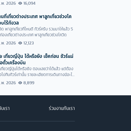
ยๆ ผ่านแอปพลิเคชั่นหมอพร้อม
ก.พ. 2026
16,094
นที่เที่ยวต่างประเทศ พาลูกเที่ยวช่วงโค
บบไร้กังวล
ิด พาลูกเที่ยวที่ไหนดี ทัวร์ครับ รวมมาให้แล้ว 5
่ท่องเที่ยวต่างประเทศ พาลูกเที่ยวช่วงโควิด
ก.พ. 2026
12,123
เที่ยวญี่ปุ่น ได้หรือยัง เช็คก่อน ชัวร์แน่
้อตั๋วเครื่องบิน
ที่ยวญี่ปุ่นได้หรือยัง ตอบเลยว่าได้แล้ว แต่ต้อง
งไปกับทัวร์เท่านั้น รายละเอียดการเดินทางมีอะไร
มไปเช็คลิสต์กันได้เลย
ก.พ. 2026
8,899
กับเรา
ร่วมงานกับเรา