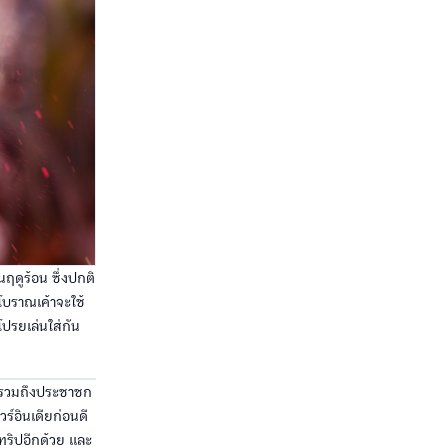
ฤดูร้อน ซึ่งปกติ
นโบราณเค้าจะใช้
ปรยเล่นใส่กัน
กิน รวมถึงประชาชก
ร์อินเดียก่อนดี
ทริปอีกด้วย และ