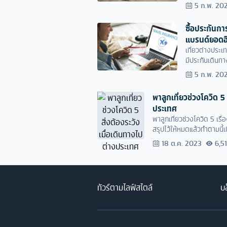
สุดๆ กันไปเลย
5 ก.พ. 20
ซื้อประกันกา
แบรนด์ยอดฮิต
เที่ยวต่างประเ
มีประกันเดินทา
คุ้มครองเจ็บป่ว
5 ก.พ. 20
พาลูกเที่ยวช่วงโควิด 5 
ประเทศ
พาลูกเที่ยวช่วงโควิด 5 เรื่
สรุปไว้ให้หมดแล้วทำตามนี้เ
18 ต.ค. 2023
6,5
ทัวร์ตามไลฟ์สไตล์
บล