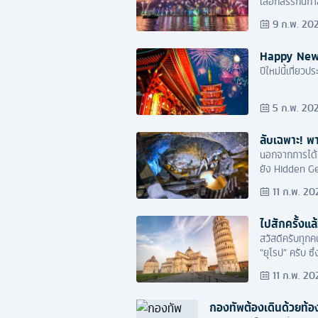
เลือกสรรกันกา
9 ก.พ. 20
Happy New Y
ปีใหม่นี้เที่ย
5 ก.พ. 20
ลับเฉพาะ! พา
นอกจากการได้เ
ยัง Hidden Gem
11 ก.พ. 20
ไปสักครั้งแล
สวัสดีครับทุกค
“ยุโรป” ครับ 
สวยๆ กันบ้างสั
11 ก.พ. 20
กองทัพต้องเดินด้วยท้อง!