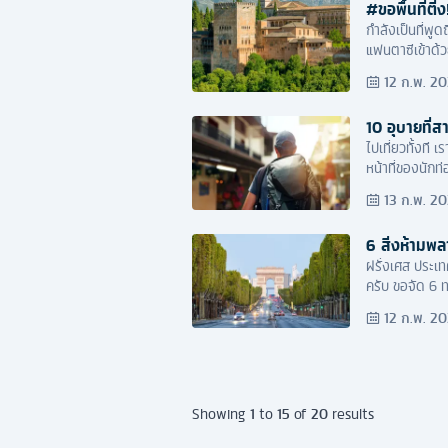
#ขอพื้นที่ต
กำลังเป็นที่พู
แฟนตาซีเข้าด้ว
12 ก.พ. 2
10 อุบายที่ส
ไปเที่ยวทั้งที 
หน้าที่ของนักท
13 ก.พ. 2
6 สิ่งห้ามพล
ฝรั่งเศส ประเทศ
ครับ ขอจัด 6 ท
12 ก.พ. 2
1
15
20
Showing
to
of
results