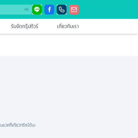
⌘
K
รับจัดกรุ๊ปทัวร์
เกี่ยวกับเรา
โนแวคก็เที่ยวกรีซได้นะ