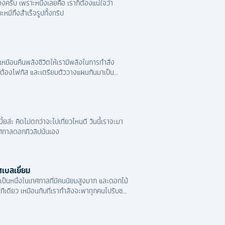
งครับ เพราะหนึ่งเลยคือ เราก็ต้องแน่ใจว่า
ี่กึ่งสำเร็จรูปทั้งทริป
หมือนคืนพลังชีวิตให้เรามีพลังในการทำสิ่ง
้เราต้องโฟกัส และเตรียมตัววางแผนกันมาเป็น
ยล่ะ คิดไม่ตกว่าจะไปเที่ยวไหนดี วันนี้เราจะมา
มเทศกาลดอกทิวลิปนั่นเอง
เบลเยี่ยม
ะเป็นหนึ่งในเทศกาลที่มีคนนิยมสูงมาก และดอกไม้
เดียว เหมือนกับที่เรากำลังจะพาทุกคนไปรับชม