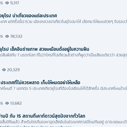
26
9,317
งยุโรป น่าเที่ยวของแต่ละประเทศ
เทศ แต่ครั้งนี้เรารวม เมืองหลวงน่าเที่ยวในยุโรปมาให้ เลือกมาให้แบบสวยๆ รับรองว่า
26
78,532
โรป เช็คอินถ่ายภาพ สวยเหมือนดั่งอยู่ในความฝัน
ไปสัมผัสกับ 7 มรดกโลก ที่ไม่ว่าใครที่ไปเที่ยวแล้วต่างก็พูดว่าเป็นเสียงเดียวว่า ส
20,329
5 ประเทศที่ไม่ควรพลาด เก็บให้หมดอย่าให้เหลือ
เทศไหนดี ? บอกต่อ 5 ประเทศเที่ยวยุโรปที่ต้องไปเยือนให้ได้สักครั้ง มีประเทศไหนบ้าง
26
13,682
ามปี กับ 15 สถานที่เคาท์ดาวน์สุดปังจากทั่วโลก
กาลสิ้นปีกันแล้ว สำหรับใครที่มองหาจุดเช็คอินในช่วงเทศกาลปีใหม่กันอยู่ เราจะขอแนะนำ