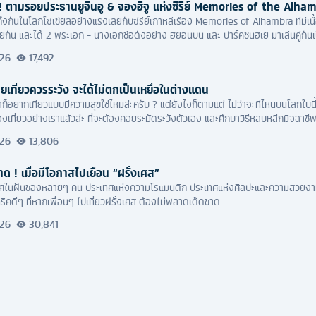
ิ่ง! ตามรอยประธานยูจินอู & จองฮีจู แห่งซีรีย์ Memories of the Alha
ดถึงกันในโลกโซเชียลอย่างแรงเลยกับซีรีย์เกาหลีเรื่อง Memories of Alhambra ที่มีเ
ยกัน และได้ 2 พระเอก - นางเอกชื่อดังอย่าง ฮยอนบิน และ ปาร์คชินฮเย มาเล่นคู่กันเ
026
17,492
ายเที่ยวควรระวัง จะได้ไม่ตกเป็นเหยื่อในต่างแดน
เราก็อยากเที่ยวแบบมีความสุขใช่ไหมล่ะครับ ? แต่ยังไงก็ตามแต่ ไม่ว่าจะที่ไหนบนโลกใบนี้ 
่องเที่ยวอย่างเราแล้วล่ะ ที่จะต้องคอยระมัดระวังตัวเอง และศึกษาวิธีหลบหลีกมิจฉาชี
026
13,806
าด ! เมื่อมีโอกาสไปเยือน “ฝรั่งเศส”
ในฝันของหลายๆ คน ประเทศแห่งความโรแมนติก ประเทศแห่งศิลปะและความสวยงามของสถานที่ท่อง
ริคดีๆ ที่หากเพื่อนๆ ไปเที่ยวฝรั่งเศส ต้องไม่พลาดเด็ดขาด
026
30,841