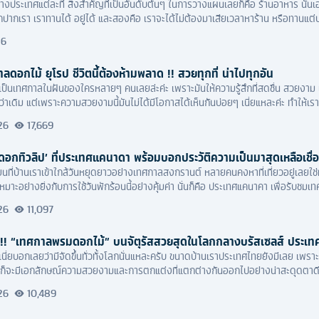
างประเทศแต่ละที สิ่งสำคัญที่เป็นอันดับต้นๆ ในการวางแผนเลยก็คือ ร้านอาหาร นั่นเอ
ปากเรา เราทานได้ อยู่ได้ และสองคือ เราจะได้ไม่ต้องมาเสียเวลาหาร้าน หรือทานแต่บะหม
56
ดอกไม้ ยุโรป ชีวิตนี้ต้องห้ามพลาด !! สวยทุกที่ น่าไปทุกอัน
็นเทศกาลในฝันของใครหลายๆ คนเลยล่ะค่ะ เพราะมันให้ความรู้สึกที่สดชื่น สวยงาม เ
นกว่าเดิม แต่เพราะความสวยงามนี้มันไม่ได้มีโอกาสได้เห็นกันบ่อยๆ เนี่ยแหละค่ะ ทำให
26
17,669
อกทิวลิป’ ที่ประเทศแคนาดา พร้อมบอกประวัติความเป็นมาสุดเหลือเชื่อ
นที่บ้านเราเข้าใกล้วันหยุดยาวอย่างเทศกาลสงกรานต์ หลายคนคงหาที่เที่ยวอยู่เลยใช่มั้
ี่เหมาะอย่างยิ่งกับการใช้วันพักร้อนนี้อย่างคุ้มค่า นั่นก็คือ ประเทศแคนาคา เพื่อรับช
26
11,097
ั้ง !! “เทศกาลพรมดอกไม้” บนจัตุรัสสวยสุดในโลกกลางบรัสเซลส์ ประเทศ
ี่ยบอกเลยว่ามีจัดขึ้นทั่วทั้งโลกนั่นแหละครับ ขนาดบ้านเราประเทศไทยยังมีเลย เพรา
ก็จะมีเอกลักษณ์ความสวยงามและการตกแต่งที่แตกต่างกันออกไปอย่างน่าสะดุดตาดีที
รับ
26
10,489