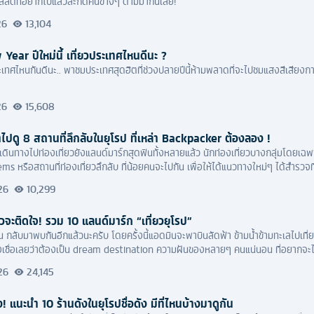
ลิสต์ที่อยากไปแล้วสะกิดคนข้างๆ ตามมากันเลย!
26
13,104
ear ปีใหม่นี้ เที่ยวประเทศไหนดีนะ ?
วประเทศไหนกันดีนะ.. พาชมประเทศสุดฮิตที่ช่วงปลายปีนี้ห้ามพลาดที่จะไปชมแสงสีเสียงกา
26
15,608
ไปดู 8 สถานที่ลึกลับในยุโรป ที่เหล่า Backpacker ต้องลอง !
ดินทางไปท่องเที่ยวยังแลนด์มาร์กสุดฟินทั้งหลายแล้ว นักท่องเที่ยวบางกลุ่มโดยเฉพ
s หรือสถานที่ท่องเที่ยวลึกลับ ที่น้อยคนจะไปกัน เพื่อให้ได้แนวทางใหม่ๆ ได้สำรวจที่ใ
26
10,299
้วจะติดใจ! รวม 10 แลนด์มาร์ก “เที่ยวยุโรป”
น กลับมาพบกันอีกแล้วนะครับ โดยครั้งนี้แอดมินจะพาบินลัดฟ้า ข้ามน้ำข้ามทะเลไปเที่
ซึ่งเชื่อเลยว่าต้องเป็น dream destination ความฝันของหลายๆ คนแน่นอน ที่อยาก
กครั้งในชีวิต แอดมินก็เหมือนกัน และบอกเลยว่าแอบหาข้อมูลไว้บ้างแล้วล่ะ
26
24,145
 แนะนำ 10 ร้านดังในยุโรปชื่อดัง มีที่ไหนบ้างมาดูกัน