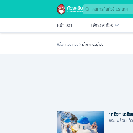
หน้าแรก
แพ็คเกจทัวร์
บล็อกท่องเที่ยว
แท็ก: เที่ยวยุโรป
“กรีซ” เตรีย
กรีซ พร้อมแล้ว!