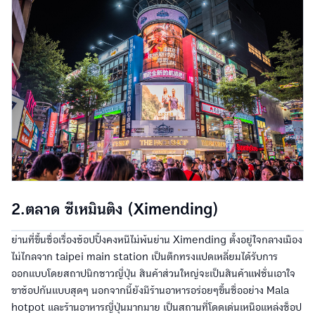
2.ตลาด ซีเหมินติง (Ximending)
ย่านที่ขึ้นชื่อเรื่องช้อปปิ้งคงหนีไม่พ้นย่าน Ximending ตั้งอยู่ใจกลางเมือง
ไม่ไกลจาก taipei main station เป็นตึกทรงแปดเหลี่ยมได้รับการ
ออกแบบโดยสถาปนิกชาวญี่ปุ่น สินค้าส่วนใหญ่จะเป็นสินค้าแฟชั่นเอาใจ
ขาช้อปกันแบบสุดๆ นอกจากนี้ยังมีร้านอาหารอร่อยๆขึ้นชื่ออย่าง Mala
hotpot และร้านอาหารญี่ปุ่นมากมาย เป็นสถานที่โดดเด่นเหนือแหล่งช็อป