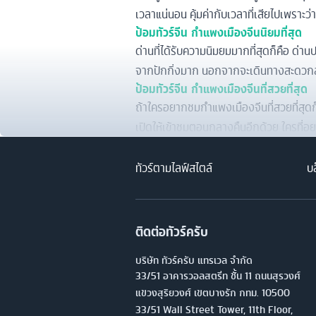
เวลาแน่นอน คุ้มค่ากับเวลาที่เสียไปเพราะว่
ป้อมทัวร์จีน กำแพงเมืองจีนนิยมที่สุด
ด่านที่ได้รับความนิมยมมากที่สุดก็คือ ด่าน
จากปักกิ่งมาก นอกจากจะเดินทางสะดวกสบาย
ป้อมทัวร์จีน กำแพงเมืองจีนที่สวยที่สุด
ถ้าใครอยากชมกำแพงเมืองจีนที่สวยที่สุดก็
เปิดให้เข้าชมตอนกลางคืนอีกด้วย ใครที่อย
ทัวร์ตามไลฟ์สไตล์
บล
ติดต่อทัวร์ครับ
บริษัท ทัวร์ครับ แทรเวล จำกัด
33/51 อาคารวอลสตรีท ชั้น 11 ถนนสุรวงศ์
แขวงสุริยวงศ์ เขตบางรัก กทม. 10500
33/51 Wall Street Tower, 11th Floor,