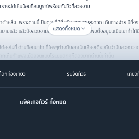
าเราจะได้เห็นป้อมที่สมบูรณ์พร้อมกับวิวที่สวยงาม
ปาต๋าหลิ่ง เพราะด่านนี้เป็นด่านที่มีสิ่งอำนวยความสะดวก เดินทางง่าย มีทั้ง
แสดงทั้งหมด
แล้ว แล้วยังสวยงามไม่แพ้ที่ไหนๆ เพราะกำแพงตั้งอยู่บนเนินเขาทำให้ยิ
ต้องไปที่ ด่านซือหมาไถ ที่ใครๆต่างก็บอกเป็นเสียงเดียวกันว่ามันสวยกว่าด
ากเห็นกำแพงเมืองจีนแบบโรแมนติกๆก็ต้องมาที่ด่านนี้เท่านั้น
็อกท่องเที่ยว
รับจัดทัวร์
เกี่ยว
แพ็คเกจทัวร์ ทั้งหมด