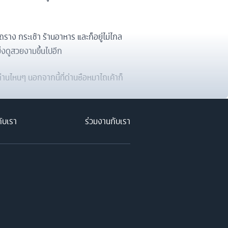
รถราง กระเช้า ร้านอาหาร และก็อยู่ไม่ไกล
่งดูสวยงามขึ้นไปอีก
่านไหนๆ นอกจากนี้ที่ด่านซือหมาไถเค้าก็
กับเรา
ร่วมงานกับเรา