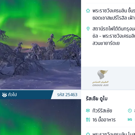
พระราชวังเครมลิน ขึ้นร
ยอดเขาสแปร์โรฮิล เฝ
สถานีรถไฟใต้ดินกรุงมอ
ซิล - พระราชวังเครมลิน
สวนซายาร์ดเย
ทั่วไป
รหัส
25463
รัสเซีย ดูไบ
ทัวร์
รัสเซีย
16
มื้ออาหาร
พระราชวังเครมลิน โบสถ