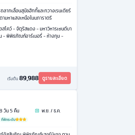
ถลากเลื่อนสุนัขฮักกี้และกวางเรนเดียร์
้าตามหาแสงเหนือในนภาราตรี
สโคว์ - จัตุรัสแดง - มหาวิหารเซนต์บา
 - พิพิธภัณฑ์อาร์เมอรี่ - ห้างกุม -
89,988
ดูรายละเอียด
เริ่มต้น
8
วัน
5
คืน
พ.ย. / ธ.ค.
ที่พักระดับ
์อัสสัมชัญ พิพิธภัณฑ์เฮอร์มิเทจ ตาม