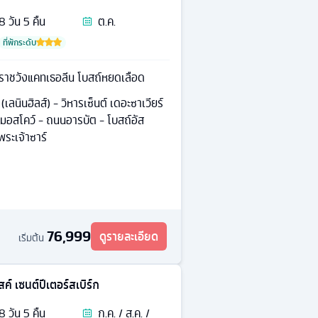
8
วัน
5
คืน
ต.ค.
ที่พักระดับ
ระราชวังแคทเธอลีน โบสถ์หยดเลือด
(เลนินฮิลส์) - วิหารเซ็นต์ เดอะซาเวียร์
งมอสโคว์ - ถนนอารบัต - โบสถ์อัส
ระเจ้าซาร์
76,999
ดูรายละเอียด
เริ่มต้น
สค์ เซนต์ปีเตอร์สเบิร์ก
8
วัน
5
คืน
ก.ค. / ส.ค. /