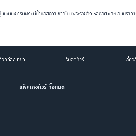
อยู่บนเนินเขาริมฝั่งแม่น้ำมอสควา ภายในมีพระราชวัง หอคอย และป้อมปราการ 
็อกท่องเที่ยว
รับจัดทัวร์
เกี่ยว
แพ็คเกจทัวร์ ทั้งหมด