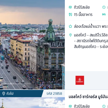
ทัวร์
รัสเซีย
15
มื้ออาหาร
ล่องเรือแม่น้ำเนวา พ
มอสโคว์ - สแปร์โรว์ฮิล 
- สถานีรถไฟใต้ดินกรุ
สัมชัญมอสโคว - ระฆังพ
ทั่วไป
รหัส
21858
มอสโคว์ ซาร์กอร์ส มูร์มัน
ทัวร์
รัสเซีย