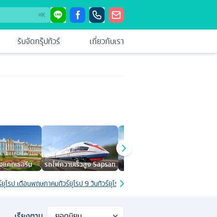
⌘
K
รับจัดกรุ๊ปทัวร์
เกี่ยวกับเรา
ังแคทเธอรีน
รถไฟความเร็วสูง Sapsan
วิหารเซ็นต์ เดอะซาเวียร์
สถาน
ร์ยุโรป เดือนพฤษภาคม
ทัวร์ยุโรป 9 วัน
ทัวร์ยุโรป 7 วัน
ทัวร์ยุโรป เดือนมกราคม
ทัวร์ยุ
เรียงตาม