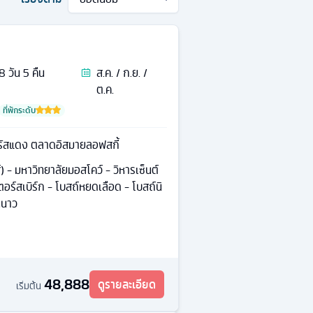
8
วัน
5
คืน
ส.ค. / ก.ย. /
ต.ค.
ที่พักระดับ
ุรัสแดง ตลาดอิสมายลอฟสกี้
ส์) - มหาวิทยาลัยมอสโคว์ - วิหารเซ็นต์
เตอร์สเบิร์ก - โบสถ์หยดเลือด - โบสถ์นิ
หนาว
48,888
ดูรายละเอียด
เริ่มต้น