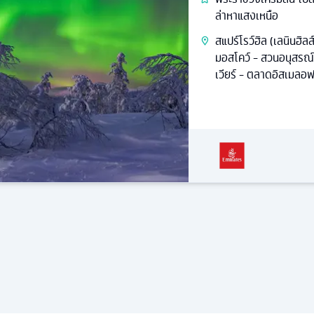
ล่าหาแสงเหนือ
สแปร์โรว์ฮิล (เลนินฮิล
มอสโคว์ - สวนอนุสรณ์
เวียร์ - ตลาดอิสเมลอฟ