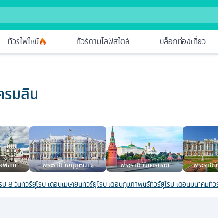
ทัวร์ไฟไหม้
ทัวร์ตามไลฟ์สไตล์
บล็อกท่องเที่ยว
เครมลิน
อฟสกี้
พระราชวังฤดูหนาว
พระราชวังเครมลิน
พระราชว
โรป 8 วัน
ทัวร์ยุโรป เดือนเมษายน
ทัวร์ยุโรป เดือนกุมภาพันธ์
ทัวร์ยุโรป เดือนมีนาคม
ทัว