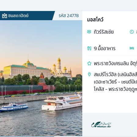
ชมสถาปัตย์
รหัส
24778
มอสโคว์
ทัวร์
รัสเซีย
9
มื้ออาหาร
พระราชวังเครมลิน จัต
สแปร์โรว์ฮิล (เลนินฮิล
เดอะซาเวียร์ - เซนต์ปี
โคลัส - พระราชวังฤดู