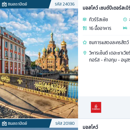
ชมสถาปัตย์
รหัส
24036
มอสโคว์ เซนต์ปีเตอร์สเบิร
ทัวร์
รัสเซีย
16
มื้ออาหาร
ชมการแสดงละครสัตว์ 
วิหารเซ็นต์ เดอะซาเวียร
กอร์ส - ห้างกุม - อนุ
ชมสถาปัตย์
รหัส
20180
มอสโคว์