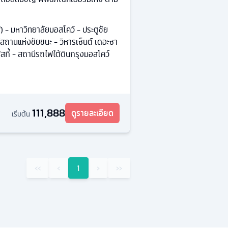
ส์) - มหาวิทยาลัยมอสโคว์ - ประตูชัย
สถานแห่งชัยชนะ - วิหารเซ็นต์ เดอะซา
สกี้ - สถานีรถไฟใต้ดินกรุงมอสโคว์
111,888
ดูรายละเอียด
เริ่มต้น
‹‹
‹
1
›
››