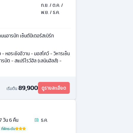
ก.ย. / ต.ค. /
พ.ย. / ธ.ค.
นอารบัท เซ็นต์ปีเตอร์สเบิร์ก
- หอระฆังอีวาน - มอสโคว์ - วิหารเซ็น
รบัต - สแปร์โรว์ฮิล (เลนินฮิลส์) -
89,900
ดูรายละเอียด
เริ่มต้น
7
วัน
6
คืน
ธ.ค.
ที่พักระดับ