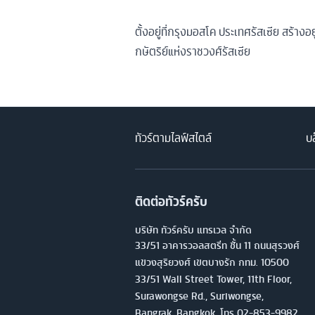
ตั้งอยู่ที่กรุงมอสโค ประเทศรัสเซีย สร้าง
กษัตริย์แห่งราชวงศ์รัสเซีย
ทัวร์ตามไลฟ์สไตล์
บล
ติดต่อทัวร์ครับ
บริษัท ทัวร์ครับ แทรเวล จำกัด
33/51 อาคารวอลสตรีท ชั้น 11 ถนนสุรวงศ์
แขวงสุริยวงศ์ เขตบางรัก กทม. 10500
33/51 Wall Street Tower, 11th Floor,
Surawongse Rd., Suriwongse,
Bangrak, Bangkok. โทร
02-853-9982