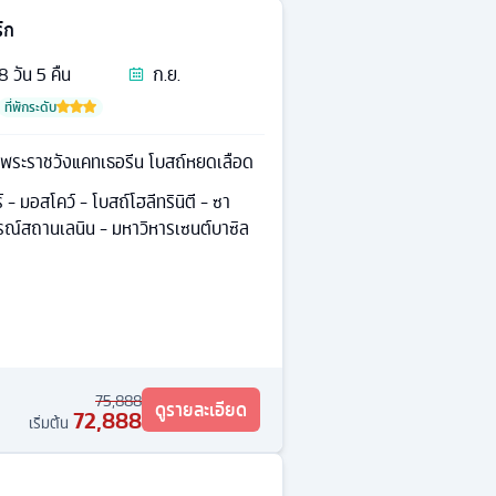
์ก
8
วัน
5
คืน
ก.ย.
ที่พักระดับ
พระราชวังแคทเธอรีน โบสถ์หยดเลือด
์ - มอสโคว์ - โบสถ์โฮลีทรินิตี - ซา
สรณ์สถานเลนิน - มหาวิหารเซนต์บาซิล
75,888
ดูรายละเอียด
72,888
เริ่มต้น