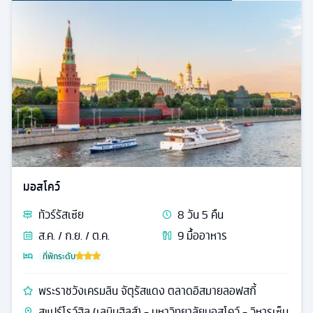
มอสโคว์
ทัวร์
รัสเซีย
8
วัน
5
คืน
ส.ค. / ก.ย. / ต.ค.
9
มื้ออาหาร
ที่พักระดับ
พระราชวังเครมลิน จัตุรัสแดง ตลาดอิสมายลอฟสกี้
สแปร์โรว์ฮิล (เลนินฮิลส์) - มหาวิทยาลัยมอสโคว์ - วิหารเซ็น