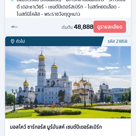
ต์ เดอะซาเวียร์ - เซนต์ปีเตอร์สเบิร์ก - โบสถ์หยดเลือด -
โบสถ์นิโคลัส - พระราชวังฤดูหนาว
48,888
ดูรายละเอียด
เริ่มต้น
ทั่วไป
รหัส
21858
มอสโคว์ ซาร์กอร์ส มูร์มันสค์ เซนต์ปีเตอร์สเบิร์ก