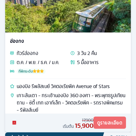
ฮ่องกง
ทัวร์
ฮ่องกง
3
วัน
2
คืน
ต.ค. / พ.ย. / ธ.ค. / ม.ค.
5
มื้ออาหาร
ที่พักระดับ
นองปิง รีพลัสเบย์ วิคตอเรียพีค Avenue of Stars
เกาะลันเตา - กระเช้านองปิง 360 องศา - พระพุทธรูปเทียน
ถาน - ซิตี้ เกท เอาท์เล็ท - วิคตอเรียพีค - รถรางพีคแทรม
- รีพัลส์เบย์
17,900
ดูรายละเอียด
15,900
เริ่มต้น