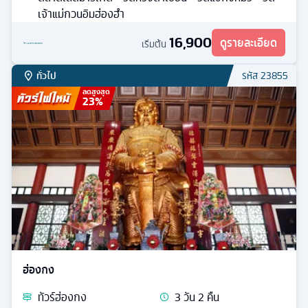
เจ้าแม่กวนอิมฮ่องฮำ
16,900
ดูรายละเอียด
เริ่มต้น
ทั่วไป
รหัส
23855
ลดสูงสุด
23
%
ฮ่องกง
ทัวร์
ฮ่องกง
3
วัน
2
คืน