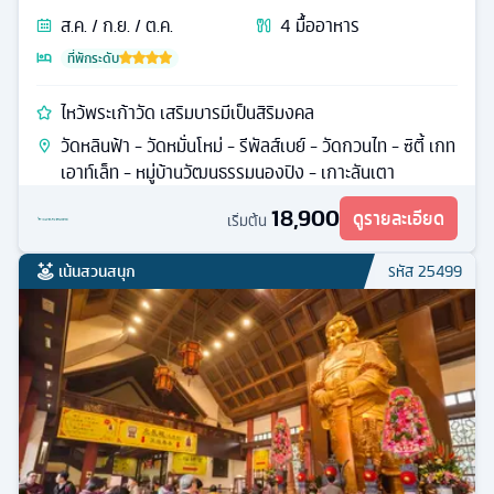
ส.ค. / ก.ย. / ต.ค.
4
มื้ออาหาร
ที่พักระดับ
ไหว้พระเก้าวัด เสริมบารมีเป็นสิริมงคล
วัดหลินฟ้า - วัดหมั่นโหม่ - รีพัลส์เบย์ - วัดกวนไท - ซิตี้ เกท
เอาท์เล็ท - หมู่บ้านวัฒนธรรมนองปิง - เกาะลันเตา
18,900
ดูรายละเอียด
เริ่มต้น
เน้นสวนสนุก
รหัส
25499