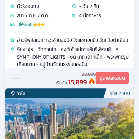
ทัวร์
ฮ่องกง
3
วัน
2
คืน
ส.ค. / ก.ย. / ต.ค.
4
มื้ออาหาร
ที่พักระดับ
อ่าวรีพลัสเบย์ กระเช้านอนปิง วัดแชกงหมิว วัดหวังต้าเซียน
จิมซาจุ่ย - วัดกวนไท - องค์เจ้าแม่กวนอิมรีพัสเบย์ - A
SYMPHONY OF LIGHTS - ซิตี้ เกท เอาท์เล็ท - พระพุทธรูป
เทียนถาน - หมู่บ้านวัฒนธรรมนองปิง
20,899
ดูรายละเอียด
15,899
เริ่มต้น
ทั่วไป
รหัส
21970