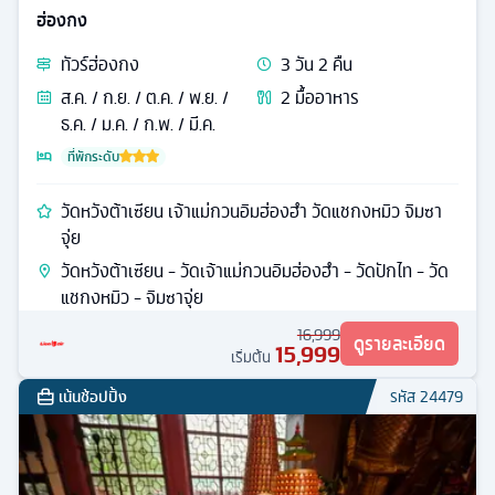
ฮ่องกง
ทัวร์
ฮ่องกง
3
วัน
2
คืน
ส.ค. / ก.ย. / ต.ค. / พ.ย. /
2
มื้ออาหาร
ธ.ค. / ม.ค. / ก.พ. / มี.ค.
ที่พักระดับ
วัดหวังต้าเซียน เจ้าแม่กวนอิมฮ่องฮำ วัดแชกงหมิว จิมซา
จุ่ย
วัดหวังต้าเซียน - วัดเจ้าแม่กวนอิมฮ่องฮำ - วัดปักไท - วัด
แชกงหมิว - จิมซาจุ่ย
16,999
ดูรายละเอียด
15,999
เริ่มต้น
เน้นช้อปปิ้ง
รหัส
24479