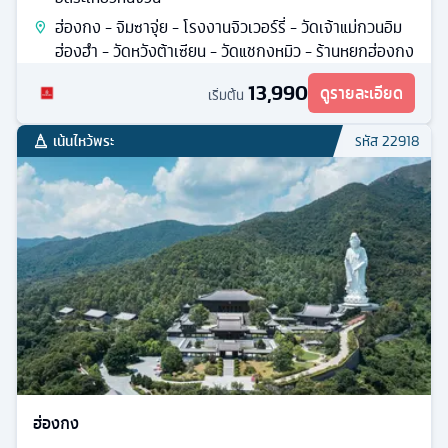
ฮ่องกง - จิมซาจุ่ย - โรงงานจิวเวอร์รี่ - วัดเจ้าแม่กวนอิม
ฮ่องฮำ - วัดหวังต้าเซียน - วัดแชกงหมิว - ร้านหยกฮ่องกง
13,990
ดูรายละเอียด
เริ่มต้น
เน้นไหว้พระ
รหัส
22918
ฮ่องกง