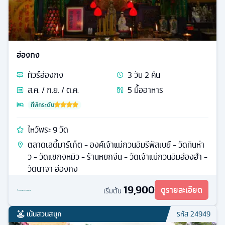
ฮ่องกง
ทัวร์
ฮ่องกง
3
วัน
2
คืน
ส.ค. / ก.ย. / ต.ค.
5
มื้ออาหาร
ที่พักระดับ
ไหว้พระ 9 วัด
ตลาดเลดี้มาร์เก็ต - องค์เจ้าแม่กวนอิมรีพัสเบย์ - วัดทินห่า
ว - วัดแชกงหมิว - ร้านหยกจีน - วัดเจ้าแม่กวนอิมฮ่องฮำ -
วัดนาจา ฮ่องกง
19,900
ดูรายละเอียด
เริ่มต้น
เน้นสวนสนุก
รหัส
24949