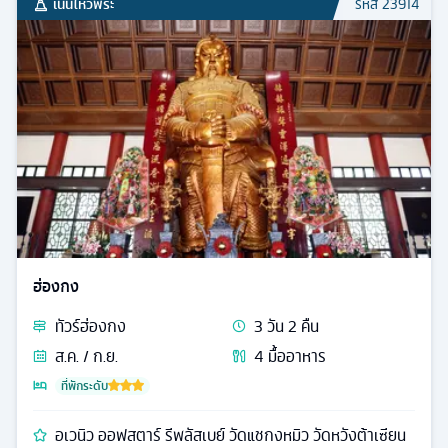
เน้นไหว้พระ
รหัส
23914
ฮ่องกง
ทัวร์
ฮ่องกง
3
วัน
2
คืน
ส.ค. / ก.ย.
4
มื้ออาหาร
ที่พักระดับ
อเวนิว ออฟสตาร์ รีพลัสเบย์ วัดแชกงหมิว วัดหวังต้าเซียน