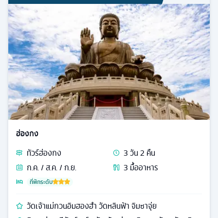
ฮ่องกง
ทัวร์
ฮ่องกง
3
วัน
2
คืน
ก.ค. / ส.ค. / ก.ย.
3
มื้ออาหาร
ที่พักระดับ
วัดเจ้าแม่กวนอิมฮองฮำ วัดหลินฟ้า จิมซาจุ่ย