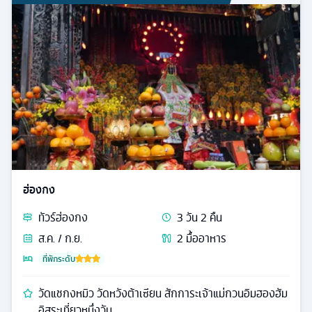
ฮ่องกง
ทัวร์
ฮ่องกง
3
วัน
2
คืน
ส.ค. / ก.ย.
2
มื้ออาหาร
ที่พักระดับ
วัดแชกงหมิว วัดหวังต้าเซียน สักการะเจ้าแม่กวนอิมฮองฮัม
อิสระเที่ยวหนึ่งวัน