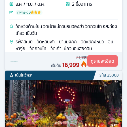
ส.ค. / ก.ย. / ต.ค.
2
มื้ออาหาร
ที่พักระดับ
วัดหวังต้าเซียน วัดเจ้าแม่กวนอิมฮองฮำ วัดกวนไท อิสะท่อง
เที่ยวหนึ่งวัน
รีพัลส์เบย์ - วัดหลินฟ้า - ย่านมงก๊ก - วัดแชกงหมิว - จิม
ซาจุ่ย - วัดกวนไท - วัดเจ้าแม่กวนอิมฮองฮัม
21,999
ดูรายละเอียด
16,999
เริ่มต้น
เน้นไหว้พระ
รหัส
25303