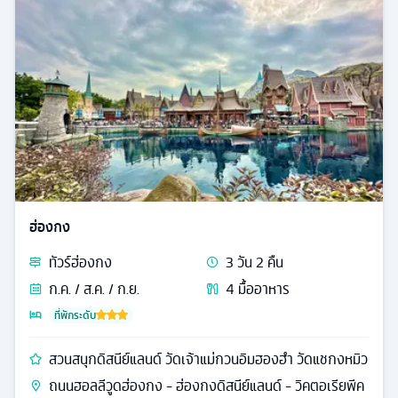
ฮ่องกง
ทัวร์
ฮ่องกง
3
วัน
2
คืน
ก.ค. / ส.ค. / ก.ย.
4
มื้ออาหาร
ที่พักระดับ
สวนสนุกดิสนีย์แลนด์ วัดเจ้าแม่กวนอิมฮองฮำ วัดแชกงหมิว
ถนนฮอลลีวูดฮ่องกง - ฮ่องกงดิสนีย์แลนด์ - วิคตอเรียพีค