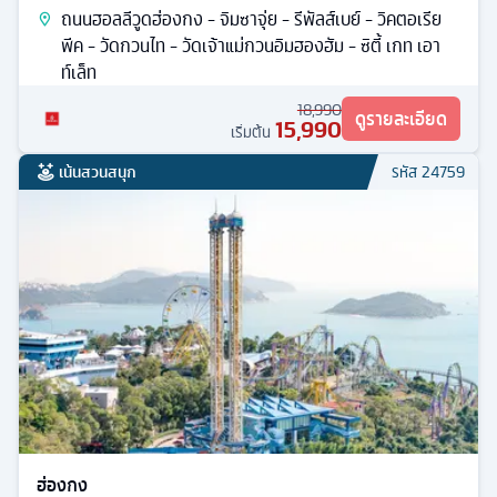
ถนนฮอลลีวูดฮ่องกง - จิมซาจุ่ย - รีพัลส์เบย์ - วิคตอเรีย
พีค - วัดกวนไท - วัดเจ้าแม่กวนอิมฮองฮัม - ซิตี้ เกท เอา
ท์เล็ท
18,990
ดูรายละเอียด
15,990
เริ่มต้น
เน้นสวนสนุก
รหัส
24759
ฮ่องกง