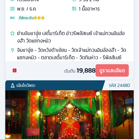
พ.ย. / ธ.ค.
1
มื้ออาหาร
ที่พักระดับ
ย่านจิมซาจุุ่ย เลดี้มาร์เก็ต อ่าวรีพลัสเบย์ เจ้าแม่กวนอิมฮ่อ
งฮำ วัดแชกงหมิว
จิมซาจุ่ย - วัดหวังต้าเซียน - วัดเจ้าแม่กวนอิมฮ่องฮำ - วัด
แชกงหมิว - ตลาดเลดี้มาร์เก็ต - วัดทินห่าว - รีพัลส์เบย์
19,888
ดูรายละเอียด
เริ่มต้น
เน้นไหว้พระ
รหัส
24480