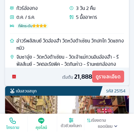
ทัวร์
ฮ่องกง
3
วัน
2
คืน
ต.ค. / ธ.ค.
5
มื้ออาหาร
ที่พักระดับ
อ่าวรีพลัสเบย์ วัดฮ่องฮำ วัดหวังต้าเซียน วักปกไท วัดแชกง
หมิว
จิมซาจุ่ย - วัดหวังต้าเซียน - วัดเจ้าแม่กวนอิมฮ่องฮำ - รี
พัลส์เบย์ - วิคตอเรียพีค - วัดทินห่าว - ร้านหยกฮ่องกง
21,888
ดูรายละเอียด
เริ่มต้น
เน้นสวนสนุก
รหัส
25154
เรียงตาม
ตัวช่วยค้นหา
โทรถาม
คุยไลน์