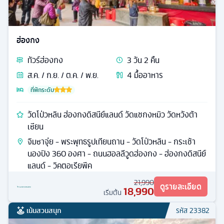
ฮ่องกง
ทัวร์
ฮ่องกง
3
วัน
2
คืน
ส.ค. / ก.ย. / ต.ค. / พ.ย.
4
มื้ออาหาร
ที่พักระดับ
วัดโป่วหลิน ฮ่องกงดิสนีย์แลนด์ วัดแชกงหมิว วัดหวังต้า
เซียน
จิมซาจุ่ย - พระพุทธรูปเทียนถาน - วัดโป่วหลิน - กระเช้า
นองปิง 360 องศา - ถนนฮอลลีวูดฮ่องกง - ฮ่องกงดิสนีย์
แลนด์ - วิคตอเรียพีค
21,990
ดูรายละเอียด
18,990
เริ่มต้น
เน้นสวนสนุก
รหัส
23382