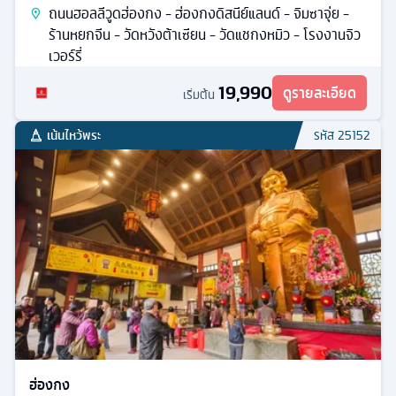
ถนนฮอลลีวูดฮ่องกง - ฮ่องกงดิสนีย์แลนด์ - จิมซาจุ่ย -
ร้านหยกจีน - วัดหวังต้าเซียน - วัดแชกงหมิว - โรงงานจิว
เวอร์รี่
19,990
ดูรายละเอียด
เริ่มต้น
เน้นไหว้พระ
รหัส
25152
ฮ่องกง