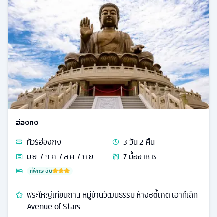
ฮ่องกง
ทัวร์
ฮ่องกง
3
วัน
2
คืน
มิ.ย. / ก.ค. / ส.ค. / ก.ย.
7
มื้ออาหาร
ที่พักระดับ
พระใหญ่เทียนถาน หมู่บ้านวัฒนธรรม ห้างซิตี้เกต เอาท์เล็ท
Avenue of Stars