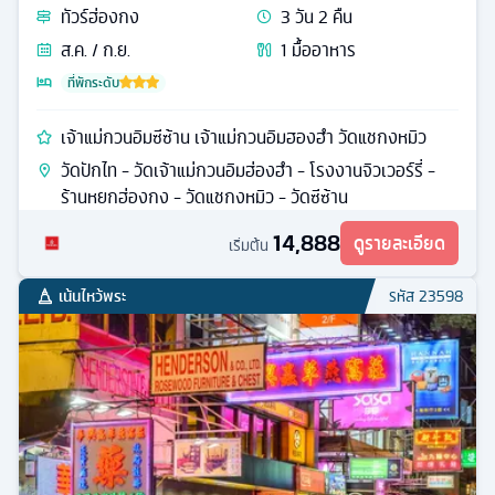
ทัวร์
ฮ่องกง
3
วัน
2
คืน
ส.ค. / ก.ย.
1
มื้ออาหาร
ที่พักระดับ
เจ้าแม่กวนอิมซีซ้าน เจ้าแม่กวนอิมฮองฮำ วัดแชกงหมิว
วัดปักไท - วัดเจ้าแม่กวนอิมฮ่องฮำ - โรงงานจิวเวอร์รี่ -
ร้านหยกฮ่องกง - วัดแชกงหมิว - วัดซีซ้าน
14,888
ดูรายละเอียด
เริ่มต้น
เน้นไหว้พระ
รหัส
23598