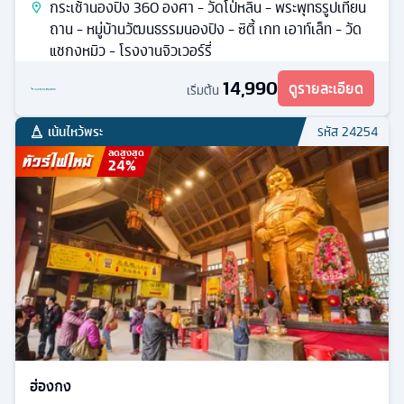
กระเช้านองปิง 360 องศา - วัดโป่หลิน - พระพุทธรูปเทียน
ถาน - หมู่บ้านวัฒนธรรมนองปิง - ซิตี้ เกท เอาท์เล็ท - วัด
แชกงหมิว - โรงงานจิวเวอร์รี่
14,990
ดูรายละเอียด
เริ่มต้น
เน้นไหว้พระ
รหัส
24254
ลดสูงสุด
24
%
ฮ่องกง