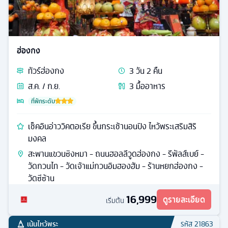
ฮ่องกง
ทัวร์
ฮ่องกง
3
วัน
2
คืน
ส.ค. / ก.ย.
3
มื้ออาหาร
ที่พักระดับ
เช็คอินอ่าววิคตอเรีย ขึ้นกระเช้านอนปิง ไหว้พระเสริมสิริ
มงคล
สะพานแขวนซิงหมา - ถนนฮอลลีวูดฮ่องกง - รีพัลส์เบย์ -
วัดกวนไท - วัดเจ้าแม่กวนอิมฮองฮัม - ร้านหยกฮ่องกง -
วัดซีซ้าน
16,999
ดูรายละเอียด
เริ่มต้น
เน้นไหว้พระ
รหัส
21863