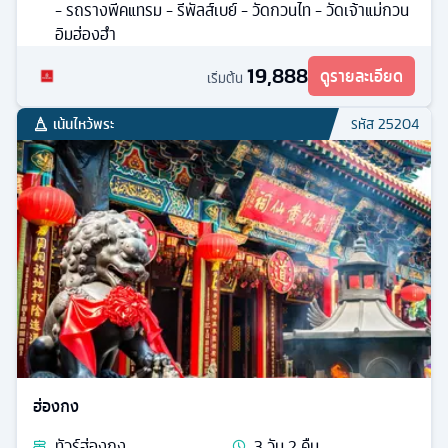
- รถรางพีคแทรม - รีพัลส์เบย์ - วัดกวนไท - วัดเจ้าแม่กวน
อิมฮ่องฮำ
19,888
ดูรายละเอียด
เริ่มต้น
เน้นไหว้พระ
รหัส
25204
ฮ่องกง
ทัวร์
ฮ่องกง
3
วัน
2
คืน