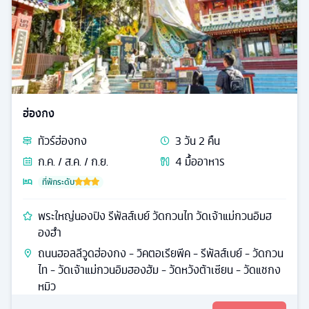
ฮ่องกง
ทัวร์
ฮ่องกง
3
วัน
2
คืน
ก.ค. / ส.ค. / ก.ย.
4
มื้ออาหาร
ที่พักระดับ
พระใหญ่นองปิง รีพัลส์เบย์ วัดกวนไท วัดเจ้าแม่กวนอิมฮ
องฮำ
ถนนฮอลลีวูดฮ่องกง - วิคตอเรียพีค - รีพัลส์เบย์ - วัดกวน
ไท - วัดเจ้าแม่กวนอิมฮองฮัม - วัดหวังต้าเซียน - วัดแชกง
หมิว