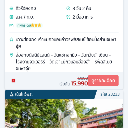
ทัวร์
ฮ่องกง
3
วัน
2
คืน
ส.ค. / ก.ย.
2
มื้ออาหาร
ที่พักระดับ
เกาะฮ่องกง เจ้าแม่กวนอิมอ่าวรีพลัสเบย์ ช้อปปิ้งย่านจิมซา
จุ่ย
ฮ่องกงดิสนีย์แลนด์ - วัดแชกงหมิว - วัดหวังต้าเซียน -
โรงงานจิวเวอร์รี่ - วัดเจ้าแม่กวนอิมฮ่องฮำ - รีพัลส์เบย์ -
จิมซาจุ่ย
17,990
ดูรายละเอียด
15,990
เริ่มต้น
เน้นไหว้พระ
รหัส
23233