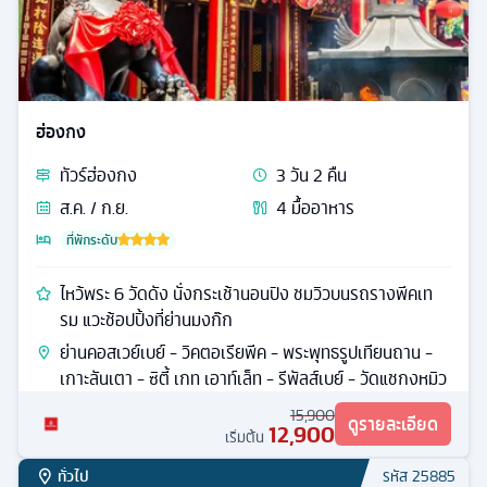
ฮ่องกง
ทัวร์
ฮ่องกง
3
วัน
2
คืน
ส.ค. / ก.ย.
4
มื้ออาหาร
ที่พักระดับ
ไหว้พระ 6 วัดดัง นั่งกระเช้านอนปิง ชมวิวบนรถรางพีคเท
รม แวะช้อปปิ้งที่ย่านมงก๊ก
ย่านคอสเวย์เบย์ - วิคตอเรียพีค - พระพุทธรูปเทียนถาน -
เกาะลันเตา - ซิตี้ เกท เอาท์เล็ท - รีพัลส์เบย์ - วัดแชกงหมิว
15,900
ดูรายละเอียด
12,900
เริ่มต้น
ทั่วไป
รหัส
25885