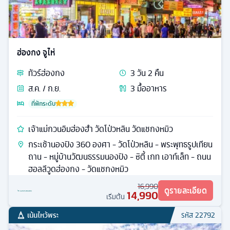
ฮ่องกง จูไห่
ทัวร์
ฮ่องกง
3
วัน
2
คืน
ส.ค. / ก.ย.
3
มื้ออาหาร
ที่พักระดับ
เจ้าแม่กวนอิมฮ่องฮำ วัดโป่วหลิน วัดแชกงหมิว
กระเช้านองปิง 360 องศา - วัดโป่วหลิน - พระพุทธรูปเทียน
ถาน - หมู่บ้านวัฒนธรรมนองปิง - ซิตี้ เกท เอาท์เล็ท - ถนน
ฮอลลีวูดฮ่องกง - วัดแชกงหมิว
16,990
ดูรายละเอียด
14,990
เริ่มต้น
เน้นไหว้พระ
รหัส
22792