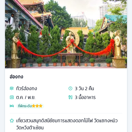
ฮ่องกง
ทัวร์
ฮ่องกง
3
วัน
2
คืน
ต.ค. / พ.ย.
3
มื้ออาหาร
ที่พักระดับ
เที่ยวสวนสนุกดิสนีย์ชมการแสดงดอกไม้ไฟ วัดแชกงหมิว
วัดหวังต้าเซียน