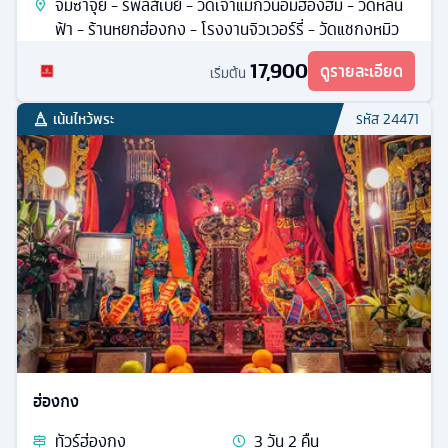
จิมซาจุ่ย - รีพัลส์เบย์ - วัดเจ้าแม่กวนอิมฮองฮัม - วัดหลิน
ฟ้า - ร้านหยกฮ่องกง - โรงงานจิวเวอร์รี่ - วัดแชกงหมิว
17,900
ดูรายละเอียด
เริ่มต้น
เน้นไหว้พระ
รหัส
24471
ฮ่องกง
ทัวร์
ฮ่องกง
3
วัน
2
คืน