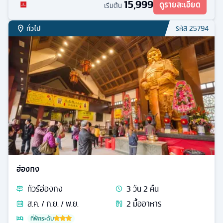
15,999
ดูรายละเอียด
เริ่มต้น
ทั่วไป
รหัส
25794
ฮ่องกง
ทัวร์
ฮ่องกง
3
วัน
2
คืน
ส.ค. / ก.ย. / พ.ย.
2
มื้ออาหาร
ที่พักระดับ