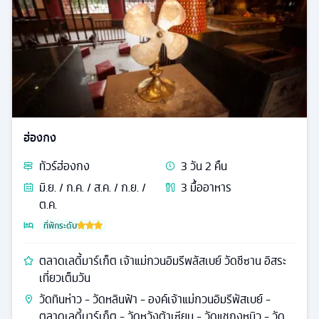
ฮ่องกง
ทัวร์
ฮ่องกง
3
วัน
2
คืน
มิ.ย. / ก.ค. / ส.ค. / ก.ย. /
3
มื้ออาหาร
ต.ค.
ที่พักระดับ
ตลาดเลดี้มาร์เก็ต เจ้าแม่กวนอิมรีพลัสเบย์ วัดชีซาน อิสระ
เที่ยวเต็มวัน
วัดทินห่าว - วัดหลินฟ้า - องค์เจ้าแม่กวนอิมรีพัสเบย์ -
ตลาดเลดี้มาร์เก็ต - วัดหวังต้าเซียน - วัดแชกงหมิว - วัด