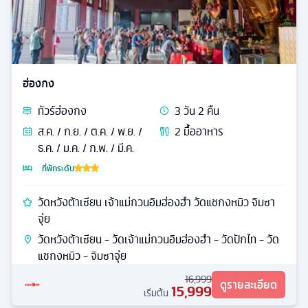
ฮ่องกง
ทัวร์
ฮ่องกง
3
วัน
2
คืน
ส.ค. / ก.ย. / ต.ค. / พ.ย. /
2
มื้ออาหาร
ธ.ค. / ม.ค. / ก.พ. / มี.ค.
ที่พักระดับ
วัดหวังต้าเซียน เจ้าแม่กวนอิมฮ่องฮำ วัดแชกงหมิว จิมซา
จุ่ย
วัดหวังต้าเซียน - วัดเจ้าแม่กวนอิมฮ่องฮำ - วัดปักไท - วัด
แชกงหมิว - จิมซาจุ่ย
16,999
ดูรายละเอียด
15,999
เริ่มต้น