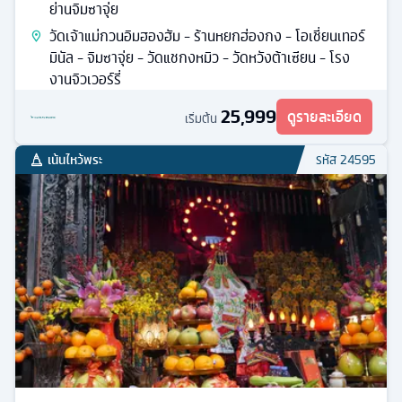
ย่านจิมซาจุ่ย
วัดเจ้าแม่กวนอิมฮองฮัม - ร้านหยกฮ่องกง - โอเชี่ยนเทอร์
มินัล - จิมซาจุ่ย - วัดแชกงหมิว - วัดหวังต้าเซียน - โรง
งานจิวเวอร์รี่
25,999
ดูรายละเอียด
เริ่มต้น
เน้นไหว้พระ
รหัส
24595