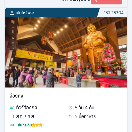
เน้นไหว้พระ
รหัส
25304
ฮ่องกง
ทัวร์
ฮ่องกง
5
วัน
4
คืน
ส.ค. / ก.ย.
5
มื้ออาหาร
ที่พักระดับ