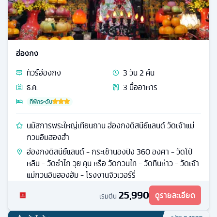
ฮ่องกง
ทัวร์
ฮ่องกง
3
วัน
2
คืน
ธ.ค.
3
มื้ออาหาร
ที่พักระดับ
นมัสการพระใหญ่เทียนถาน ฮ่องกงดิสนีย์แลนด์ วัดเจ้าแม่
กวนอิมฮองฮำ
ฮ่องกงดิสนีย์แลนด์ - กระเช้านองปิง 360 องศา - วัดโป่
หลิน - วัดซำไก วุย คุน หรือ วัดกวนไท - วัดทินห่าว - วัดเจ้า
แม่กวนอิมฮองฮัม - โรงงานจิวเวอร์รี่
25,990
ดูรายละเอียด
เริ่มต้น