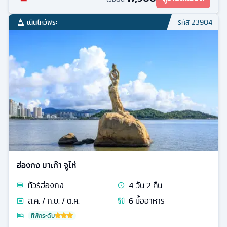
เน้นไหว้พระ
รหัส
23904
ฮ่องกง มาเก๊า จูไห่
ทัวร์
ฮ่องกง
4
วัน
2
คืน
ส.ค. / ก.ย. / ต.ค.
6
มื้ออาหาร
ที่พักระดับ