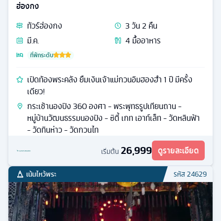
ฮ่องกง
ทัวร์
ฮ่องกง
3
วัน
2
คืน
มี.ค.
4
มื้ออาหาร
ที่พักระดับ
เปิดท้องพระคลัง ยืมเงินเจ้าแม่กวนอิมฮองฮำ 1 ปี มีครั้ง
เดียว!
กระเช้านองปิง 360 องศา - พระพุทธรูปเทียนถาน -
หมู่บ้านวัฒนธรรมนองปิง - ซิตี้ เกท เอาท์เล็ท - วัดหลินฟ้า
- วัดทินห่าว - วัดกวนไท
26,999
ดูรายละเอียด
เริ่มต้น
เน้นไหว้พระ
รหัส
24629