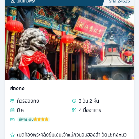
เน้นไหว้พระ
รหัส
24525
ฮ่องกง
ทัวร์
ฮ่องกง
3
วัน
2
คืน
มี.ค.
4
มื้ออาหาร
ที่พักระดับ
เปิดท้องพระคลังยืมเงินเจ้าแม่กวนอิมฮองฮำ วัดแชกงหมิว