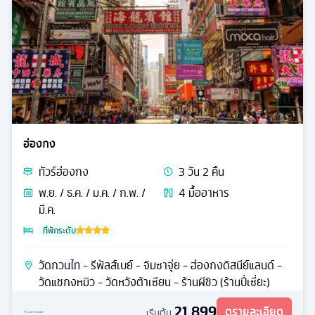
ฮ่องกง
ทัวร์
ฮ่องกง
3
วัน
2
คืน
พ.ย. / ธ.ค. / ม.ค. / ก.พ. /
4
มื้ออาหาร
มี.ค.
ที่พักระดับ
วัดกวนไท - รีพัลส์เบย์ - จิมซาจุ่ย - ฮ่องกงดิสนีย์แลนด์ -
วัดแชกงหมิว - วัดหวังต้าเซียน - ร้านผีชิว (ร้านปี่เซี่ยะ)
21,899
ดูรายละเอียด
เริ่มต้น