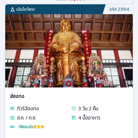
เน้นไหว้พระ
รหัส
23914
ฮ่องกง
ทัวร์
ฮ่องกง
3
วัน
2
คืน
ส.ค. / ก.ย.
4
มื้ออาหาร
ที่พักระดับ