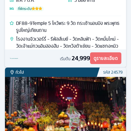
ส.ค. / ต.ค.
5
มื้ออาหาร
ที่พักระดับ
DF88-9Temple 5 ไหว้พระ 9 วัด กระเช้านอนปิง พระพุทธ
รูปใหญ่เทียนถาน
โรงงานจิวเวอร์รี่ - รีพัลส์เบย์ - วัดหลินฟ้า - วัดหมั่นโหม่ -
วัดเจ้าแม่กวนอิมฮองฮัม - วัดหวังต้าเซียน - วัดแชกงหมิว
24,999
ดูรายละเอียด
เริ่มต้น
ทั่วไป
รหัส
24579