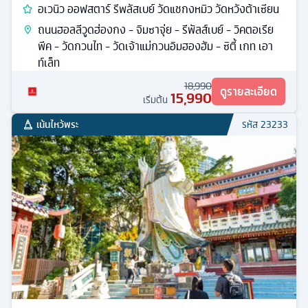
อเวนิว ออฟสตาร์ รีพลัสเบย์ วัดแชกงหมิว วัดหวังต้าเซียน
ถนนฮอลลีวูดฮ่องกง - จิมซาจุ่ย - รีพัลส์เบย์ - วิคตอเรีย
พีค - วัดกวนไท - วัดเจ้าแม่กวนอิมฮองฮัม - ซิตี้ เกท เอา
ท์เล็ท
18,990
ดูรายละเอียด
15,990
เริ่มต้น
เน้นไหว้พระ
รหัส
23233