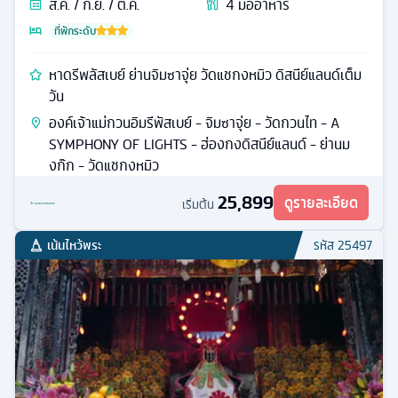
ส.ค. / ก.ย. / ต.ค.
4
มื้ออาหาร
ที่พักระดับ
หาดรีพลัสเบย์ ย่านจิมซาจุ่ย วัดแชกงหมิว ดิสนีย์แลนด์เต็ม
วัน
องค์เจ้าแม่กวนอิมรีพัสเบย์ - จิมซาจุ่ย - วัดกวนไท - A
SYMPHONY OF LIGHTS - ฮ่องกงดิสนีย์แลนด์ - ย่านม
งก๊ก - วัดแชกงหมิว
25,899
ดูรายละเอียด
เริ่มต้น
เน้นไหว้พระ
รหัส
25497