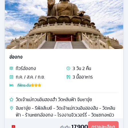
ฮ่องกง
ทัวร์
ฮ่องกง
3
วัน
2
คืน
ก.ค. / ส.ค. / ก.ย.
3
มื้ออาหาร
ที่พักระดับ
วัดเจ้าแม่กวนอิมฮองฮำ วัดหลินฟ้า จิมซาจุ่ย
จิมซาจุ่ย - รีพัลส์เบย์ - วัดเจ้าแม่กวนอิมฮองฮัม - วัดหลิน
ฟ้า - ร้านหยกฮ่องกง - โรงงานจิวเวอร์รี่ - วัดแชกงหมิว
17,900
ดูรายละเอียด
เริ่มต้น