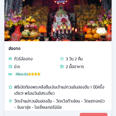
ฮ่องกง
ทัวร์
ฮ่องกง
3
วัน
2
คืน
มี.ค.
2
มื้ออาหาร
ที่พักระดับ
พิธีเปิดท้องพระคลังยืมเงินเจ้าแม่กวนอิมฮองฮัม 1 ปีมีครั้ง
เดียว! พร้อมวันอิสระเที่ยว
วัดเจ้าแม่กวนอิมฮองฮัม - วัดหวังต้าเซียน - วัดแชกงหมิว
- จิมซาจุ่ย - โอเชี่ยนเทอร์มินัล