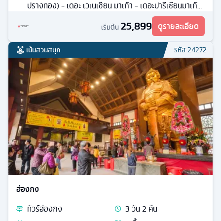
ปรางทอง) - เดอะ เวเนเชียน มาเก๊า - เดอะปารีเซียนมาเก๊า
- กระเช้านองปิง 360 องศา
25,899
ดูรายละเอียด
เริ่มต้น
เน้นสวนสนุก
รหัส
24272
ฮ่องกง
ทัวร์
ฮ่องกง
3
วัน
2
คืน