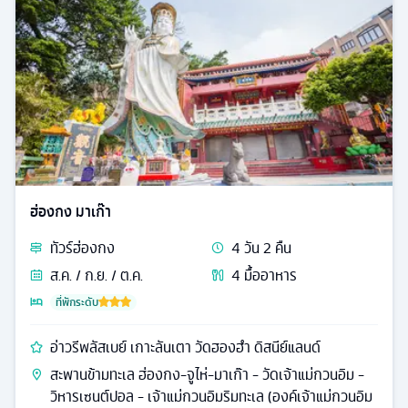
ฮ่องกง มาเก๊า
ทัวร์
ฮ่องกง
4
วัน
2
คืน
ส.ค. / ก.ย. / ต.ค.
4
มื้ออาหาร
ที่พักระดับ
อ่าวรีพลัสเบย์ เกาะลันเตา วัดฮองฮำ ดิสนีย์แลนด์
สะพานข้ามทะเล ฮ่องกง-จูไห่-มาเก๊า - วัดเจ้าแม่กวนอิม -
วิหารเซนต์ปอล - เจ้าแม่กวนอิมริมทะเล (องค์เจ้าแม่กวนอิม