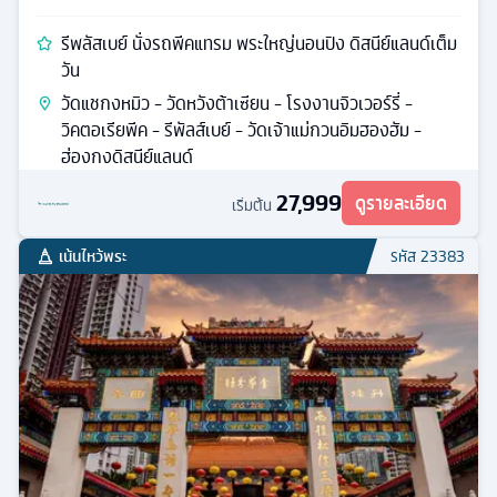
รีพลัสเบย์ นั่งรถพีคแทรม พระใหญ่นอนปิง ดิสนีย์แลนด์เต็ม
วัน
วัดแชกงหมิว - วัดหวังต้าเซียน - โรงงานจิวเวอร์รี่ -
วิคตอเรียพีค - รีพัลส์เบย์ - วัดเจ้าแม่กวนอิมฮองฮัม -
ฮ่องกงดิสนีย์แลนด์
27,999
ดูรายละเอียด
เริ่มต้น
เน้นไหว้พระ
รหัส
23383