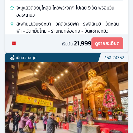
จะมูแล้วต้องมูให้สุด ไหว้พระจุกๆ ไปเลย 9 วัด พร้อมวัน
อิสระเที่ยว
สะพานแขวนซิงหมา - วิคตอเรียพีค - รีพัลส์เบย์ - วัดหลิน
ฟ้า - วัดหมั่นโหม่ - ร้านหยกฮ่องกง - วัดแชกงหมิว
21,999
ดูรายละเอียด
เริ่มต้น
เน้นสวนสนุก
รหัส
24352