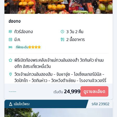
ฮ่องกง
ทัวร์
ฮ่องกง
3
วัน
2
คืน
มี.ค.
2
มื้ออาหาร
ที่พักระดับ
พิธีเปิดท้องพระคลังเจ้าแม่กวนอิมฮองฮำ วัดทินหัว ย่านม
งก๊ก อิสระเที่ยวหนึ่งวัน
วัดเจ้าแม่กวนอิมฮองฮัม - จิมซาจุ่ย - โอเชี่ยนเทอร์มินัล -
วัดปักไท - วัดทินห่าว - วัดหวังต้าเซียน - โรงงานจิวเวอร์รี่
24,999
ดูรายละเอียด
เริ่มต้น
เน้นไหว้พระ
รหัส
23902