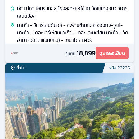
เจ้าแม่กวนอิมริมทะเล โรงละครหอไข่มุก วัดแชกงหมิว วิหาร
เซนต์ปอล
มาเก๊า - วิหารเซนต์ปอล - สะพานข้ามทะเล ฮ่องกง-จูไห่-
มาเก๊า - เดอะปารีเซียนมาเก๊า - เดอะ เวเนเชียน มาเก๊า - วัด
อาม่า (วัดเจ้าแม่ทับทิม) - เซนาโด้สแควร์
18,899
ดูรายละเอียด
เริ่มต้น
ทั่วไป
รหัส
23236