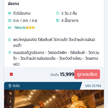
ฮ่องกง
ทัวร์
ฮ่องกง
3
วัน
2
คืน
ก.ค. / ส.ค. / ก.ย.
4
มื้ออาหาร
ที่พักระดับ
พระใหญ่นองปิง รีพัลส์เบย์ วัดกวนไท วัดเจ้าแม่กวนอิมฮ
องฮำ
ถนนฮอลลีวูดฮ่องกง - วิคตอเรียพีค - รีพัลส์เบย์ - วัดกวน
ไท - วัดเจ้าแม่กวนอิมฮองฮัม - วัดหวังต้าเซียน - วัดแชกง
หมิว
15,999
ดูรายละเอียด
เริ่มต้น
ทั่วไป
รหัส
25794