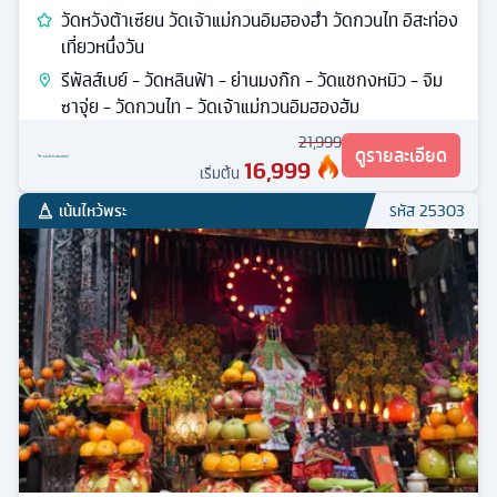
วัดหวังต้าเซียน วัดเจ้าแม่กวนอิมฮองฮำ วัดกวนไท อิสะท่อง
เที่ยวหนึ่งวัน
รีพัลส์เบย์ - วัดหลินฟ้า - ย่านมงก๊ก - วัดแชกงหมิว - จิม
ซาจุ่ย - วัดกวนไท - วัดเจ้าแม่กวนอิมฮองฮัม
21,999
ดูรายละเอียด
16,999
เริ่มต้น
เน้นไหว้พระ
รหัส
25303