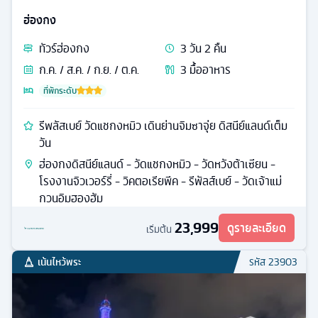
ฮ่องกง
ทัวร์
ฮ่องกง
3
วัน
2
คืน
ก.ค. / ส.ค. / ก.ย. / ต.ค.
3
มื้ออาหาร
ที่พักระดับ
รีพลัสเบย์ วัดแชกงหมิว เดินย่านจิมซาจุ่ย ดิสนีย์แลนด์เต็ม
วัน
ฮ่องกงดิสนีย์แลนด์ - วัดแชกงหมิว - วัดหวังต้าเซียน -
โรงงานจิวเวอร์รี่ - วิคตอเรียพีค - รีพัลส์เบย์ - วัดเจ้าแม่
กวนอิมฮองฮัม
23,999
ดูรายละเอียด
เริ่มต้น
เน้นไหว้พระ
รหัส
23903