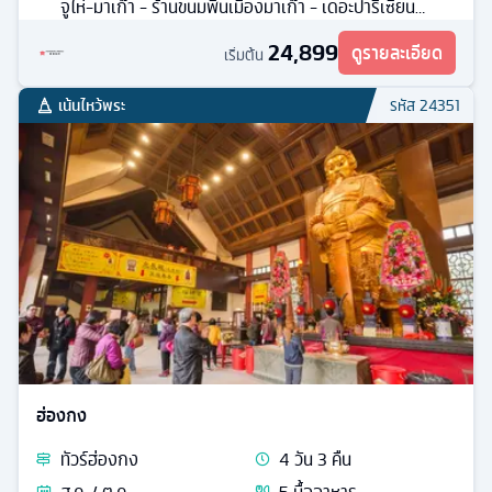
จูไห่-มาเก๊า - ร้านขนมพื้นเมืองมาเก๊า - เดอะปารีเซียน
มาเก๊า - เมืองจูไห่
24,899
ดูรายละเอียด
เริ่มต้น
เน้นไหว้พระ
รหัส
24351
ฮ่องกง
ทัวร์
ฮ่องกง
4
วัน
3
คืน