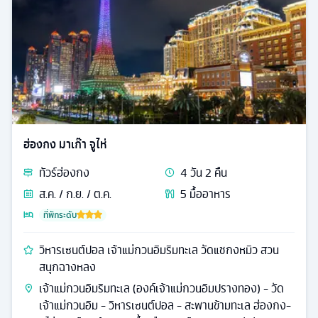
ฮ่องกง มาเก๊า จูไห่
ทัวร์
ฮ่องกง
4
วัน
2
คืน
ส.ค. / ก.ย. / ต.ค.
5
มื้ออาหาร
ที่พักระดับ
วิหารเซนต์ปอล เจ้าแม่กวนอิมริมทะเล วัดแชกงหมิว สวน
สนุกฉางหลง
เจ้าแม่กวนอิมริมทะเล (องค์เจ้าแม่กวนอิมปรางทอง) - วัด
เจ้าแม่กวนอิม - วิหารเซนต์ปอล - สะพานข้ามทะเล ฮ่องกง-