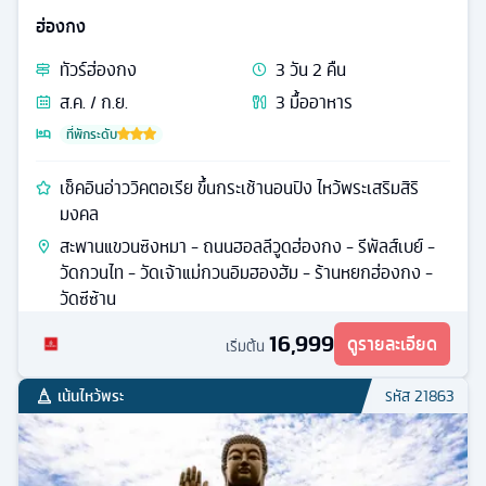
ฮ่องกง
ทัวร์
ฮ่องกง
3
วัน
2
คืน
ส.ค. / ก.ย.
3
มื้ออาหาร
ที่พักระดับ
เช็คอินอ่าววิคตอเรีย ขึ้นกระเช้านอนปิง ไหว้พระเสริมสิริ
มงคล
สะพานแขวนซิงหมา - ถนนฮอลลีวูดฮ่องกง - รีพัลส์เบย์ -
วัดกวนไท - วัดเจ้าแม่กวนอิมฮองฮัม - ร้านหยกฮ่องกง -
วัดซีซ้าน
16,999
ดูรายละเอียด
เริ่มต้น
เน้นไหว้พระ
รหัส
21863