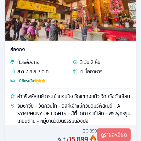
ฮ่องกง
ทัวร์
ฮ่องกง
3
วัน
2
คืน
ส.ค. / ก.ย. / ต.ค.
4
มื้ออาหาร
ที่พักระดับ
อ่าวรีพลัสเบย์ กระเช้านอนปิง วัดแชกงหมิว วัดหวังต้าเซียน
จิมซาจุ่ย - วัดกวนไท - องค์เจ้าแม่กวนอิมรีพัสเบย์ - A
SYMPHONY OF LIGHTS - ซิตี้ เกท เอาท์เล็ท - พระพุทธรูป
เทียนถาน - หมู่บ้านวัฒนธรรมนองปิง
20,899
ดูรายละเอียด
15,899
เริ่มต้น