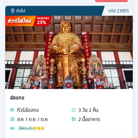
ทั่วไป
รหัส
23855
ลดสูงสุด
23
%
ฮ่องกง
ทัวร์
ฮ่องกง
3
วัน
2
คืน
ส.ค. / ก.ย. / ต.ค.
2
มื้ออาหาร
ที่พักระดับ