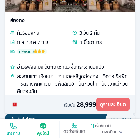
ฮ่องกง
ทัวร์
ฮ่องกง
3
วัน
2
คืน
ก.ค. / ส.ค. / ก.ย.
4
มื้ออาหาร
ที่พักระดับ
อ่าวรีพลัสเบย์ วัดกงแชหมิว ขึ้นกระเช้านอนปิง
สะพานแขวนซิงหมา - ถนนฮอลลีวูดฮ่องกง - วิคตอเรียพีค
- รถรางพีคแทรม - รีพัลส์เบย์ - วัดกวนไท - วัดเจ้าแม่กวน
อิมฮองฮัม
28,999
ดูรายละเอียด
เริ่มต้น
เน้นไหว้พระ
รหัส
24401
เรียงตาม
ตัวช่วยค้นหา
โทรถาม
คุยไลน์