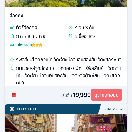
ฮ่องกง
ทัวร์
ฮ่องกง
4
วัน
3
คืน
ก.ค. / ส.ค. / ก.ย.
5
มื้ออาหาร
ที่พักระดับ
รีพัลส์เบย์ วัดกวนไท วัดเจ้าแม่กวมอิมฮองฮัม วัดแชกงหมิว
ถนนฮอลลีวูดฮ่องกง - วิคตอเรียพีค - รีพัลส์เบย์ - วัดกวน
ไท - วัดเจ้าแม่กวนอิมฮองฮัม - วัดหวังต้าเซียน - วัดแชกง
หมิว
19,999
ดูรายละเอียด
เริ่มต้น
เน้นสวนสนุก
รหัส
25154