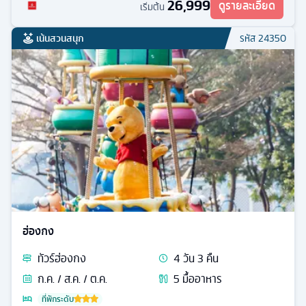
26,999
ดูรายละเอียด
เริ่มต้น
เน้นสวนสนุก
รหัส
24350
ฮ่องกง
ทัวร์
ฮ่องกง
4
วัน
3
คืน
ก.ค. / ส.ค. / ต.ค.
5
มื้ออาหาร
ที่พักระดับ