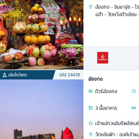
ฮ่องกง - จิมซาจุ่ย - โร
งฮำ - วัดหวังต้าเซียน
เน้นไหว้พระ
รหัส
24478
ฮ่องกง
ทัวร์
ฮ่องกง
3
มื้ออาหาร
เจ้าแม่กวนอิมรีพลัสเบย
วัดหลินฟ้า - องค์เจ้าแม่