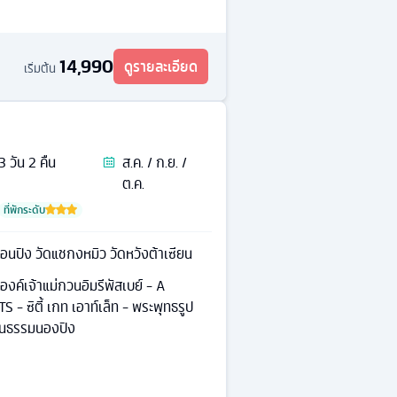
14,990
ดูรายละเอียด
เริ่มต้น
3
วัน
2
คืน
ส.ค. / ก.ย. /
ต.ค.
ที่พักระดับ
นอนปิง วัดแชกงหมิว วัดหวังต้าเซียน
 องค์เจ้าแม่กวนอิมรีพัสเบย์ - A
 ซิตี้ เกท เอาท์เล็ท - พระพุทธรูป
ัฒนธรรมนองปิง