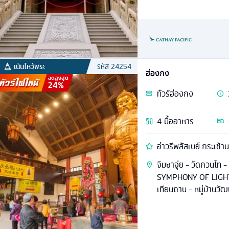
เน้นไหว้พระ
รหัส
24254
ฮ่องกง
ลดสูงสุด
24
%
ทัวร์
ฮ่องกง
4
มื้ออาหาร
อ่าวรีพลัสเบย์ กระเช้า
จิมซาจุ่ย - วัดกวนไท -
SYMPHONY OF LIGHTS -
เทียนถาน - หมู่บ้านว