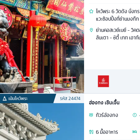
ไหว้พระ 6 วัดดัง นั่ง
แวะช้อปปิ้งที่ย่านมงก๊ก
ย่านคอสเวย์เบย์ - วิค
ลันเตา - ซิตี้ เกท เอาท์
เน้นไหว้พระ
รหัส
24474
ฮ่องกง เซินเจิ้น
ทัวร์
ฮ่องกง
6
มื้ออาหาร