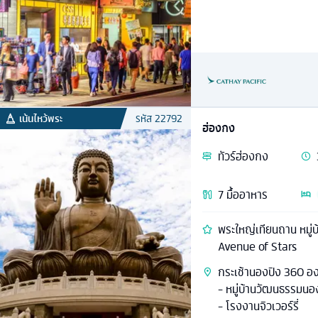
เน้นไหว้พระ
รหัส
22792
ฮ่องกง
ทัวร์
ฮ่องกง
7
มื้ออาหาร
พระใหญ่เทียนถาน หมู่บ
Avenue of Stars
กระเช้านองปิง 360 อง
- หมู่บ้านวัฒนธรรมนองป
- โรงงานจิวเวอร์รี่