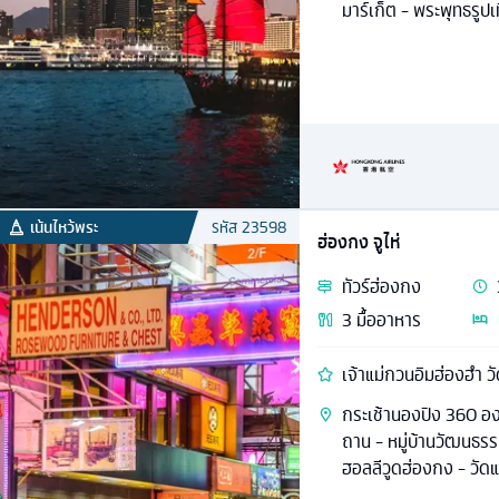
มาร์เก็ต - พระพุทธรูปเท
เน้นไหว้พระ
รหัส
23598
ฮ่องกง จูไห่
ทัวร์
ฮ่องกง
3
มื้ออาหาร
เจ้าแม่กวนอิมฮ่องฮำ ว
กระเช้านองปิง 360 องศ
ถาน - หมู่บ้านวัฒนธรรม
ฮอลลีวูดฮ่องกง - วัด