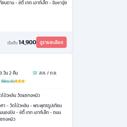
ียนถาน - ซิตี้ เกท เอาท์เล็ท - จิมซาจุ่ย
14,900
ดูรายละเอียด
เริ่มต้น
3
วัน
2
คืน
ส.ค. / ก.ย.
ที่พักระดับ
ัดโป่วหลิน วัดแชกงหมิว
า - วัดโป่วหลิน - พระพุทธรูปเทียน
นองปิง - ซิตี้ เกท เอาท์เล็ท - ถนน
แชกงหมิว