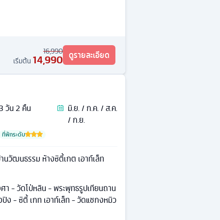
16,990
ดูรายละเอียด
14,990
เริ่มต้น
3
วัน
2
คืน
มิ.ย. / ก.ค. / ส.ค.
/ ก.ย.
ที่พักระดับ
้านวัฒนธรรม ห้างซิตี้เกต เอาท์เล็ท
ศา - วัดโป่หลิน - พระพุทธรูปเทียนถาน
ิง - ซิตี้ เกท เอาท์เล็ท - วัดแชกงหมิว