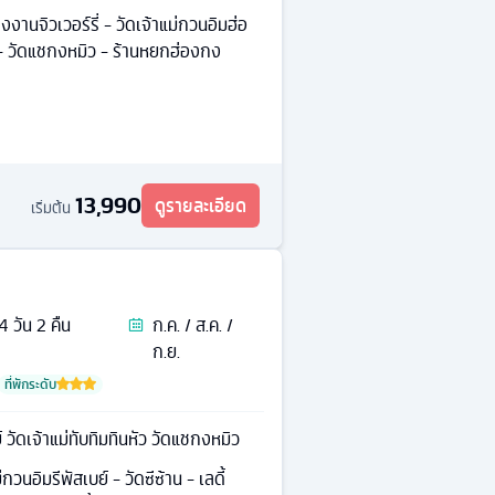
งงานจิวเวอร์รี่ - วัดเจ้าแม่กวนอิมฮ่อ
 - วัดแชกงหมิว - ร้านหยกฮ่องกง
13,990
ดูรายละเอียด
เริ่มต้น
4
วัน
2
คืน
ก.ค. / ส.ค. /
ก.ย.
ที่พักระดับ
์ วัดเจ้าแม่ทับทิมทินหัว วัดแชกงหมิว
กวนอิมรีพัสเบย์ - วัดซีซ้าน - เลดี้