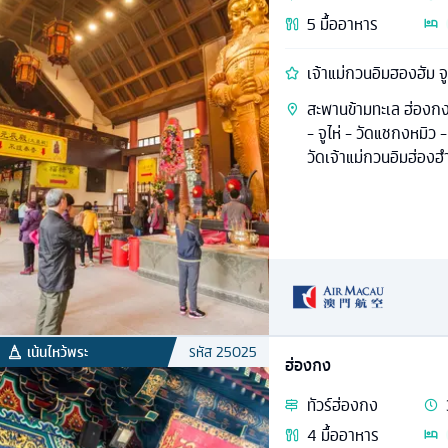
5
มื้ออาหาร
เจ้าแม่กวนอิมฮองฮัม จู
สะพานข้ามทะเล ฮ่องกง
- จูไห่ - วัดแชกงหมิว -
วัดเจ้าแม่กวนอิมฮ่องฮ
เน้นไหว้พระ
รหัส
25025
ฮ่องกง
ทัวร์
ฮ่องกง
4
มื้ออาหาร