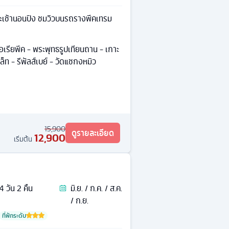
กระเช้านอนปิง ชมวิวบนรถรางพีคเทรม
ตอเรียพีค - พระพุทธรูปเทียนถาน - เกาะ
เล็ท - รีพัลส์เบย์ - วัดแชกงหมิว
15,900
ดูรายละเอียด
12,900
เริ่มต้น
4
วัน
2
คืน
มิ.ย. / ก.ค. / ส.ค.
/ ก.ย.
ที่พักระดับ