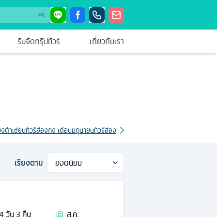
⌘
K
รับจัดกรุ๊ปทัวร์
เกี่ยวกับเรา
ังต้าเซียน
ทัวร์ฮ่องกง เดือนมิถุนายน
ทัวร์ฮ่องกง เดือนพฤษภาคม
ทัวร์ฮ่องกง เดือ
เรียงตาม
4
วัน
3
คืน
ส.ค.