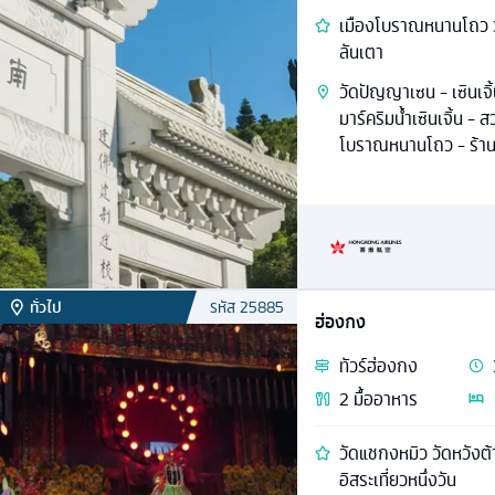
เมืองโบราณหนานโถว วั
ลันเตา
วัดปัญญาเซน - เซินเจิ
มาร์คริมน้ำเซินเจิ้น 
โบราณหนานโถว - ร้านบ
ทั่วไป
รหัส
25885
ฮ่องกง
ทัวร์
ฮ่องกง
2
มื้ออาหาร
วัดแชกงหมิว วัดหวังต้
อิสระเที่ยวหนึ่งวัน