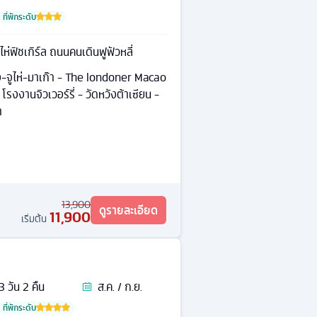
ที่พักระดับ
ไห่ฟิชเกิร์ล ถนนคนเดินฟูฟัวหลี่
-จูไห่-มาเก๊า - The londoner Macao
 โรงงานจิวเวอร์รี่ - วัดหวังต้าเซียน -
ำ
13,900
ดูรายละเอียด
11,900
เริ่มต้น
3
วัน
2
คืน
ส.ค. / ก.ย.
ที่พักระดับ