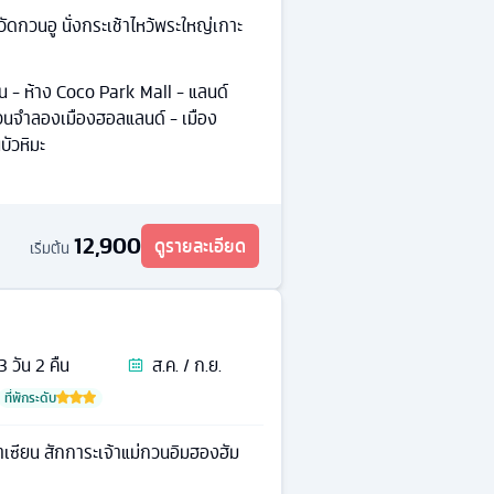
ดกวนอู นั่งกระเช้าไหว้พระใหญ่เกาะ
้น - ห้าง Coco Park Mall - แลนด์
- สวนจำลองเมืองฮอลแลนด์ - เมือง
ัวหิมะ
12,900
ดูรายละเอียด
เริ่มต้น
3
วัน
2
คืน
ส.ค. / ก.ย.
ที่พักระดับ
าเซียน สักการะเจ้าแม่กวนอิมฮองฮัม