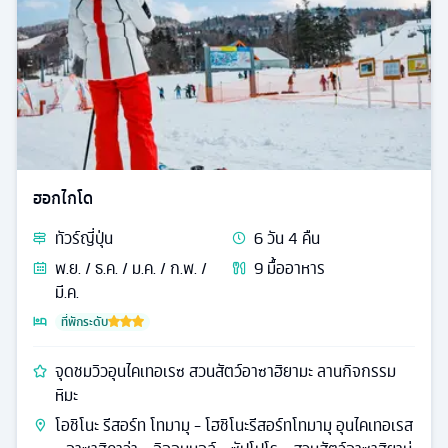
ฮอกไกโด
ทัวร์
ญี่ปุ่น
6
วัน
4
คืน
พ.ย. / ธ.ค. / ม.ค. / ก.พ. /
9
มื้ออาหาร
มี.ค.
ที่พักระดับ
จุดชมวิวอุนไคเทอเรซ สวนสัตว์อาซาฮิยามะ ลานกิจกรรม
หิมะ
โอชิโนะ รีสอร์ท โทมามุ - โฮชิโนะรีสอร์ทโทมามุ อุนไคเทอเรส