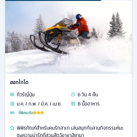
ฮอกไกโด
ทัวร์
ญี่ปุ่น
6
วัน
4
คืน
ม.ค. / ก.พ. / มี.ค. / เม.ย.
8
มื้ออาหาร
ที่พักระดับ
พิพิธภัณฑ์สำหรับคนรักสาเก เล่นสนุกกับลานกิจกรรมหิมะ
ชมความน่ารักที่สวนสัตว์อาซาฮิยามา