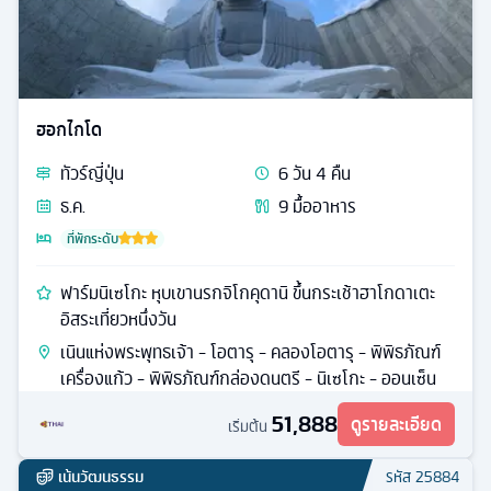
ฮอกไกโด
ทัวร์
ญี่ปุ่น
6
วัน
4
คืน
ธ.ค.
9
มื้ออาหาร
ที่พักระดับ
ฟาร์มนิเซโกะ หุบเขานรกจิโกคุดานิ ขึ้นกระเช้าฮาโกดาเตะ
อิสระเที่ยวหนึ่งวัน
เนินแห่งพระพุทธเจ้า - โอตารุ - คลองโอตารุ - พิพิธภัณฑ์
เครื่องแก้ว - พิพิธภัณฑ์กล่องดนตรี - นิเซโกะ - ออนเซ็น
51,888
ดูรายละเอียด
เริ่มต้น
เน้นวัฒนธรรม
รหัส
25884