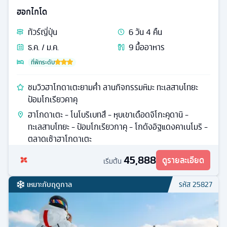
ฮอกไกโด
ทัวร์
ญี่ปุ่น
6
วัน
4
คืน
ธ.ค. / ม.ค.
9
มื้ออาหาร
ที่พักระดับ
ชมวิวฮาโกดาเตะยามค่ำ ลานกิจกรรมหิมะ ทะเลสาบโทยะ
ป้อมโกเรียวคาคุ
ฮาโกดาเตะ - โนโบริเบทสึ - หุบเขาเดือดจิโกะคุดานิ -
ทะเลสาบโทยะ - ป้อมโกเรียวกาคุ - โกดังอิฐแดงคาเนโมริ -
ตลาดเช้าฮาโกดาเตะ
45,888
ดูรายละเอียด
เริ่มต้น
เหมาะกับฤดูกาล
รหัส
25827