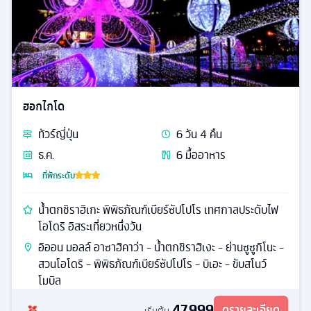
ฮอกไกโด
ทัวร์
ญี่ปุ่น
6
วัน
4
คืน
ธ.ค.
6
มื้ออาหาร
ที่พักระดับ
น้ำตกชิราฮิเกะ พิพิธภัณฑ์เบียร์ซัปโปโร เทศกาลประดับไฟ
โอโดริ อิสระเที่ยวหนึ่งวัน
อิออน มอลล์ อาซาฮิคาว่า - น้ำตกชิราฮิเงะ - ย่านซูซูกิโนะ -
สวนโอโดริ - พิพิธภัณฑ์เบียร์ซัปโปโร - บิเอะ - ขับสโนว์
โมบิล
47,999
ดูรายละเอียด