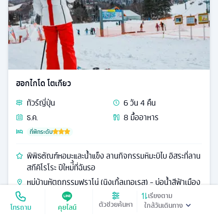
ฮอกไกโด โตเกียว
ทัวร์
ญี่ปุ่น
6
วัน
4
คืน
ธ.ค.
8
มื้ออาหาร
ที่พักระดับ
พิพิธ๓ัณฑ์หอมะและน้ำแข็ง ลานกิจกรรมหิมะบิไบ อิสระที่ลาน
สกีคิโรโระ ปีใหม่ี้ที่ฉันรอ
หมู่บ้านหัตถกรรมฟูราโน่ (นิงเกิ้ลเทอเรส) - บ่อน้ำสีฟ้าเมือง
บิเอะ - อาซาฮิคาว่า - คามิกาว่า - พิพิธภัณฑ์น้ำแข็ง (ไอซ์
เรียงตาม
ตัวช่วยค้นหา
พาวิเลียน) - หมู่บ้านราเมนอาซาฮิคาว่า - กิจกรรมลานหิมะ
โทรถาม
คุยไลน์