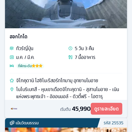
ฮอกไกโด
ทัวร์
ญี่ปุ่น
5
วัน
3
คืน
ม.ค. / มี.ค.
7
มื้ออาหาร
ที่พักระดับ
จิโกคุดานิ โฮชิโนะรีสอร์ทโทมามุ อุทยานโมอาย
โนโบริเบทสึ - หุบเขาเดือดจิโกะคุดานิ - สุสานโมอาย - เนิน
แห่งพระพุทธเจ้า - อิออนมอล์ - ดิวตี้ฟรี - โอตารุ
45,990
ดูรายละเอียด
เริ่มต้น
เน้นวัฒนธรรม
รหัส
25535