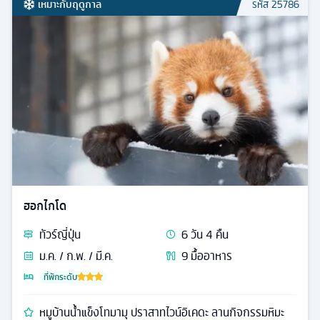
เหมาะกับฤดูกาล
รหัส
25786
ฮอกไกโด
ทัวร์
ญี่ปุ่น
6
วัน
4
คืน
ม.ค. / ก.พ. / มี.ค.
9
มื้ออาหาร
ที่พักระดับ
หมูบ้านน้ำแข็งโทมามุ ปราสาทไวน์อิเคดะ ลานกิจกรรมหิมะ