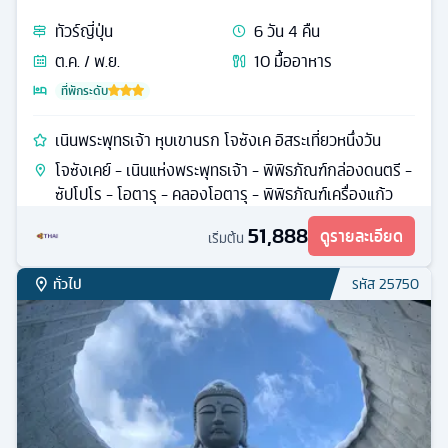
ทัวร์
ญี่ปุ่น
6
วัน
4
คืน
ต.ค. / พ.ย.
10
มื้ออาหาร
ที่พักระดับ
เนินพระพุทธเจ้า หุบเขานรก โจซังเค อิสระเที่ยวหนึ่งวัน
โจซังเคย์ - เนินแห่งพระพุทธเจ้า - พิพิธภัณฑ์กล่องดนตรี -
ซัปโปโร - โอตารุ - คลองโอตารุ - พิพิธภัณฑ์เครื่องแก้ว
51,888
ดูรายละเอียด
เริ่มต้น
ทั่วไป
รหัส
25750