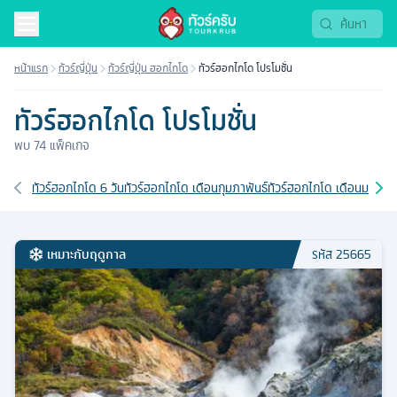
ทัวร์โปรโมชั่น 2569 | Tourkrub
หน้าแรก
ทัวร์ญี่ปุ่น
ทัวร์ญี่ปุ่น ฮอกไกโด
ทัวร์ฮอกไกโด โปรโมชั่น
ทัวร์ฮอกไกโด โปรโมชั่น
พบ
74
แพ็คเกจ
เส้นทางที่เกี่ยวข้อง
ทัวร์ฮอกไกโด 6 วัน
ทัวร์ฮอกไกโด เดือนกุมภาพันธ์
ทัวร์ฮอกไกโด เดือนมกราค
เหมาะกับฤดูกาล
รหัส
25665