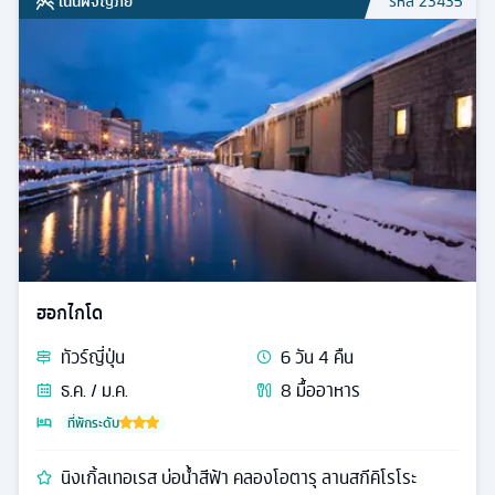
เน้นผจญภัย
รหัส
23435
ฮอกไกโด
ทัวร์
ญี่ปุ่น
6
วัน
4
คืน
ธ.ค. / ม.ค.
8
มื้ออาหาร
ที่พักระดับ
นิงเกิ้ลเทอเรส บ่อน้ำสีฟ้า คลองโอตารุ ลานสกีคิโรโระ