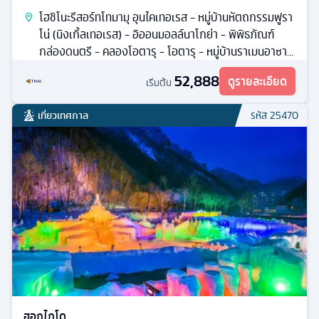
โฮชิโนะรีสอร์ทโทมามุ อุนไคเทอเรส - หมู่บ้านหัตถกรรมฟูรา
โน่ (นิงเกิ้ลเทอเรส) - อิออนมอลล์นาโกย่า - พิพิธภัณฑ์
กล่องดนตรี - คลองโอตารุ - โอตารุ - หมู่บ้านราเมนอาซาฮิ
คาว่า
52,888
ดูรายละเอียด
เริ่มต้น
เที่ยวเทศกาล
รหัส
25470
ฮอกไกโด