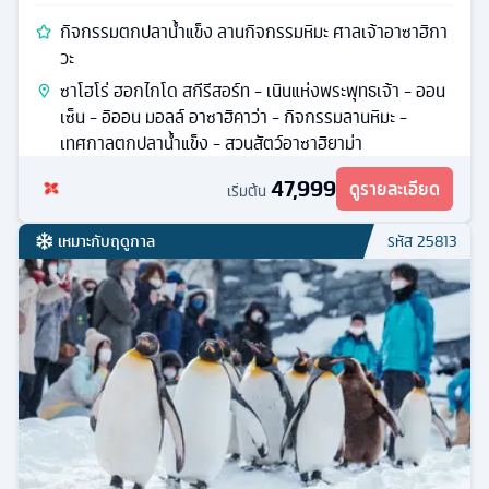
กิจกรรมตกปลาน้ำแข็ง ลานกิจกรรมหิมะ ศาลเจ้าอาซาฮิกา
วะ
ซาโฮโร่ ฮอกไกโด สกีรีสอร์ท - เนินแห่งพระพุทธเจ้า - ออน
เซ็น - อิออน มอลล์ อาซาฮิคาว่า - กิจกรรมลานหิมะ -
เทศกาลตกปลาน้ำแข็ง - สวนสัตว์อาซาฮิยาม่า
47,999
ดูรายละเอียด
เริ่มต้น
เหมาะกับฤดูกาล
รหัส
25813