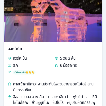
ฮอกไกโด
ทัวร์
ญี่ปุ่น
5
วัน
3
คืน
ธ.ค.
6
มื้ออาหาร
ที่พักระดับ
ศาลเจ้าคามิคาวะ งานประดับไฟสวนสาธารณะโอโดริ ลาน
กิจกรรมหิมะ
อิออน มอลล์ อาซาฮิคาว่า - อาซาฮิคาว่า - ฟูราโน่ - สวนชิคิ
ไซโนะโอกะ - ย่านซูซูกิโนะ - ซัปโปโร - หมู่บ้านหัตถกรรมฟู