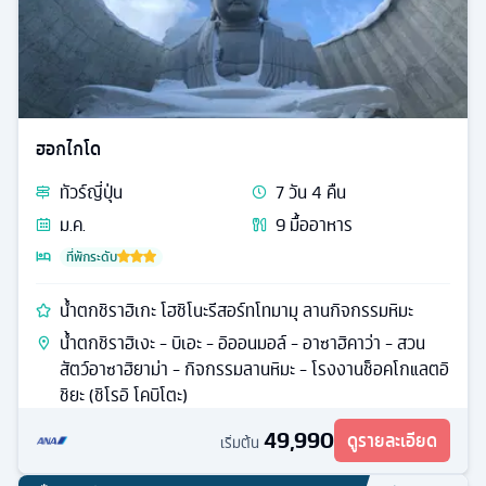
ฮอกไกโด
ทัวร์
ญี่ปุ่น
7
วัน
4
คืน
ม.ค.
9
มื้ออาหาร
ที่พักระดับ
น้ำตกชิราฮิเกะ โฮชิโนะรีสอร์ทโทมามุ ลานกิจกรรมหิมะ
น้ำตกชิราฮิเงะ - บิเอะ - อิออนมอล์ - อาซาฮิคาว่า - สวน
สัตว์อาซาฮิยาม่า - กิจกรรมลานหิมะ - โรงงานช็อคโกแลตอิ
ชิยะ (ชิโรอิ โคบิโตะ)
49,990
ดูรายละเอียด
เริ่มต้น