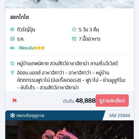
ฮอกไกโด
ทัวร์
ญี่ปุ่น
5
วัน
3
คืน
ธ.ค.
7
มื้ออาหาร
ที่พักระดับ
หมู่บ้านเทพนิยาย สวนสัตว์อาซาฮิยาม่า ลานสโนว์เวิลด์
อิออน มอลล์ อาซาฮิคาว่า - อาซาฮิคาว่า - หมู่บ้าน
หัตถกรรมฟูราโน่ (นิงเกิ้ลเทอเรส) - ฟูราโน่ - ย่านซูซูกิโนะ
- ซัปโปโร - สวนสัตว์อาซาฮิยาม่า
48,888
ดูรายละเอียด
เริ่มต้น
เหมาะกับฤดูกาล
รหัส
25844