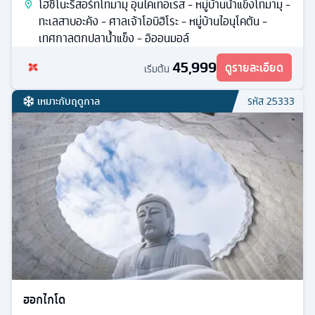
โฮชิโนะรีสอร์ทโทมามุ อุนไคเทอเรส - หมู่บ้านน้ำแข็งโทมามุ -
ทะเลสาบอะคัง - ศาลเจ้าโอบิฮิโระ - หมู่บ้านไอนุโคตัน -
เทศกาลตกปลาน้ำแข็ง - อิออนมอล์
45,999
ดูรายละเอียด
เริ่มต้น
เหมาะกับฤดูกาล
รหัส
25333
ฮอกไกโด