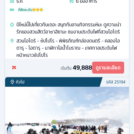
ธ.ค.
6
มื้ออาหาร
ที่พักระดับ
ปีใหม่นี้ไปเที่ยวกันเถอะ สนุกกับลานกิจกรรมหิมะ ดูความน่า
รักของสวนสัตว์อาซาฮิยามะ ชมงานประดับไฟที่สวนโอโดริ
สวนโอโดริ - ซัปโปโร - พิพิธภัณฑ์กล่องดนตรี - คลองโอ
ตารุ - โอตารุ - นาฬิกาไอน้ำโบราณ - เทศกาลประดับไฟ
หน้าหนาวซัปโปโร
49,888
ดูรายละเอียด
เริ่มต้น
ทั่วไป
รหัส
25194