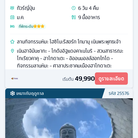
ทัวร์
ญี่ปุ่น
6
วัน
4
คืน
ม.ค.
9
มื้ออาหาร
ที่พักระดับ
ลานกิจกรรมหิมะ โฮชิโนะรีสอร์ท โทมามุ เนินพระพุทธเจ้า
เนินฮาจิมันซากะ - โกดังอิฐแดงคาเนโมริ - สวนสาธารณะ
โกเรียวคาคุ - ฮาโกดาเตะ - อิออนมอลล์ฮอกไกโด -
กิจกรรมลานหิมะ - ศาลาประชาคมเมืองฮาโกดาเตะ
49,990
ดูรายละเอียด
เริ่มต้น
เหมาะกับฤดูกาล
รหัส
25576