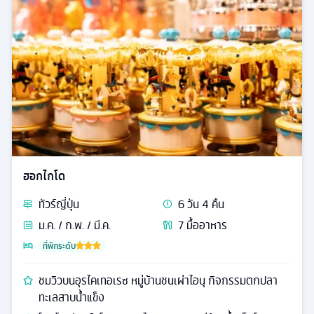
ฮอกไกโด
ทัวร์
ญี่ปุ่น
6
วัน
4
คืน
ม.ค. / ก.พ. / มี.ค.
7
มื้ออาหาร
ที่พักระดับ
ชมวิวบนอุรไคเทอเรซ หมู่บ้านชนเผ่าไอนุ กิจกรรมตกปลา
ทะเลสาบน้ำแข็ง