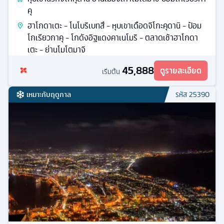
คุ
ฮาโกดาเตะ - โนโบริเบทสึ - หุบเขาเดือดจิโกะคุดานิ - ป้อม
โกเรียวกาคุ - โกดังอิฐแดงคาเนโมริ - ตลาดเช้าฮาโกดา
เตะ - ย่านโมโตมาจิ
45,888
ดูรายละเอียด
เริ่มต้น
เหมาะกับฤดูกาล
รหัส
25390