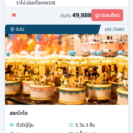
ราโน่ (นิงเกิ้ลเทอเรส)
49,888
ดูรายละเอียด
เริ่มต้น
ทั่วไป
รหัส
25883
ฮอกไกโด
ทัวร์
ญี่ปุ่น
5
วัน
3
คืน