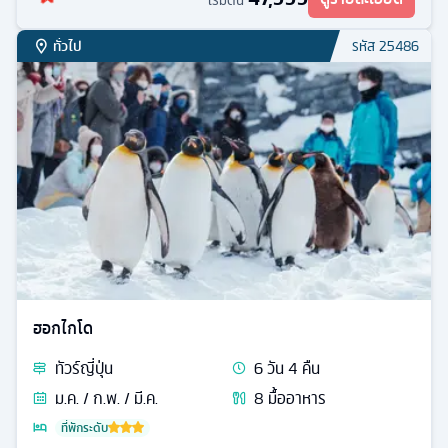
เริ่มต้น
ทั่วไป
รหัส
25486
ฮอกไกโด
ทัวร์
ญี่ปุ่น
6
วัน
4
คืน
ม.ค. / ก.พ. / มี.ค.
8
มื้ออาหาร
ที่พักระดับ