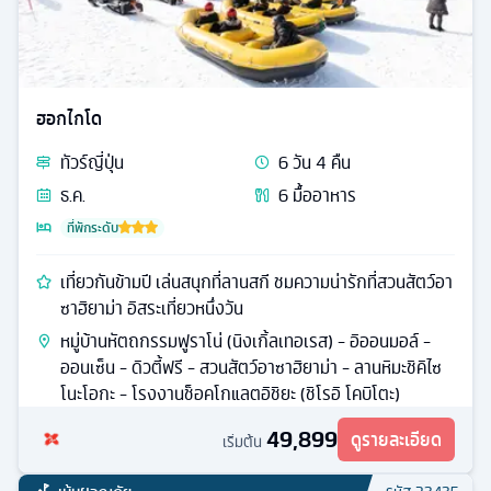
ฮอกไกโด
ทัวร์
ญี่ปุ่น
6
วัน
4
คืน
ธ.ค.
6
มื้ออาหาร
ที่พักระดับ
เที่ยวกันข้ามปี เล่นสนุกที่ลานสกี ชมความน่ารักที่สวนสัตว์อา
ซาฮิยาม่า อิสระเที่ยวหนึ่งวัน
หมู่บ้านหัตถกรรมฟูราโน่ (นิงเกิ้ลเทอเรส) - อิออนมอล์ -
ออนเซ็น - ดิวตี้ฟรี - สวนสัตว์อาซาฮิยาม่า - ลานหิมะชิคิไซ
โนะโอกะ - โรงงานช็อคโกแลตอิชิยะ (ชิโรอิ โคบิโตะ)
49,899
ดูรายละเอียด
เริ่มต้น