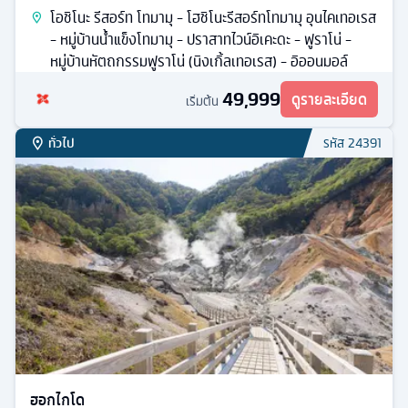
โอชิโนะ รีสอร์ท โทมามุ - โฮชิโนะรีสอร์ทโทมามุ อุนไคเทอเรส
- หมู่บ้านน้ำแข็งโทมามุ - ปราสาทไวน์อิเคะดะ - ฟูราโน่ -
หมู่บ้านหัตถกรรมฟูราโน่ (นิงเกิ้ลเทอเรส) - อิออนมอล์
49,999
ดูรายละเอียด
เริ่มต้น
ทั่วไป
รหัส
24391
ฮอกไกโด