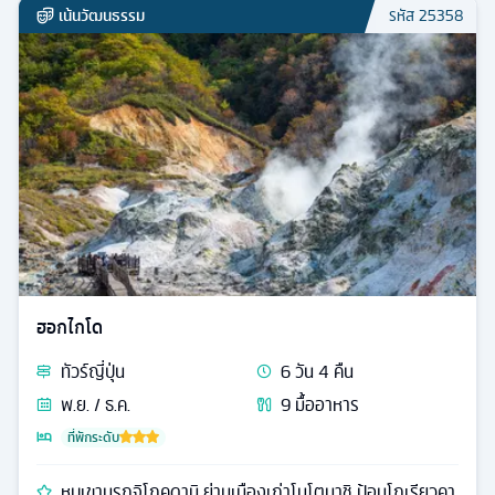
เน้นวัฒนธรรม
รหัส
25358
ฮอกไกโด
ทัวร์
ญี่ปุ่น
6
วัน
4
คืน
พ.ย. / ธ.ค.
9
มื้ออาหาร
ที่พักระดับ
หุบเขานรกจิโกคุดานิ ย่านเมืองเก่าโมโตมาชิ ป้อมโกเรียวคา