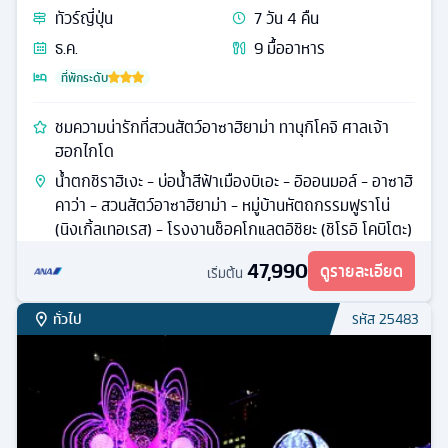
ทัวร์
ญี่ปุ่น
7
วัน
4
คืน
ธ.ค.
9
มื้ออาหาร
ที่พักระดับ
ชมความน่ารักที่สวนสัตว์อาซาฮิยาม่า ทานุกิโคจิ ศาลเจ้า
ฮอกไกโด
น้ำตกชิราฮิเงะ - บ่อน้ำสีฟ้าเมืองบิเอะ - อิออนมอล์ - อาซาฮิ
คาว่า - สวนสัตว์อาซาฮิยาม่า - หมู่บ้านหัตถกรรมฟูราโน่
(นิงเกิ้ลเทอเรส) - โรงงานช็อคโกแลตอิชิยะ (ชิโรอิ โคบิโตะ)
47,990
ดูรายละเอียด
เริ่มต้น
ทั่วไป
รหัส
25483