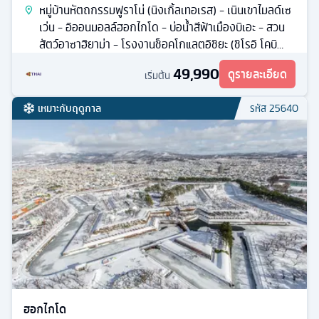
หมู่บ้านหัตถกรรมฟูราโน่ (นิงเกิ้ลเทอเรส) - เนินเขาไมลด์เซ
เว่น - อิออนมอลล์ฮอกไกโด - บ่อน้ำสีฟ้าเมืองบิเอะ - สวน
สัตว์อาซาฮิยาม่า - โรงงานช็อคโกแลตอิชิยะ (ชิโรอิ โคบิ
โตะ) - ดิวตี้ฟรี
49,990
ดูรายละเอียด
เริ่มต้น
เหมาะกับฤดูกาล
รหัส
25640
ฮอกไกโด