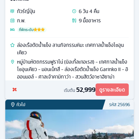
ทัวร์
ญี่ปุ่น
6
วัน
4
คืน
ก.พ.
9
มื้ออาหาร
ที่พักระดับ
ล่องเรือตัดน้ำแข็ง ลานกิจกรรมหิมะ เทศกาลน้ำแข็งโซอุน
เคียว
หมู่บ้านหัตถกรรมฟูราโน่ (นิงเกิ้ลเทอเรส) - เทศกาลน้ำแข็ง
โซอุนเคียว - มอนเบ็ทสึ - ล่องเรือตัดน้ำแข็ง Garinko II - อิ
ออนมอล์ - ศาลเจ้าคามิกาว่า - สวนสัตว์อาซาฮิยาม่า
52,999
ดูรายละเอียด
เริ่มต้น
ทั่วไป
รหัส
25696