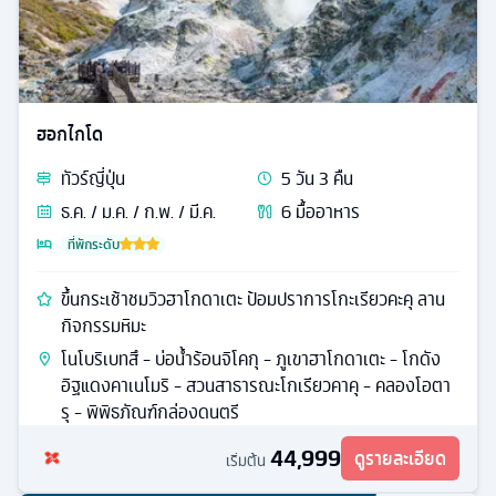
ฮอกไกโด
ทัวร์
ญี่ปุ่น
5
วัน
3
คืน
ธ.ค. / ม.ค. / ก.พ. / มี.ค.
6
มื้ออาหาร
ที่พักระดับ
ขึ้นกระเช้าชมวิวฮาโกดาเตะ ป้อมปราการโกะเรียวคะคุ ลาน
กิจกรรมหิมะ
โนโบริเบทสึ - บ่อน้ำร้อนจิโคกุ - ภูเขาฮาโกดาเตะ - โกดัง
อิฐแดงคาเนโมริ - สวนสาธารณะโกเรียวคาคุ - คลองโอตา
รุ - พิพิธภัณฑ์กล่องดนตรี
44,999
ดูรายละเอียด
เริ่มต้น