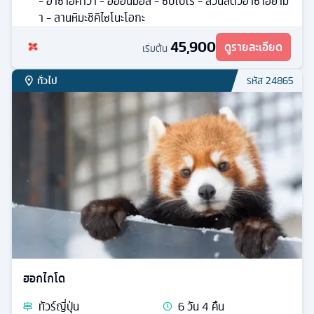
- อาซาฮิคาว่า - อิออนมอล์ - ซัปโปโร - สวนสัตว์อาซาฮิยาม่
า - ลานหิมะชิคิไซโนะโอกะ
45,900
ดูรายละเอียด
เริ่มต้น
ทั่วไป
รหัส
24865
ฮอกไกโด
ทัวร์
ญี่ปุ่น
6
วัน
4
คืน