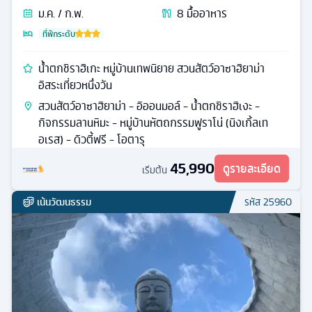
ม.ค. / ก.พ.
8
มื้ออาหาร
ที่พักระดับ
น้ำตกชิราฮิเกะ หมู่บ้านเทพนิยาย สวนสัตว์อาซาฮิยาม่า
อิสระเที่ยวหนึ่งวัน
สวนสัตว์อาซาฮิยาม่า - อิออนมอล์ - นํ้าตกชิราฮิเงะ -
กิจกรรมลานหิมะ - หมู่บ้านหัตถกรรมฟูราโน่ (นิงเกิ้ลเท
อเรส) - ดิวตี้ฟรี - โอตารุ
45,990
ดูรายละเอียด
เริ่มต้น
เน้นวัฒนธรรม
รหัส
25960