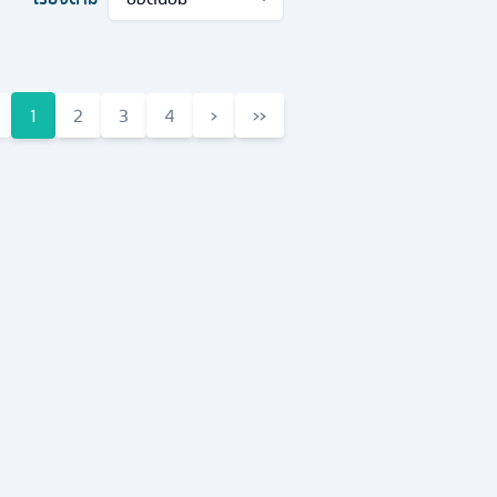
1
2
3
4
›
››