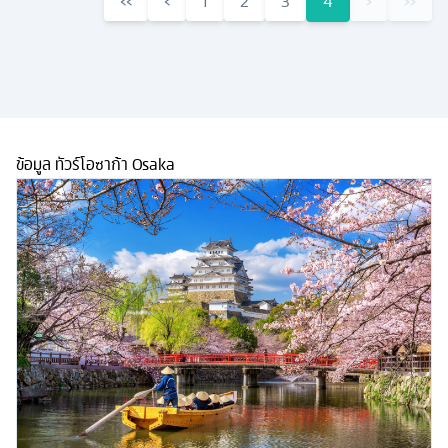
‹‹
‹
1
2
3
4
›
››
ข้อมูล ทัวร์โอซาก้า Osaka