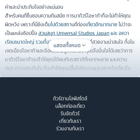
ค่าและน่าประทับใจอย่างแน่นอน
สำหรับคนที่ชื่นชอบความทันสมัย การมาทัวร์โอซาก้าก็จะไม่ทำให้คุณ
ผิดหวัง เพราะที่นี่ยังเต
็มไปด้วยสถ
านที่ท่อง
เที่ยวอีกมากมาย
ไม่ว่าจะ
เป็นแหล่งช้อปปิ้ง
สวนสนุก Universal Studios Japan
และ อควา
เรียมขนาดใหญ่ รวมทั้งทิวทัศน์ทางธรรมชา
ติที่สวยงามน่าสนใจ ทั้งใน
แสดงทั้งหมด
เขตเมืองโอซาก้าและจังหวัดที่อยู่ใกล้เคียง คุณจึงมั่นใจได้เลยว่าการ
มาทัวร์โอซาก้าจะทำให้คุณได้พบกับรสชาติที่หลากหลาย และความ
สนุก ความประทับใจ ที่จะทำให้คุณปลื้มไปอีกนานและอยากไปเที่ยวโอ
ซาก้าซ้ำบ่อยๆ ไม่มีเบื่ออย่างแน่นอน
เที่ยวโ
อซาก้า เดือนไหนดี ?
โอซาก้าสามารถ
เที่ยวได้ตลอดทั้งปี แต่ละเดือนจะมีเสน่ห์แตกต
่างกัน
ทัวร์ตามไลฟ์สไตล์
ไป ขึ
้นอยู่กั
บความชอบของนั
กท่องเท
ี่ยว โดยโอซา
ก้า มีทั้งหม
ด 4 ฤดู
บล็อกท่องเที่ยว
ฤดูร้อน, ฤดูใบไม้ร่วง, ฤดูหนาว และฤดูฝน ไปเที่ยวโอซาก้าได้ทุกเดือน
รับจัดทัวร์
แต่ละเดือนจะมีเสน่ห์แตกต่างกันไป ขึ้นอยู่กับความชอบของนักท่อง
เกี่ยวกับเรา
ร่วมงานกับเรา
เที่ยวว่าอยากไปสัมผัสประสบการณ์เที่ยวแบบไหน