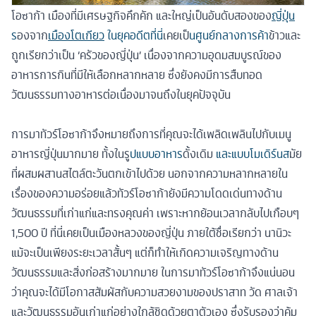
โอซาก้า เมืองที่มีเศรษฐกิจคึกคัก และใหญ่เป็นอันดับสองของ
ญี่ปุ่น
ร
องจาก
เมืองโตเกียว
ใน
ยุคอดีตที่น
ี่เคยเป็
นศูนย์กลางการค้า
ข้าวและ
ถูกเรียกว่าเป็น ‘ครัวของญี่ปุ่น’ เนื่องจากความอุดมสมบูรณ์ของ
อาหารการกินที่มีให้เลือกหลากหลาย ซึ่งยังคงมีการสืบทอด
วัฒนธรรมทางอาหารต่อเนื่องมาจนถึงในยุคปัจจุบัน
การมาทัวร์โอซาก้าจึงหมายถึงการที่คุณจะได้เพลิดเพลินไปกับเมนู
อาหารญี่ปุ่นมากมาย ทั้งในร
ูปแบบอาหาร
ดั้งเดิม
และแบบโมเดิร์นส
มัย
ที่ผสมผสานสไตล์ตะวันตกเข้าไปด้วย นอกจากความหลากหลายใน
เรื่องของความอร่อยแล้วทัวร์โอซาก้ายังมีความโดดเด่นทางด้าน
วัฒนธรรมที่เก่าแก่และทรงคุณค่า เพราะหากย้อนเวลากลับไปเกือบๆ
1,500 ปี ที่นี่เคยเป็นเมืองหลวงของญี่ปุ่น ภายใต้ชื่อเรียกว่า นานิวะ
แม้จะเป็นเพียงระยะเวลาสั้นๆ แต่ก็ทำให้เกิดความเจริญทางด้าน
วัฒนธรรมและสิ่งก่อสร้างมากมาย ในการมาทัวร์โอซาก้าจึงแน่นอน
ว่าคุณจะได้มีโอกาสสัมผัสกับความสวยงามของปราสาท วัด ศาลเจ้า
และวัฒนธรรมอันเก่าแก่อย่างใกล้ชิดด้วยตาตัวเอง ซึ่งรับรองว่าคุ้ม