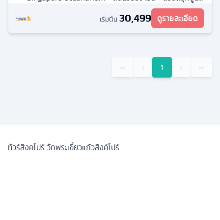
เวอร์แซลสตูดิโอเจแปน
30,499
ดูรายละเอียด
เริ่มต้น
‹‹
‹
1
›
››
ทัวร์สิงคโปร์ วัดพระเขี้ยวแก้วสิงค์โปร์