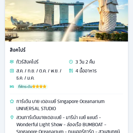
สิงคโปร์
ทัวร์
สิงคโปร์
3
วัน
2
คืน
ส.ค. / ก.ย. / ต.ค. / พ.ย. /
4
มื้ออาหาร
ธ.ค. / ม.ค.
ที่พักระดับ
การ์เด้น บาย เดอะเบย์ Singapore Oceanarium
UNIVERSAL STUDIO
สวนการ์เด้นบายเดอะเบย์ - มารีน่า เบย์ แซนด์ -
Wonderful Light Show - ล่องเรือ BUMBOAT -
Singapore Oceanarium - ถนนออร์ชาร์ด - สวนสนุกยูนิ