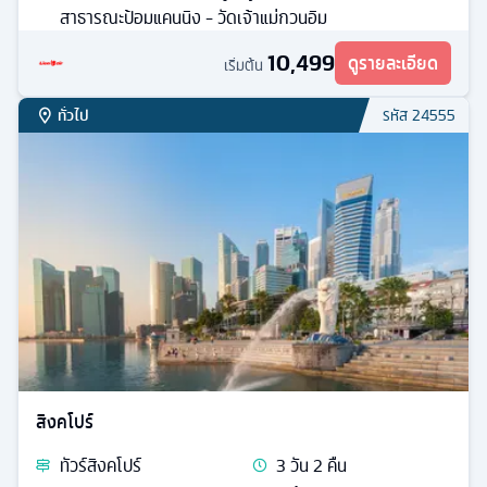
สาธารณะป้อมแคนนิง - วัดเจ้าแม่กวนอิม
10,499
ดูรายละเอียด
เริ่มต้น
ทั่วไป
รหัส
24555
สิงคโปร์
ทัวร์
สิงคโปร์
3
วัน
2
คืน