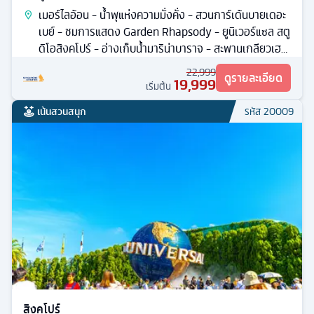
เมอร์ไลอ้อน - น้ำพุแห่งความมั่งคั่ง - สวนการ์เด้นบายเดอะ
เบย์ - ชมการแสดง Garden Rhapsody - ยูนิเวอร์แซล สตู
ดิโอสิงคโปร์ - อ่างเก็บน้ำมาริน่าบาราจ - สะพานเกลียวเฮ
ลิกซ์
22,999
ดูรายละเอียด
19,999
เริ่มต้น
เน้นสวนสนุก
รหัส
20009
สิงคโปร์