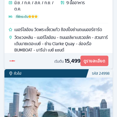
มิ.ย. / ก.ค. / ส.ค. / ก.ย. /
9
มื้ออาหาร
ต.ค.
ที่พักระดับ
เมอร์ไลอ้อน วัดพระเขี้ยวแก้ว ช้อปปิ้งย่านถนนออร์ชาร์ด
วัดซวงหลิน - เมอร์ไลอ้อน - ถนนอลิซาเบธวอล์ค - สวนการ์
เด้นบายเดอะเบย์ - ย่าน Clarke Quay - ล่องเรือ
BUMBOAT - มารีน่า เบย์ แซนด์
15,499
ดูรายละเอียด
เริ่มต้น
ทั่วไป
รหัส
24998