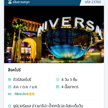
เน้นสวนสนุก
รหัส
23760
สิงคโปร์
ทัวร์
สิงคโปร์
4
วัน
3
คืน
ส.ค. / ต.ค. / ม.ค.
4
มื้ออาหาร
ที่พักระดับ
ยูนิเวอร์แซล อ่าวมารีน่า น้ำตกจีเวล อิสระเต็มวัน