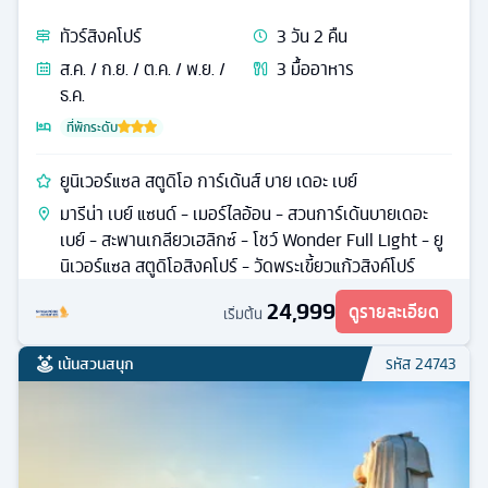
ทัวร์
สิงคโปร์
3
วัน
2
คืน
ส.ค. / ก.ย. / ต.ค. / พ.ย. /
3
มื้ออาหาร
ธ.ค.
ที่พักระดับ
ยูนิเวอร์แซล สตูดิโอ การ์เด้นส์ บาย เดอะ เบย์
มารีน่า เบย์ แซนด์ - เมอร์ไลอ้อน - สวนการ์เด้นบายเดอะ
เบย์ - สะพานเกลียวเฮลิกซ์ - โชว์ Wonder Full Light - ยู
นิเวอร์แซล สตูดิโอสิงคโปร์ - วัดพระเขี้ยวแก้วสิงค์โปร์
24,999
ดูรายละเอียด
เริ่มต้น
เน้นสวนสนุก
รหัส
24743