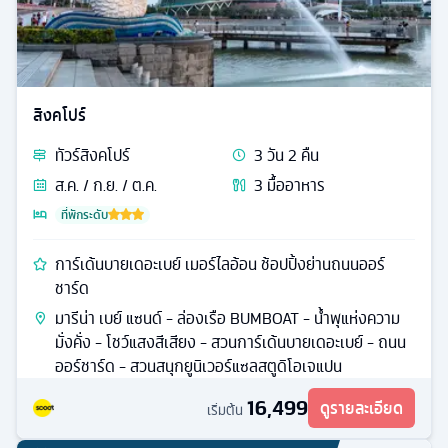
สิงคโปร์
ทัวร์
สิงคโปร์
3
วัน
2
คืน
ส.ค. / ก.ย. / ต.ค.
3
มื้ออาหาร
ที่พักระดับ
การ์เด้นบายเดอะเบย์ เมอร์ไลอ้อน ช้อปปิ้งย่านถนนออร์
ชาร์ด
มารีน่า เบย์ แซนด์ - ล่องเรือ BUMBOAT - นํ้าพุแห่งความ
มั่งคั่ง - โชว์แสงสีเสียง - สวนการ์เด้นบายเดอะเบย์ - ถนน
ออร์ชาร์ด - สวนสนุกยูนิเวอร์แซลสตูดิโอเจแปน
16,499
ดูรายละเอียด
เริ่มต้น