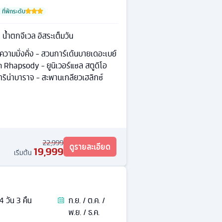
ที่พักระดับ
า น้ำตกจีเวล อิสระเต็มวัน
งความมั่งคั่ง - สวนการ์เด้นบายเดอะเบย์
Rhapsody - ยูนิเวอร์แซล สตูดิโอ
มาริน่าบาราจ - สะพานเกลียวเฮลิกซ์
22,999
ดูรายละเอียด
19,999
เริ่มต้น
4
วัน
3
คืน
ก.ย. / ต.ค. /
พ.ย. / ธ.ค.