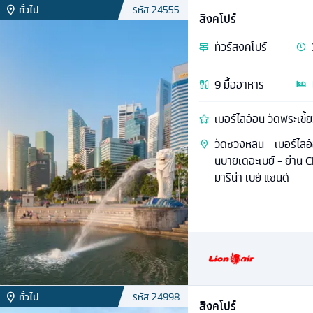
ทั่วไป
รหัส
24555
สิงคโปร์
ทัวร์
สิงคโปร์
9
มื้ออาหาร
เมอร์ไลอ้อน วัดพระเขี้
วัดซวงหลิน - เมอร์ไลอ
นบายเดอะเบย์ - ย่าน 
มารีน่า เบย์ แซนด์
ทั่วไป
รหัส
24998
สิงคโปร์