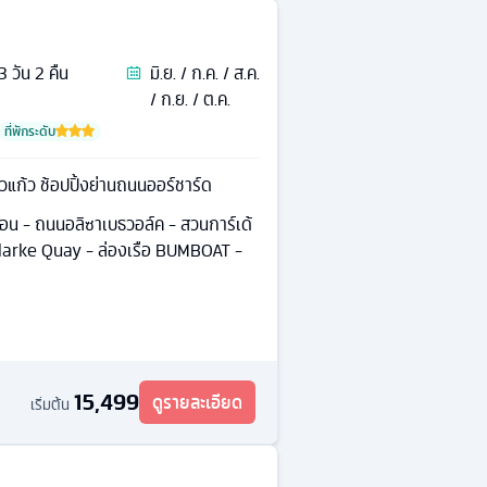
3
วัน
2
คืน
มิ.ย. / ก.ค. / ส.ค.
/ ก.ย. / ต.ค.
ที่พักระดับ
ยวแก้ว ช้อปปิ้งย่านถนนออร์ชาร์ด
้อน - ถนนอลิซาเบธวอล์ค - สวนการ์เด้
Clarke Quay - ล่องเรือ BUMBOAT -
15,499
ดูรายละเอียด
เริ่มต้น