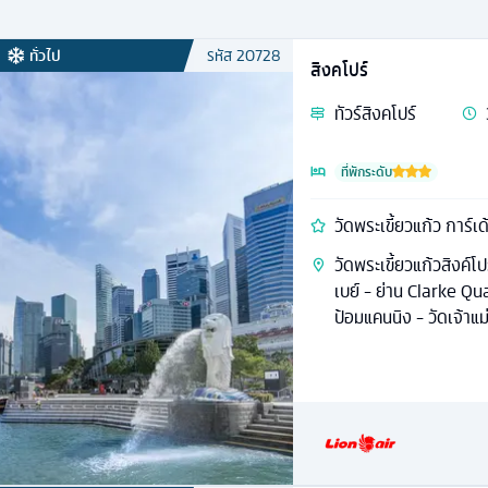
ทั่วไป
รหัส
20728
สิงคโปร์
ทัวร์
สิงคโปร์
ที่พักระดับ
วัดพระเขี้ยวแก้ว การ์เด
วัดพระเขี้ยวแก้วสิงค์โ
เบย์ - ย่าน Clarke Qu
ป้อมแคนนิง - วัดเจ้าแ