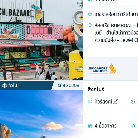
เมอร์ไลอ้อน การ์เด้นบาย
ล่องเรือ BUMBOAT - โ
เบย์ - ย่านไชน่าทาวน์อ
ความมั่งคั่ง - Jewel 
ทั่วไป
รหัส
20308
สิงคโปร์
ทัวร์
สิงคโปร์
4
มื้ออาหาร