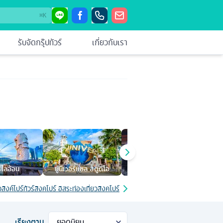
⌘
K
รับจัดกรุ๊ปทัวร์
เกี่ยวกับเรา
์ไลอ้อน
ยูนิเวอร์แซล สตูดิโอ
ย่าน Clarke Quay
สวนสา
สิงคโปร์
วสิงค์โปร์
ทัวร์สิงคโปร์ อิสระท่องเที่ยวสิงคโปร์ หรือเลือกซื้อทัวร์เสริม
ทัวร์สิงคโปร์ มาร
เรียงตาม