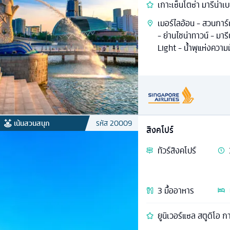
เกาะเซ็นโตซ่า มารีน่าเ
เมอร์ไลอ้อน - สวนการ
- ย่านไชน่าทาวน์ - มาร
Light - นํ้าพุแห่งความมั
เน้นสวนสนุก
รหัส
20009
สิงคโปร์
ทัวร์
สิงคโปร์
3
มื้ออาหาร
ยูนิเวอร์แซล สตูดิโอ กา