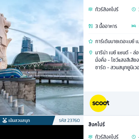
ทัวร์
สิงคโปร์
3
มื้ออาหาร
การ์เด้นบายเดอะเบย์ เ
มารีน่า เบย์ แซนด์ - ล
มั่งคั่ง - โชว์แสงสีเส
ชาร์ด - สวนสนุกยูนิเว
เน้นสวนสนุก
รหัส
23760
สิงคโปร์
ทัวร์
สิงคโปร์