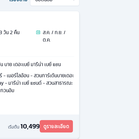
3
วัน
2
คืน
ส.ค. / ก.ย. /
ต.ค.
้น บาย เดอะเบย์ มารีน่า เบย์ แซน
ปร์ - เมอร์ไลอ้อน - สวนการ์เด้นบายเดอะ
ay - มารีน่า เบย์ แซนด์ - สวนสาธารณะ
ม่กวนอิม
10,499
ดูรายละเอียด
เริ่มต้น