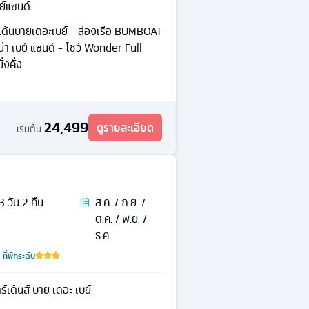
บย์แซนด์
์เด้นบายเดอะเบย์ - ล่องเรือ BUMBOAT
ีน่า เบย์ แซนด์ - โชว์ Wonder Full
่งคั่ง
24,499
ดูรายละเอียด
เริ่มต้น
3
วัน
2
คืน
ส.ค. / ก.ย. /
ต.ค. / พ.ย. /
ธ.ค.
ที่พักระดับ
ร์เด้นส์ บาย เดอะ เบย์