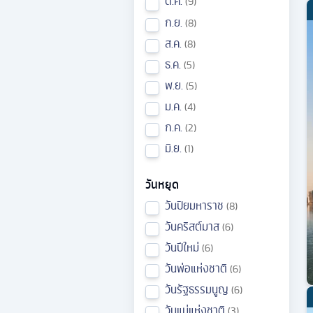
ต.ค.
9
ก.ย.
8
ส.ค.
8
ธ.ค.
5
พ.ย.
5
ม.ค.
4
ก.ค.
2
มิ.ย.
1
วันหยุด
วันปิยมหาราช
8
วันคริสต์มาส
6
วันปีใหม่
6
วันพ่อแห่งชาติ
6
วันรัฐธรรมนูญ
6
วันแม่แห่งชาติ
3