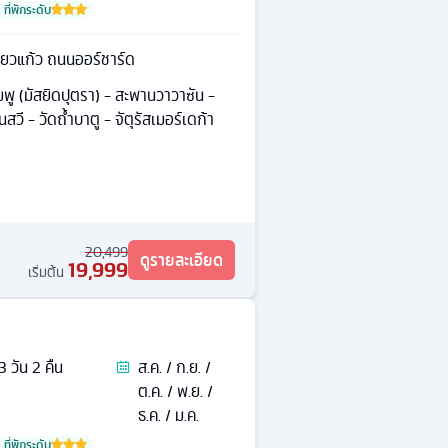
ที่พักระดับ
ขี้ยวแก้ว ถนนออร์ชาร์ด
มพู (มัสยิดปุตรา) - สะพานวาวาซัน -
นสวี - วัดถํ้าบาตู - จัตุรัสเมอร์เดก้า
20,499
ดูรายละเอียด
19,999
เริ่มต้น
3
วัน
2
คืน
ส.ค. / ก.ย. /
ต.ค. / พ.ย. /
ธ.ค. / ม.ค.
ที่พักระดับ