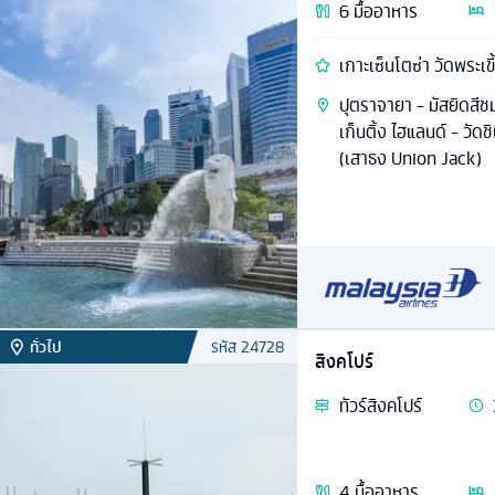
6
มื้ออาหาร
เกาะเซ็นโตซ่า วัดพระเ
ปุตราจายา - มัสยิดสีช
เก็นติ้ง ไฮแลนด์ - วัดชิ
(เสาธง Union Jack)
ทั่วไป
รหัส
24728
สิงคโปร์
ทัวร์
สิงคโปร์
4
มื้ออาหาร