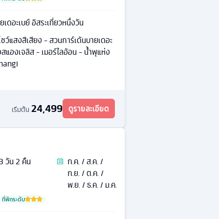
เดอะเบย์ อิสระเที่ยวหนึ่งวัน
ชว์แสงสีเสียง - สวนการ์เด้นบายเดอะ
อสแองเจลิส - เมอร์ไลอ้อน - นํ้าพุแห่ง
Changi
24,499
ดูรายละเอียด
เริ่มต้น
3
วัน
2
คืน
ก.ค. / ส.ค. /
ก.ย. / ต.ค. /
พ.ย. / ธ.ค. / ม.ค.
ที่พักระดับ