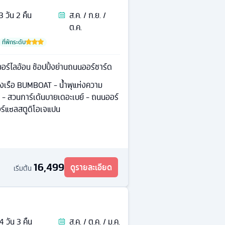
3
วัน
2
คืน
ส.ค. / ก.ย. /
ต.ค.
ที่พักระดับ
มอร์ไลอ้อน ช้อปปิ้งย่านถนนออร์ชาร์ด
่องเรือ BUMBOAT - นํ้าพุแห่งความ
ียง - สวนการ์เด้นบายเดอะเบย์ - ถนนออร์
อร์แซลสตูดิโอเจแปน
16,499
ดูรายละเอียด
เริ่มต้น
4
วัน
3
คืน
ส.ค. / ต.ค. / ม.ค.