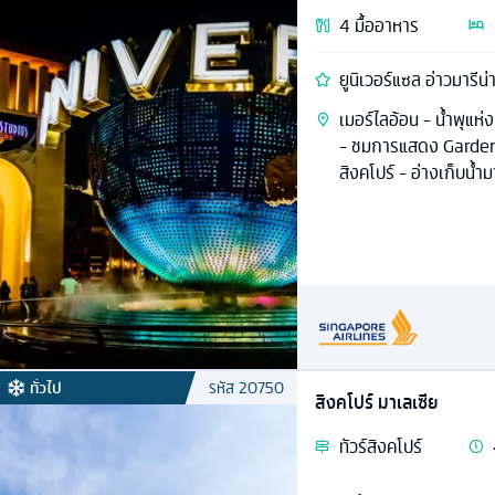
4
มื้ออาหาร
ยูนิเวอร์แซล อ่าวมารีน่
เมอร์ไลอ้อน - น้ำพุแห่
- ชมการแสดง Garden 
สิงคโปร์ - อ่างเก็บน้ำ
ทั่วไป
รหัส
20750
สิงคโปร์ มาเลเซีย
ทัวร์
สิงคโปร์