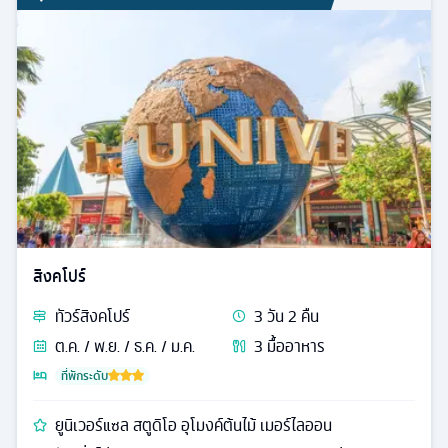
สิงคโปร์
ทัวร์
สิงคโปร์
3
วัน
2
คืน
ต.ค. / พ.ย. / ธ.ค. / ม.ค.
3
มื้ออาหาร
ที่พักระดับ
ยูนิเวอร์แซล สตูดิโอ อุโมงค์ต้นไม้ เมอร์ไลออน