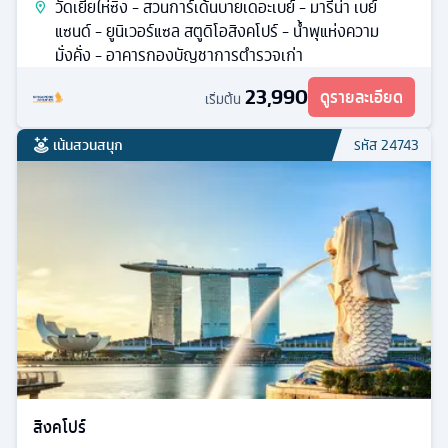
วัดเยี่ยไห่ซิง - สวนการ์เด้นบายเดอะเบย์ - มารีน่า เบย์
แซนด์ - ยูนิเวอร์แซล สตูดิโอสิงคโปร์ - น้ำพุแห่งความ
มั่งคั่ง - อาคารกองบัญชาการตำรวจเก่า
23,990
ดูรายละเอียด
เริ่มต้น
เน้นสวนสนุก
รหัส
24743
สิงคโปร์