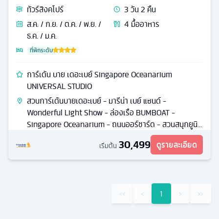
ทัวร์
สิงคโปร์
3
วัน
2
คืน
ส.ค. / ก.ย. / ต.ค. / พ.ย. /
4
มื้ออาหาร
ธ.ค. / ม.ค.
ที่พักระดับ
การ์เด้น บาย เดอะเบย์ Singapore Oceanarium
UNIVERSAL STUDIO
สวนการ์เด้นบายเดอะเบย์ - มารีน่า เบย์ แซนด์ -
Wonderful Light Show - ล่องเรือ BUMBOAT -
Singapore Oceanarium - ถนนออร์ชาร์ด - สวนสนุกยูนิ
เวอร์แซลสตูดิโอเจแปน
30,499
ดูรายละเอียด
เริ่มต้น
‹‹
‹
1
›
››