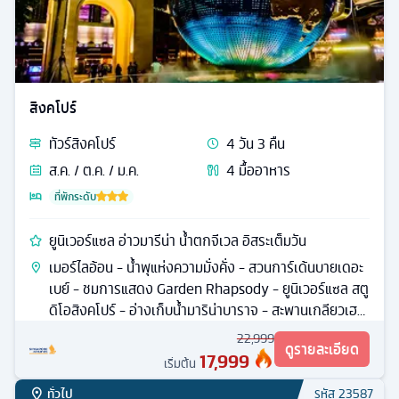
สิงคโปร์
ทัวร์
สิงคโปร์
4
วัน
3
คืน
ส.ค. / ต.ค. / ม.ค.
4
มื้ออาหาร
ที่พักระดับ
ยูนิเวอร์แซล อ่าวมารีน่า น้ำตกจีเวล อิสระเต็มวัน
เมอร์ไลอ้อน - น้ำพุแห่งความมั่งคั่ง - สวนการ์เด้นบายเดอะ
เบย์ - ชมการแสดง Garden Rhapsody - ยูนิเวอร์แซล สตู
ดิโอสิงคโปร์ - อ่างเก็บน้ำมาริน่าบาราจ - สะพานเกลียวเฮ
ลิกซ์
22,999
ดูรายละเอียด
17,999
เริ่มต้น
ทั่วไป
รหัส
23587