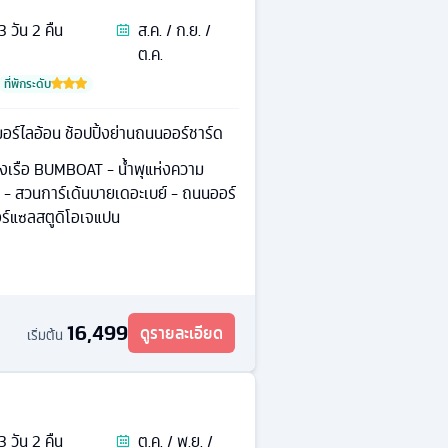
3
วัน
2
คืน
ส.ค. / ก.ย. /
ต.ค.
ที่พักระดับ
มอร์ไลอ้อน ช้อปปิ้งย่านถนนออร์ชาร์ด
่องเรือ BUMBOAT - นํ้าพุแห่งความ
ียง - สวนการ์เด้นบายเดอะเบย์ - ถนนออร์
อร์แซลสตูดิโอเจแปน
16,499
ดูรายละเอียด
เริ่มต้น
3
วัน
2
คืน
ต.ค. / พ.ย. /