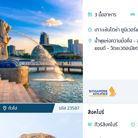
3
มื้ออาหาร
เกาะเซ้นโตซ่า ยูนิเวอร์
นํ้าพุแห่งความมั่งคั่ง 
แซนด์ - วัดซเวตอเมียต
ทั่วไป
รหัส
23587
สิงคโปร์
ทัวร์
สิงคโปร์