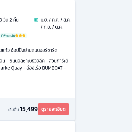
3
วัน
2
คืน
มิ.ย. / ก.ค. / ส.ค.
/ ก.ย. / ต.ค.
ที่พักระดับ
ยวแก้ว ช้อปปิ้งย่านถนนออร์ชาร์ด
้อน - ถนนอลิซาเบธวอล์ค - สวนการ์เด้
Clarke Quay - ล่องเรือ BUMBOAT -
15,499
ดูรายละเอียด
เริ่มต้น