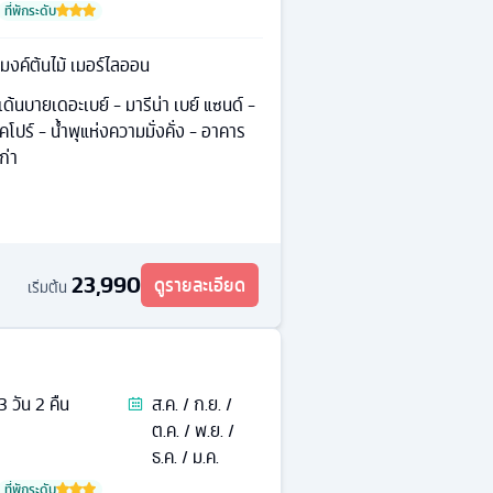
ที่พักระดับ
ุโมงค์ต้นไม้ เมอร์ไลออน
์เด้นบายเดอะเบย์ - มารีน่า เบย์ แซนด์ -
คโปร์ - น้ำพุแห่งความมั่งคั่ง - อาคาร
ก่า
23,990
ดูรายละเอียด
เริ่มต้น
3
วัน
2
คืน
ส.ค. / ก.ย. /
ต.ค. / พ.ย. /
ธ.ค. / ม.ค.
ที่พักระดับ