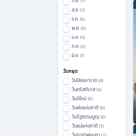
ก.ย.
7
ส.ค.
7
ธ.ค.
6
พ.ย.
6
ม.ค.
5
ก.ค.
2
มิ.ย.
1
วันหยุด
วันปิยมหาราช
8
วันคริสต์มาส
6
วันปีใหม่
6
วันพ่อแห่งชาติ
6
วันรัฐธรรมนูญ
6
วันแม่แห่งชาติ
3
วันอาสาฬหบูชา
2