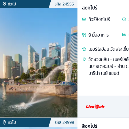
ทั่วไป
รหัส
24555
สิงคโปร์
ทัวร์
สิงคโปร์
9
มื้ออาหาร
เมอร์ไลอ้อน วัดพระเขี้
วัดซวงหลิน - เมอร์ไลอ
นบายเดอะเบย์ - ย่าน 
มารีน่า เบย์ แซนด์
ทั่วไป
รหัส
24998
สิงคโปร์