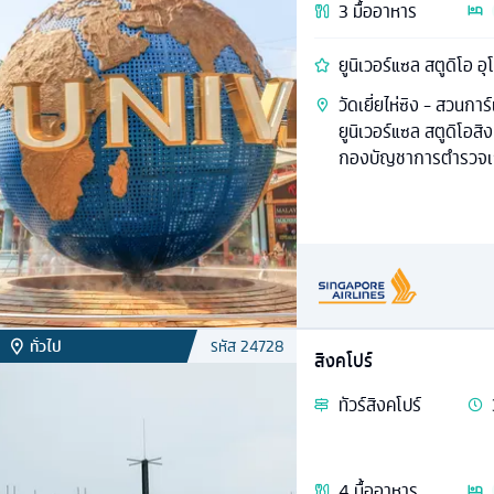
3
มื้ออาหาร
ยูนิเวอร์แซล สตูดิโอ อ
วัดเยี่ยไห่ซิง - สวนการ
ยูนิเวอร์แซล สตูดิโอสิง
กองบัญชาการตำรวจเ
ทั่วไป
รหัส
24728
สิงคโปร์
ทัวร์
สิงคโปร์
4
มื้ออาหาร