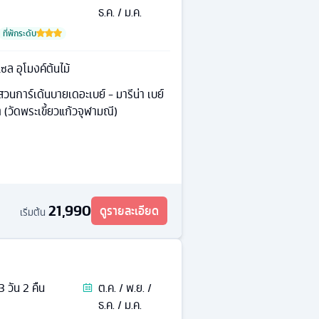
ธ.ค. / ม.ค.
ที่พักระดับ
แซล อุโมงค์ต้นไม้
- สวนการ์เด้นบายเดอะเบย์ - มารีน่า เบย์
 (วัดพระเขี้ยวแก้วจุฬามณี)
21,990
ดูรายละเอียด
เริ่มต้น
3
วัน
2
คืน
ต.ค. / พ.ย. /
ธ.ค. / ม.ค.