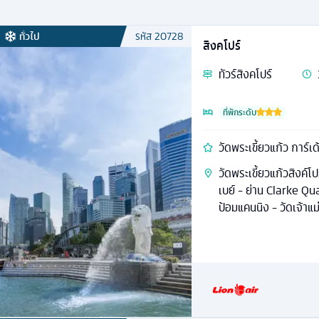
ทั่วไป
รหัส
20728
สิงคโปร์
ทัวร์
สิงคโปร์
ที่พักระดับ
วัดพระเขี้ยวแก้ว การ์เด
วัดพระเขี้ยวแก้วสิงค์โ
เบย์ - ย่าน Clarke Qu
ป้อมแคนนิง - วัดเจ้าแ