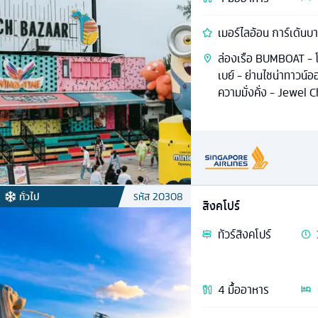
เมอร์ไลอ้อน การ์เด้นบาย
ล่องเรือ BUMBOAT - โ
เบย์ - ย่านไชน่าทาวน์อ
ความมั่งคั่ง - Jewel 
ทั่วไป
รหัส
20308
สิงคโปร์
ทัวร์
สิงคโปร์
4
มื้ออาหาร