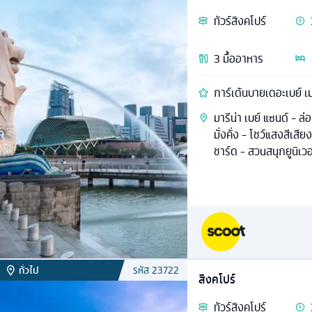
ทัวร์
สิงคโปร์
3
มื้ออาหาร
การ์เด้นบายเดอะเบย์ เ
มารีน่า เบย์ แซนด์ - ล
มั่งคั่ง - โชว์แสงสีเส
ชาร์ด - สวนสนุกยูนิเว
ทั่วไป
รหัส
23722
สิงคโปร์
ทัวร์
สิงคโปร์