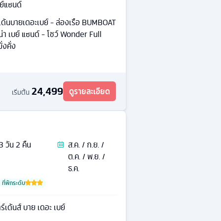
บย์แซนด์
์เด้นบายเดอะเบย์ - ล่องเรือ BUMBOAT
ีน่า เบย์ แซนด์ - โชว์ Wonder Full
่งคั่ง
24,499
ดูรายละเอียด
เริ่มต้น
3
วัน
2
คืน
ส.ค. / ก.ย. /
ต.ค. / พ.ย. /
ธ.ค.
ที่พักระดับ
ร์เด้นส์ บาย เดอะ เบย์