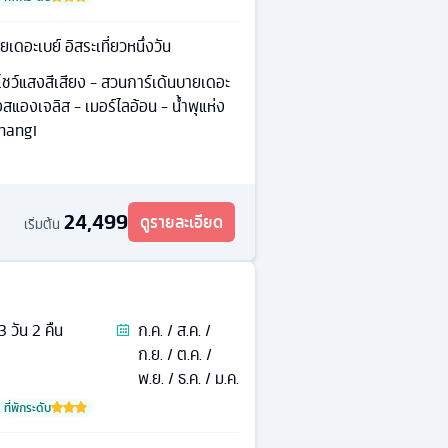
เดอะเบย์ อิสระเที่ยวหนึ่งวัน
ชว์แสงสีเสียง - สวนการ์เด้นบายเดอะ
อสแองเจลิส - เมอร์ไลอ้อน - นํ้าพุแห่ง
Changi
24,499
ดูรายละเอียด
เริ่มต้น
3
วัน
2
คืน
ก.ค. / ส.ค. /
ก.ย. / ต.ค. /
พ.ย. / ธ.ค. / ม.ค.
ที่พักระดับ