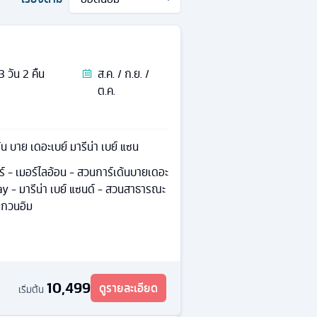
3
วัน
2
คืน
ส.ค. / ก.ย. /
ต.ค.
้น บาย เดอะเบย์ มารีน่า เบย์ แซน
ปร์ - เมอร์ไลอ้อน - สวนการ์เด้นบายเดอะ
ay - มารีน่า เบย์ แซนด์ - สวนสาธารณะ
ม่กวนอิม
10,499
ดูรายละเอียด
เริ่มต้น