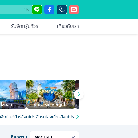
⌘
K
รับจัดกรุ๊ปทัวร์
เกี่ยวกับเรา
์ไลอ้อน
ยูนิเวอร์แซล สตูดิโอ
ย่าน Clarke Quay
สวนสา
สิงคโปร์
วสิงค์โปร์
ทัวร์สิงคโปร์ อิสระท่องเที่ยวสิงคโปร์ หรือเลือกซื้อทัวร์เสริม
ทัวร์สิงคโปร์ มาร
เรียงตาม