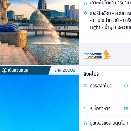
เกาะเซ็นโตซ่า มารีน่าเ
เมอร์ไลอ้อน - สวนการ
- ย่านไชน่าทาวน์ - มาร
Light - นํ้าพุแห่งความมั
เน้นสวนสนุก
รหัส
20009
สิงคโปร์
ทัวร์
สิงคโปร์
3
มื้ออาหาร
ยูนิเวอร์แซล สตูดิโอ กา