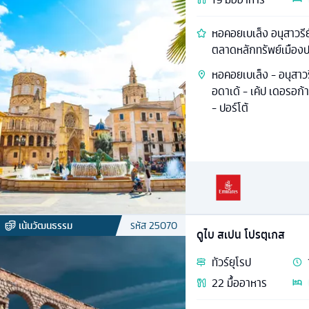
หอคอยเบเล็ง อนุสาวรี
ตลาดหลักทรัพย์เมืองป
หอคอยเบเล็ง - อนุสาวร
อดาเด้ - เค้ป เดอรอก้
- ปอร์โต้
เน้นวัฒนธรรม
รหัส
25070
ดูไบ สเปน โปรตุเกส
ทัวร์
ยุโรป
22
มื้ออาหาร