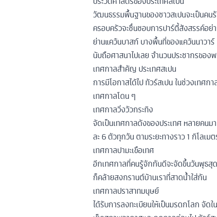
ประวัติศาสตร์ของประเทศสเปน
วัฒนธรรมพื้นฐานของชาวสเปนจะเป็นคนรักคร
ครอบครัวจะชื่นชอบการปาร์ตี้สังสรรค์อ
ย่านแคว้นบาสก์ บางพื้นที่ของแคว้นนาวาร์
นับถือศาสนาไปเลย จำนวนประชากรของพว
เทศกาลสำคัญ ประเทศสเปน
การมีโอกาสได้ไป ทัวร์สเปน ในช่วงเทศกาลร
เทศกาลโดน ๆ
เทศกาลวิ่งวัวกระทิง
จัดเป็นเทศกาลดังของประเทศ หลายคนมา ทัว
ละ 6 ตัวทุกวัน ตามระยะทางราว 1 กิโลเมตร
เทศกาลปามะเขือเทศ
อีกเทศกาลที่คนรู้จักกันดีจะจัดขึ้นวันพุธ
ก็คล้ายสงกรานต์บ้านเราที่สาดน้ำใส่กัน
เทศกาลปราสาทมนุษย์
ได้รับการลงทะเบียนให้เป็นมรดกโลก จัดใน