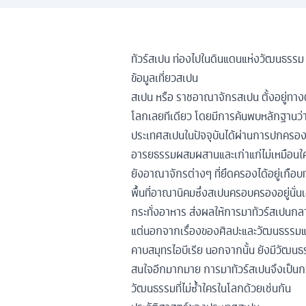
ทัวร์สเปน ท่องไปในดินแดนแห่งวัฒนธรรม
ข้อมูลเที่ยวสเปน
สเปน หรือ ราชอาณาจักรสเปน ตั้งอยู่ทางตะ
โลกเลยทีเดียว โดยมีการค้นพบหลักฐานว่ามีมน
ประเทศสเปนในปัจจุบันได้ผ่านการปกครองแ
อารยธรรมผสมผสานและเก่าแก่ไม่เหมือนใคร 
ยังอาณาจักรต่างๆ ที่ยึดครองได้อยู่เกือ
พื้นที่อาณานิคมซึ่งสเปนครอบครองอยู่นั่น
กระทั่งอาหาร ส่งผลให้การมาทัวร์สเปนกล
แต่นอกจากเรื่องของศิลปะและวัฒนธรรมแล้
คาบสมุทรไอบีเรีย นอกจากนั้น ยังมีวัฒนธร
สนใจอีกมากมาย การมาทัวร์สเปนจึงเป็นก
วัฒนธรรมที่ไม่ซ้ำใครในโลกด้วยเช่นกัน