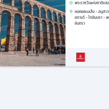
พระราชวังแห่งชาติเปน
หอคอยเบเล็ง - อนุสาวร
อดาเด้ - โกอิมบรา - 
ซินทรา