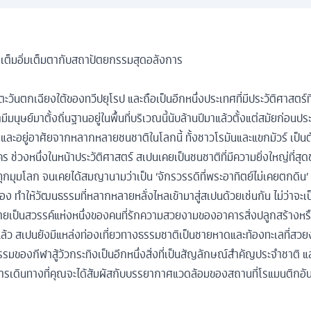
 เต็มอิ่มเต็มตากับสถาปัตยกรรมสุดอลังการ
วันตกเฉียงใต้ของทวีปยุโรป และถือเป็นอีกหนึ่งประเทศที่มีประวัติศาสตร์ที
ุษย์มาตั้งถิ่นฐานอยู่ในพื้นที่บริเวณนี้นับล้านปีมาแล้วตั้งแต่สมัยก่อนปร
ละอยู่อาศัยจากหลากหลายชนชาติในโลกนี้ ทั้งชาวโรมันและแขกมัวร์ เป็นต้
ช่วงหนึ่งในหน้าประวัติศาสตร์ สเปนเคยเป็นชนชาติที่มีความยิ่งใหญ่ที่สุ
บทุกมุมโลก จนเคยได้สมญานามว่าเป็น ‘จักรวรรดิที่พระอาทิตย์ไม่เคยตกดิ
เอง ทำให้วัฒนธรรมที่หลากหลายหลั่งไหลเข้ามาสู่สเปนด้วยเช่นกัน ไม่ว่าจ
ายเป็นสวรรค์แห่งหนึ่งของคนที่รักความสวยงามของอาคารสิ่งปลูกสร้างหรื
ว สเปนยังมีแหล่งท่องเที่ยวทางธรรมชาติเป็นชายหาดและท้องทะเลที่สวยง
รมของกีฬาสู้วัวกระทิงเป็นอีกหนึ่งสิ่งที่เป็นสัญลักษณ์สำคัญประจำชาติ แล
ารเดินทางที่คุณจะได้สัมผัสกับบรรยากาศแวดล้อมของสถานที่โรแมนติกอั