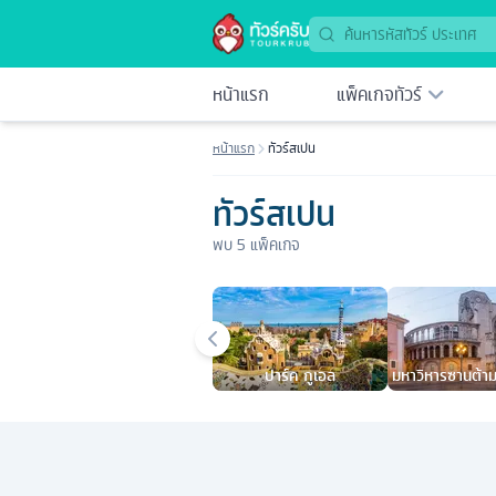
หน้าแรก
แพ็คเกจทัวร์
หน้าแรก
ทัวร์สเปน
ทัวร์สเปน
พบ
5
แพ็คเกจ
เมืองยอดนิยม
ปาร์ค กูเอล
มหาวิหารซานต้าม
วิหารบาเลน