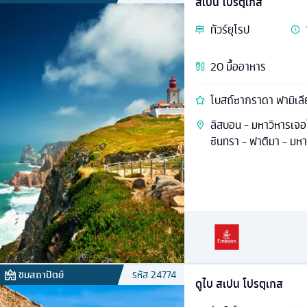
สเปน โปรตุเกส
ทัวร์
ยุโรป
20
มื้ออาหาร
โบสถ์ซากราดา ฟามิเล
ลิสบอน - มหาวิหารเจอ
ซินทรา - ฟาติมา - มห
ชมสถาปัตย์
รหัส
24774
ดูไบ สเปน โปรตุเกส