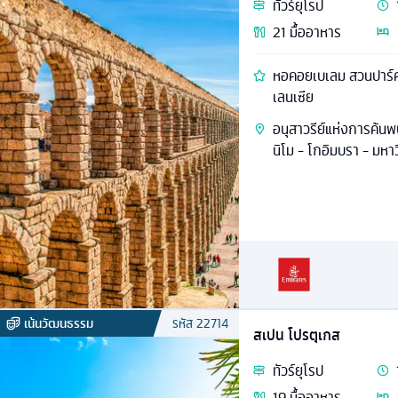
ทัวร์
ยุโรป
21
มื้ออาหาร
หอคอยเบเลม สวนปาร์ค
เลนเซีย
อนุสาวรีย์แห่งการค้น
นิโม - โกอิมบรา - มห
เน้นวัฒนธรรม
รหัส
22714
สเปน โปรตุเกส
ทัวร์
ยุโรป
19
มื้ออาหาร