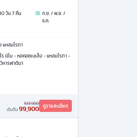
10
วัน
7
คืน
ก.ย. / พ.ย. /
ธ.ค.
ีย แหลมโรกา
โร นิโม - หอคอยเบเล็ง - แหลมโรกา -
าวิหารฟาติมา
103,900
ดูรายละเอียด
99,900
เริ่มต้น