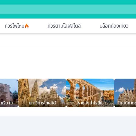
ทัวร์ไฟไหม้
ทัวร์ตามไลฟ์สไตล์
บล็อกท่องเที่ยว
าเรีย (มหา
มหาวิหารโทเลโด้
รางส่งน้ำโรมัน
โบสถ์ซากร
เซีย)