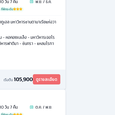
10
วัน
7
คืน
พ.ย. / ธ.ค.
ที่พักระดับ
กูเอล มหาวิหารซานตามาเรียแห่งวา
พบ - หอคอยเบเล็ง - มหาวิหารเจอโร
าวิหารฟาติมา - ซินทรา - แหลมโรกา
105,900
ดูรายละเอียด
เริ่มต้น
10
วัน
7
คืน
ต.ค. / พ.ย.
ที่พักระดับ