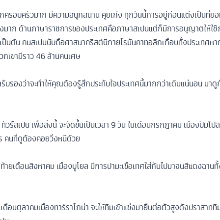
อบครัวมาก มีความสนุกสนาน คุยเก่ง ทุกวันนี้การอยู่ก่อนแต่งเป็นที่ยอมรั
ย่างมาก ด้านภาษาราชการของประเทศคือภาษาสเปนแต่ก็มีการอนุญาตให้ใช้ภ
 เป็นต้น คนสเปนนับถือศาสนาคริสต์นิกายโรมันคาทอลิกเกือบทั้งประเทศหากใค
กเขามีราว 46 ล้านคนเศษ
ับรองว่าจะทำให้คุณต้องรู้สึกประทับใจประเทศนี้มากกว่าเดิมแน่นอน มาดูกั
ร์สเปน เพื่อสิ่งนี้ จะจัดขึ้นเป็นเวลา 9 วัน ในเดือนกรกฎาคม เมืองปัม
 คนที่ดูต้องคอยวิ่งหนีด้วย
สุดท้ายเดือนสิงหาคม เมืองบูโยล มีการปามะเขือเทศใส่กันไปมาจนสีแดงฉานทั้
เดือนตุลาคมเมืองทาร์ราโกน่า จะให้ทีมเข้าแข่งมายืนต่อตัวสูงดังปราสาทท