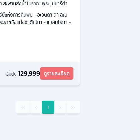
า สะพานส่งน้ำโบราณ พระแม่มารีดำ
ีย์แห่งการค้นพบ - อเวนิดา ดา ลิเบ
พระราชวังแห่งชาติเปนา - แหลมโรกา -
129,999
ดูรายละเอียด
เริ่มต้น
‹‹
‹
1
›
››