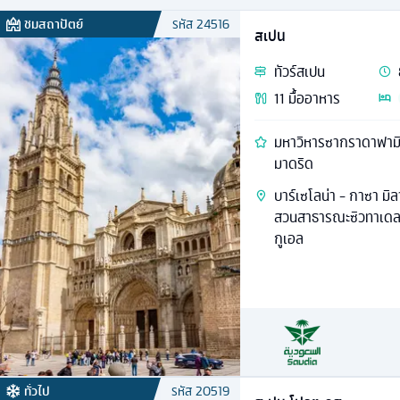
ชมสถาปัตย์
รหัส
24516
สเปน
ทัวร์
สเปน
11
มื้ออาหาร
มหาวิหารซากราดาฟามิล
มาดริด
บาร์เซโลน่า - กาซา มิล
สวนสาธารณะซิวทาเดลล
กูเอล
ทั่วไป
รหัส
20519