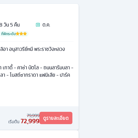
8
วัน
5
คืน
ต.ค.
ที่พักระดับ
ิอา อนุสาวรีย์หมี พระราชวังหลวง
า เกาดี้ - คาซ่า บัตโล - ถนนลารัมบลา -
า - โบสถ์ซากราดา แฟมิเลีย - ปาร์ค
79,999
ดูรายละเอียด
72,999
เริ่มต้น