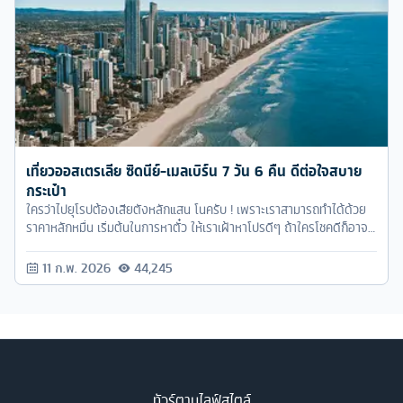
เที่ยวออสเตรเลีย ซิดนีย์-เมลเบิร์น 7 วัน 6 คืน ดีต่อใจสบาย
กระเป๋า
ใครว่าไปยุโรปต้องเสียตังหลักแสน โนครับ ! เพราะเราสามารถทำได้ด้วย
ราคาหลักหมื่น เริ่มต้นในการหาตั๋ว ให้เราเฝ้าหาโปรดีๆ ถ้าใครโชคดีก็อาจ
จะเจอตั๋วไปกลับราคาไม่ถึงหมื่นด้วยซ้ำ
11 ก.พ. 2026
44,245
ทัวร์ตามไลฟ์สไตล์