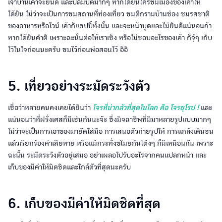
เจ้าบ้านเค้าจะยินดี และปลื้มปิติมากๆ หากได้ยินใครชมเมืองของเค้าให้
ได้ยิน ไม่ว่าจะเป็นการชมสถานที่ท่องเที่ยว ชมตึกรามบ้านช่อง ชมรสชาติ
ของอาหารหรือไวน์ เค้าก็แฮปปี้ทั้งนั้น และจะหน้าบูดและไม่ยินดีแน่นอนถ้า
หากได้ยินคำติ เพราะฉะนั้นต่อให้เราเซ็ง หรือไม่ชอบอะไรของเค้า ก็จุ๊ๆ เก็บ
ไว้ในใจก่อนนะครับ ชมไว้ก่อนพ่อสอนไว้ อิอิ
5. เที่ยวอย่างระมัดระวังตัว
เชื่อว่าหลายคนคงเคยได้ยินว่า
โจรที่น่ากลัวที่สุดในโลก คือ โจรยุโรป !
และ
แน่นอนว่าที่ฝรั่งเศสก็มีเช่นกันนะจ๊ะ ซึ่งมิจฉาชีพที่มีมาหลายรูปแบบมากๆ
ไม่ว่าจะเป็นการเอาของมายัดใส่มือ การเสนอตัวถ่ายรูปให้ การแกล้งเดินชน
แล้วเรียกร้องค่าเสียหาย หรือแม้กระทั่งขโมยกันโต้งๆ ก็มีเหมือนกัน เพราะ
ฉะนั้น ระมัดระวังตัวอยู่เสมอ อย่าเผลอไปรับอะไรจากคนแปลกหน้า และ
เก็บของมีค่าให้มิดชิดและใกล้ตัวที่สุดนะครับ
6. เก็บของมีค่าให้มิดชิดที่สุด