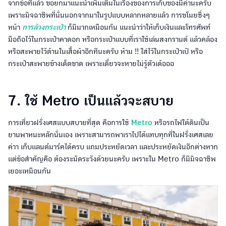
จากข้อที่แล้ว ขอยกมาแนะนำเพิ่มเติมในเรื่องของการเก็บของมีค่านะครับ
เพราะมิจฉาชีพที่นั่นนอกจากมาในรูปแบบหลากหลายแล้ว การขโมยซึ่งๆ
หน้า
การล้วงกระเป๋า
ก็มีมากเหมือนกัน แนะนำว่าให้เก็บเงินและโทรศัพท์
มือถือไว้ในกระเป๋าคาดอก หรือกระเป๋าแบบที่เราใช้เล่นสงกรานต์ แล้วคล้อง
หรือสะพายไว้ด้านในเสื้อผ้าอีกทีนะครับ ห้าม !! ใส่ไว้ในกระเป๋าเป้ หรือ
กระเป๋าสะพายข้างเด็ดขาด เพราะเดี๋ยวจะหายไม่รู้ตัวเด้อออ
7. ใช้ Metro เป็นแล้วจะสบาย
การเที่ยวฝรั่งเศสแบบสบายที่สุด คือการใช้
Metro
หรือรถไฟใต้ดินเป็น
ยานพาหนะหลักนั่นเอง เพราะสามารถพาเราไปได้แทบทุกที่ในฝรั่งเศสเลย
ค่าา เก็บแลนด์มาร์คได้ครบ แถมประหยัดเวลา และประหยัดเงินอีกต่างหาก
แต่ข้อสำคัญคือ ต้องระมัดระวังด้วยนะครับ เพราะใน Metro ก็มีมิจฉาชีพ
เยอะเหมือนกัน