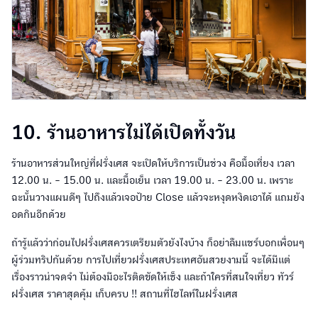
10. ร้านอาหารไม่ได้เปิดทั้งวัน
ร้านอาหารส่วนใหญ่ที่ฝรั่งเศส จะเปิดให้บริการเป็นช่วง คือมื้อเที่ยง เวลา
12.00 น. - 15.00 น. และมื้อเย็น เวลา 19.00 น. - 23.00 น. เพราะ
ฉะนั้นวางแผนดีๆ ไปถึงแล้วเจอป้าย Close แล้วจะหงุดหงิดเอาได้ แถมยัง
อดกินอีกด้วย
ถ้ารู้แล้วว่าก่อนไปฝรั่งเศสควรเตรียมตัวยังไงบ้าง ก็อย่าลืมแชร์บอกเพื่อนๆ
ผู้ร่วมทริปกันด้วย การไปเที่ยวฝรั่งเศสประเทศอันสวยงามนี้ จะได้มีแต่
เรื่องราวน่าจดจำ ไม่ต้องมีอะไรติดขัดให้เซ็ง และถ้าใครที่สนใจเที่ยว ทัวร์
ฝรั่งเศส ราคาสุดคุ้ม เก็บครบ !! สถานที่ไฮไลท์ในฝรั่งเศส