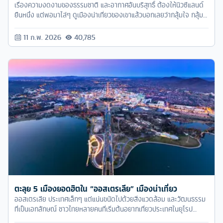
เรื่องความงดงามของธรรมชาติ และอากาศอันบริสุทธิ์ ต้องให้นิวซีแลนด์
ยืนหนึ่ง แต่พอมาไล่ๆ ดูเมืองน่าเที่ยวของเขาแล้วบอกเลยว่ากลุ้มใจ กลุ้ม
ใจทำไม? ไม่น่าเที่ยวเหรอ? โนจ้า เมืองน่าเที่ยวเยอะมากจนลางานกันไม่ทัน
ต่างหาก ขอลางานเป็นเดือนได้ไหมครับหัวหน้าาาา
11 ก.พ. 2026
40,785
ตะลุย 5 เมืองยอดฮิตใน “ออสเตรเลีย” เมืองน่าเที่ยว
ออสเตรเลีย ประเทศเล็กๆ แต่แน่นขนัดไปด้วยสิ่งแวดล้อม และวัฒนธรรม
ที่เป็นเอกลักษณ์ ชาวไทยหลายคนที่เริ่มต้นอยากเที่ยวประเทศในยุโรป
สัมผัสบรรยากาศใหม่ๆ ก็เริ่มต้นด้วย ‘ออสเตรเลีย’ กันหลายคน โดย