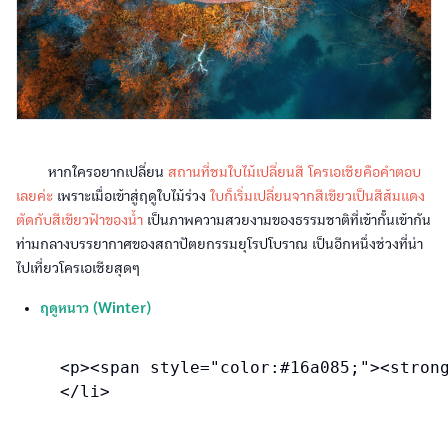
หากใครอยากเปลี่ยน
สถานที่ชมใบไม้เปลี่ยนสี โครเอเชียคือคำตอบ
เลยค่ะ
เพราะเมื่อเข้าสู่ฤดูใบไม้ร่วง
ใบก็เริ่มเปลี่ยนจากสีเขียวเป็นสีส้มแดง
ตัดกับสีเขียวฟ้าของน้ำ
เป็นภาพความสวยงามของธรรมชาติที่เข้ากั๊นเข้ากัน
ท่ามกลางบรรยากาศของสถาปัตยกรรมยุโรปโบราณ เป็นอีกหนึ่งช่วงที่น่า
ไปเที่ยวโครเอเชียสุดๆ
ฤดูหนาว (Winter)
<p><span style="color:#16a085;"><strong>เ
</li>