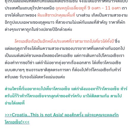
ยุโรปและมีพื้นที่ติดกับทะเลเมดิเตอร์เรเนียน จึงไม่ได้มีอากาศหนาวจัดแบบ
ประเทศในแถบยุโรปทางเหนือ
อุณหภูมิเฉลี่ยอยูที่ 9 องศา - 11 องศา
เรา
อาจได้เห็นภาพของ
หิมะสีขาวปกคุลมพื้นที่
บางส่วน เกิดเป็นความสวยงาม
อีกรูปแบบเฉพาะของฤดูหนาว ที่สวยงามไม่แพ้กันและที่สำคัญ ราคาที่พัก
ต่างๆจะราคาถูกในช่วงปลายปีอีกด้วยค่ะ
โครเอเชียถือเป็นอีกหนึ่งประเทศที่เราสามารถไปเที่ยวได้ทั้งปี
ซึ่ง
แต่ละฤดูเราก็จะได้เห็นความสวยงามของบรรยากาศที่แตกต่างกันออกไป
เป็นมนต์เสน่ห์ชวนหลงใหลของโครเอเชีย แต่การเดินทางไปโครเอเชียเรา
ต้องทำการขอวีซ่า แต่ถ้าไม่อยากยุ่งยากเรื่องเอกสาร ได้เที่ยวโครเอเชีย
แบบสบายๆ ชมธรรมชาติสุดตระการตา ก็ต้องไปทัวร์โครเอเชียกับทัวร์
ครับเลย รับรองไม่ผิดหวังแน่นอนค่ะ
ส่วนใครที่เริ่มอยากจะไปเที่ยวโครเอเชีย แต่กำลังมองหารีวิวโครเอเชีย ทัวร์
ครับมีรีวิวทัวร์โครเอเชียจากลูกค้าของทัวร์ครับ มาให้ติดตามกัน ตามไป
อ่านได้เลยที่
>>>Croatia...This is not Asia! ลองสักครั้ง แล้วจะคุณจะหลงรัก
โครเอเชีย!<<<