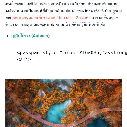
ของน้ำทะเล และสีส้มแดงจากสถาปัตยกรรมโบราณ ส่วนผสมอันแสนจะ
ลงตัวจนกลายเป็นสเน่ห์ที่เป็นเอกลักษณ์เฉพาะของโครเอเชีย ซึ่งในฤดูร้อน
จะมี
อุณหภูมิเฉลี่ยอยู่ที่ประมาณ 15 องศา - 25 องศา
อากาศเย็นสบาย
กับบรรยากาศสุดแสนจะคลาสสิคแบบนี้ แค่คิดก็รู้สึกฟินแล้วค่ะ
ฤดูใบไม้ร่วง (Autumn)
<p><span style="color:#16a085;"><strong>
</li>