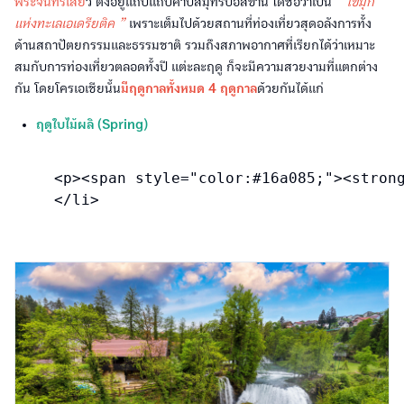
พระจันทร์เสี้ย
ว ตั้งอยู่แถบแถบคาบสมุทรบอสข่าน ได้ชื่อว่าเป็น
“ ไข่มุก
แห่งทะเลเอเดรียติค ”
เพราะเต็มไปด้วยสถานที่ท่องเที่ยวสุดอลังการทั้ง
ด้านสถาปัตยกรรมและธรรมชาติ รวมถึงสภาพอากาศที่เรียกได้ว่าเหมาะ
สมกับการท่องเที่ยวตลอดทั้งปี แต่ะละฤดู ก็จะมีความสวยงามที่แตกต่าง
กัน โดยโครเอเชียนั้น
มีฤดูกาลทั้งหมด 4 ฤดูกาล
ด้วยกันได้แก่
ฤดูใบไม้ผลิ (Spring)
<p><span style="color:#16a085;"><strong>เ
</li>