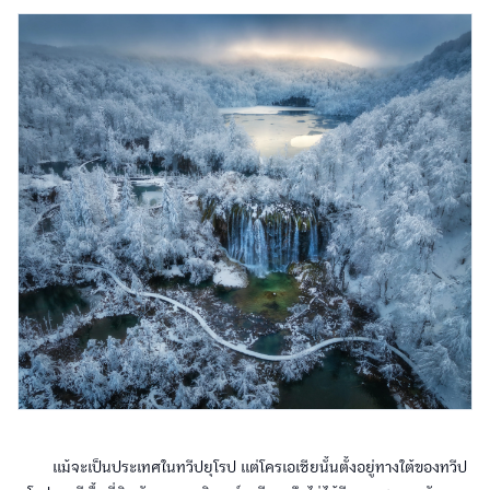
แม้จะเป็นประเทศในทวีปยุโรป แต่โครเอเชียนั้นตั้งอยู่ทางใต้ของทวีป