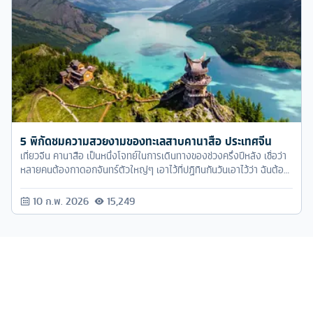
5 พิกัดชมความสวยงามของทะเลสาบคานาสือ ประเทศจีน
เที่ยวจีน คานาสือ เป็นหนึ่งโจทย์ในการเดินทางของช่วงครึ่งปีหลัง เชื่อว่า
หลายคนต้องกาดอกจันทร์ตัวใหญ่ๆ เอาไว้ที่ปฏิทินกันวันเอาไว้ว่า ฉันต้อง
ไปดูฤดูใบไม้เปลี่ยนสี ที่ไหนสักที่ให้ได้ เพราะช่วงครึ่งปีหลังของต่าง
ประเทศเขาจะเข้าสู่ช่วงฤดูใบไม้ร่วงซึ่งก่อนจะถึงจุดนั้นจะมีฤดูกาลที่เรียก
10 ก.พ. 2026
15,249
ว่าฤดูใบไม้เปลี่ยนสี สลับสีแดงเหลือง สวยงามเกินภาพในความฝัน อย่าง
ที่เราๆ เห็นกันตามอินเตอร์เน็ตนั่นแหละ