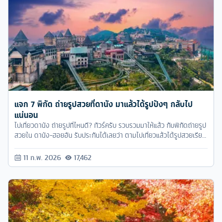
แจก 7 พิกัด ถ่ายรูปสวยที่ดานัง มาแล้วได้รูปปังๆ กลับไป
แน่นอน
ไปเที่ยวดานัง ถ่ายรูปที่ไหนดี? ทัวร์ครับ รวบรวมมาให้แล้ว กับพิกัดถ่ายรูป
สวยใน ดานัง-ฮอยอัน รับประกันได้เลยว่า ตามไปเที่ยวแล้วได้รูปสวยเรียก
ยอดไลค์ได้แน่นอน
11 ก.พ. 2026
17,462