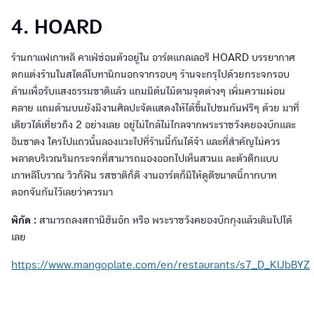
4. HOARD
ร้านกาแฟเกาหลี คาเฟ่ซ่อนตัวอยู่ใน อาร์ตแกลเลอรี HOARD บรรยากาศ
ตกแต่งร้านในสไตล์โบทานิกนอกจากรอบๆ ร้านจะกรุไปด้วยกระจกรอบ
ด้านเพื่อรับแสงธรรมชาติแล้ว แถมมีต้นไม้ตามจุดต่างๆ เพิ่มความผ่อน
คลาย แถมด้านบนยังมีงานศิลปะจัดแสดงให้ได้ขึ้นไปชมกันฟรีๆ ด้วย มาที่
เดียวได้เที่ยวถึง 2 อย่างเลย อยู่ไม่ใกล้ไม่ไกลจากพระราชวังคยองบ๊กและ
อินซาดง ใครไปแถวนั้นลองแวะไปที่ร้านนี้กันได้จ้า และที่สำคัญไม่ควร
พลาดบริเวณริมกระจกที่สามารถมองออกไปเห็นสวนแ ละตัวตึกแบบ
เกาหลีโบราณ วิวก็ฟิน รสชาติก็ดี งานอาร์ตก็มีให้ดูดีขนาดนี้กากบาท
ดอกจันกันไว้เลยว่าควรมา
พิกัด :
สามารถลงสถานีฮันอ๊ก หรือ พระราชวังคยองบ๊กกุงแล้วเดินไปได้
เลย
https://www.mangoplate.com/en/restaurants/s7_D_KlJbBYZ