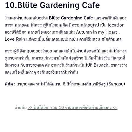
10.Blüte Gardening Cafe
ร้านสุดท้ายก่อนกลับอย่าง
Blüte Gardening Cafe
แนวคาเฟ่ในฝันของ
สาวๆ หลายคน ให้ความรู้สึกโรแมนติค มีความคล้ายยุโรป เป็น location
ของซีรี่ส์ฮิตๆ หลายเรื่องของเกาหลีเลยเช่น Autumn in my Heart ,
Love Rain แต่ตอนนี้เปลี่ยนคอนเซปมาเป็น คาเฟ่ธีมสวน สไตส์วินเทจ
ความผู้ดีอังกฤษเอยอะไรเอย ตกแต่งเต็มไปด้วยช่อดอกไม้ และต้นไม้ต่างๆ
ดูสวยงามร่มรื่น เหมาะแก่การมานั่งพักผ่อนชิวๆ ในวันที่ไม่เร่งรีบ มีสาขาที่
อิแทวอน กับสาขาฮงแด ค่ะ อาหารในร้านก็จะเน้นไปที่ Brunch, อาหารว่าง
และเครื่องดื่มต่างๆ จะกินเอาอิ่มเราก็ไม่ว่ากัน
พิกัด :
สาขาฮงแด รถไฟใต้ดินสาย 6 สีน้ำตาล ลงที่สถานีซังซู (Sangsu)
อ่านต่อ
>> ฟินได้อีก! รวม 10 ร้านอาหารทีเด็ดย่านเมียงดง <<