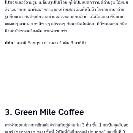
โปรเจคเตอร์ฉายรูป เปลี่ยนรูปไปเรื่อย ๆให้เป็นแบคกราวนด์ถ่ายรูป โอ้ยยย
ดีงามมากกก เขาเริ่มฉายภาพตอนบ่ายสองเป็นต้นไปน้า ใครอยากมาถ่าย
รูปก็กะเวลากันดีๆเดี๋ยวอดถ่ายแล้วจะคอตกกลับบ้านไม่ได้เด้ออ ที่ร้านตก
แต่งเก๋ๆ ด้วยผ้ารกๆสีขาวๆ แต่รวมๆ กันเอ้ามีสไตล์เฉย ที่นี่ขนมจะน้อยนิด
นึงเน้นไปทางเครื่องดื่ม กาแฟมากกว่า
พิกัด :
สถานี Sangsu ทางออก 4 เดิน 3 นาทีถึง
3. Green Mile Coffee
คาเฟ่น้อยแต่มากมาอีกแล้วจ้าร้านมีอยู่ด้วยกัน 3 ชั้น ชั้น 1 จะเป็นจุดรับออ
เดอร์ (espresso bar) ชั้นที่ 2เป็นที่นั่งดื่มกาแฟ (lounge) และชั้นที่ 3