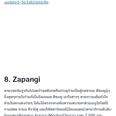
updated-3b3a62dddc8e
8. Zapangi
ตามรอยพิมฐากันไปเลยจ้าจุดสังกตคือประตูร้านเป็นตู้กดชานม สีชมพูมุ้ง
มิ้งสุดๆภายในร้านก็เป็นธีเมอเมด สีชมพู เอาใจสาวๆ สายหวานเต็มหัวใจ
ด้านในตกแต่งง่ายๆ มีต้นไม้ตรงกลางเพิ่มความสบายตาส่วนเมนูไฮไลท์มี
กาแฟสด ชานม ทิรามิสุ และก็คัสตาร์ทผลไม้โฮมเมดหน้าตาน่ารักระดับสิบ
มีเมนูสเปเชียลอย่าง Aurora (Mocha/Choco) ราคา 7,500 วอน