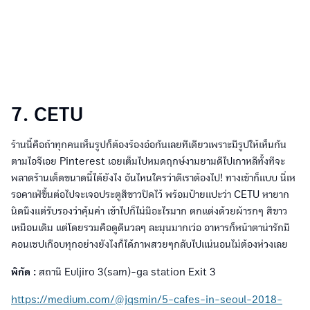
7. CETU
ร้านนี้คือถ้าทุกคนเห็นรูปก็ต้องร้องอ๋อกันเลยทีเดียวเพราะมีรูปให้เห็นกัน
ตามไอจีเอย Pinterest เอยเต็มไปหมดฤกษ์งามยามดีไปเกาหลีทั้งทีจะ
พลาดร้านเด็ดขนาดนี้ได้ยังไง อันไหนใครว่าดีเราต้องไป! ทางเข้าก็แบบ นี่เห
รอคาเฟ่ขึ้นต่อไปจะเจอประตูสีขาวปิดไว้ พร้อมป้ายแปะว่า CETU หายาก
นิดนึงแต่รับรองว่าคุ้มค่า เข้าไปก็ไม่มีอะไรมาก ตกแต่งด้วยผ้ารกๆ สีขาว
เหมือนเดิม แต่โดยรวมคือดูดีนวลๆ ละมุนมากเว่อ อาหารก็หน้าตาน่ารักมี
คอนเซปเกือบทุกอย่างยังไงก็ได้ภาพสวยๆกลับไปแน่นอนไม่ต้องห่วงเลย
พิกัด :
สถานี Euljiro 3(sam)-ga station Exit 3
https://medium.com/@jqsmin/5-cafes-in-seoul-2018-