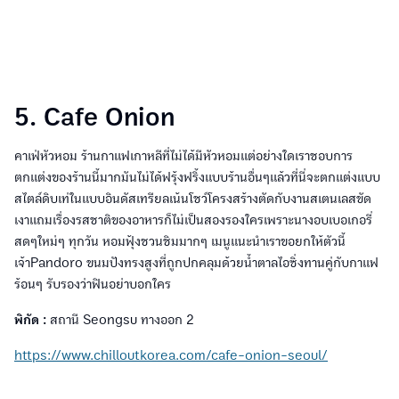
5. Cafe Onion
คาเฟ่หัวหอม ร้านกาแฟเกาหลีที่ไม่ได้มีหัวหอมแต่อย่างใดเราชอบการ
ตกแต่งของร้านนี้มากมันไม่ได้ฟรุ้งฟริ้งแบบร้านอื่นๆแล้วที่นี่จะตกแต่งแบบ
สไตล์ดิบเท่ในแบบอินดัสเทรียลเน้นโชว์โครงสร้างตัดกับงานสเตนเลสขัด
เงาแถมเรื่องรสชาติของอาหารก็ไม่เป็นสองรองใครเพราะนางอบเบอเกอรี่
สดๆใหม่ๆ ทุกวัน หอมฟุ้งชวนชิมมากๆ เมนูแนะนำเราขอยกให้ตัวนี้
เจ้าPandoro ขนมปังทรงสูงที่ถูกปกคลุมด้วยน้ำตาลไอซิ่งทานคู่กับกาแฟ
ร้อนๆ รับรองว่าฟินอย่าบอกใคร
พิกัด :
สถานี Seongsu ทางออก 2
https://www.chilloutkorea.com/cafe-onion-seoul/