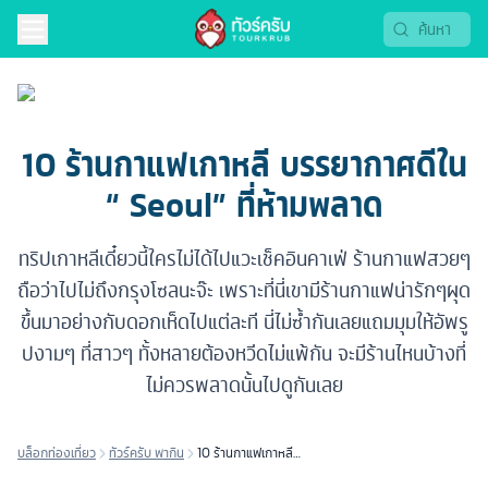
10 ร้านกาแฟเกาหลี บรรยากาศดีใน
“ Seoul” ที่ห้ามพลาด
ทริปเกาหลีเดี๋ยวนี้ใครไม่ได้ไปแวะเช็คอินคาเฟ่ ร้านกาแฟสวยๆ
ถือว่าไปไม่ถึงกรุงโซลนะจ๊ะ เพราะที่นี่เขามีร้านกาแฟน่ารักๆผุด
ขึ้นมาอย่างกับดอกเห็ดไปแต่ละที นี่ไม่ซ้ำกันเลยแถมมุมให้อัพรู
ปงามๆ ที่สาวๆ ทั้งหลายต้องหวีดไม่แพ้กัน จะมีร้านไหนบ้างที่
ไม่ควรพลาดนั้นไปดูกันเลย
บล็อกท่องเที่ยว
ทัวร์ครับ พากิน
10 ร้านกาแฟเกาหลี
บรรยากาศดีใน “ Seoul” ที่
ห้ามพลาด