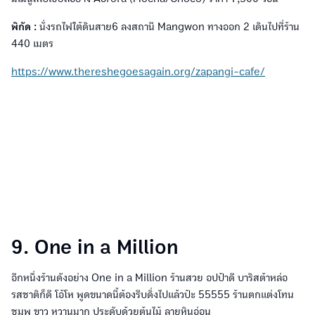
พิกัด :
นั่งรถไฟใต้ดินสาย6 ลงสถานี Mangwon ทางออก 2 เดินไปที่ร้าน
440 เมตร
https://www.thereshegoesagain.org/zapangi-cafe/
9. One in a Million
อีกหนึ่งร้านดังอย่าง One in a Million ร้านสวย อปป้าดี บาริสต้าหล่อ
รสชาติก็ดี โอ้โห พูดขนาดนี้ต้องรีบดิ่งไปแล้วป้ะ 55555 ร้านตกแต่งโทน
ชมพู ขาว หวานมาก ประดับด้วยต้นไม้ ลายหินอ่อน