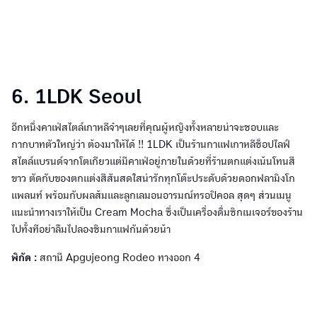
6. 1LDK Seoul
อีกหนึ่งคาเฟ่สไตล์เกาหลีจ๋าๆเลยที่คุณผู้หญิงทั้งหลายน่าจะชอบและ
กากบาทตัวใหญ่ว่า ต้องมาให้ได้ !! 1LDK เป็นร้านกาแฟเกาหลีช็อปไลฟ์
สไตล์แบรนด์จากโตเกียวแต่มีคาเฟ่อยู่ภายในด้วยที่ร้านตกแต่งเน้นโทนสี
ขาว ตัดกับของตกแต่งสีสันสดใสน่ารักทุกโต๊ะประดับด้วยดอกฟลามิงโก
แพลนท์ พร้อมกับผลส้มและลูกเลมอนอารมณ์ทรอปิคอล สุดๆ ส่วนเมนู
แนะนำทางเราให้เป็น Cream Mocha ซึ่งเป็นเครื่องดื่มซิกเนเจอร์ของร้าน
ไปทั้งทีอย่าลืมไปลองชิมกาแฟกันด้วยน้า
พิกัด :
สถานี Apgujeong Rodeo ทางออก 4