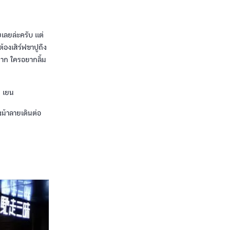
ยเลยล่ะครับ แต่
่ต้องเสิร์ฟขาปูถึง
วมาก ใครอยากลิ้ม
0 เยน
้าลายเดินต่อ