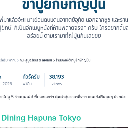
ขาปูยักษ์ที่ญี่ปุ่น
่มาแล้วจ้ะ!! มาเยือนดินแดนอาทิตย์อุทัย นอกจากซูชิ และราเมนท
ปูยักษ์’ ก็เป็นอีกเมนูหนึ่งที่ห้ามพลาดจริงๆ ครับ ใครอยาก
อร่อยนี้ ตามเรามาที่ญี่ปุ่นกันเลยยย
วร์ครับ พากิน
กินหรูปูอร่อย! ตะลอนกิน 5 ร้านบุฟเฟ่ต์ขาปูยักษ์ที่ญี่ปุ่น
k
ทัวร์ครับ
38,193
พ. 2026
พากิน
views
พาไปดู 5 ร้านบุฟเฟ่ต์ ที่บอกเลยว่า คุ้มค่าคุ้มราคาที่จ่าย แถมยังฟินสุดๆ ด้วยล่ะ
e Dining Hapuna Tokyo