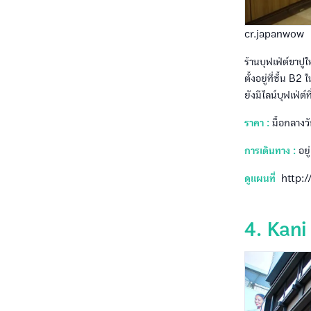
cr.japanwow
ร้านบุฟเฟ่ต์ขาปูใ
ตั้งอยู่ที่ชั้น B2 
ยังมีไลน์บุฟเฟ่ต
ราคา :
มื้อกลางว
การเดินทาง :
อยู
ดูแผนที่
http:
4. Kani